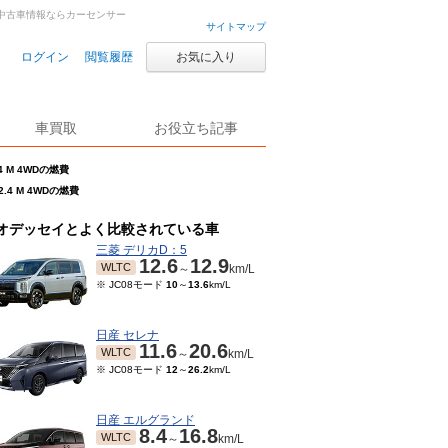
古車・中古車情報ならカーセンサー
サイトマップ
ログイン
閲覧履歴
お気に入り
車買取
お役立ち記事
4 M 4WDの燃費
.4 M 4WDの燃費
オデッセイとよく比較されている車
三菱 デリカD：5
12.6
12.9
WLTC
～
km/L
※ JC08モード
10
～
13.6
km/L
日産 セレナ
11.6
20.6
WLTC
～
km/L
※ JC08モード
12
～
26.2
km/L
日産 エルグランド
8.4
16.8
WLTC
～
km/L