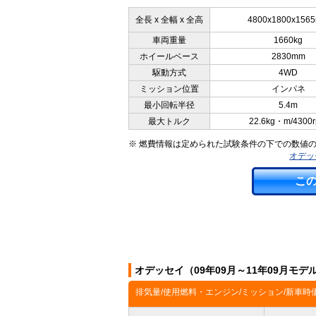
全長 x 全幅 x 全高
4800x1800x156
車両重量
1660kg
ホイールベース
2830mm
駆動方式
4WD
ミッション位置
インパネ
最小回転半径
5.4m
最大トルク
22.6kg・m/4300
※ 燃費情報は定められた試験条件の下での数値
オデッ
こ
オデッセイ（09年09月～11年09月モ
排気量/使用燃料・エンジン/ミッション/新車時