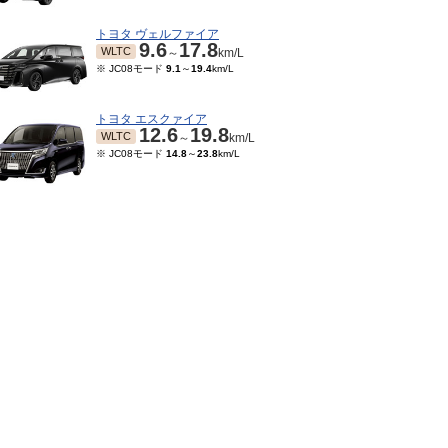
トヨタ ヴェルファイア
9.6
17.8
WLTC
～
km/L
※ JC08モード
9.1
～
19.4
km/L
トヨタ エスクァイア
12.6
19.8
WLTC
～
km/L
※ JC08モード
14.8
～
23.8
km/L