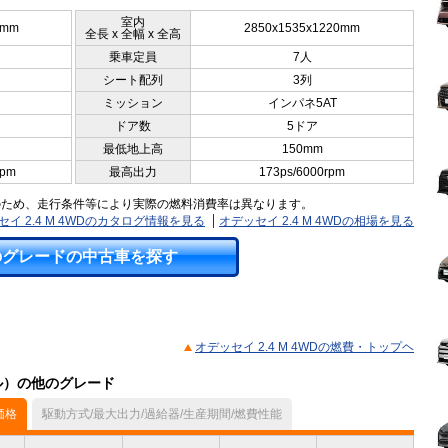
室内
5mm
2850x1535x1220mm
全長 x 全幅 x 全高
乗車定員
7人
シート配列
3列
ミッション
インパネ5AT
ドア数
5ドア
最低地上高
150mm
rpm
最高出力
173ps/6000rpm
のため、走行条件等により実際の燃料消費率は異なります。
セイ 2.4 M 4WDのカタログ情報を見る
オデッセイ 2.4 M 4WDの相場を見る
のグレードの中古車を探す
オデッセイ 2.4 M 4WDの燃費・トップヘ
デル）の他のグレード
価格
駆動方式/最大出力/過給器/生産期間/燃費性能