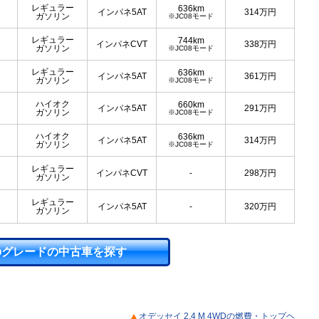
レギュラー
636km
インパネ5AT
314
万円
ガソリン
※JC08モード
レギュラー
744km
インパネCVT
338
万円
ガソリン
※JC08モード
レギュラー
636km
インパネ5AT
361
万円
ガソリン
※JC08モード
ハイオク
660km
インパネ5AT
291
万円
ガソリン
※JC08モード
ハイオク
636km
インパネ5AT
314
万円
ガソリン
※JC08モード
レギュラー
インパネCVT
-
298
万円
ガソリン
レギュラー
インパネ5AT
-
320
万円
ガソリン
のグレードの中古車を探す
オデッセイ 2.4 M 4WDの燃費・トップヘ