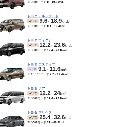
※ JC08モード
9
～
10.8
km/L
トヨタ アルファード
9.6
18.9
WLTC
～
km/L
※ JC08モード
9.1
～
19.4
km/L
トヨタ ヴォクシー
12.2
23.6
WLTC
～
km/L
※ JC08モード
12.4
～
23.8
km/L
トヨタ エスティマ
9.1
11.6
JC08
～
km/L
※ 10・15モード
7.2
～
12.4
km/L
トヨタ ノア
12.2
24
WLTC
～
km/L
※ JC08モード
12.4
～
23.8
km/L
トヨタ プリウス
25.4
32.6
WLTC
～
km/L
※ JC08モード
27
～
40.8
km/L