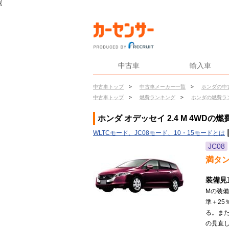
{
中古車
輸入車
中古車トップ
>
中古車メーカー一覧
>
ホンダの中
中古車トップ
>
燃費ランキング
>
ホンダの燃費ラ
ホンダ オデッセイ 2.4 M 4WDの燃
WLTCモード、JC08モード、10・15モードとは
JC08
満タ
装備見
Mの装
準＋2
る。ま
の見直し