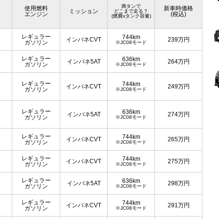
満タンで
使用燃料
新車時価格
ミッション
どこまで走る？
エンジン
(税込)
(燃費xタンク容量)
レギュラー
744km
インパネCVT
239
万円
ガソリン
※JC08モード
レギュラー
636km
インパネ5AT
264
万円
ガソリン
※JC08モード
レギュラー
744km
インパネCVT
249
万円
ガソリン
※JC08モード
レギュラー
636km
インパネ5AT
274
万円
ガソリン
※JC08モード
レギュラー
744km
インパネCVT
265
万円
ガソリン
※JC08モード
レギュラー
744km
インパネCVT
275
万円
ガソリン
※JC08モード
レギュラー
636km
インパネ5AT
298
万円
ガソリン
※JC08モード
レギュラー
744km
インパネCVT
291
万円
ガソリン
※JC08モード