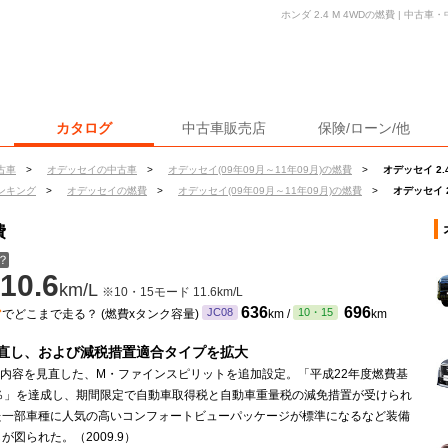
ホンダ 2.4 M 4WDの燃費 | 中
カタログ
中古車販売店
保険/ローン/他
古車
>
オデッセイの中古車
>
オデッセイ(09年09月～11年09月)の燃費
>
オデッセイ 2.
ンキング
>
オデッセイの燃費
>
オデッセイ(09年09月～11年09月)の燃費
>
オデッセイ 2
費
？
10.6
km/L
※10・15モード 11.6km/L
ン
636
696
JC08
10・15
でどこまで走る？ (燃費xタンク容量)
km /
km
直し、および減税措置適合タイプを拡大
備内容を見直した、M・ファインスピリットを追加設定。「平成22年度燃費基
5％」を達成し、期間限定で自動車取得税と自動車重量税の減免措置が受けられ
た一部車種に人気の高いコンフォートビューパッケージが標準になるなど装備
が図られた。（2009.9）