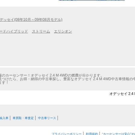
デッセイ(08年10月～09年08月モデル)
ードハイブリッド
ストリーム
エリシオン
カーセンサー！オデッセイ 2.4 M 4WDの燃費が分かります。
つけたら、お得・納得の中古車探し。豊富なオデッセイ 2.4 M 4WD中古車情報
ます！
オデッセイ 2.
輸入車
車買取・車査定
中古車リース
プライバシーポリシー
利用規約
“カーセンサーは安心”そ