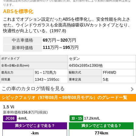
※燃費は定められた試験条件の下での数値のため、走行条件等により実際の燃料消費率は異な
ります。
ABSを標準化
これまでオプション設定だったABSを標準化し、安全性能を向上さ
せた。ウインドウガラスも全面高熱線吸収UVカットタイプとなり、
快適性が向上している。(1997.8)
中古車価格
69
万円～
320
万円
111
万円～
195
万円
新車時価格
セダン
ボディタイプ
4450x1695x1390/他
全長x全幅x全高(mm)
91～170馬力
FF/4WD
最高出力
駆動方式
1343～1595cc
5名
排気量
乗車定員
この車のカタログ情報を見る
シビックフェリオ（97年08月～98年08月モデル）のグレード一覧
1.5 Vi
新車時価格
156.9
万円(税抜)
JC08
-km/L
10・15
17.2km/L
満タンでどこまで走る？
満タンでどこまで走る？
-km
774km