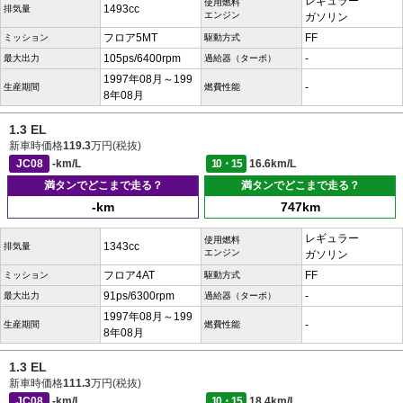
レギュラー
使用燃料
1493cc
排気量
エンジン
ガソリン
フロア5MT
FF
ミッション
駆動方式
105ps/6400rpm
-
最大出力
過給器（ターボ）
1997年08月～199
-
生産期間
燃費性能
8年08月
1.3 EL
新車時価格
119.3
万円(税抜)
JC08
-km/L
10・15
16.6km/L
満タンでどこまで走る？
満タンでどこまで走る？
-km
747km
レギュラー
使用燃料
1343cc
排気量
エンジン
ガソリン
フロア4AT
FF
ミッション
駆動方式
91ps/6300rpm
-
最大出力
過給器（ターボ）
1997年08月～199
-
生産期間
燃費性能
8年08月
1.3 EL
新車時価格
111.3
万円(税抜)
JC08
-km/L
10・15
18.4km/L