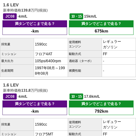
1.6 LEV
新車時価格
139.8
万円(税抜)
JC08
-km/L
10・15
15km/L
満タンでどこまで走る？
満タンでどこまで走る？
-km
675km
レギュラー
使用燃料
1590cc
排気量
エンジン
ガソリン
フロア4AT
FF
ミッション
駆動方式
105ps/6400rpm
-
最大出力
過給器（ターボ）
1997年08月～199
-
生産期間
燃費性能
8年08月
1.6 LEV
新車時価格
131.8
万円(税抜)
JC08
-km/L
10・15
17.6km/L
満タンでどこまで走る？
満タンでどこまで走る？
-km
792km
レギュラー
使用燃料
1590cc
排気量
エンジン
ガソリン
フロア5MT
FF
ミッション
駆動方式