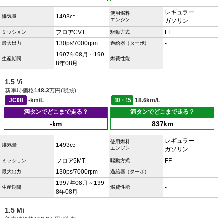
レギュラー
使用燃料
1493cc
排気量
エンジン
ガソリン
フロアCVT
FF
ミッション
駆動方式
130ps/7000rpm
-
最大出力
過給器（ターボ）
1997年08月～199
-
生産期間
燃費性能
8年08月
1.5 Vi
新車時価格
148.3
万円(税抜)
JC08
-km/L
10・15
18.6km/L
満タンでどこまで走る？
満タンでどこまで走る？
-km
837km
レギュラー
使用燃料
1493cc
排気量
エンジン
ガソリン
フロア5MT
FF
ミッション
駆動方式
130ps/7000rpm
-
最大出力
過給器（ターボ）
1997年08月～199
-
生産期間
燃費性能
8年08月
1.5 Mi