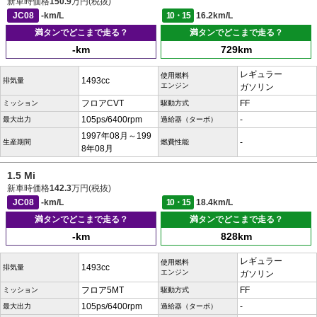
新車時価格
150.9
万円(税抜)
JC08
-km/L
10・15
16.2km/L
満タンでどこまで走る？
満タンでどこまで走る？
-km
729km
レギュラー
使用燃料
1493cc
排気量
エンジン
ガソリン
フロアCVT
FF
ミッション
駆動方式
105ps/6400rpm
-
最大出力
過給器（ターボ）
1997年08月～199
-
生産期間
燃費性能
8年08月
1.5 Mi
新車時価格
142.3
万円(税抜)
JC08
-km/L
10・15
18.4km/L
満タンでどこまで走る？
満タンでどこまで走る？
-km
828km
レギュラー
使用燃料
1493cc
排気量
エンジン
ガソリン
フロア5MT
FF
ミッション
駆動方式
105ps/6400rpm
-
最大出力
過給器（ターボ）