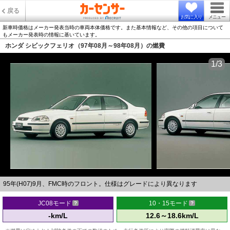
戻る
お気に入り
メニュー
新車時価格はメーカー発表当時の車両本体価格です。また基本情報など、その他の項目について
もメーカー発表時の情報に基いています。
ホンダ シビックフェリオ（97年08月～98年08月）の燃費
1/3
95年(H07)9月、FMC時のフロント。仕様はグレードにより異なります
JC08モード
10・15モード
-km/L
12.6～18.6km/L