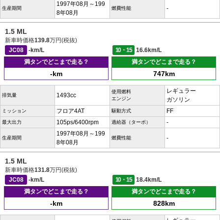
1997年08月～199
-
生産期間
燃費性能
8年08月
1.5 ML
新車時価格
139.8
万円(税抜)
JC08
-km/L
10・15
16.6km/L
満タンでどこまで走る？
満タンでどこまで走る？
-km
747km
レギュラー
使用燃料
1493cc
排気量
エンジン
ガソリン
フロア4AT
FF
ミッション
駆動方式
105ps/6400rpm
-
最大出力
過給器（ターボ）
1997年08月～199
-
生産期間
燃費性能
8年08月
1.5 ML
新車時価格
131.8
万円(税抜)
JC08
-km/L
10・15
18.4km/L
満タンでどこまで走る？
満タンでどこまで走る？
-km
828km