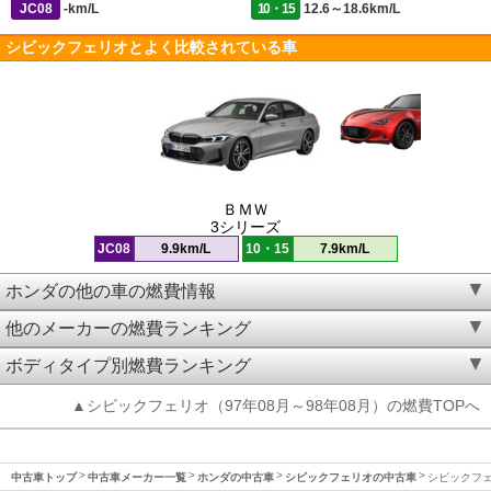
JC08
-km/L
10・15
12.6～18.6km/L
シビックフェリオとよく比較されている車
ＢＭＷ
3シリーズ
JC08
9.9km/L
10・15
7.9km/L
ホンダの他の車の燃費情報
他のメーカーの燃費ランキング
ボディタイプ別燃費ランキング
▲シビックフェリオ（97年08月～98年08月）の燃費TOPへ
中古車トップ
中古車メーカー一覧
ホンダの中古車
シビックフェリオの中古車
シビックフェリ