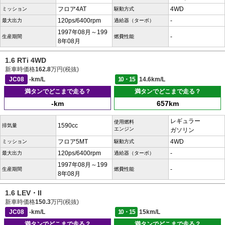
フロア4AT
4WD
ミッション
駆動方式
120ps/6400rpm
-
最大出力
過給器（ターボ）
1997年08月～199
-
生産期間
燃費性能
8年08月
1.6 RTi 4WD
新車時価格
162.8
万円(税抜)
JC08
-km/L
10・15
14.6km/L
満タンでどこまで走る？
満タンでどこまで走る？
-km
657km
レギュラー
使用燃料
1590cc
排気量
エンジン
ガソリン
フロア5MT
4WD
ミッション
駆動方式
120ps/6400rpm
-
最大出力
過給器（ターボ）
1997年08月～199
-
生産期間
燃費性能
8年08月
1.6 LEV・II
新車時価格
150.3
万円(税抜)
JC08
-km/L
10・15
15km/L
満タンでどこまで走る？
満タンでどこまで走る？