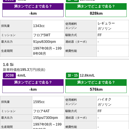
満タンでどこまで走る？
満タンでどこまで走る？
-km
828km
レギュラー
使用燃料
1343cc
排気量
エンジン
ガソリン
フロア5MT
FF
ミッション
駆動方式
91ps/6300rpm
-
最大出力
過給器（ターボ）
1997年08月～199
-
生産期間
燃費性能
8年08月
1.6 Si
新車時価格
195.3
万円(税抜)
JC08
-km/L
10・15
12.8km/L
満タンでどこまで走る？
満タンでどこまで走る？
-km
576km
ハイオク
使用燃料
1595cc
排気量
エンジン
ガソリン
フロア4AT
FF
ミッション
駆動方式
155ps/7300rpm
-
最大出力
過給器（ターボ）
1997年08月～199
-
生産期間
燃費性能