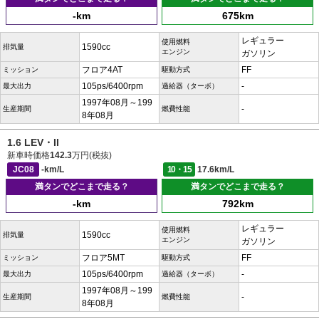
-km
675km
レギュラー
使用燃料
1590cc
排気量
エンジン
ガソリン
フロア4AT
FF
ミッション
駆動方式
105ps/6400rpm
-
最大出力
過給器（ターボ）
1997年08月～199
-
生産期間
燃費性能
8年08月
1.6 LEV・II
新車時価格
142.3
万円(税抜)
JC08
-km/L
10・15
17.6km/L
満タンでどこまで走る？
満タンでどこまで走る？
-km
792km
レギュラー
使用燃料
1590cc
排気量
エンジン
ガソリン
フロア5MT
FF
ミッション
駆動方式
105ps/6400rpm
-
最大出力
過給器（ターボ）
1997年08月～199
-
生産期間
燃費性能
8年08月