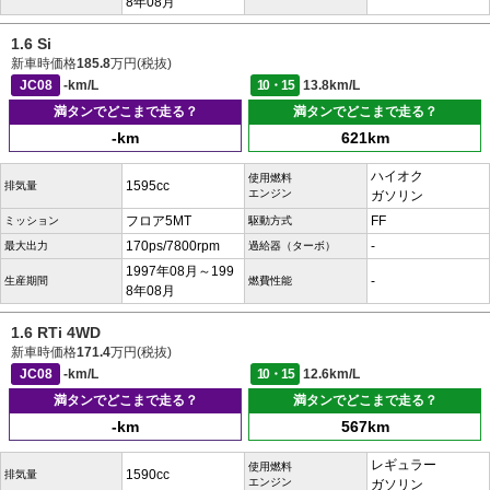
8年08月
1.6 Si
新車時価格
185.8
万円(税抜)
JC08
-km/L
10・15
13.8km/L
満タンでどこまで走る？
満タンでどこまで走る？
-km
621km
ハイオク
使用燃料
1595cc
排気量
エンジン
ガソリン
フロア5MT
FF
ミッション
駆動方式
170ps/7800rpm
-
最大出力
過給器（ターボ）
1997年08月～199
-
生産期間
燃費性能
8年08月
1.6 RTi 4WD
新車時価格
171.4
万円(税抜)
JC08
-km/L
10・15
12.6km/L
満タンでどこまで走る？
満タンでどこまで走る？
-km
567km
レギュラー
使用燃料
1590cc
排気量
エンジン
ガソリン