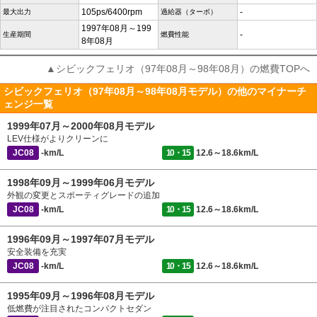
105ps/6400rpm
-
最大出力
過給器（ターボ）
1997年08月～199
-
生産期間
燃費性能
8年08月
▲シビックフェリオ（97年08月～98年08月）の燃費TOPへ
シビックフェリオ（97年08月～98年08月モデル）の他のマイナーチ
ェンジ一覧
1999年07月～2000年08月モデル
LEV仕様がよりクリーンに
JC08
-km/L
10・15
12.6～18.6km/L
1998年09月～1999年06月モデル
外観の変更とスポーティグレードの追加
JC08
-km/L
10・15
12.6～18.6km/L
1996年09月～1997年07月モデル
安全装備を充実
JC08
-km/L
10・15
12.6～18.6km/L
1995年09月～1996年08月モデル
低燃費が注目されたコンパクトセダン