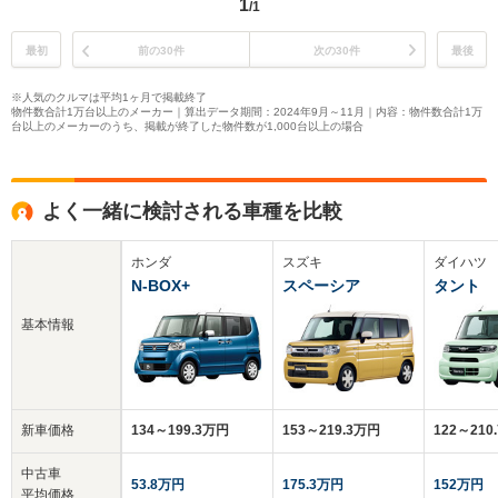
1
/1
最初
前の30件
次の30件
最後
※人気のクルマは平均1ヶ月で掲載終了
物件数合計1万台以上のメーカー｜算出データ期間：2024年9月～11月｜内容：物件数合計1万
台以上のメーカーのうち、掲載が終了した物件数が1,000台以上の場合
よく一緒に検討される車種を比較
ホンダ
スズキ
ダイハツ
N-BOX+
スペーシア
タント
基本情報
新車価格
134～199.3万円
153～219.3万円
122～210
中古車
53.8万円
175.3万円
152万円
平均価格