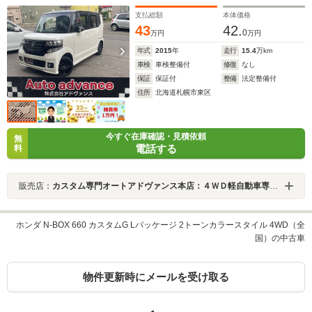
支払総額
本体価格
43
42.
0
万円
万円
年式
2015
年
走行
15.4
万km
車検
車検整備付
修復
なし
保証
保証付
整備
法定整備付
住所
北海道札幌市東区
今すぐ在庫確認・見積依頼
無
電話する
料
販売店：
カスタム専門オートアドヴァンス本店：４ＷＤ軽自動車専門札幌新道店
ホンダ N-BOX 660 カスタムG Lパッケージ 2トーンカラースタイル 4WD（全
国）の中古車
物件更新時にメールを受け取る