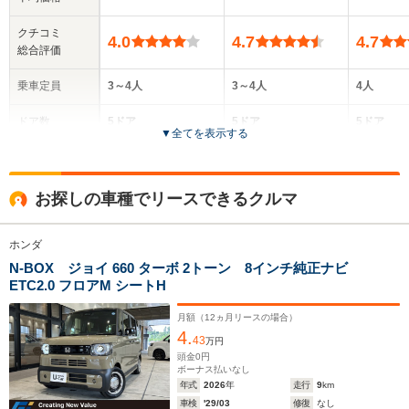
クチコミ
4.0
4.7
4.7
総合評価
乗車定員
3～4人
3～4人
4人
ドア数
5ドア
5ドア
5ドア
▼
全てを表示する
全高
全高
全高
1.78m～1.8m
1.79m～1.8m
1.76m
お探しの車種でリースできるクルマ
ホンダ
全幅
全幅
全
サイズ
1.48m
1.48m
1.
N-BOX ジョイ 660 ターボ 2トーン 8インチ純正ナビ
全長
全長
(全長x全幅x全高)
ETC2.0 フロアM シートH
3.4m
3.4m
3
月額（
12
ヵ月リースの場合）
4.
43
万円
頭金
0
円
ホイールベース
ホイールベース
ホイー
ボーナス払いなし
-m
-m
年式
2026
年
走行
9
km
車検
'29/03
修復
なし