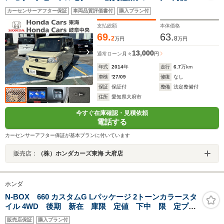
ワースライド スマートキー ETC
カーセンサーアフター保証
車両品質評価書付
購入プラン付
支払総額
本体価格
69.
63.
2
8
万円
万円
13,000
通常ローン
月々
円
年式
2014
年
走行
6.7
万km
車検
'27/09
修復
なし
保証
保証付
整備
法定整備付
住所
愛知県大府市
今すぐ在庫確認・見積依頼
電話する
カーセンサーアフター保証が基本プランに付いています
販売店：
（株）ホンダカーズ東海 大府店
ホンダ
N-BOX 660 カスタムG Lパッケージ 2トーンカラースタ
イル 4WD 後期 新在 庫限 定値 下中 限 定プ
ラ イス
販売店保証
購入プラン付