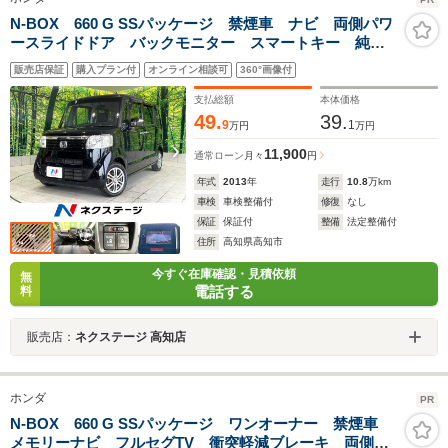
N-BOX 660 G SSパッケージ 禁煙車 ナビ 両側パワ
ースライドドア バックモニター スマートキー 純正
14インチアルミ オートエアコン アイドリングストッ
販売店保証
購入プラン付
オンライン相談可
360°画像付
プ 電動格納ミラー トラクションコントロール
支払総額
本体価格
49.
39.
9
1
万円
万円
11,900
通常ローン
月々
円
年式
2013
年
走行
10.8
万km
車検
車検整備付
修復
なし
保証
保証付
整備
法定整備付
住所
高知県高知市
今すぐ在庫確認・見積依頼
無
電話する
料
販売店：
ネクステージ 高知店
ホンダ
PR
N-BOX 660 G SSパッケージ ワンオーナー 禁煙車
メモリーナビ フルセグTV 衝突軽減ブレーキ 両側パ