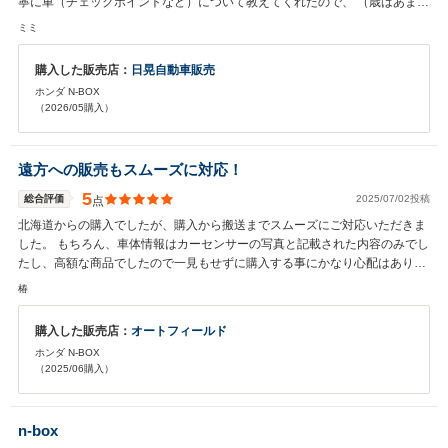
寧に車（チェックポイントなど）について教えてくれたので、 （歳はあまり
変わらないと思いますが） 頼れるお父さん的な感じで、とても安心出来まし
ミミ
た。 実父との思い出の詰まった(下取りをお願いした)車も、スタッフさんな
ら安心と思えました。 アフターケアの評価はこれからなので不明にさせて頂
購入した販売店：
日晃自動車販売
いてますがは、バッチリとこ事なので、甘えさせて頂こうと思います！ 今後
ホンダ N-BOX
ともよろしくお願いします^u^
（2026/05購入）
遠方への販売もスムーズに対応！
5
総合評価
2025/07/02投稿
点
北海道からの購入でしたが、購入から搬送までスムーズにご対応いただきま
した。 もちろん、車体情報はカーセンサーの写真と記載された内容のみでし
たし、高額な商品でしたので一見もせずに購入する事にかなり心配はありま
したが、初回のみ電話。その後はメールにてやりとりさせていただき終始安
椿
心してお取引できました。 車自体も綺麗な状態でした（カーセンサー認定証
を受けていた車体でしたのでその部分も安心でしたし、購入を決めた理由の
購入した販売店：
オートフィールド
一つでもあります） 他の方のレビューにて、社長を褒めてる方が多かったの
ホンダ N-BOX
ですが、その言葉は虚偽ではありませんでした。 忙しい中に様々な質問に答
（2025/06購入）
えていただき安心してお取引できました。 実店舗にて実際に、社長と顔を合
わせて契約したかったなーと思っております。 アフターサービスの充実度は
これからなので星を一つ減らしてますが、恐らくアフターサービスも良いと
n-box
思うので星5になると思います。 書類の作成や、車体の補修、その他手続き