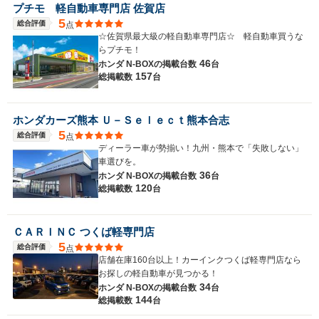
プチモ 軽自動車専門店 佐賀店
5
総合評価
点
☆佐賀県最大級の軽自動車専門店☆ 軽自動車買うな
らプチモ！
46
ホンダ N-BOXの
掲載台数
台
157
総掲載数
台
ホンダカーズ熊本 Ｕ－Ｓｅｌｅｃｔ熊本合志
5
総合評価
点
ディーラー車が勢揃い！九州・熊本で「失敗しない」
車選びを。
36
ホンダ N-BOXの
掲載台数
台
120
総掲載数
台
ＣＡＲＩＮＣ つくば軽専門店
5
総合評価
点
店舗在庫160台以上！カーインクつくば軽専門店なら
お探しの軽自動車が見つかる！
34
ホンダ N-BOXの
掲載台数
台
144
総掲載数
台