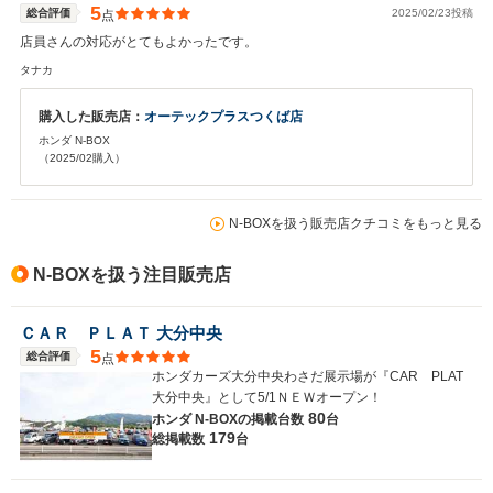
などに携わって下さった店舗のスタッフの方にも感謝を申し上げます。
5
総合評価
2025/02/23投稿
点
店員さんの対応がとてもよかったです。
タナカ
購入した販売店：
オーテックプラスつくば店
ホンダ N-BOX
（2025/02購入）
N-BOXを扱う販売店クチコミをもっと見る
N-BOXを扱う注目販売店
ＣＡＲ ＰＬＡＴ 大分中央
5
総合評価
点
ホンダカーズ大分中央わさだ展示場が『CAR PLAT
大分中央』として5/1ＮＥＷオープン！
80
ホンダ N-BOXの
掲載台数
台
179
総掲載数
台