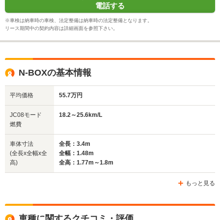
電話する
※車検は納車時の車検、法定整備は納車時の法定整備となります。
リース期間中の契約内容は詳細画面を参照下さい。
N-BOXの基本情報
平均価格
55.7万円
JC08モード
18.2～25.6km/L
燃費
車体寸法
全長：3.4m
(全長x全幅x全
全幅：1.48m
高)
全高：1.77m～1.8m
もっと見る
車種に関するクチコミ・評価