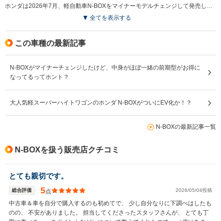
ホンダは2026年7月、軽自動車N-BOXをマイナーモデルチェンジして発売した。主な変更点は各モデルの個性を強化したことで、N-BOXカスタムはクロームメッキを大胆に用いたフロントグリルや専用リアコンビネーションランプを採用し、存在感を高めたデザインとなった。N-BOX ジョイには特別仕様車「ブラック スタイル」を設定し、ブラック加飾を随所に施した内外装でアクティブかつ上質な雰囲気を演出した。また、N-BOX ファッションスタイルはホワイトルーフの2トーンカラーを採用し、より個性的な仕様とされた。装備面ではUSB Type-C端子を全車に標準装備するとともに、グレード別に9インチナビやマルチビューカメラ、ステアリングヒーターなどを設定。さらに外装塗料のクリア材変更により、ボディの艶感も向上している。（2026.7）
全てを表示する
この車種の最新記事
N-BOXがマイナーチェンジしたけど、中身がほぼ一緒の前期型がお得に
なってるってホント？
大人気軽スーパーハイトワゴンのホンダ N-BOXがついにEV化か！？
N-BOXの最新記事一覧
N-BOXを扱う販売店クチコミ
とても親切です。
5
総合評価
2026/05/04投稿
点
中古車＆車を自分で購入するのも初めてで、 少し自分なりに下調べはしたも
のの、 不安がありました。 担当してくださったスタッフさんが、 とても丁