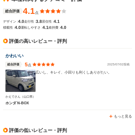
4.1
総合評価
点
4.0
3.8
4.1
デザイン :
走行性 :
居住性 :
4.0
4.1
4.0
積載性 :
運転しやすさ :
維持費 :
評価の高いレビュー・評判
かわいい
5
総合評価
2025/07/02投稿
点
広いし、キレイ、小回りも利くしありがたい。
かえでさん
（山口県）
ホンダ N-BOX
もっと見る
評価の低いレビュー・評判