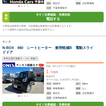
19.8～25.1km/L
18.2～22.
保証
保証付
整備
法定整備無
└市街地:17.5～
└市街地:1
住所
千葉県香取市
23.1km/L
20.9km/L
WLTCモード
今すぐ在庫確認・見積依頼
無
-
└郊外:21.0～
└郊外:19.
燃費
電話する
料
26.5km/L
24.3km/L
└高速道路:20.2～
└高速道路:
※車検は納車時の車検、法定整備は納車時の法定整備となります。
25.2km/L
22.6km/L
リース期間中の契約内容は詳細画面を参照下さい。
排気量
658cc
657～658cc
658cc
ホンダ
N-BOX 660 シートヒーター 衝突軽減B 電動スライ
駆動方式
FF、4WD
FF、4WD
FF、4WD
ドドア
車両品質評価書付
360°画像付
月額（
84
ヵ月リースの場合）
1.
76
万円
頭金
0
円
ボーナス払い
3.30
万円（年
2
回）
年式
2025
年
走行
18
km
車検
車検整備付
修復
なし
保証
保証付
整備
法定整備付
住所
兵庫県姫路市
今すぐ在庫確認・見積依頼