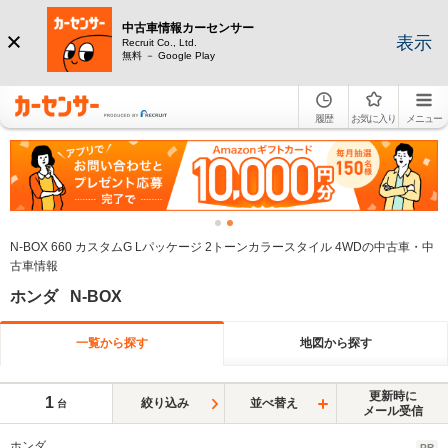
中古車情報カーセンサー
表示
Recruit Co., Ltd.
無料 － Google Play
履歴
お気に入り
メニュー
N-BOX 660 カスタムG Lパッケージ 2トーンカラースタイル 4WDの中古車・中
古車情報
ホンダ N-BOX
一覧から探す
地図から探す
更新時に
1
絞り込み
並べ替え
台
メール受信
ホンダ
PR