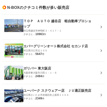
N-BOXのクチコミ件数が多い販売店
ＴＯＰ ＡＵＴＯ 越谷店 軽自動車プロショ
ップ
埼玉県越谷市神明町３－４１７－１
10963
クチコミ：
件
エバーグリーンオート株式会社 セカンド店
埼玉県川口市辻１００
5647
クチコミ：
件
ガリバー 東大阪店
大阪府東大阪市川田１－１－６
2494
クチコミ：
件
ユーパーク スクウェアー店 ＪＵ適正販売店
埼玉県さいたま市岩槻区釣上新田１１０４
2349
クチコミ：
件