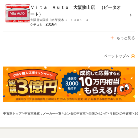
Ｖｉｔａ Ａｕｔｏ 大阪狭山店 （ビータオ
ート）
大阪府大阪狭山市茱萸木３－１３０１－４
2316
クチコミ：
件
もっと見る
ページトップへ
中古車トップ
中古車検索：メーカー一覧
ホンダの中古車
全国のホンダ
N-BOXの中古車
2