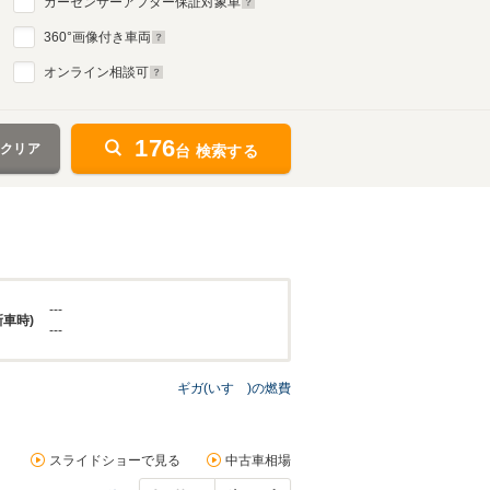
カーセンサーアフター保証対象車
360
°画像付き車両
オンライン相談可
176
をクリア
台 検索する
---
新車時)
---
ギガ(いすゞ)の燃費
スライドショーで見る
中古車相場