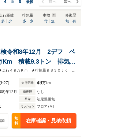
4
5
6
前へ
次へ
最後
走行距離
排気量
車検
修復歴
多
少
多
少
付
無
無
有
車検令和8年12月 2デフ ベ
Km 積載9.3トン 排気量
★2015年式 ★２デフ ★電動コボレーン ★ベッド付 ★フル装備 ★７MT★走行４９万Ｋｍ ★排気量９８３０ｃｃ ★積載９３００ｋｇ ★ディーゼル
49
(H27)
万km
走行距離
R08)年12月
なし
修復歴
法定整備無
整備
C
フロア7MT
ミッション
無
在庫確認・見積依頼
追加
料