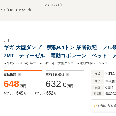
クチコミ評価：－
中古トラック・建機専門の当社へお任せください。豊富な経験と知識でご提案いたします
いすゞ
ギガ 大型ダンプ 積載9.4トン 業者歓迎 フ
7MT ディーゼル 電動コボレーン ベッド ア
★平成26（2014）年式 ★いすゞギガ大型ダンプ ★電動コボレーン★ベッド 
2014
年式
支払総額
車両本体価格
648
632
車検整
車検
.0
万円
万円
保証付
保証
649
652
A
プラン
B
プラン
万円
万円
9830C
排気量
お気に入り