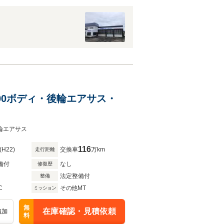
9600ボディ・後輪エアサス・
後輪エアサス
116
(H22)
交換車
万km
走行距離
備付
なし
修復歴
法定整備付
整備
C
その他MT
ミッション
無
在庫確認・見積依頼
追加
料