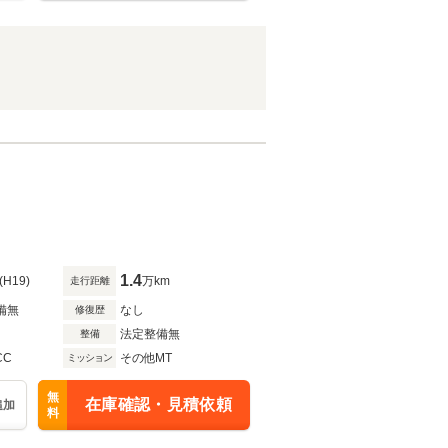
1.4
(H19)
万km
走行距離
備無
なし
修復歴
法定整備無
整備
CC
その他MT
ミッション
無
在庫確認・見積依頼
追加
料