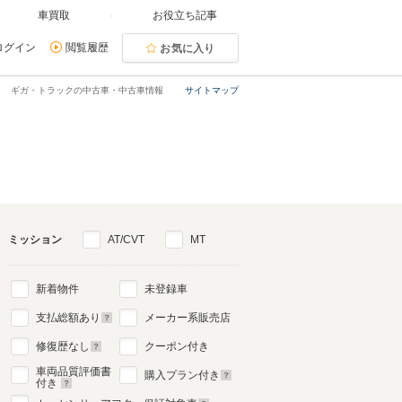
車買取
お役立ち記事
ログイン
閲覧履歴
お気に入り
ギガ・トラックの中古車・中古車情報
サイトマップ
ミッション
AT/CVT
MT
新着物件
未登録車
支払総額あり
メーカー系販売店
修復歴なし
クーポン付き
車両品質評価書
購入プラン付き
付き