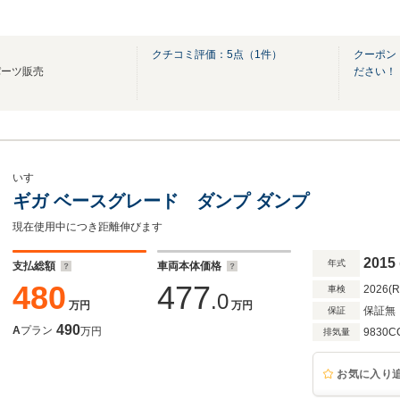
クチコミ評価：
5
点（
1
件）
クーポン
パーツ販売
ださい！
いすゞ
ギガ ベースグレード ダンプ ダンプ
現在使用中につき距離伸びます
2015
年式
支払総額
車両本体価格
480
477
2026(
車検
.0
万円
万円
保証無
保証
490
A
プラン
万円
9830C
排気量
お気に入り