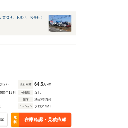
：買取り、下取り、お任せく
64.5
(H27)
万km
走行距離
R08)年12月
なし
修復歴
法定整備付
整備
C
フロア7MT
ミッション
無
在庫確認・見積依頼
追加
料