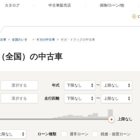
カタログ
中古車販売店
保険/ローン/他
古車
全国のいすゞ
ギガの中古車
ギガ・トラックの中古車
ク（全国）の中古車
〜
年式
選択する
〜
走行距離
選択する
上限なし
ローン種類
通常ローン
残価・据置ローン