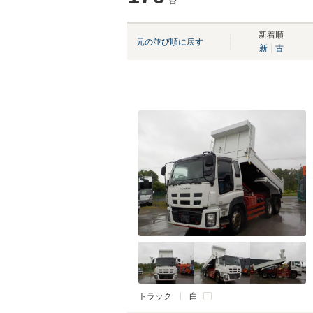
台
新着順
元の並び順に戻す
新
古
トラック
白