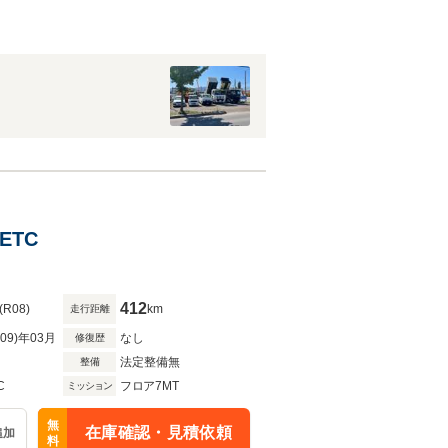
ETC
412
(R08)
km
走行距離
R09)年03月
なし
修復歴
法定整備無
整備
C
フロア7MT
ミッション
無
在庫確認・見積依頼
追加
料