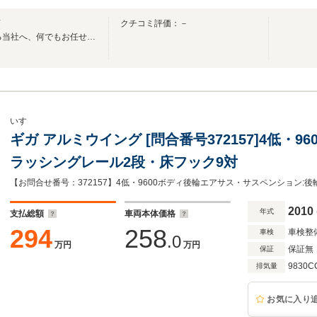
店
クチコミ評価：－
安心と信頼・58年の実績がある当社へ、何でもお任せ下さい。
いすゞ
ギガ アルミウイング [問合番号372157]4低・
ラッシングレール2段・床フック9対
【お問合せ番号：372157】4低・9600ボディ後輪エアサス・サスペンション:
2010
年式
支払総額
車両本体価格
294
258
車検整
車検
.0
万円
万円
保証無
保証
9830C
排気量
お気に入り