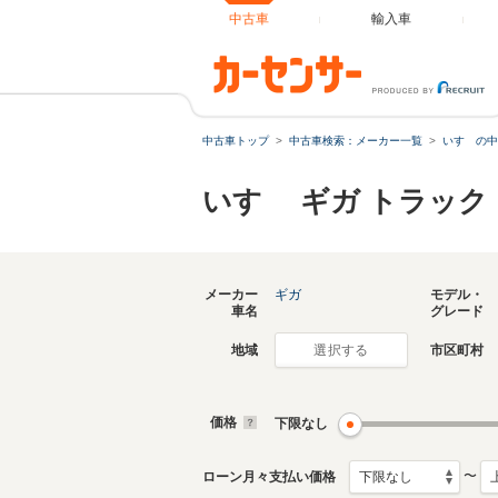
中古車
輸入車
中古車トップ
中古車検索：メーカー一覧
いすゞの中
いすゞ ギガ トラッ
メーカー
ギガ
モデル・
車名
グレード
地域
市区町村
選択する
価格
下限なし
〜
ローン月々支払い価格