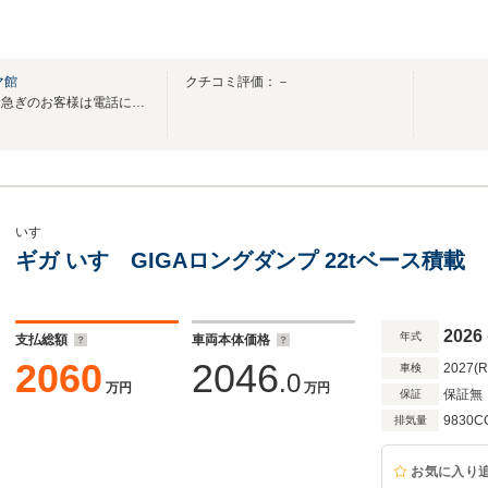
マ館
クチコミ評価：－
※只今少人数での営業の為、お急ぎのお客様は電話にてお問い合わせ下さい※
いすゞ
ギガ いすゞGIGAロングダンプ 22tベース積載 
2026
年式
支払総額
車両本体価格
2060
2046
2027(
車検
.0
万円
万円
保証無
保証
9830C
排気量
お気に入り