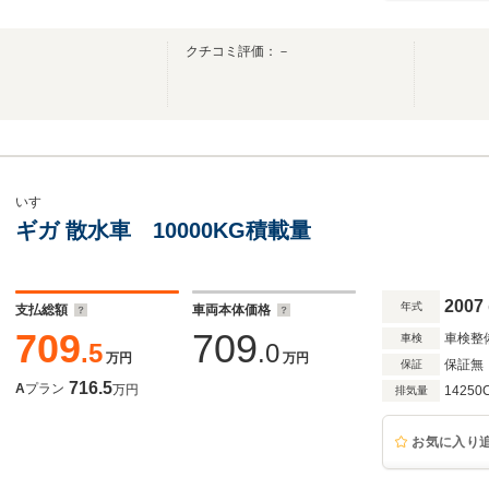
クチコミ評価：－
いすゞ
ギガ 散水車 10000KG積載量
2007
年式
支払総額
車両本体価格
709
709
車検整
車検
.5
.0
万円
万円
保証無
保証
716.5
A
プラン
万円
14250
排気量
お気に入り