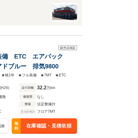
販売店保証
ル装備 ETC エアバック
ドブルー 排気9800
★検1年 ★フル装備 ★7MT ★ETC
32.2
(H26)
万km
走行距離
備無
なし
修復歴
法定整備付
整備
C
フロア7MT
ミッション
無
在庫確認・見積依頼
追加
料