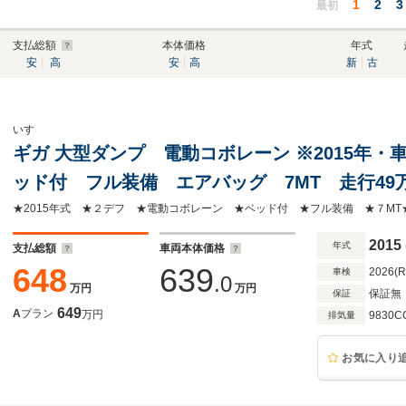
1
2
3
最初
支払総額
本体価格
年式
安
高
安
高
新
古
いすゞ
ギガ 大型ダンプ 電動コボレーン ※2015年・
ッド付 フル装備 エアバッグ 7MT 走行49万
9830cc ディーゼル
2015
年式
支払総額
車両本体価格
648
639
2026(
車検
.0
万円
万円
保証無
保証
649
A
プラン
万円
9830C
排気量
お気に入り