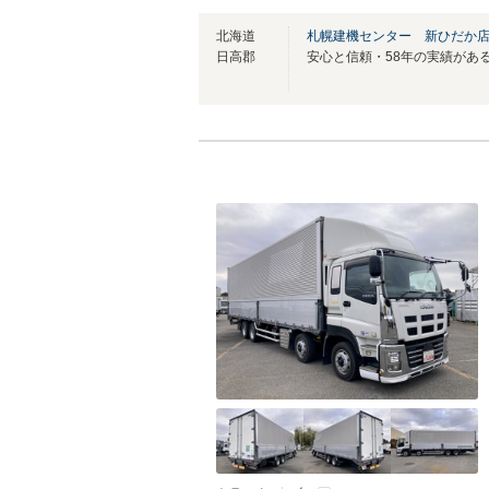
北海道
札幌建機センター 新ひだか
日高郡