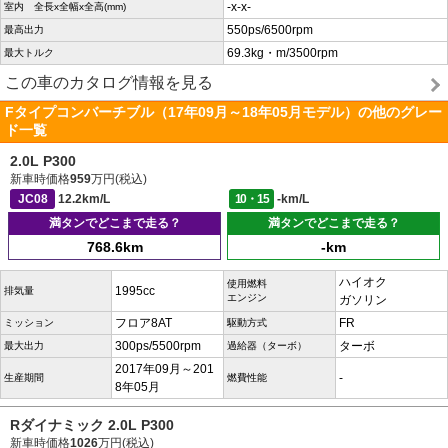
-x-x-
室内 全長x全幅x全高(mm)
550ps/6500rpm
最高出力
69.3kg・m/3500rpm
最大トルク
この車のカタログ情報を見る
Fタイプコンバーチブル（17年09月～18年05月モデル）の他のグレー
ド一覧
2.0L P300
新車時価格
959
万円(税込)
JC08
12.2km/L
10・15
-km/L
満タンでどこまで走る？
満タンでどこまで走る？
768.6km
-km
ハイオク
使用燃料
1995cc
排気量
エンジン
ガソリン
フロア8AT
FR
ミッション
駆動方式
300ps/5500rpm
ターボ
最大出力
過給器（ターボ）
2017年09月～201
-
生産期間
燃費性能
8年05月
Rダイナミック 2.0L P300
新車時価格
1026
万円(税込)