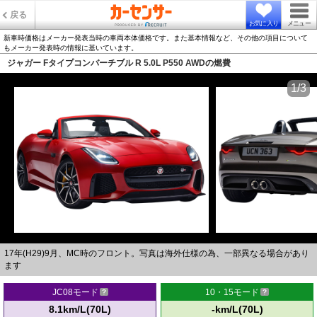
戻る
お気に入り
メニュー
新車時価格はメーカー発表当時の車両本体価格です。また基本情報など、その他の項目について
もメーカー発表時の情報に基いています。
ジャガー Fタイプコンバーチブル R 5.0L P550 AWDの燃費
1/3
17年(H29)9月、MC時のフロント。写真は海外仕様の為、一部異なる場合があり
ます
JC08モード
10・15モード
8.1km/L(70L)
-km/L(70L)