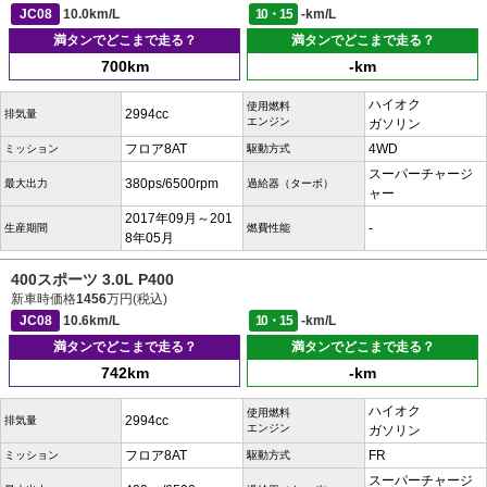
JC08
10.0km/L
10・15
-km/L
満タンでどこまで走る？
満タンでどこまで走る？
700km
-km
ハイオク
使用燃料
2994cc
排気量
エンジン
ガソリン
フロア8AT
4WD
ミッション
駆動方式
スーパーチャージ
380ps/6500rpm
最大出力
過給器（ターボ）
ャー
2017年09月～201
-
生産期間
燃費性能
8年05月
400スポーツ 3.0L P400
新車時価格
1456
万円(税込)
JC08
10.6km/L
10・15
-km/L
満タンでどこまで走る？
満タンでどこまで走る？
742km
-km
ハイオク
使用燃料
2994cc
排気量
エンジン
ガソリン
フロア8AT
FR
ミッション
駆動方式
スーパーチャージ