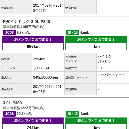
2017年09月～201
-
生産期間
燃費性能
8年05月
Rダイナミック 3.0L P340
新車時価格
1169
万円(税込)
JC08
9.8km/L
10・15
-km/L
満タンでどこまで走る？
満タンでどこまで走る？
686km
-km
ハイオク
使用燃料
2994cc
排気量
エンジン
ガソリン
フロア8AT
FR
ミッション
駆動方式
スーパーチャージ
340ps/6500rpm
最大出力
過給器（ターボ）
ャー
2017年09月～201
-
生産期間
燃費性能
8年05月
3.0L P380
新車時価格
1222
万円(税込)
JC08
10.6km/L
10・15
-km/L
満タンでどこまで走る？
満タンでどこまで走る？
742km
-km