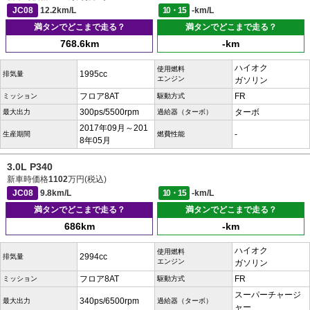
JC08
12.2km/L
10・15
-km/L
満タンでどこまで走る？
満タンでどこまで走る？
768.6km
-km
ハイオク
使用燃料
1995cc
排気量
エンジン
ガソリン
フロア8AT
FR
ミッション
駆動方式
300ps/5500rpm
ターボ
最大出力
過給器（ターボ）
2017年09月～201
-
生産期間
燃費性能
8年05月
3.0L P340
新車時価格
1102
万円(税込)
JC08
9.8km/L
10・15
-km/L
満タンでどこまで走る？
満タンでどこまで走る？
686km
-km
ハイオク
使用燃料
2994cc
排気量
エンジン
ガソリン
フロア8AT
FR
ミッション
駆動方式
スーパーチャージ
340ps/6500rpm
最大出力
過給器（ターボ）
ャー