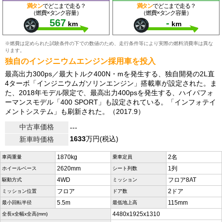
満タン
でどこまで走る？
満タン
でどこまで走る？
（燃費×タンク容量）
（燃費×タンク容量）
567
-
km
km
※燃費は定められた試験条件の下での数値のため、走行条件等により実際の燃料消費率は異な
ります。
独自のインジニウムエンジン採用車を投入
最高出力300ps／最大トルク400N・mを発生する、独自開発の2L直
4ターボ「インジニウムガソリンエンジン」搭載車が設定された。ま
た、2018年モデル限定で、最高出力400psを発生する、ハイパフォ
ーマンスモデル「400 SPORT」も設定されている。「インフォテイ
メントシステム」も刷新された。（2017.9）
中古車価格
---
1633
万円(税込)
新車時価格
1870kg
2名
車両重量
乗車定員
2620mm
1列
ホイールベース
シート列数
4WD
フロア8AT
駆動方式
ミッション
フロア
2ドア
ミッション位置
ドア数
5.5m
115mm
最小回転半径
最低地上高
4480x1925x1310
全長x全幅x全高(mm)