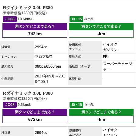
Rダイナミック 3.0L P380
新車時価格
1289
万円(税込)
JC08
10.6km/L
10・15
-km/L
満タンでどこまで走る？
満タンでどこまで走る？
742km
-km
ハイオク
使用燃料
2994cc
排気量
エンジン
ガソリン
フロア8AT
FR
ミッション
駆動方式
スーパーチャージ
380ps/6500rpm
最大出力
過給器（ターボ）
ャー
2017年09月～201
-
生産期間
燃費性能
8年05月
Rダイナミック 3.0L P380
新車時価格
1250
万円(税込)
JC08
9.6km/L
10・15
-km/L
満タンでどこまで走る？
満タンでどこまで走る？
672km
-km
ハイオク
使用燃料
2994cc
排気量
エンジン
ガソリン