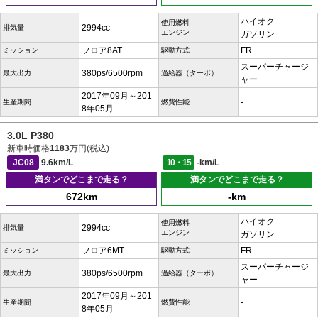
ハイオク
使用燃料
2994cc
排気量
エンジン
ガソリン
フロア8AT
FR
ミッション
駆動方式
スーパーチャージ
380ps/6500rpm
最大出力
過給器（ターボ）
ャー
2017年09月～201
-
生産期間
燃費性能
8年05月
3.0L P380
新車時価格
1183
万円(税込)
JC08
9.6km/L
10・15
-km/L
満タンでどこまで走る？
満タンでどこまで走る？
672km
-km
ハイオク
使用燃料
2994cc
排気量
エンジン
ガソリン
フロア6MT
FR
ミッション
駆動方式
スーパーチャージ
380ps/6500rpm
最大出力
過給器（ターボ）
ャー
2017年09月～201
-
生産期間
燃費性能
8年05月