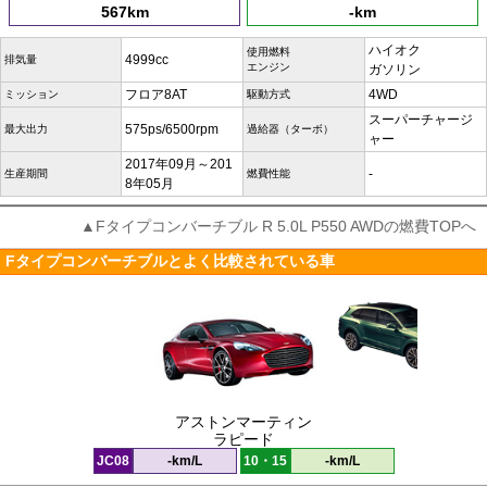
567km
-km
ハイオク
使用燃料
4999cc
排気量
エンジン
ガソリン
フロア8AT
4WD
ミッション
駆動方式
スーパーチャージ
575ps/6500rpm
最大出力
過給器（ターボ）
ャー
2017年09月～201
-
生産期間
燃費性能
8年05月
▲Fタイプコンバーチブル R 5.0L P550 AWDの燃費TOPへ
Fタイプコンバーチブルとよく比較されている車
アストンマーティン
ラピード
JC08
-km/L
10・15
-km/L