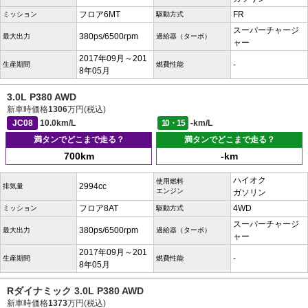
フロア6MT
FR
ミッション
駆動方式
スーパーチャージ
380ps/6500rpm
最大出力
過給器（ターボ）
ャー
2017年09月～201
-
生産期間
燃費性能
8年05月
3.0L P380 AWD
新車時価格
1306
万円(税込)
JC08
10.0km/L
10・15
-km/L
満タンでどこまで走る？
満タンでどこまで走る？
700km
-km
ハイオク
使用燃料
2994cc
排気量
エンジン
ガソリン
フロア8AT
4WD
ミッション
駆動方式
スーパーチャージ
380ps/6500rpm
最大出力
過給器（ターボ）
ャー
2017年09月～201
-
生産期間
燃費性能
8年05月
Rダイナミック 3.0L P380 AWD
新車時価格
1373
万円(税込)