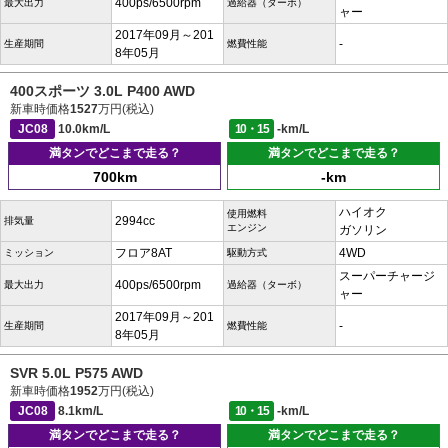
400ps/6500rpm
最大出力
過給器（ターボ）
ャー
2017年09月～201
-
生産期間
燃費性能
8年05月
400スポーツ 3.0L P400 AWD
新車時価格
1527
万円(税込)
JC08
10.0km/L
10・15
-km/L
満タンでどこまで走る？
満タンでどこまで走る？
700km
-km
ハイオク
使用燃料
2994cc
排気量
エンジン
ガソリン
フロア8AT
4WD
ミッション
駆動方式
スーパーチャージ
400ps/6500rpm
最大出力
過給器（ターボ）
ャー
2017年09月～201
-
生産期間
燃費性能
8年05月
SVR 5.0L P575 AWD
新車時価格
1952
万円(税込)
JC08
8.1km/L
10・15
-km/L
満タンでどこまで走る？
満タンでどこまで走る？