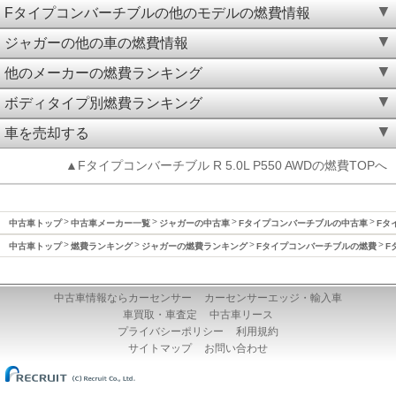
Fタイプコンバーチブルの他のモデルの燃費情報
ジャガーの他の車の燃費情報
他のメーカーの燃費ランキング
ボディタイプ別燃費ランキング
車を売却する
▲Fタイプコンバーチブル R 5.0L P550 AWDの燃費TOPへ
中古車トップ
中古車メーカー一覧
ジャガーの中古車
Fタイプコンバーチブルの中古車
Fタ
中古車トップ
燃費ランキング
ジャガーの燃費ランキング
Fタイプコンバーチブルの燃費
F
中古車情報ならカーセンサー
カーセンサーエッジ・輸入車
車買取・車査定
中古車リース
プライバシーポリシー
利用規約
サイトマップ
お問い合わせ