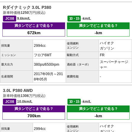
Rダイナミック 3.0L P380
新車時価格
1250
万円(税込)
JC08
9.6km/L
10・15
-km/L
満タンでどこまで走る？
満タンでどこまで走る？
672km
-km
ハイオク
使用燃料
2994cc
排気量
エンジン
ガソリン
フロア6MT
FR
ミッション
駆動方式
スーパーチャージ
380ps/6500rpm
最大出力
過給器（ターボ）
ャー
2017年09月～201
-
生産期間
燃費性能
8年05月
3.0L P380 AWD
新車時価格
1306
万円(税込)
JC08
10.0km/L
10・15
-km/L
満タンでどこまで走る？
満タンでどこまで走る？
700km
-km
ハイオク
使用燃料
2994cc
排気量
エンジン
ガソリン