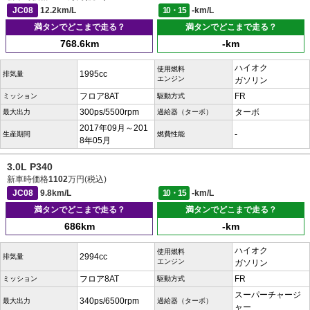
JC08
12.2km/L
10・15
-km/L
満タンでどこまで走る？
満タンでどこまで走る？
768.6km
-km
ハイオク
使用燃料
1995cc
排気量
エンジン
ガソリン
フロア8AT
FR
ミッション
駆動方式
300ps/5500rpm
ターボ
最大出力
過給器（ターボ）
2017年09月～201
-
生産期間
燃費性能
8年05月
3.0L P340
新車時価格
1102
万円(税込)
JC08
9.8km/L
10・15
-km/L
満タンでどこまで走る？
満タンでどこまで走る？
686km
-km
ハイオク
使用燃料
2994cc
排気量
エンジン
ガソリン
フロア8AT
FR
ミッション
駆動方式
スーパーチャージ
340ps/6500rpm
最大出力
過給器（ターボ）
ャー