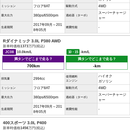
フロア8AT
4WD
ミッション
駆動方式
スーパーチャージ
380ps/6500rpm
最大出力
過給器（ターボ）
ャー
2017年09月～201
-
生産期間
燃費性能
8年05月
Rダイナミック 3.0L P380 AWD
新車時価格
1373
万円(税込)
JC08
10.0km/L
10・15
-km/L
満タンでどこまで走る？
満タンでどこまで走る？
700km
-km
ハイオク
使用燃料
2994cc
排気量
エンジン
ガソリン
フロア8AT
4WD
ミッション
駆動方式
スーパーチャージ
380ps/6500rpm
最大出力
過給器（ターボ）
ャー
2017年09月～201
-
生産期間
燃費性能
8年05月
400スポーツ 3.0L P400
新車時価格
1456
万円(税込)