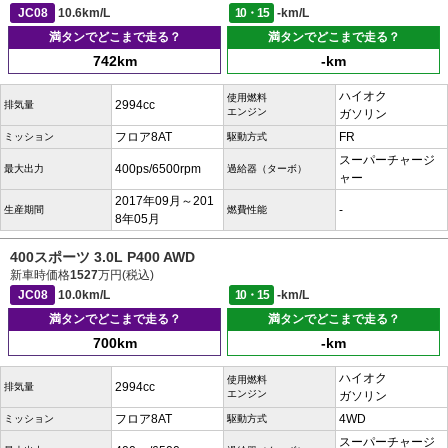
JC08
10.6km/L
10・15
-km/L
満タンでどこまで走る？
満タンでどこまで走る？
742km
-km
ハイオク
使用燃料
2994cc
排気量
エンジン
ガソリン
フロア8AT
FR
ミッション
駆動方式
スーパーチャージ
400ps/6500rpm
最大出力
過給器（ターボ）
ャー
2017年09月～201
-
生産期間
燃費性能
8年05月
400スポーツ 3.0L P400 AWD
新車時価格
1527
万円(税込)
JC08
10.0km/L
10・15
-km/L
満タンでどこまで走る？
満タンでどこまで走る？
700km
-km
ハイオク
使用燃料
2994cc
排気量
エンジン
ガソリン
フロア8AT
4WD
ミッション
駆動方式
スーパーチャージ