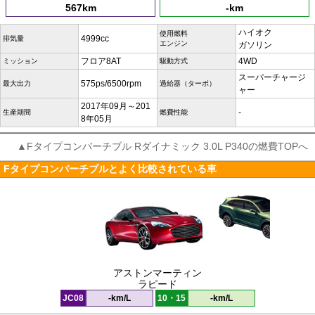
567km
-km
ハイオク
使用燃料
4999cc
排気量
エンジン
ガソリン
フロア8AT
4WD
ミッション
駆動方式
スーパーチャージ
575ps/6500rpm
最大出力
過給器（ターボ）
ャー
2017年09月～201
-
生産期間
燃費性能
8年05月
▲Fタイプコンバーチブル Rダイナミック 3.0L P340の燃費TOPへ
Fタイプコンバーチブルとよく比較されている車
アストンマーティン
ラピード
JC08
-km/L
10・15
-km/L