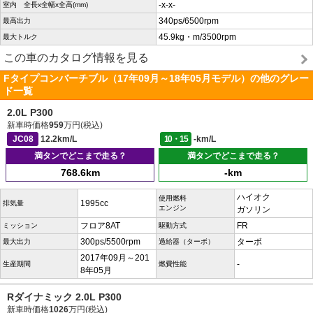
-x-x-
室内 全長x全幅x全高(mm)
340ps/6500rpm
最高出力
45.9kg・m/3500rpm
最大トルク
この車のカタログ情報を見る
Fタイプコンバーチブル（17年09月～18年05月モデル）の他のグレー
ド一覧
2.0L P300
新車時価格
959
万円(税込)
JC08
12.2km/L
10・15
-km/L
満タンでどこまで走る？
満タンでどこまで走る？
768.6km
-km
ハイオク
使用燃料
1995cc
排気量
エンジン
ガソリン
フロア8AT
FR
ミッション
駆動方式
300ps/5500rpm
ターボ
最大出力
過給器（ターボ）
2017年09月～201
-
生産期間
燃費性能
8年05月
Rダイナミック 2.0L P300
新車時価格
1026
万円(税込)