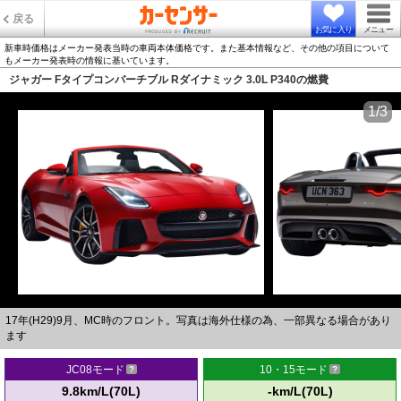
戻る
お気に入り
メニュー
新車時価格はメーカー発表当時の車両本体価格です。また基本情報など、その他の項目について
もメーカー発表時の情報に基いています。
ジャガー Fタイプコンバーチブル Rダイナミック 3.0L P340の燃費
1/3
17年(H29)9月、MC時のフロント。写真は海外仕様の為、一部異なる場合があり
ます
JC08モード
10・15モード
9.8km/L(70L)
-km/L(70L)