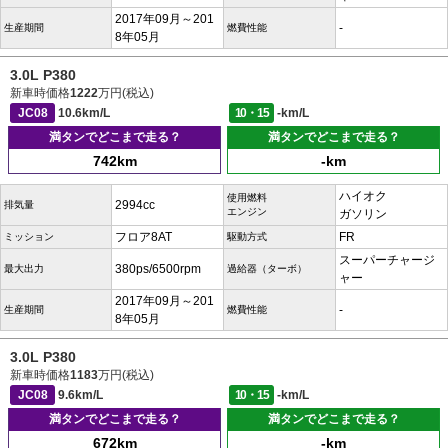
2017年09月～201
-
生産期間
燃費性能
8年05月
3.0L P380
新車時価格
1222
万円(税込)
JC08
10.6km/L
10・15
-km/L
満タンでどこまで走る？
満タンでどこまで走る？
742km
-km
ハイオク
使用燃料
2994cc
排気量
エンジン
ガソリン
フロア8AT
FR
ミッション
駆動方式
スーパーチャージ
380ps/6500rpm
最大出力
過給器（ターボ）
ャー
2017年09月～201
-
生産期間
燃費性能
8年05月
3.0L P380
新車時価格
1183
万円(税込)
JC08
9.6km/L
10・15
-km/L
満タンでどこまで走る？
満タンでどこまで走る？
672km
-km