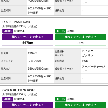
400ps/6500rpm
最大出力
過給器（ターボ）
ャー
2017年09月～201
-
生産期間
燃費性能
8年05月
R 5.0L P550 AWD
新車時価格
1633
万円(税込)
JC08
8.1km/L
10・15
-km/L
満タンでどこまで走る？
満タンでどこまで走る？
567km
-km
ハイオク
使用燃料
4999cc
排気量
エンジン
ガソリン
フロア8AT
4WD
ミッション
駆動方式
スーパーチャージ
550ps/6500rpm
最大出力
過給器（ターボ）
ャー
2017年09月～201
-
生産期間
燃費性能
8年05月
SVR 5.0L P575 AWD
新車時価格
1952
万円(税込)
JC08
8.1km/L
10・15
-km/L
満タンでどこまで走る？
満タンでどこまで走る？