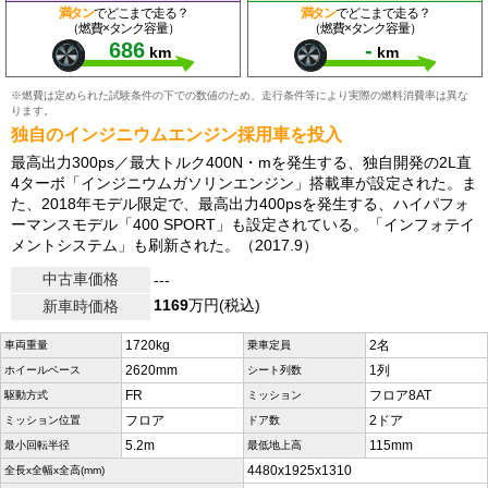
満タン
でどこまで走る？
満タン
でどこまで走る？
（燃費×タンク容量）
（燃費×タンク容量）
686
-
km
km
※燃費は定められた試験条件の下での数値のため、走行条件等により実際の燃料消費率は異な
ります。
独自のインジニウムエンジン採用車を投入
最高出力300ps／最大トルク400N・mを発生する、独自開発の2L直
4ターボ「インジニウムガソリンエンジン」搭載車が設定された。ま
た、2018年モデル限定で、最高出力400psを発生する、ハイパフォ
ーマンスモデル「400 SPORT」も設定されている。「インフォテイ
メントシステム」も刷新された。（2017.9）
中古車価格
---
1169
万円(税込)
新車時価格
1720kg
2名
車両重量
乗車定員
2620mm
1列
ホイールベース
シート列数
FR
フロア8AT
駆動方式
ミッション
フロア
2ドア
ミッション位置
ドア数
5.2m
115mm
最小回転半径
最低地上高
4480x1925x1310
全長x全幅x全高(mm)