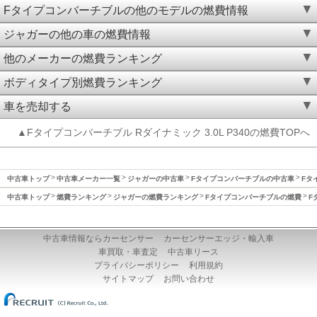
Fタイプコンバーチブルの他のモデルの燃費情報
ジャガーの他の車の燃費情報
他のメーカーの燃費ランキング
ボディタイプ別燃費ランキング
車を売却する
▲Fタイプコンバーチブル Rダイナミック 3.0L P340の燃費TOPへ
中古車トップ
中古車メーカー一覧
ジャガーの中古車
Fタイプコンバーチブルの中古車
Fタ
中古車トップ
燃費ランキング
ジャガーの燃費ランキング
Fタイプコンバーチブルの燃費
F
中古車情報ならカーセンサー
カーセンサーエッジ・輸入車
車買取・車査定
中古車リース
プライバシーポリシー
利用規約
サイトマップ
お問い合わせ