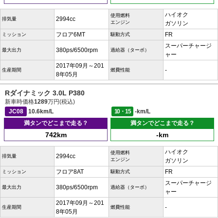
ハイオク
使用燃料
2994cc
排気量
エンジン
ガソリン
フロア6MT
FR
ミッション
駆動方式
スーパーチャージ
380ps/6500rpm
最大出力
過給器（ターボ）
ャー
2017年09月～201
-
生産期間
燃費性能
8年05月
Rダイナミック 3.0L P380
新車時価格
1289
万円(税込)
JC08
10.6km/L
10・15
-km/L
満タンでどこまで走る？
満タンでどこまで走る？
742km
-km
ハイオク
使用燃料
2994cc
排気量
エンジン
ガソリン
フロア8AT
FR
ミッション
駆動方式
スーパーチャージ
380ps/6500rpm
最大出力
過給器（ターボ）
ャー
2017年09月～201
-
生産期間
燃費性能
8年05月