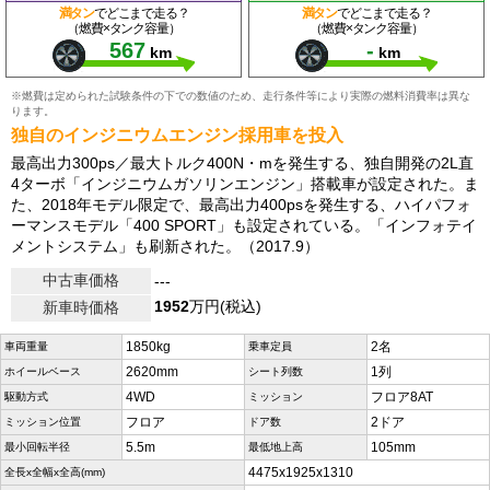
満タン
でどこまで走る？
満タン
でどこまで走る？
（燃費×タンク容量）
（燃費×タンク容量）
567
-
km
km
※燃費は定められた試験条件の下での数値のため、走行条件等により実際の燃料消費率は異な
ります。
独自のインジニウムエンジン採用車を投入
最高出力300ps／最大トルク400N・mを発生する、独自開発の2L直
4ターボ「インジニウムガソリンエンジン」搭載車が設定された。ま
た、2018年モデル限定で、最高出力400psを発生する、ハイパフォ
ーマンスモデル「400 SPORT」も設定されている。「インフォテイ
メントシステム」も刷新された。（2017.9）
中古車価格
---
1952
万円(税込)
新車時価格
1850kg
2名
車両重量
乗車定員
2620mm
1列
ホイールベース
シート列数
4WD
フロア8AT
駆動方式
ミッション
フロア
2ドア
ミッション位置
ドア数
5.5m
105mm
最小回転半径
最低地上高
4475x1925x1310
全長x全幅x全高(mm)