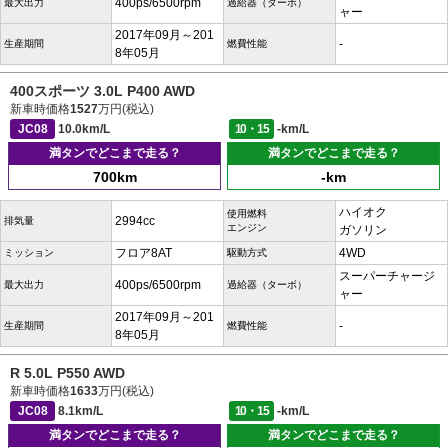
400ps/6500rpm
最大出力
過給器（ターボ）
ャー
2017年09月～201
-
生産期間
燃費性能
8年05月
400スポーツ 3.0L P400 AWD
新車時価格
1527
万円(税込)
JC08
10.0km/L
10・15
-km/L
満タンでどこまで走る？
満タンでどこまで走る？
700km
-km
ハイオク
使用燃料
2994cc
排気量
エンジン
ガソリン
フロア8AT
4WD
ミッション
駆動方式
スーパーチャージ
400ps/6500rpm
最大出力
過給器（ターボ）
ャー
2017年09月～201
-
生産期間
燃費性能
8年05月
R 5.0L P550 AWD
新車時価格
1633
万円(税込)
JC08
8.1km/L
10・15
-km/L
満タンでどこまで走る？
満タンでどこまで走る？