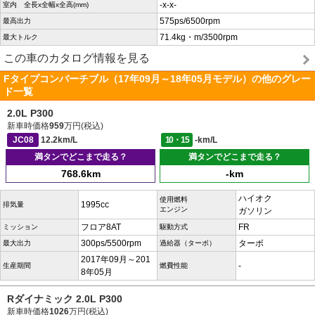
-x-x-
室内 全長x全幅x全高(mm)
575ps/6500rpm
最高出力
71.4kg・m/3500rpm
最大トルク
この車のカタログ情報を見る
Fタイプコンバーチブル（17年09月～18年05月モデル）の他のグレー
ド一覧
2.0L P300
新車時価格
959
万円(税込)
JC08
12.2km/L
10・15
-km/L
満タンでどこまで走る？
満タンでどこまで走る？
768.6km
-km
ハイオク
使用燃料
1995cc
排気量
エンジン
ガソリン
フロア8AT
FR
ミッション
駆動方式
300ps/5500rpm
ターボ
最大出力
過給器（ターボ）
2017年09月～201
-
生産期間
燃費性能
8年05月
Rダイナミック 2.0L P300
新車時価格
1026
万円(税込)