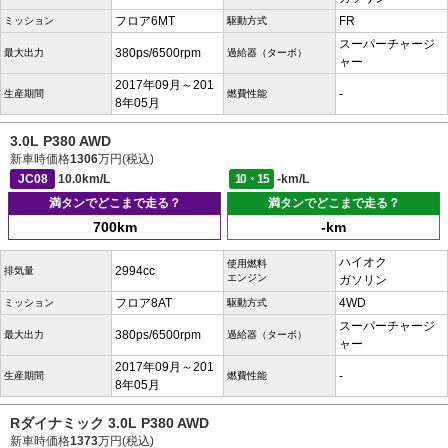
フロア6MT
FR
ミッション
駆動方式
スーパーチャージ
380ps/6500rpm
最大出力
過給器（ターボ）
ャー
2017年09月～201
-
生産期間
燃費性能
8年05月
3.0L P380 AWD
新車時価格
1306
万円(税込)
JC08
10.0km/L
10・15
-km/L
満タンでどこまで走る？
満タンでどこまで走る？
700km
-km
ハイオク
使用燃料
2994cc
排気量
エンジン
ガソリン
フロア8AT
4WD
ミッション
駆動方式
スーパーチャージ
380ps/6500rpm
最大出力
過給器（ターボ）
ャー
2017年09月～201
-
生産期間
燃費性能
8年05月
Rダイナミック 3.0L P380 AWD
新車時価格
1373
万円(税込)