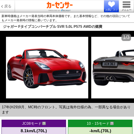
戻る
お気に入り
メニュー
新車時価格はメーカー発表当時の車両本体価格です。また基本情報など、その他の項目について
もメーカー発表時の情報に基いています。
ジャガー Fタイプコンバーチブル SVR 5.0L P575 AWDの燃費
1/3
17年(H29)9月、MC時のフロント。写真は海外仕様の為、一部異なる場合があり
ます
JC08モード
10・15モード
8.1km/L(70L)
-km/L(70L)