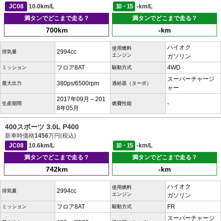
JC08
10.0km/L
10・15
-km/L
満タンでどこまで走る？
満タンでどこまで走る？
700km
-km
ハイオク
使用燃料
2994cc
排気量
エンジン
ガソリン
フロア8AT
4WD
ミッション
駆動方式
スーパーチャージ
380ps/6500rpm
最大出力
過給器（ターボ）
ャー
2017年09月～201
-
生産期間
燃費性能
8年05月
400スポーツ 3.0L P400
新車時価格
1456
万円(税込)
JC08
10.6km/L
10・15
-km/L
満タンでどこまで走る？
満タンでどこまで走る？
742km
-km
ハイオク
使用燃料
2994cc
排気量
エンジン
ガソリン
フロア8AT
FR
ミッション
駆動方式
スーパーチャージ