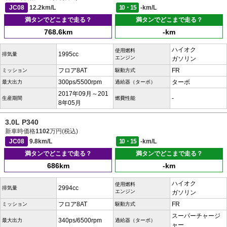
JC08
12.2km/L
10・15
-km/L
満タンでどこまで走る？
満タンでどこまで走る？
768.6km
-km
ハイオク
使用燃料
1995cc
排気量
エンジン
ガソリン
フロア8AT
FR
ミッション
駆動方式
300ps/5500rpm
ターボ
最大出力
過給器（ターボ）
2017年09月～201
-
生産期間
燃費性能
8年05月
3.0L P340
新車時価格
1102
万円(税込)
JC08
9.8km/L
10・15
-km/L
満タンでどこまで走る？
満タンでどこまで走る？
686km
-km
ハイオク
使用燃料
2994cc
排気量
エンジン
ガソリン
フロア8AT
FR
ミッション
駆動方式
スーパーチャージ
340ps/6500rpm
最大出力
過給器（ターボ）
ャー