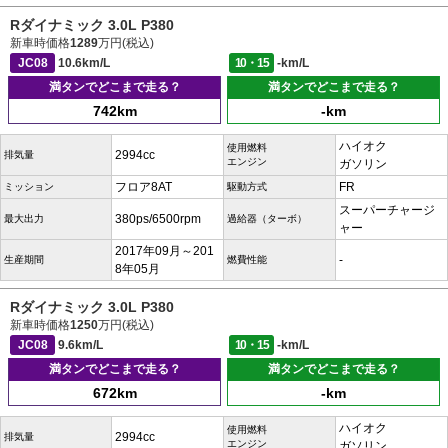
Rダイナミック 3.0L P380
新車時価格
1289
万円(税込)
JC08
10.6km/L
10・15
-km/L
満タンでどこまで走る？
満タンでどこまで走る？
742km
-km
ハイオク
使用燃料
2994cc
排気量
エンジン
ガソリン
フロア8AT
FR
ミッション
駆動方式
スーパーチャージ
380ps/6500rpm
最大出力
過給器（ターボ）
ャー
2017年09月～201
-
生産期間
燃費性能
8年05月
Rダイナミック 3.0L P380
新車時価格
1250
万円(税込)
JC08
9.6km/L
10・15
-km/L
満タンでどこまで走る？
満タンでどこまで走る？
672km
-km
ハイオク
使用燃料
2994cc
排気量
エンジン
ガソリン