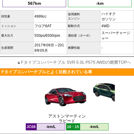
567km
-km
ハイオク
使用燃料
4999cc
排気量
エンジン
ガソリン
フロア8AT
4WD
ミッション
駆動方式
スーパーチャージ
550ps/6500rpm
最大出力
過給器（ターボ）
ャー
2017年09月～201
-
生産期間
燃費性能
8年05月
▲Fタイプコンバーチブル SVR 5.0L P575 AWDの燃費TOPへ
Fタイプコンバーチブルとよく比較されている車
アストンマーティン
ラピード
JC08
-km/L
10・15
-km/L