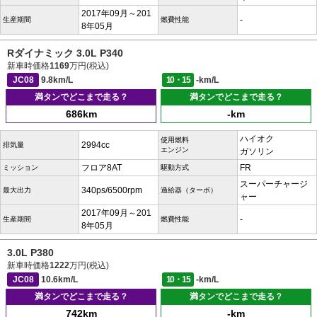
2017年09月～201
-
生産期間
燃費性能
8年05月
Rダイナミック 3.0L P340
新車時価格
1169
万円(税込)
JC08
9.8km/L
10・15
-km/L
満タンでどこまで走る？
満タンでどこまで走る？
686km
-km
ハイオク
使用燃料
2994cc
排気量
エンジン
ガソリン
フロア8AT
FR
ミッション
駆動方式
スーパーチャージ
340ps/6500rpm
最大出力
過給器（ターボ）
ャー
2017年09月～201
-
生産期間
燃費性能
8年05月
3.0L P380
新車時価格
1222
万円(税込)
JC08
10.6km/L
10・15
-km/L
満タンでどこまで走る？
満タンでどこまで走る？
742km
-km