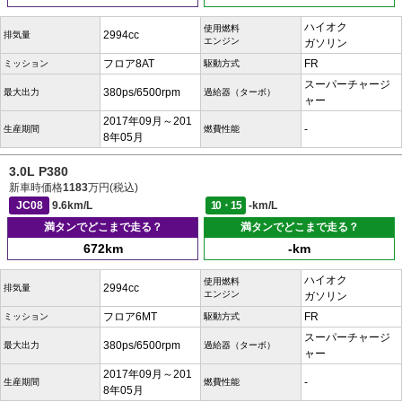
ハイオク
使用燃料
2994cc
排気量
エンジン
ガソリン
フロア8AT
FR
ミッション
駆動方式
スーパーチャージ
380ps/6500rpm
最大出力
過給器（ターボ）
ャー
2017年09月～201
-
生産期間
燃費性能
8年05月
3.0L P380
新車時価格
1183
万円(税込)
JC08
9.6km/L
10・15
-km/L
満タンでどこまで走る？
満タンでどこまで走る？
672km
-km
ハイオク
使用燃料
2994cc
排気量
エンジン
ガソリン
フロア6MT
FR
ミッション
駆動方式
スーパーチャージ
380ps/6500rpm
最大出力
過給器（ターボ）
ャー
2017年09月～201
-
生産期間
燃費性能
8年05月