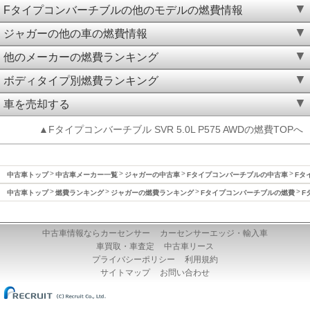
Fタイプコンバーチブルの他のモデルの燃費情報
ジャガーの他の車の燃費情報
他のメーカーの燃費ランキング
ボディタイプ別燃費ランキング
車を売却する
▲Fタイプコンバーチブル SVR 5.0L P575 AWDの燃費TOPへ
中古車トップ
中古車メーカー一覧
ジャガーの中古車
Fタイプコンバーチブルの中古車
Fタ
中古車トップ
燃費ランキング
ジャガーの燃費ランキング
Fタイプコンバーチブルの燃費
F
中古車情報ならカーセンサー
カーセンサーエッジ・輸入車
車買取・車査定
中古車リース
プライバシーポリシー
利用規約
サイトマップ
お問い合わせ