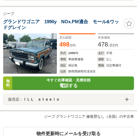
ジープ
グランドワゴニア 1990y NOx.PM適合 モール&ウッ
ドグレイン
支払総額
本体価格
498
478.
0
万円
万円
年式
1990
年
走行
不明
車検
車検整備無
修復
なし
保証
保証無
整備
法定整備付
住所
静岡県静岡市清水区
今すぐ在庫確認・見積依頼
無
電話する
料
販売店：
ＩＬＬ ｓｔｅｅｌｏ
ジープ グランドワゴニア 修復歴なし（全国）の中古車
物件更新時にメールを受け取る