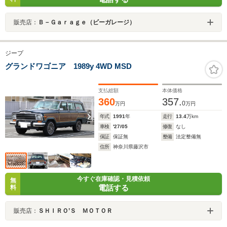
販売店：
Ｂ－Ｇａｒａｇｅ（ビーガレージ）
ジープ
グランドワゴニア 1989y 4WD MSD
支払総額
本体価格
360
357.
0
万円
万円
年式
1991
年
走行
13.4
万km
車検
'27/05
修復
なし
保証
保証無
整備
法定整備無
住所
神奈川県藤沢市
今すぐ在庫確認・見積依頼
無
電話する
料
販売店：
ＳＨＩＲＯ’Ｓ ＭＯＴＯＲ