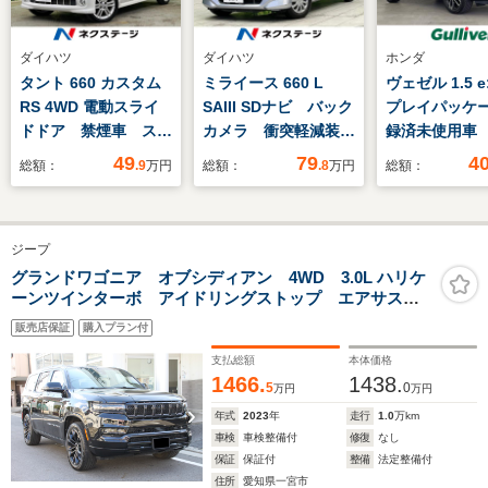
ダイハツ
ダイハツ
ホンダ
タント 660 カスタム
ミライース 660 L
ヴェゼル 1.5 e
RS 4WD 電動スライ
SAIII SDナビ バック
プレイパッケー
ドドア 禁煙車 スマ
カメラ 衝突軽減装
録済未使用車
ートキー HIDヘッ
置 禁煙車 障害物セ
コネクトディ
49
79
4
総額：
.9
万円
総額：
.8
万円
総額：
ド フォグランプ
ンサー ETC オート
(ナビ AM 
ETC 純正15インチ
ハイビーム
ルセグTV BT
AW オートエアコ
Bluetooth 車線逸脱
ミアムオーデ
ジープ
ン オーディオ CD
警報 誤発進抑制機
ノラマルーフ
再生 電動格納ミラ
能 先行車発進通知
センシング 
グランドワゴニア オブシディアン 4WD 3.0L ハリケ
ーンツインターボ アイドリングストップ エアサスペ
ー プライバシーガラ
ドアバイザー
ス充電器 ETC
ンション フロントマッサージシート ヘッドアップデ
ス 盗難防止システム
載器 前後コ
販売店保証
購入プラン付
ィスプレイ 助手席モニター ワイヤレスチャージン
ンサー
グ パノラマルーフ パワーサイドステップ
支払総額
本体価格
1466.
1438.
5
0
万円
万円
年式
2023
年
走行
1.0
万km
車検
車検整備付
修復
なし
保証
保証付
整備
法定整備付
住所
愛知県一宮市