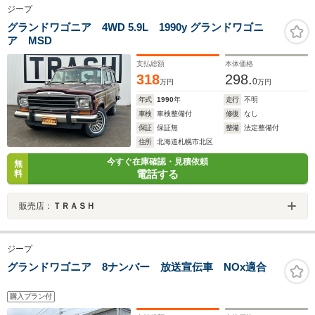
ジープ
グランドワゴニア 4WD 5.9L 1990y グランドワゴニ
ア MSD
支払総額
本体価格
318
298.
0
万円
万円
年式
1990
年
走行
不明
車検
車検整備付
修復
なし
保証
保証無
整備
法定整備付
住所
北海道札幌市北区
今すぐ在庫確認・見積依頼
無
電話する
料
販売店：
ＴＲＡＳＨ
ジープ
グランドワゴニア 8ナンバー 放送宣伝車 NOx適合
購入プラン付