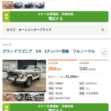
今すぐ在庫確認・見積依頼
無
電話する
料
販売店：
オートエンタープライズ
ジープ
グランドワゴニア 5.9 1ナンバー登録 フルノーマル
支払総額
本体価格
350
340.
0
万円
万円
31,000
通常ローン
月々
円
年式
1988
年
走行
12.4
万km
車検
'27/02
修復
なし
保証
保証無
整備
法定整備無
住所
岐阜県可児郡
今すぐ在庫確認・見積依頼
無
電話する
料