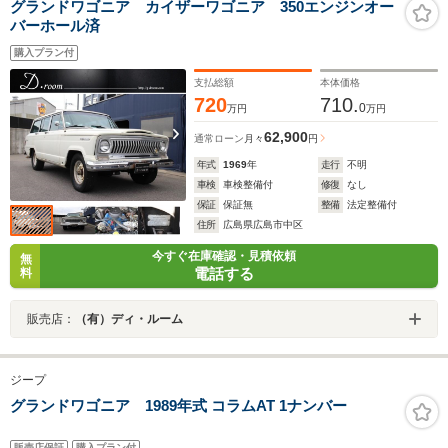
グランドワゴニア カイザーワゴニア 350エンジンオー
バーホール済
購入プラン付
支払総額
本体価格
720
710.
0
万円
万円
62,900
通常ローン
月々
円
年式
1969
年
走行
不明
車検
車検整備付
修復
なし
保証
保証無
整備
法定整備付
住所
広島県広島市中区
今すぐ在庫確認・見積依頼
無
電話する
料
販売店：
（有）ディ・ルーム
ジープ
グランドワゴニア 1989年式 コラムAT 1ナンバー
販売店保証
購入プラン付