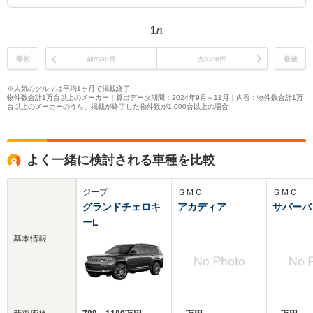
1
/1
最初
前の30件
次の30件
最後
※人気のクルマは平均1ヶ月で掲載終了
物件数合計1万台以上のメーカー｜算出データ期間：2024年9月～11月｜内容：物件数合計1万
台以上のメーカーのうち、掲載が終了した物件数が1,000台以上の場合
よく一緒に検討される車種を比較
ジープ
ＧＭＣ
ＧＭＣ
グランドチェロキ
アカディア
サバーバ
ーL
基本情報