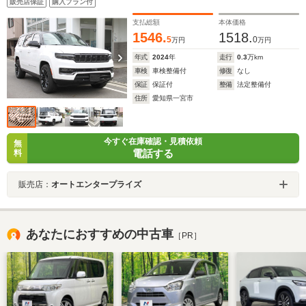
販売店保証
購入プラン付
イ 助手席モニター リアモニター ワイヤレスチャー
ジ パノラマルーフ パワーサイドステップ
支払総額
本体価格
1546.
1518.
5
0
万円
万円
年式
2024
年
走行
0.3
万km
車検
車検整備付
修復
なし
保証
保証付
整備
法定整備付
住所
愛知県一宮市
今すぐ在庫確認・見積依頼
無
電話する
料
販売店：
オートエンタープライズ
あなたにおすすめの中古車
［PR］