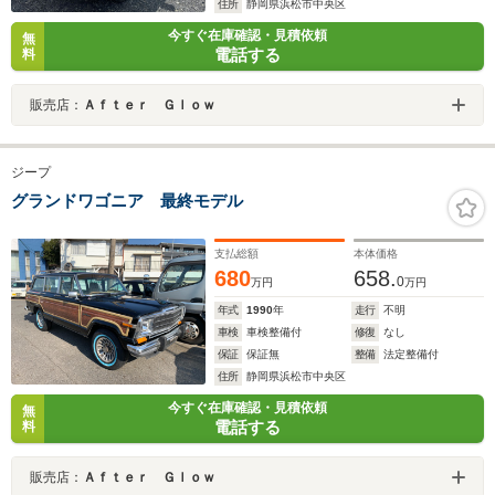
住所
静岡県浜松市中央区
今すぐ在庫確認・見積依頼
無
電話する
料
販売店：
Ａｆｔｅｒ Ｇｌｏｗ
ジープ
グランドワゴニア 最終モデル
支払総額
本体価格
680
658.
0
万円
万円
年式
1990
年
走行
不明
車検
車検整備付
修復
なし
保証
保証無
整備
法定整備付
住所
静岡県浜松市中央区
今すぐ在庫確認・見積依頼
無
電話する
料
販売店：
Ａｆｔｅｒ Ｇｌｏｗ