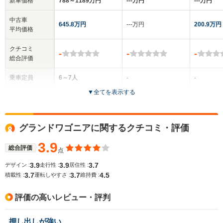
新車価格
788～1189万円
‐‐‐万円
‐‐‐万円
中古車
645.8万円
‐‐‐万円
200.9万円
平均価格
クチコミ
-
-
-
総合評価
乗車定員
6～7人
-
-
▼
全てを表示する
ドア数
5ドア
5ドア
5ドア
全高
全高
グランドワゴニアに関するクチコミ・評価
1.8m～1.82m
-m
-
3.9
総合評価
点
3.9
3.9
3.7
デザイン :
走行性 :
居住性 :
全幅
全幅
サイズ
3.7
3.7
4.5
1.98m
-m
-
積載性 :
運転しやすさ :
維持費 :
全長
全長
(全長x全幅x全高)
5.2m
-m
評価の高いレビュー・評判
押し出しが強い