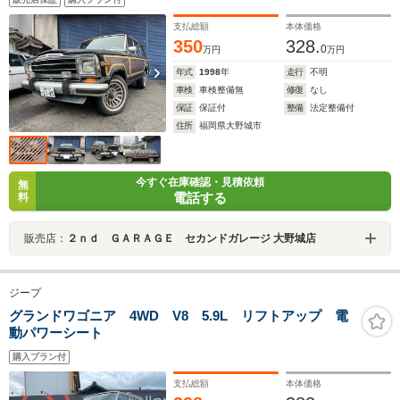
支払総額
本体価格
350
328.
0
万円
万円
年式
1998
年
走行
不明
車検
車検整備無
修復
なし
保証
保証付
整備
法定整備付
住所
福岡県大野城市
今すぐ在庫確認・見積依頼
無
電話する
料
販売店：
２ｎｄ ＧＡＲＡＧＥ セカンドガレージ 大野城店
ジープ
グランドワゴニア 4WD V8 5.9L リフトアップ 電
動パワーシート
購入プラン付
支払総額
本体価格