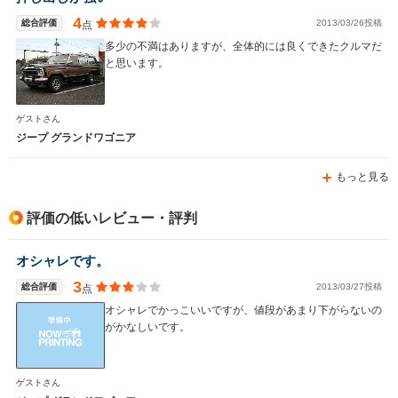
ホイールベース
ホイールベース
ホイー
-m
-m
4
総合評価
2013/03/26投稿
点
多少の不満はありますが、全体的には良くできたクルマだ
と思います。
WLTCモード
-
-
-
ゲストさん
燃費
ジープ グランドワゴニア
もっと見る
排気量
3604cc
2500～3600cc
5700～74
評価の低いレビュー・評判
駆動方式
4WD
FF、4WD
FR、4WD
オシャレです。
3
総合評価
2013/03/27投稿
点
オシャレでかっこいいですが、値段があまり下がらないの
がかなしいです。
ゲストさん