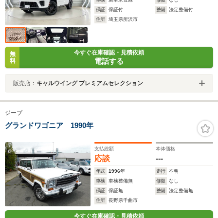
保証
保証付
整備
法定整備付
住所
埼玉県所沢市
今すぐ在庫確認・見積依頼
無
電話する
料
販売店：
キャルウイング プレミアムセレクション
ジープ
グランドワゴニア 1990年
支払総額
本体価格
応談
---
年式
1996
年
走行
不明
車検
車検整備無
修復
なし
保証
保証無
整備
法定整備無
住所
長野県千曲市
今すぐ在庫確認・見積依頼