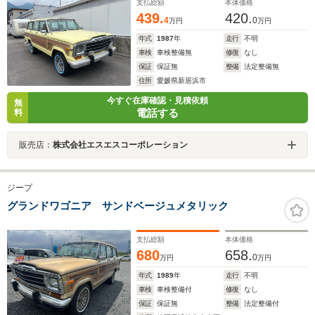
支払総額
本体価格
439.
420.
4
0
万円
万円
年式
1987
年
走行
不明
車検
車検整備無
修復
なし
保証
保証無
整備
法定整備無
住所
愛媛県新居浜市
今すぐ在庫確認・見積依頼
無
電話する
料
販売店：
株式会社エスエスコーポレーション
ジープ
グランドワゴニア サンドベージュメタリック
支払総額
本体価格
680
658.
0
万円
万円
年式
1989
年
走行
不明
車検
車検整備付
修復
なし
保証
保証無
整備
法定整備付