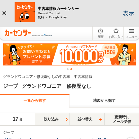
中古車情報カーセンサー
表示
Recruit Co., Ltd.
無料 － Google Play
履歴
お気に入り
メニュー
グランドワゴニア・修復歴なしの中古車・中古車情報
ジープ グランドワゴニア 修復歴なし
一覧から探す
地図から探す
更新時に
17
絞り込み
並べ替え
台
メール受信
ジープ