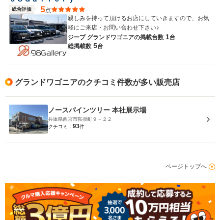
5
総合評価
点
親しみを持って頂けるお店にしていきますので、お気
軽にご来店・お問い合わせ下さい♪
1
ジープ グランドワゴニアの
掲載台数
台
5
総掲載数
台
グランドワゴニアのクチコミ件数が多い販売店
ノースパインツリー 本社展示場
兵庫県西宮市鞍掛町９－２２
93
クチコミ：
件
ページトップへ