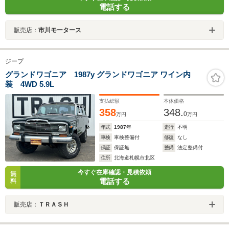
電話する
販売店：
市川モータース
ジープ
グランドワゴニア 1987y グランドワゴニア ワイン内
装 4WD 5.9L
支払総額
本体価格
358
348.
0
万円
万円
年式
1987
年
走行
不明
車検
車検整備付
修復
なし
保証
保証無
整備
法定整備付
住所
北海道札幌市北区
今すぐ在庫確認・見積依頼
無
電話する
料
販売店：
ＴＲＡＳＨ