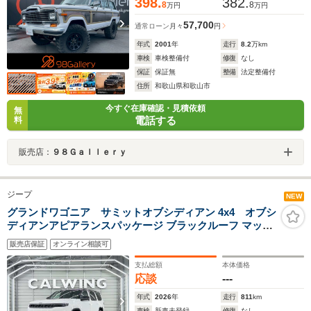
398.
382.
8
8
万円
万円
57,700
通常ローン
月々
円
年式
2001
年
走行
8.2
万km
車検
車検整備付
修復
なし
保証
保証無
整備
法定整備付
住所
和歌山県和歌山市
今すぐ在庫確認・見積依頼
無
電話する
料
販売店：
９８Ｇａｌｌｅｒｙ
ジープ
NEW
グランドワゴニア サミットオブシディアン 4x4 オブシ
ディアンアピアランスパッケージ ブラックルーフ マッキ
ントッシュ 19スピーカー プレミアムオーディオ リアエン
販売店保証
オンライン相談可
ターテインメントシステム ブラックナッパレザーインテ
リア 22インチブラックアルミホイール
支払総額
本体価格
応談
---
年式
2026
年
走行
811
km
車検
新車未登録
修復
なし