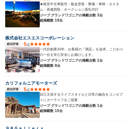
★格安中古車販売・板金塗装・整備・車検・カスタ
ム・高価買取・オークション落札代行
3
ジープ グランドワゴニアの
掲載台数
台
19
総掲載数
台
株式会社エスエスコーポレーション
5
総合評価
点
一代目創業34年、お客様の『満足』を追求。こだわり
の一台を安心安全にお届けします。
1
ジープ グランドワゴニアの
掲載台数
台
8
総掲載数
台
カリフォルニアモーターズ
5
総合評価
点
自己主張するライフスタイルと日常の融合をコンセプ
トにカーライフをご提案
1
ジープ グランドワゴニアの
掲載台数
台
15
総掲載数
台
９８Ｇａｌｌｅｒｙ