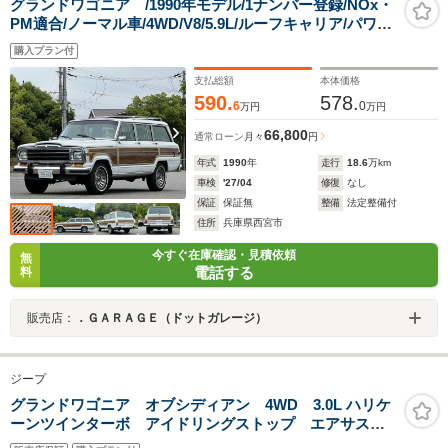
グランドワゴニア /1990年モデル/1ナンバー登録/NOx・
PM適合/ノーマル車/4WD/V8/5.9L/ルーフキャリア/パワー
ステアリング/パワーウィンドウ/キーレス/クーラ
購入プラン付
ー/Bluetooth/ETC
支払総額
本体価格
590.
578.
6
0
万円
万円
66,800
通常ローン
月々
円
年式
1990
年
走行
18.6
万km
車検
'27/04
修復
なし
保証
保証無
整備
法定整備付
住所
兵庫県西宮市
今すぐ在庫確認・見積依頼
無
電話する
料
販売店：
．ＧＡＲＡＧＥ（ドットガレージ）
ジープ
グランドワゴニア オブシディアン 4WD 3.0L ハリケ
ーンツインターボ アイドリングストップ エアサス
フロントマッサージシート ヘッドアップディスプレ