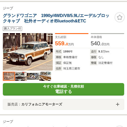
ジープ
グランドワゴニア 1990y/4WD/V8/5.9L/エーデルブロッ
クキャブ 社外オーディオ/Bluetooth&ETC
購入プラン付
支払総額
本体価格
559.
540.
8
0
万円
万円
年式
1990
年
走行
9.3
万km
車検
車検整備付
修復
なし
保証
保証無
整備
法定整備付
住所
埼玉県三郷市
今すぐ在庫確認・見積依頼
電話する
販売店：
カリフォルニアモーターズ
ジープ