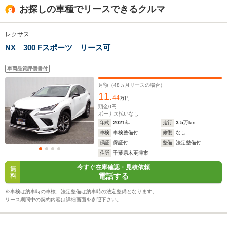
お探しの車種でリースできるクルマ
レクサス
全幅
全幅
全幅
サイズ
1.92m
1.84m
1.83m
NX 300 Fスポーツ リース可
全長
全長
(全長x全幅x全高)
4.89m
4.5m
4.
車両品質評価書付
月額（
48
ヵ月リースの場合）
11.
44
ホイールベース
ホイールベース
ホイー
万円
-m
-m
頭金
0
円
ボーナス払いなし
年式
2021
年
走行
3.5
万km
11.2～20.3km/L
16.4～26.3km/L
10.7～28.
車検
車検整備付
修復
なし
└市街地:7.9～
└市街地:12.8～
└市街地:7
保証
保証付
整備
法定整備付
16.6km/L
25.1km/L
28.4km/L
住所
千葉県木更津市
WLTCモード
└郊外:11.2～
└郊外:16.4～
└郊外:11.
燃費
今すぐ在庫確認・見積依頼
22.7km/L
28.7km/L
30.1km/L
無
電話する
料
└高速道路:13.5～
└高速道路:18.7～
└高速道路:
20.8km/L
25.4km/L
26.6km/L
※車検は納車時の車検、法定整備は納車時の法定整備となります。
リース期間中の契約内容は詳細画面を参照下さい。
排気量
2393～2487cc
1986cc
1490～16