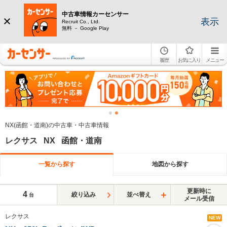
中古車情報カーセンサー
表示
Recruit Co., Ltd.
無料 － Google Play
履歴
お気に入り
メニュー
NX(函館・道南)の中古車・中古車情報
レクサス NX 函館・道南
一覧から探す
地図から探す
更新時に
4
絞り込み
並べ替え
台
メール受信
レクサス
NEW