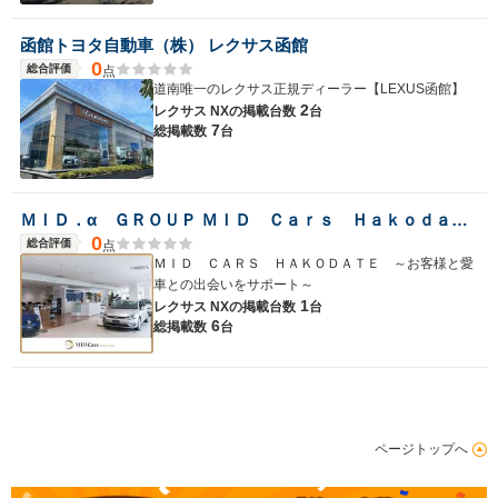
函館トヨタ自動車（株） レクサス函館
0
総合評価
点
道南唯一のレクサス正規ディーラー【LEXUS函館】
2
レクサス NXの
掲載台数
台
7
総掲載数
台
ＭＩＤ．α ＧＲＯＵＰ ＭＩＤ Ｃａｒｓ Ｈａｋｏｄａｔｅ／株式会社ＭＩＤ ＡＬＦＡ
0
総合評価
点
ＭＩＤ ＣＡＲＳ ＨＡＫＯＤＡＴＥ ～お客様と愛
車との出会いをサポート～
1
レクサス NXの
掲載台数
台
6
総掲載数
台
ページトップへ