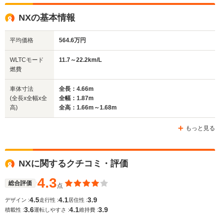
駆動方式
4WD、FF
FF、4WD
FF、4WD
NXの基本情報
平均価格
564.6万円
WLTCモード
11.7～22.2km/L
燃費
車体寸法
全長：4.66m
(全長x全幅x全
全幅：1.87m
高)
全高：1.66m～1.68m
もっと見る
NXに関するクチコミ・評価
4.3
総合評価
点
4.5
4.1
3.9
デザイン :
走行性 :
居住性 :
3.6
4.1
3.9
積載性 :
運転しやすさ :
維持費 :