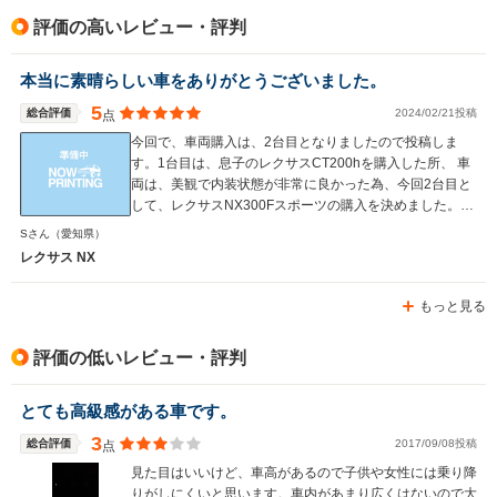
評価の高いレビュー・評判
本当に素晴らしい車をありがとうございました。
5
総合評価
2024/02/21投稿
点
今回で、車両購入は、2台目となりましたので投稿しま
す。1台目は、息子のレクサスCT200hを購入した所、 車
両は、美観で内装状態が非常に良かった為、今回2台目と
して、レクサスNX300Fスポーツの購入を決めました。こ
の車も内外装が美観で高品質しかもフル装備で、 ワンオ
Sさん
（愛知県）
ーナー車と言う点が決め手となりました。 また、お店の
レクサス NX
雰囲気やスタッフさんの対応も良かったです。
もっと見る
評価の低いレビュー・評判
とても高級感がある車です。
3
総合評価
2017/09/08投稿
点
見た目はいいけど、車高があるので子供や女性には乗り降
りがしにくいと思います。車内があまり広くはないので大