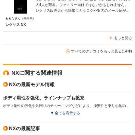
人4人が限界。ファミリー向けではないかもしれません。
レクサス販売店から頻繁にカタログや案内のメール便が届
きます。サポートが手厚い点はとてもいいです。販売担当
ももたさん
（兵庫県）
の方も車を売って終わりではなく、その後も点検やイベン
レクサス NX
トで担当してくれます。
もっと見る
すべてのクチコミをもっと見る(14件)
NXに関する関連情報
NXの最新モデル情報
ボディ剛性を強化。ラインナップも拡充
ボディ剛性の強化や足回りのチューニングなどにより、操安性と乗り心地の向上が果たされた。また、この変更を機に、アウトドアライフスタイルのイメージが表現されたエクステリアと上質なインテリア、カラーコーディネートが施された「OVERTRAIL」が追加設定されている。充電用のUSB Type-Cが全車に2個追加されるなど、利便性の向上も目指された。（2024.2）
全てを表示する
NXの最新記事