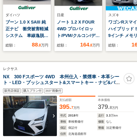
ダイハツ
日産
スズキ
ブーン 1.0 X SAIII 純
ノート 1.2 X FOUR
ワゴンRスマイル
正ナビ 衝突被害軽減
4WD プロパイロッ
ハイブリッド S
システム 車線逸脱警
ト/PVM/クルコン/デジ
9インチ メモ
報 前後コーナーセン
タルインナーミラ
ビ/セーフティ
88
164
1
総額：
.8
万円
総額：
.8
万円
総額：
サー 前周囲カメラ
ー/LEDヘッドライト/
ト(スズキ)/電
LEDヘッドライト オ
オートマチックハイビ
ドドア/シート
ートライト プッシュ
ーム/純正ディスプレ
ー 運転席/全
レクサス
スタート フォグラン
イオーディ
ター用カメラ/
プ パワーステアリン
オ/Bluetooth/シート
脱防止支援シス
NX 300 Fスポーツ 4WD 本州仕入・禁煙車・本革シー
ト・LED・プッシュスタート&スマートキー・ナビ&バッ
グ ベンチシート フ
ヒーター/ステアリン
ヘッドランプ
クカメラ・レクサスセーフティシステム・サンルーフ・
ルフラットシート
グヒーター/純正AW
LED/USBジ
販売店保証
購入プラン付
360°画像付
パワーシート・パワーバックドア・ドライブレコーダ
ー・シートヒーター
支払総額
本体価格
395.
379.
7
8
万円
万円
年式
2018
年
走行
3.3
万km
車検
車検整備付
修復
なし
保証
保証付
整備
法定整備付
住所
北海道函館市