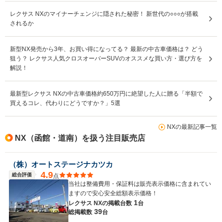
レクサス NXのマイナーチェンジに隠された秘密！ 新世代の○○○が搭載
されるか
新型NX発売から3年、お買い得になってる？ 最新の中古車価格は？ どう
狙う？ レクサス人気クロスオーバーSUVのオススメな買い方・選び方を
解説！
最新型レクサス NXの中古車価格約650万円に絶望した人に贈る「半額で
買えるコレ、代わりにどうですか？」5選
NXの最新記事一覧
NX（函館・道南）を扱う注目販売店
（株）オートステージナカツカ
4.9
総合評価
点
当社は整備費用・保証料は販売表示価格に含まれてい
ますので安心安全総額表示価格！
1
レクサス NXの
掲載台数
台
39
総掲載数
台