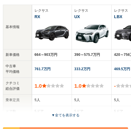
レクサス
レクサス
レクサス
RX
UX
LBX
基本情報
新車価格
664～903万円
390～575.7万円
420～75
中古車
761.7万円
333.2万円
469.5万円
平均価格
クチコミ
1.0
1.0
-
総合評価
乗車定員
5人
5人
5人
ドア数
5ドア
5ドア
5ドア
▼
全てを表示する
全高
全高
全高
1.7m～1.71m
1.54m
1.54m