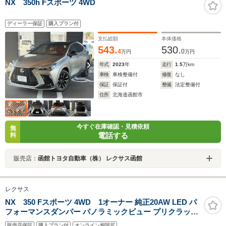
NX 350h Fスポーツ 4WD
ディーラー保証
購入プラン付
支払総額
本体価格
543.
530.
4
0
万円
万円
年式
2023
年
走行
1.5
万km
車検
車検整備付
修復
なし
保証
保証付
整備
法定整備付
住所
北海道函館市
今すぐ在庫確認・見積依頼
無
電話する
料
販売店：
函館トヨタ自動車（株） レクサス函館
レクサス
NX 350 Fスポーツ 4WD 1オーナー 純正20AW LED パ
フォーマンスダンパー パノラミックビュー プリクラッシ
ュ レーダークルーズ レーンチェンジアシスト ダウンヒル
販売店保証
購入プラン付
オンライン相談可