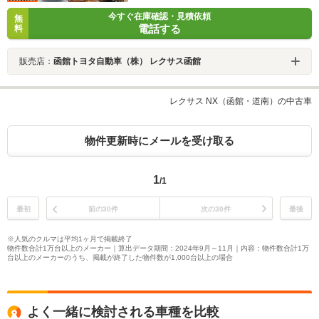
今すぐ在庫確認・見積依頼
無
電話する
料
販売店：
函館トヨタ自動車（株） レクサス函館
レクサス NX（函館・道南）の中古車
物件更新時にメールを受け取る
1
/1
最初
前の30件
次の30件
最後
※人気のクルマは平均1ヶ月で掲載終了
物件数合計1万台以上のメーカー｜算出データ期間：2024年9月～11月｜内容：物件数合計1万
台以上のメーカーのうち、掲載が終了した物件数が1,000台以上の場合
よく一緒に検討される車種を比較