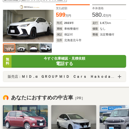
アシスト HUD 本革スポーツシート パワーシート
支払総額
本体価格
599
580.
0
万円
万円
年式
2023
年
走行
1.0
万km
車検
車検整備付
修復
なし
保証
保証付
整備
法定整備付
住所
北海道北斗市
今すぐ在庫確認・見積依頼
無
電話する
料
販売店：
ＭＩＤ．α ＧＲＯＵＰ ＭＩＤ Ｃａｒｓ Ｈａｋｏｄａｔｅ／株式会社ＭＩＤ ＡＬＦＡ
あなたにおすすめの中古車
［PR］