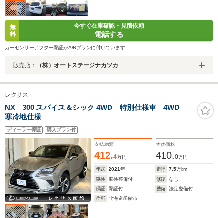
今すぐ在庫確認・見積依頼
無
電話する
料
カーセンサーアフター保証がA/Bプランに付いています
販売店：
（株）オートステージナカツカ
レクサス
NX 300 スパイス＆シック 4WD 特別仕様車 4WD
寒冷地仕様
ディーラー保証
購入プラン付
支払総額
本体価格
412.
410.
4
0
万円
万円
年式
2021
年
走行
7.5
万km
車検
車検整備付
修復
なし
保証
保証付
整備
法定整備付
住所
北海道函館市