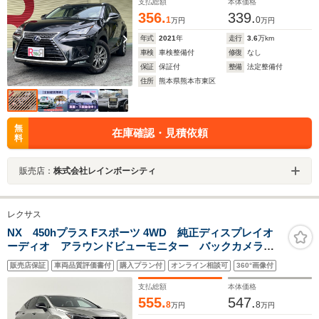
レコ
支払総額
本体価格
356.
339.
1
0
万円
万円
年式
2021
年
走行
3.6
万km
車検
車検整備付
修復
なし
保証
保証付
整備
法定整備付
住所
熊本県熊本市東区
無
在庫確認・見積依頼
料
販売店：
株式会社レインボーシティ
レクサス
NX 450hプラス Fスポーツ 4WD 純正ディスプレイオ
ーディオ アラウンドビューモニター バックカメラ
ETC2.0 サンルーフ 黒革シート パワーシート(運転席
販売店保証
車両品質評価書付
購入プラン付
オンライン相談可
360°画像付
+助手席) シートベンチレーション レクサスセーフテ
ィーシステム
支払総額
本体価格
555.
547.
8
8
万円
万円