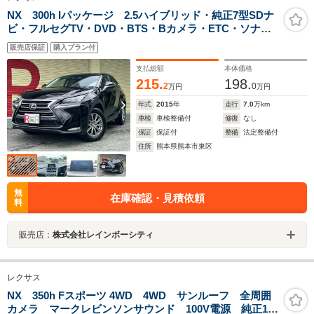
NX 300h Iパッケージ 2.5ハイブリッド・純正7型SDナ
ビ・フルセグTV・DVD・BTS・Bカメラ・ETC・ソナ
ー・レザーシート・パワーシート・パワーバックドア・
販売店保証
購入プラン付
ステアリングH・3眼LED・LEDフォグ・純正17AW・カ
ードキー
支払総額
本体価格
215.
198.
2
0
万円
万円
年式
2015
年
走行
7.0
万km
車検
車検整備付
修復
なし
保証
保証付
整備
法定整備付
住所
熊本県熊本市東区
無
在庫確認・見積依頼
料
販売店：
株式会社レインボーシティ
レクサス
NX 350h Fスポーツ 4WD 4WD サンルーフ 全周囲
カメラ マークレビンソンサウンド 100V電源 純正14