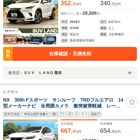
352.
340.
9
5
万円
万円
29,200
通常ローン
月々
円
年式
2018
年
走行
4.6
万km
車検
'27/05
修復
なし
保証
保証付
整備
法定整備付
住所
熊本県熊本市南区
無
在庫確認・見積依頼
料
販売店：
ＳＵＶ ＬＡＮＤ 熊本
レクサス
NX 350h Fスポーツ サンルーフ TRDフルエアロ 14
型メーカーナビ 全周囲カメラ 衝突被害軽減 レーダ
ークルーズ 禁煙車 電動リアゲート ワイヤレス充
販売店保証
車両品質評価書付
購入プラン付
オンライン相談可
電 革シート デジタルインナーミラー 前席シートエ
アコン ドラレコ
支払総額
本体価格
667.
654.
9
9
万円
万円