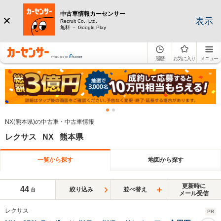
中古車情報カーセンサー
表示
Recruit Co., Ltd.
無料 － Google Play
履歴
お気に入り
メニュー
NX(熊本県)の中古車・中古車情報
レクサス NX 熊本県
一覧から探す
地図から探す
更新時に
44
絞り込み
並べ替え
台
メール受信
レクサス
PR