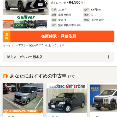
64,500
通常ローン
月々
円
年式
2023
年
走行
2.9
万km
車検
車検整備付
修復
なし
保証
保証付
整備
法定整備付
住所
熊本県熊本市中央区
無
在庫確認・見積依頼
料
カーセンサーアフター保証がBプランに付いています
販売店：
ガリバー 熊本店
あなたにおすすめの中古車
［PR］