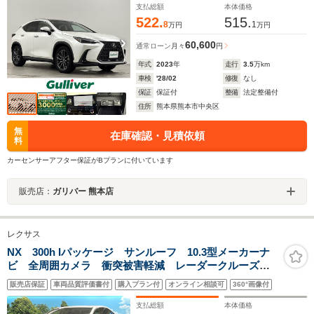
ヒーター スペアキー
支払総額
本体価格
522.
515.
8
1
万円
万円
60,600
通常ローン
月々
円
年式
2023
年
走行
3.5
万km
車検
'28/02
修復
なし
保証
保証付
整備
法定整備付
住所
熊本県熊本市中央区
無
在庫確認・見積依頼
料
カーセンサーアフター保証がBプランに付いています
販売店：
ガリバー 熊本店
レクサス
NX 300h Iパッケージ サンルーフ 10.3型メーカーナ
ビ 全周囲カメラ 衝突被害軽減 レーダークルーズ
禁煙車 電動リアゲート 合皮シート ドラレコ コー
販売店保証
車両品質評価書付
購入プラン付
オンライン相談可
360°画像付
ナーセンサー 3眼LEDヘッド ETC2.0 純正18インチ
アルミ
支払総額
本体価格