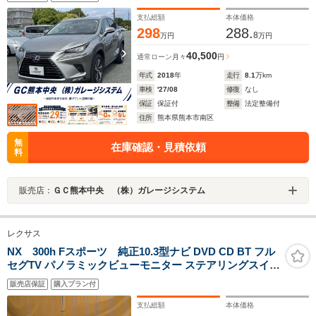
5本ツインスポークアルミホイル/AC100V/100Wアクセサ
リーコンセント
支払総額
本体価格
298
288.
8
万円
万円
40,500
通常ローン
月々
円
年式
2018
年
走行
8.1
万km
車検
'27/08
修復
なし
保証
保証付
整備
法定整備付
住所
熊本県熊本市南区
無
在庫確認・見積依頼
料
販売店：
ＧＣ熊本中央 （株）ガレージシステム
レクサス
NX 300h Fスポーツ 純正10.3型ナビ DVD CD BT フル
セグTV パノラミックビューモニター ステアリングスイッ
チ レッドレザーシート(エアー ヒーター) パワーシート 3
販売店保証
購入プラン付
眼LEDヘッドライト LED フォグランプ PCS LDA PKSA
BSM ASC HUD
支払総額
本体価格