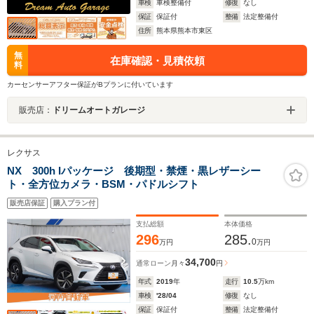
車検
車検整備付
修復
なし
保証
保証付
整備
法定整備付
住所
熊本県熊本市東区
無
在庫確認・見積依頼
料
カーセンサーアフター保証がBプランに付いています
販売店：
ドリームオートガレージ
レクサス
NX 300h Iパッケージ 後期型・禁煙・黒レザーシー
ト・全方位カメラ・BSM・パドルシフト
販売店保証
購入プラン付
支払総額
本体価格
296
285.
0
万円
万円
34,700
通常ローン
月々
円
年式
2019
年
走行
10.5
万km
車検
'28/04
修復
なし
保証
保証付
整備
法定整備付