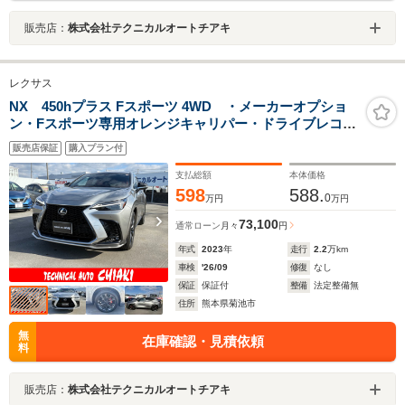
販売店：
株式会社テクニカルオートチアキ
レクサス
NX 450hプラス Fスポーツ 4WD ・メーカーオプショ
ン・Fスポーツ専用オレンジキャリパー・ドライブレコー
ダー前後・デジタルインナーミラー・ムーンルーフ・パ
販売店保証
購入プラン付
ノラミックビューモニター+パーキングサポートブレーキ
支払総額
本体価格
598
588.
0
万円
万円
73,100
通常ローン
月々
円
年式
2023
年
走行
2.2
万km
車検
'26/09
修復
なし
保証
保証付
整備
法定整備無
住所
熊本県菊池市
無
在庫確認・見積依頼
料
販売店：
株式会社テクニカルオートチアキ