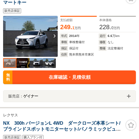
マートキー
販売店保証
支払総額
本体価格
249.
228.
1
0
万円
万円
年式
2014
年
走行
6.6
万km
車検
車検整備付
修復
なし
保証
保証付
整備
法定整備付
住所
熊本県熊本市東区
無
在庫確認・見積依頼
料
販売店：
ゲイナー
レクサス
NX 300h バージョンL 4WD ダークローズ本革シート/
ブラインドスポットモニターセット/パノラミックビュー
モニターセット/ハンズフリーパワーバックドア/18インチ
販売店保証
購入プラン付