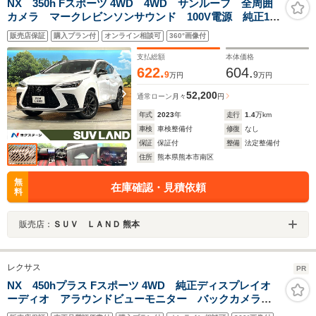
NX 350h Fスポーツ 4WD 4WD サンルーフ 全周囲
カメラ マークレビンソンサウンド 100V電源 純正14
型ナビ 衝突被害軽減システム レーダークルーズ 禁
販売店保証
購入プラン付
オンライン相談可
360°画像付
煙車 電動リアゲート レザーシート 前席シートエア
コン ドラレコ
支払総額
本体価格
622.
604.
9
9
万円
万円
52,200
通常ローン
月々
円
年式
2023
年
走行
1.4
万km
車検
車検整備付
修復
なし
保証
保証付
整備
法定整備付
住所
熊本県熊本市南区
無
在庫確認・見積依頼
料
販売店：
ＳＵＶ ＬＡＮＤ 熊本
レクサス
PR
NX 450hプラス Fスポーツ 4WD 純正ディスプレイオ
ーディオ アラウンドビューモニター バックカメラ
ETC2.0 サンルーフ 黒革シート パワーシート(運転席