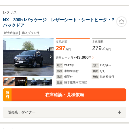
レクサス
NX 300h Iパッケージ レザーシート・シートヒータ・P
バックドア
販売店保証
購入プラン付
支払総額
本体価格
297
279.
0
万円
万円
43,000
通常ローン
月々
円
年式
2017
年
走行
7.0
万km
車検
車検整備付
修復
なし
保証
保証付
整備
法定整備付
住所
熊本県熊本市東区
無
在庫確認・見積依頼
料
販売店：
ゲイナー