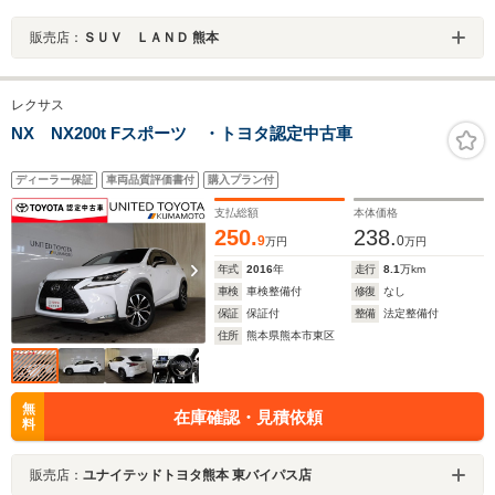
販売店：
ＳＵＶ ＬＡＮＤ 熊本
レクサス
NX NX200t Fスポーツ ・トヨタ認定中古車
ディーラー保証
車両品質評価書付
購入プラン付
支払総額
本体価格
250.
238.
9
0
万円
万円
年式
2016
年
走行
8.1
万km
車検
車検整備付
修復
なし
保証
保証付
整備
法定整備付
住所
熊本県熊本市東区
無
在庫確認・見積依頼
料
販売店：
ユナイテッドトヨタ熊本 東バイパス店