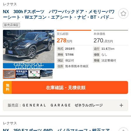
レクサス
NX 300h Fスポーツ パワーバックドア・メモリーパワ
ーシート・Wエアコン・エアシート・ナビ・BT・パドル
シフト・ステアリングヒーター
販売店保証
支払総額
本体価格
278
270.
0
万円
万円
年式
2018
年
走行
11.6
万km
車検
'27/06
修復
なし
保証
保証付
整備
法定整備付
住所
熊本県熊本市南区
無
在庫確認・見積依頼
料
販売店：
ＧＥＮＥＲＡＬ ＧＡＲＡＧＥ ゼネラルガレージ
レクサス
NX 350 Fスポーツ 4WD パノラマルーフ・純正エア