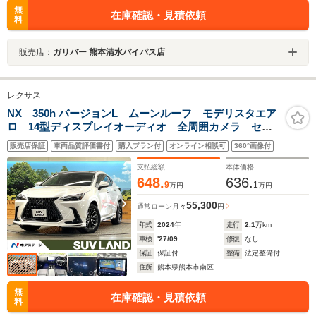
無
在庫確認・見積依頼
料
販売店：
ガリバー 熊本清水バイパス店
レクサス
NX 350h バージョンL ムーンルーフ モデリスタエア
ロ 14型ディスプレイオーディオ 全周囲カメラ セー
フティシステムプラス レーダークルーズ アドバンス
販売店保証
車両品質評価書付
購入プラン付
オンライン相談可
360°画像付
トパーク ブラインドスポットモニター 三眼LEDヘッ
ド 黒革シート
支払総額
本体価格
648.
636.
9
1
万円
万円
55,300
通常ローン
月々
円
年式
2024
年
走行
2.1
万km
車検
'27/09
修復
なし
保証
保証付
整備
法定整備付
住所
熊本県熊本市南区
無
在庫確認・見積依頼
料