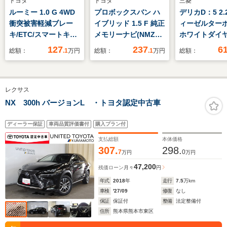
トヨタ
トヨタ
三菱
ルーミー 1.0 G 4WD
プロボックスバン ハ
デリカD：5 2.2
衝突被害軽減ブレー
イブリッド 1.5 F 純正
ィーゼルターボ
キ/ETC/スマートキー/
メモリーナビ(NMZK-
ホワイトダイ
リモコンスターター/
W75DE) フルセグ
ブラックマイカ
127
237
6
総額：
.1
万円
総額：
.1
万円
総額：
バックモニター/ナビ/
TV CD/DVD再生
乗り 新品リ
フルセグTV/両側電動
Bluetooth接続 USB
UP エンジン
スライドドア
接続 バックモニタ
エンブレム 
レクサス
ー レーダークルーズ
イトカバー BI
コントロール 純正ド
ビ フリップ
NX 300h バージョンL ・トヨタ認定中古車
ライブレコーダー(前
グラントレッ
後) フォグランプ
マッドヴァン
ディーラー保証
車両品質評価書付
購入プラン付
ETC
16AW マッ
支払総額
本体価格
プ
307.
298.
7
0
万円
万円
47,200
残価ローン
月々
円
年式
2018
年
走行
7.5
万km
車検
'27/09
修復
なし
保証
保証付
整備
法定整備付
住所
熊本県熊本市東区