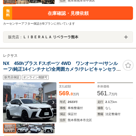
住所
熊本県熊本市中央区
無
在庫確認・見積依頼
料
カーセンサーアフター保証がBプランに付いています
販売店：
ＬＩＢＥＲＡＬＡ リベラーラ熊本
レクサス
NX 450hプラス Fスポーツ 4WD ワンオーナー/サンル
ーフ/純正14インチナビ/全周囲カメラ/テレビキャンセラ
ー/デジタルインナーミラー/オレンジキャリパー/革シー
販売店保証
オンライン相談可
ト/ワイヤレス充電/レーダークルコン/レーンキープアシス
ト/ETC
支払総額
本体価格
569.
561.
9
7
万円
万円
年式
2023
年
走行
2.1
万km
車検
車検整備付
修復
なし
保証
保証付
整備
法定整備付
住所
熊本県熊本市北区