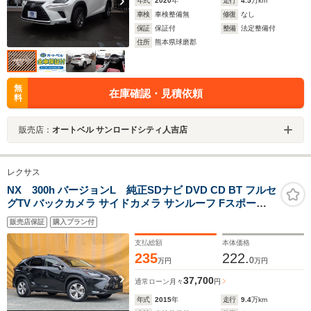
年式
2020
年
走行
4.5
万km
車検
車検整備無
修復
なし
保証
保証付
整備
法定整備付
住所
熊本県球磨郡
無
在庫確認・見積依頼
料
販売店：
オートベル サンロードシティ人吉店
レクサス
NX 300h バージョンL 純正SDナビ DVD CD BT フルセ
グTV バックカメラ サイドカメラ サンルーフ Fスポーツ
タイプグリル パワーバックドア ブラックレザーシート(エ
販売店保証
購入プラン付
アー ヒーター) パワーシート 3眼LEDヘッドライト LED
フォグランプ
支払総額
本体価格
235
222.
0
万円
万円
37,700
通常ローン
月々
円
年式
2015
年
走行
9.4
万km