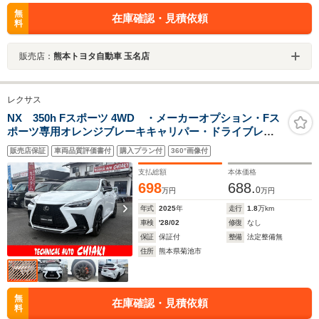
無
在庫確認・見積依頼
料
販売店：
熊本トヨタ自動車 玉名店
レクサス
NX 350h Fスポーツ 4WD ・メーカーオプション・Fス
ポーツ専用オレンジブレーキキャリパー・ドライブレコ
ーダー・デジタルインナーミラー・ルーフレール+パノラ
販売店保証
車両品質評価書付
購入プラン付
360°画像付
マルーフ・三眼LEDヘッドライト・ETC2.0・アップルカ
ープレイ
支払総額
本体価格
698
688.
0
万円
万円
年式
2025
年
走行
1.8
万km
車検
'28/02
修復
なし
保証
保証付
整備
法定整備無
住所
熊本県菊池市
無
在庫確認・見積依頼
料