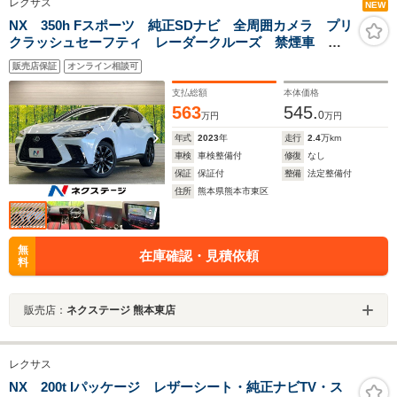
レクサス
NEW
NX 350h Fスポーツ 純正SDナビ 全周囲カメラ プリ
クラッシュセーフティ レーダークルーズ 禁煙車 本
革シート シートヒーター シートエアコン パワーシ
販売店保証
オンライン相談可
ート コーナーセンサー レーンキープ LEDヘッド
ETC
支払総額
本体価格
563
545.
0
万円
万円
年式
2023
年
走行
2.4
万km
車検
車検整備付
修復
なし
保証
保証付
整備
法定整備付
住所
熊本県熊本市東区
無
在庫確認・見積依頼
料
販売店：
ネクステージ 熊本東店
レクサス
NX 200t Iパッケージ レザーシート・純正ナビTV・ス