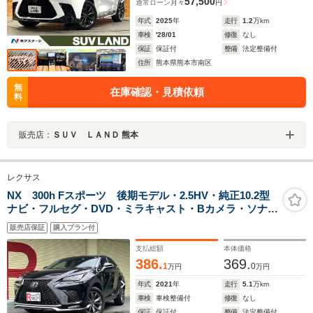
57,500
通常ローン
月々
円
年式
2025
年
走行
1.2
万km
車検
'28/01
修復
なし
保証
保証付
整備
法定整備付
住所
熊本県熊本市南区
無
在庫確認・見積依頼
料
販売店：
ＳＵＶ ＬＡＮＤ 熊本
レクサス
NX 300h Fスポーツ 後期モデル・2.5HV・純正10.2型
ナビ・フルセグ・DVD・ミラキャスト・Bカメラ・ソナ
ー・スマートキー・赤本革エアーシート・シートH・パワ
販売店保証
購入プラン付
ーBK・3眼LED・LEDフォグ・Fスポ18AW・衝突軽減
支払総額
本体価格
386.
369.
1
0
万円
万円
年式
2021
年
走行
5.1
万km
車検
車検整備付
修復
なし
保証
保証付
整備
法定整備付