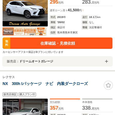
295
283.
0
万円
万円
41,500
通常ローン
月々
円
年式
2019
年
走行
10.1
万km
車検
'28/02
修復
なし
保証
保証付
整備
法定整備付
住所
熊本県熊本市東区
無
在庫確認・見積依頼
料
カーセンサーアフター保証がBプランに付いています
販売店：
ドリームオートガレージ
レクサス
NX 300h Iパッケージ ナビ 内装ダークローズ
販売店保証
購入プラン付
支払総額
本体価格
357
338.
8
万円
万円