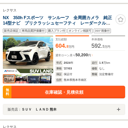
レクサス
NX 350h Fスポーツ サンルーフ 全周囲カメラ 純正
14型ナビ プリクラッシュセーフティ レーダークルー
ズ 禁煙車 電動リアゲート レザーシート 前席シー
販売店保証
車両品質評価書付
購入プラン付
オンライン相談可
360°画像付
トエアコン コーナーセンサー LEDヘッド ETC
支払総額
本体価格
604.
592.
9
5
万円
万円
50,200
通常ローン
月々
円
年式
2024
年
走行
1.9
万km
車検
'27/03
修復
なし
保証
保証付
整備
法定整備付
住所
熊本県熊本市南区
無
在庫確認・見積依頼
料
販売店：
ＳＵＶ ＬＡＮＤ 熊本
レクサス