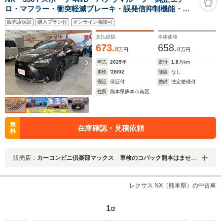
ロ・マフラー・衝突軽減ブレーキ・誤発信抑制機能・ブ
ライインドスポットモニター
販売店保証
購入プラン付
オンライン相談可
支払総額
本体価格
673.
658.
8
8
万円
万円
年式
2025
年
走行
1.8
万km
車検
'28/02
修復
なし
保証
保証付
整備
法定整備付
住所
熊本県熊本市南区
無
在庫確認・見積依頼
料
販売店：
カーコンビニ倶楽部マックス 車検のコバック熊本はません店 株式会社ユナイト
レクサス NX（熊本県）の中古車
1
/2