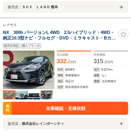
販売店：
ＳＵＶ ＬＡＮＤ 熊本
レクサス
NX 300h バージョンL 4WD 2.5ハイブリッド・4WD・
純正10.3型ナビ・フルセグ・DVD・ミラキャスト・Bカメ
ラ・ソナー・ETC・カードキー・Rクルコン・ステアリン
販売店保証
購入プラン付
グヒーター・本革シート・シートH・パワーバック・3眼
LED・衝突軽減
支払総額
本体価格
332.
315.
2
0
万円
万円
年式
2019
年
走行
5.2
万km
車検
車検整備付
修復
なし
保証
保証付
整備
法定整備付
住所
熊本県熊本市東区
無
在庫確認・見積依頼
料
販売店：
株式会社レインボーシティ