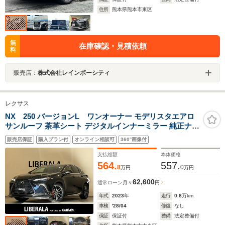
住所
熊本県熊本市東区
無
在庫確認・見積依頼
料
販売店：
株式会社レインボーシティ
レクサス
NX 250 バージョンL ワンオーナー モデリスタエアロ
サンルーフ 茶革シート デジタルインナーミラー 純正ナビ
360度カメラ プリクラッシュ レーンデパーチャーアラー
販売店保証
購入プラン付
オンライン相談可
360°画像付
ト レーンチェンジ ブラインドスポット オレンジキャリパ
ー
支払総額
本体価格
564.
557.
8
0
万円
万円
62,600
通常ローン
月々
円
年式
2023
年
走行
0.8
万km
車検
'28/04
修復
なし
保証
保証付
整備
法定整備付