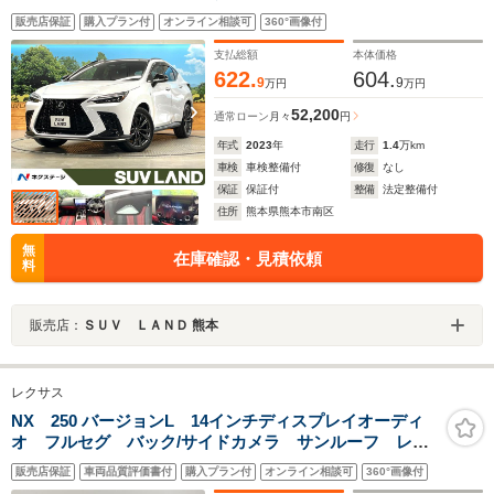
型ナビ 衝突被害軽減システム レーダークルーズ 禁
販売店保証
購入プラン付
オンライン相談可
360°画像付
煙車 電動リアゲート レザーシート 前席シートエア
コン ドラレコ
支払総額
本体価格
622.
604.
9
9
万円
万円
52,200
通常ローン
月々
円
年式
2023
年
走行
1.4
万km
車検
車検整備付
修復
なし
保証
保証付
整備
法定整備付
住所
熊本県熊本市南区
無
在庫確認・見積依頼
料
販売店：
ＳＵＶ ＬＡＮＤ 熊本
レクサス
NX 250 バージョンL 14インチディスプレイオーディ
オ フルセグ バック/サイドカメラ サンルーフ レク
サスセーフティシステム レザーシート パワーシー
販売店保証
車両品質評価書付
購入プラン付
オンライン相談可
360°画像付
ト シートヒーター ベンチレーション ステアリング