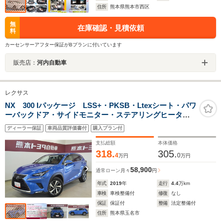
住所
熊本県熊本市西区
無
在庫確認・見積依頼
料
カーセンサーアフター保証がBプランに付いています
販売店：
河内自動車
レクサス
NX 300 Iパッケージ LSS+・PKSB・Ltexシート・パワ
ーバックドア・サイドモニター・ステアリングヒータ
ー・18AW・前席シートヒーター/パワーシート・LEDフ
ディーラー保証
車両品質評価書付
購入プラン付
ロントフォグランプ・カードキー・ワンオーナー車・ロ
ングラン保証付
支払総額
本体価格
318.
305.
4
0
万円
万円
58,900
通常ローン
月々
円
年式
2019
年
走行
4.4
万km
車検
車検整備付
修復
なし
保証
保証付
整備
法定整備付
住所
熊本県玉名市