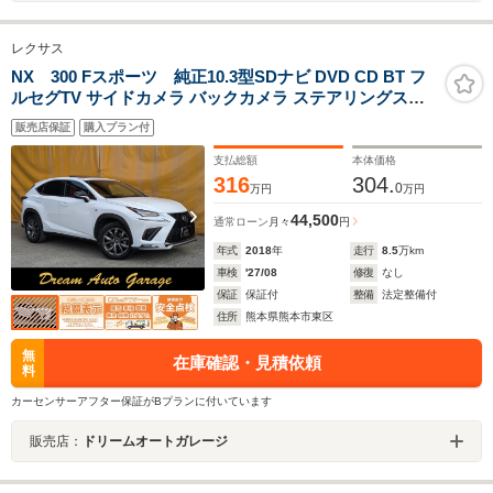
レクサス
NX 300 Fスポーツ 純正10.3型SDナビ DVD CD BT フ
ルセグTV サイドカメラ バックカメラ ステアリングスイ
ッチ サンルーフ パワーシート レッド/ブラックレザーシ
販売店保証
購入プラン付
ート(エアー・ヒーター) 3眼LEDヘッドライト LED フォ
グランプ
支払総額
本体価格
316
304.
0
万円
万円
44,500
通常ローン
月々
円
年式
2018
年
走行
8.5
万km
車検
'27/08
修復
なし
保証
保証付
整備
法定整備付
住所
熊本県熊本市東区
無
在庫確認・見積依頼
料
カーセンサーアフター保証がBプランに付いています
販売店：
ドリームオートガレージ