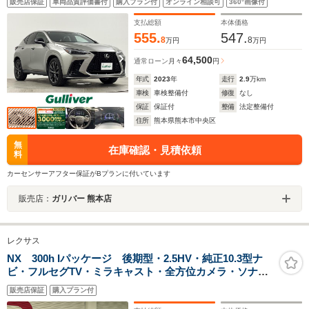
販売店保証
車両品質評価書付
購入プラン付
オンライン相談可
360°画像付
+助手席) シートベンチレーション レクサスセーフテ
ィーシステム
支払総額
本体価格
555.
547.
8
8
万円
万円
64,500
通常ローン
月々
円
年式
2023
年
走行
2.9
万km
車検
車検整備付
修復
なし
保証
保証付
整備
法定整備付
住所
熊本県熊本市中央区
無
在庫確認・見積依頼
料
カーセンサーアフター保証がBプランに付いています
販売店：
ガリバー 熊本店
レクサス
NX 300h Iパッケージ 後期型・2.5HV・純正10.3型ナ
ビ・フルセグTV・ミラキャスト・全方位カメラ・ソナ
ー・ETC・カードキー・黒レザーシート・シートH・パワ
販売店保証
購入プラン付
ーBK・3眼LED・17AW・ルーフレール・衝突軽減・ドラ