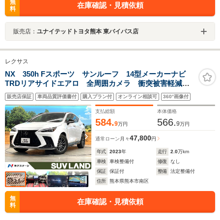
無
在庫確認・見積依頼
料
販売店：
ユナイテッドトヨタ熊本 東バイパス店
レクサス
NX 350h Fスポーツ サンルーフ 14型メーカーナビ
TRDリアサイドエアロ 全周囲カメラ 衝突被害軽減
レーダークルーズ 禁煙車 レザーシート 前席シート
販売店保証
車両品質評価書付
購入プラン付
オンライン相談可
360°画像付
エアコン ドラレコ 3眼LEDヘッド ルーフレール
ETC2.0
支払総額
本体価格
584.
566.
9
9
万円
万円
47,800
通常ローン
月々
円
年式
2023
年
走行
2.0
万km
車検
車検整備付
修復
なし
保証
保証付
整備
法定整備付
住所
熊本県熊本市南区
無
在庫確認・見積依頼
料