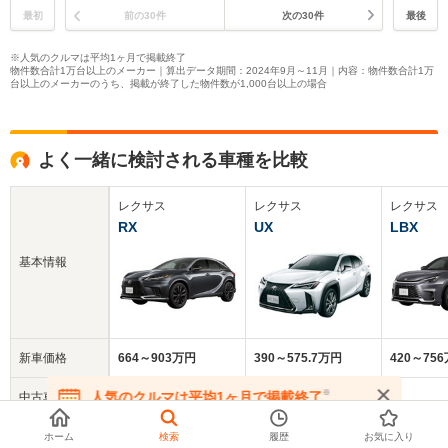
最初
前の30件
次の30件
最後
※人気のクルマは平均1ヶ月で掲載終了
物件数合計1万台以上のメーカー｜算出データ期間：2024年9月～11月｜内容：物件数合計1万
台以上のメーカーのうち、掲載が終了した物件数が1,000台以上の場合
よく一緒に検討される車種を比較
レクサス
レクサス
レクサス
RX
UX
LBX
基本情報
新車価格
664～903万円
390～575.7万円
420～75
※
人気のクルマは平均1ヶ月で掲載終了
中古車
761.7万円
333.2万円
469.5万円
在庫が無くなる前にお問い合わせください
平均価格
ホーム
検索
履歴
お気に入り