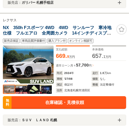
販売店：
ガリバー 札幌手稲店
レクサス
NX 350h Fスポーツ 4WD 4WD サンルーフ 寒冷地
仕様 フルエアロ 全周囲カメラ 14インチディスプレ
イオーディオ ブラインドスポットモニター 革シー
販売店保証
車両品質評価書付
購入プラン付
オンライン相談可
ト シートベンチレーション 3眼LEDヘッドライト 純
正20インチアルミ
支払総額
本体価格
669.
657.
9
1
万円
万円
57,700
通常ローン
月々
円
年式
2024
年
走行
1.0
万km
車検
'27/08
修復
なし
保証
保証付
整備
法定整備付
住所
北海道札幌市清田区
無
在庫確認・見積依頼
料
販売店：
ＳＵＶ ＬＡＮＤ 札幌