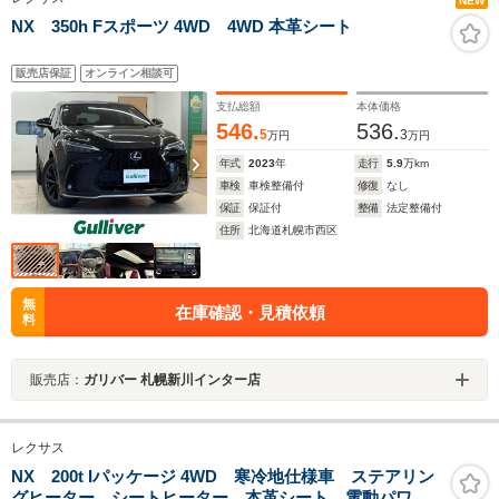
NEW
NX 350h Fスポーツ 4WD 4WD 本革シート
販売店保証
オンライン相談可
支払総額
本体価格
546.
536.
5
3
万円
万円
年式
2023
年
走行
5.9
万km
車検
車検整備付
修復
なし
保証
保証付
整備
法定整備付
住所
北海道札幌市西区
無
在庫確認・見積依頼
料
販売店：
ガリバー 札幌新川インター店
レクサス
NX 200t Iパッケージ 4WD 寒冷地仕様車 ステアリン
グヒーター シートヒーター 本革シート 電動パワー