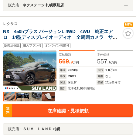
販売店：
ネクステージ 札幌厚別店
レクサス
NEW
NX 450hプラス バージョンL 4WD 4WD 純正エア
ロ 14型ディスプレイオーディオ 全周囲カメラ サン
ルーフ マークレビンソン 茶革シート デジタルイン
販売店保証
購入プラン付
オンライン相談可
ナーミラー パワーバックドア シートヒーター・シー
トベンチレーション ETC
支払総額
本体価格
569.
557.
9
6
万円
万円
年式
2023
年
走行
1.8
万km
車検
'26/11
修復
なし
保証
保証付
整備
法定整備付
住所
北海道札幌市清田区
無
在庫確認・見積依頼
料
販売店：
ＳＵＶ ＬＡＮＤ 札幌