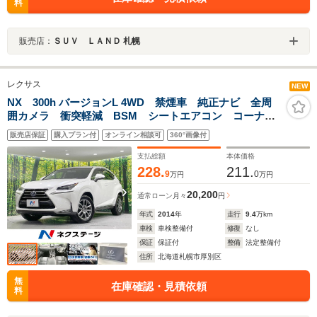
料
販売店：
ＳＵＶ ＬＡＮＤ 札幌
レクサス
NEW
NX 300h バージョンL 4WD 禁煙車 純正ナビ 全周
囲カメラ 衝突軽減 BSM シートエアコン コーナー
センサー ステアリングヒーター ETC パワーシー
販売店保証
購入プラン付
オンライン相談可
360°画像付
ト レーダークルーズ 純正18AW LEDヘッド
AC100V電源
支払総額
本体価格
228.
211.
9
0
万円
万円
20,200
通常ローン
月々
円
年式
2014
年
走行
9.4
万km
車検
車検整備付
修復
なし
保証
保証付
整備
法定整備付
住所
北海道札幌市厚別区
無
在庫確認・見積依頼
料