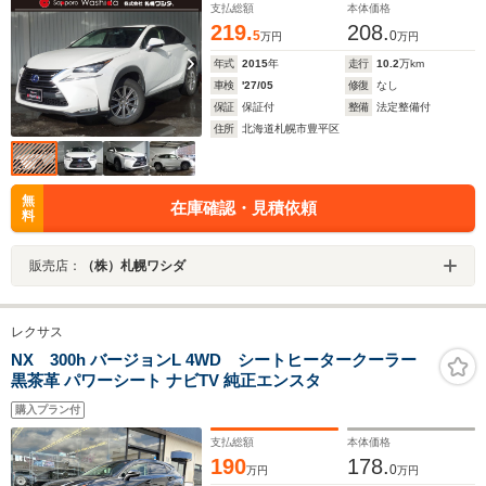
支払総額
本体価格
219.
208.
5
0
万円
万円
年式
2015
年
走行
10.2
万km
車検
'27/05
修復
なし
保証
保証付
整備
法定整備付
住所
北海道札幌市豊平区
無
在庫確認・見積依頼
料
販売店：
（株）札幌ワシダ
レクサス
NX 300h バージョンL 4WD シートヒータークーラー
黒茶革 パワーシート ナビTV 純正エンスタ
購入プラン付
支払総額
本体価格
190
178.
0
万円
万円