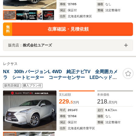
車検
'27/05
修復
なし
保証
保証付
整備
法定整備付
住所
北海道札幌市東区
無
在庫確認・見積依頼
料
販売店：
株式会社ユアーズ
レクサス
NX 300h バージョンL 4WD 純正ナビTV 全周囲カメ
ラ シートヒーター コーナーセンサー LEDヘッドラ
イト
販売店保証
購入プラン付
支払総額
本体価格
229.
218.
5
0
万円
万円
年式
2014
年
走行
9.6
万km
車検
'27/04
修復
なし
保証
保証付
整備
法定整備付
住所
北海道札幌市豊平区