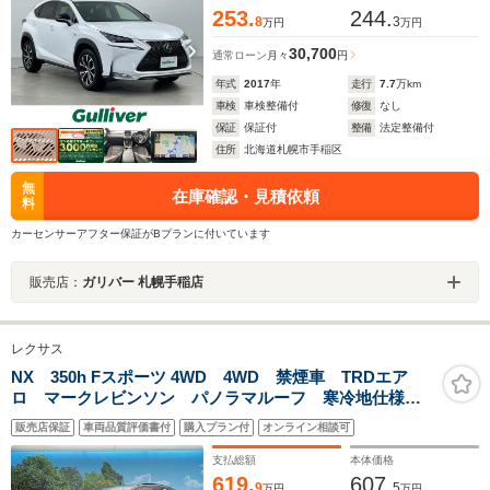
253.
244.
8
3
万円
万円
30,700
通常ローン
月々
円
年式
2017
年
走行
7.7
万km
車検
車検整備付
修復
なし
保証
保証付
整備
法定整備付
住所
北海道札幌市手稲区
無
在庫確認・見積依頼
料
カーセンサーアフター保証がBプランに付いています
販売店：
ガリバー 札幌手稲店
レクサス
NX 350h Fスポーツ 4WD 4WD 禁煙車 TRDエア
ロ マークレビンソン パノラマルーフ 寒冷地仕様 3
眼LEDヘッドライト 14型ディスプレイオーディオプラ
販売店保証
車両品質評価書付
購入プラン付
オンライン相談可
ス 全周囲カメラ パワーバックドア シートベンチレ
ーション ETC
支払総額
本体価格
619.
607.
9
5
万円
万円