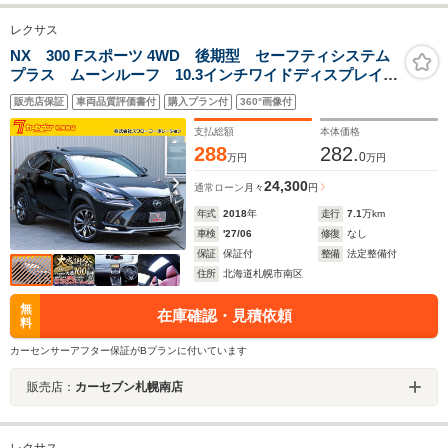
レクサス
NX 300 Fスポーツ 4WD 後期型 セーフティシステム
プラス ムーンルーフ 10.3インチワイドディスプレイ
ナビTV サイド/バックカメラ 角型三眼LEDヘッドラン
販売店保証
車両品質評価書付
購入プラン付
360°画像付
プ BSM シートヒーター/ベンチレーション ステアヒ
ーター
支払総額
本体価格
288
282.
0
万円
万円
24,300
通常ローン
月々
円
年式
2018
年
走行
7.1
万km
車検
'27/06
修復
なし
保証
保証付
整備
法定整備付
住所
北海道札幌市南区
無
在庫確認・見積依頼
料
カーセンサーアフター保証がBプランに付いています
販売店：
カーセブン札幌南店
レクサス