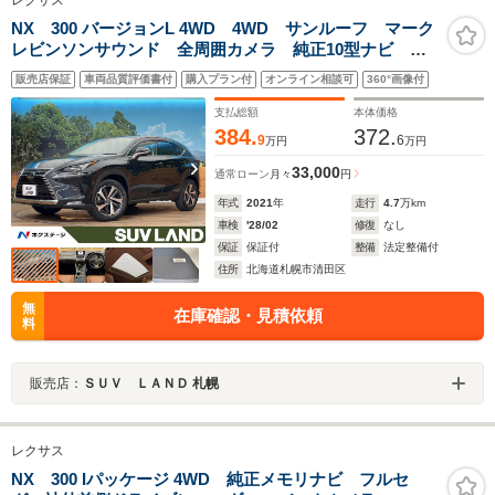
NX 300 バージョンL 4WD 4WD サンルーフ マーク
レビンソンサウンド 全周囲カメラ 純正10型ナビ ハ
ンズフリーパワーバックドア メモリー付きパワーシー
販売店保証
車両品質評価書付
購入プラン付
オンライン相談可
360°画像付
ト ブラインドスポットモニター シートヒーター
LEDヘッドライト
支払総額
本体価格
384.
372.
9
6
万円
万円
33,000
通常ローン
月々
円
年式
2021
年
走行
4.7
万km
車検
'28/02
修復
なし
保証
保証付
整備
法定整備付
住所
北海道札幌市清田区
無
在庫確認・見積依頼
料
販売店：
ＳＵＶ ＬＡＮＤ 札幌
レクサス
NX 300 Iパッケージ 4WD 純正メモリナビ フルセ