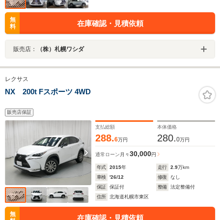
無
在庫確認・見積依頼
料
販売店：
（株）札幌ワシダ
レクサス
NX 200t Fスポーツ 4WD
販売店保証
支払総額
本体価格
288.
280.
6
0
万円
万円
30,000
通常ローン
月々
円
年式
2015
年
走行
2.9
万km
車検
'26/12
修復
なし
保証
保証付
整備
法定整備付
住所
北海道札幌市東区
無
在庫確認・見積依頼