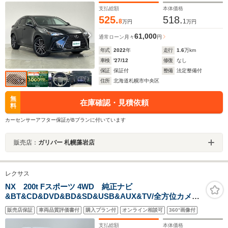
ス PCS
支払総額
本体価格
525.
518.
8
1
万円
万円
61,000
通常ローン
月々
円
年式
2022
年
走行
1.6
万km
車検
'27/12
修復
なし
保証
保証付
整備
法定整備付
住所
北海道札幌市中央区
無
在庫確認・見積依頼
料
カーセンサーアフター保証がBプランに付いています
販売店：
ガリバー 札幌藻岩店
レクサス
NX 200t Fスポーツ 4WD 純正ナビ
&BT&CD&DVD&BD&SD&USB&AUX&TV/全方位カメラ/
全方位カメラ/レーダークルコン/ブラインドスポットモニ
販売店保証
車両品質評価書付
購入プラン付
オンライン相談可
360°画像付
ター/前席シートヒーター/前席エアシート/社外ドライブレ
コーダー
支払総額
本体価格