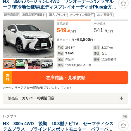
NX 350h バージョンL 4WD ワンオーナー/パノラマル
ーフ/寒冷地仕様/純正ディスプレイオーディオPlus/全方位
カメラ/純正ビルトインETC2.0/社外全方位ドラレコ/レク
販売店保証
車両品質評価書付
購入プラン付
オンライン相談可
360°画像付
サスセーフティセンス/前席パワーシート/全席シートヒー
タ
支払総額
本体価格
549.
541.
8
9
万円
万円
63,800
通常ローン
月々
円
年式
2023
年
走行
2.2
万km
車検
'28/05
修復
なし
保証
保証付
整備
法定整備付
住所
北海道札幌市清田区
無
在庫確認・見積依頼
料
カーセンサーアフター保証がBプランに付いています
販売店：
ガリバー 札幌清田店
レクサス
PR
NX 300h 4WD 後期 10.3型ナビTV セーフティシス
テムプラス ブラインドスポットモニター パワーバッ