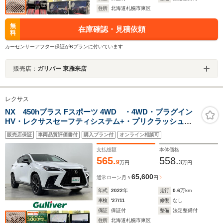
住所
北海道札幌市東区
無
在庫確認・見積依頼
料
カーセンサーアフター保証がBプランに付いています
販売店：
ガリバー 東雁来店
レクサス
NX 450hプラス Fスポーツ 4WD ・4WD・プラグイン
HV・レクサスセーフティシステム+・プリクラッシュセ
ーフティ・アクティブクルーズコントロール・ロードサ
販売店保証
車両品質評価書付
購入プラン付
オンライン相談可
インアシスト・クリアランスソナー・全周囲カメラ・ム
ーンルーフ
支払総額
本体価格
565.
558.
9
3
万円
万円
65,600
通常ローン
月々
円
年式
2022
年
走行
0.6
万km
車検
'27/11
修復
なし
保証
保証付
整備
法定整備付
住所
北海道札幌市東区