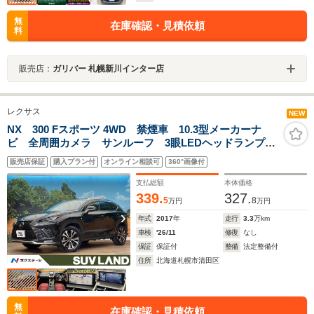
無
在庫確認・見積依頼
料
販売店：
ガリバー 札幌新川インター店
レクサス
NEW
NX 300 Fスポーツ 4WD 禁煙車 10.3型メーカーナ
ビ 全周囲カメラ サンルーフ 3眼LEDヘッドランプ
パワーバックドア ブラインドスポットモニター シー
販売店保証
購入プラン付
オンライン相談可
360°画像付
トヒーター シートベンチレーション ステアリングヒ
ーター
支払総額
本体価格
339.
327.
5
8
万円
万円
年式
2017
年
走行
3.3
万km
車検
'26/11
修復
なし
保証
保証付
整備
法定整備付
住所
北海道札幌市清田区
無
在庫確認・見積依頼