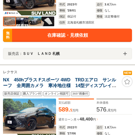
年式
2023
年
走行
3.6
万km
車検
'28/01
修復
なし
保証
保証付
整備
法定整備付
住所
北海道札幌市清田区
無
在庫確認・見積依頼
料
販売店：
ＳＵＶ ＬＡＮＤ 札幌
レクサス
NEW
NX 450hプラス Fスポーツ 4WD TRDエアロ サンル
ーフ 全周囲カメラ 寒冷地仕様 14型ディスプレイオ
ーディオ スポーツマフラー ブラインドスポットモニ
販売店保証
購入プラン付
オンライン相談可
360°画像付
ターデジタルインナーミラー 革シート
支払総額
本体価格
589.
576.
5
8
万円
万円
48,400
通常ローン
月々
円
年式
2022
年
走行
1.8
万km
車検
'27/06
修復
なし