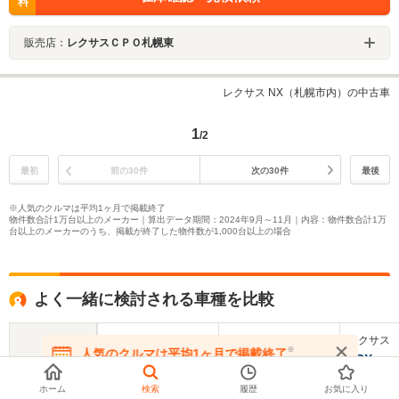
料
販売店：
レクサスＣＰＯ札幌東
レクサス NX（札幌市内）の中古車
1
/2
最初
前の30件
次の30件
最後
※人気のクルマは平均1ヶ月で掲載終了
物件数合計1万台以上のメーカー｜算出データ期間：2024年9月～11月｜内容：物件数合計1万
台以上のメーカーのうち、掲載が終了した物件数が1,000台以上の場合
よく一緒に検討される車種を比較
レクサス
レクサス
レクサス
※
人気のクルマは平均1ヶ月で掲載終了
RX
UX
LBX
在庫が無くなる前にお問い合わせください
ホーム
検索
履歴
お気に入り
基本情報