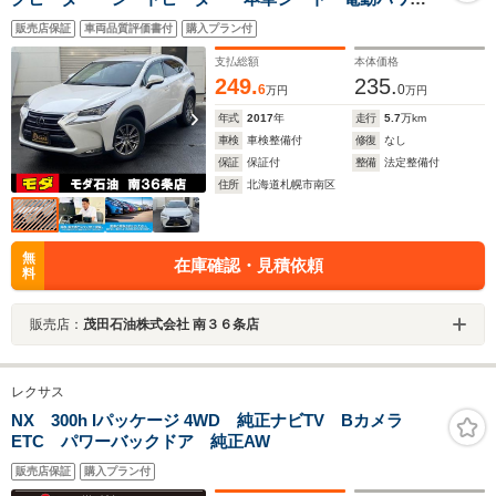
シート 衝突軽減ブレーキ 追従クルコン 純正ナビ
販売店保証
車両品質評価書付
購入プラン付
TV 全方位モニター パワーバックドア ETC 禁煙
車 リアトラフィックモニター
支払総額
本体価格
249.
235.
6
0
万円
万円
年式
2017
年
走行
5.7
万km
車検
車検整備付
修復
なし
保証
保証付
整備
法定整備付
住所
北海道札幌市南区
無
在庫確認・見積依頼
料
販売店：
茂田石油株式会社 南３６条店
レクサス
NX 300h Iパッケージ 4WD 純正ナビTV Bカメラ
ETC パワーバックドア 純正AW
販売店保証
購入プラン付