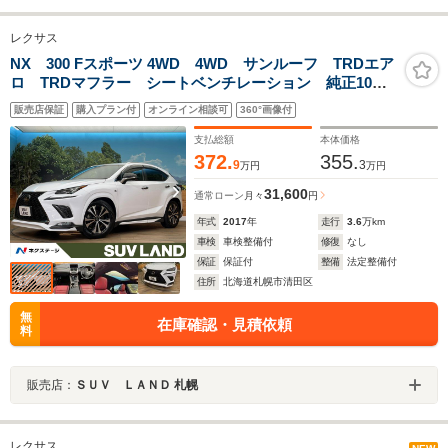
レクサス
NX 300 Fスポーツ 4WD 4WD サンルーフ TRDエア
ロ TRDマフラー シートベンチレーション 純正10型
ナビ デジタルインナーミラー ブラインドスポットモ
販売店保証
購入プラン付
オンライン相談可
360°画像付
ニター バックカメラ 禁煙車 レーダークルーズコン
トロール ETC
支払総額
本体価格
372.
355.
9
3
万円
万円
31,600
通常ローン
月々
円
年式
2017
年
走行
3.6
万km
車検
車検整備付
修復
なし
保証
保証付
整備
法定整備付
住所
北海道札幌市清田区
無
在庫確認・見積依頼
料
販売店：
ＳＵＶ ＬＡＮＤ 札幌
レクサス