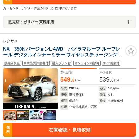
カーセンサーアフター保証がBプランに付いています
販売店：
ガリバー 東雁来店
レクサス
NX 350h バージョンL 4WD パノラマルーフ ルーフレ
ール デジタルインナーミラー ワイヤレスチャージング 純
正ドライブレコーダー PKSB 三眼フルLEDヘッドランプ
販売店保証
車両品質評価書付
購入プラン付
オンライン相談可
360°画像付
ヘッドアップディスプレイ 純正メモリナビ フルセグTV
360°カメラ
支払総額
本体価格
549.
539.
8
6
万円
万円
年式
2023
年
走行
4.0
万km
車検
車検整備付
修復
なし
保証
保証付
整備
法定整備付
住所
北海道札幌市白石区
無
在庫確認・見積依頼
料