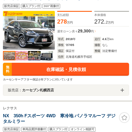
クドア レーダークルーズコントロール ステアリング
販売店保証
購入プラン付
360°画像付
ヒーター パワーシート パドルシフト ステアリング
スイッチ
支払総額
本体価格
278
272.
2
万円
万円
29,300
通常ローン
月々
円
年式
2018
年
走行
4.6
万km
車検
'27/05
修復
なし
保証
保証付
整備
法定整備付
住所
北海道札幌市手稲区
無
在庫確認・見積依頼
料
カーセンサーアフター保証がBプランに付いています
販売店：
カーセブン札幌西店
レクサス
NX 350h Fスポーツ 4WD 寒冷地 パノラマルーフ デジ
タルミラー
販売店保証
車両品質評価書付
購入プラン付
オンライン相談可