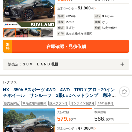
51,900
通常ローン
月々
円
年式
2024
年
走行
3.4
万km
車検
'27/02
修復
なし
保証
保証付
整備
法定整備付
住所
北海道札幌市清田区
無
在庫確認・見積依頼
料
販売店：
ＳＵＶ ＬＡＮＤ 札幌
レクサス
NX 350h Fスポーツ 4WD 4WD TRDエアロ・20イン
チホイール サンルーフ 3眼LEDヘッドランプ 寒冷地
仕様 14型ディスプレイオーディオ 全周囲カメラ パ
販売店保証
車両品質評価書付
購入プラン付
オンライン相談可
360°画像付
ワーバックドア デジタルインナーミラー ETC シー
トヒーター
支払総額
本体価格
579.
566.
9
9
万円
万円
47,300
通常ローン
月々
円