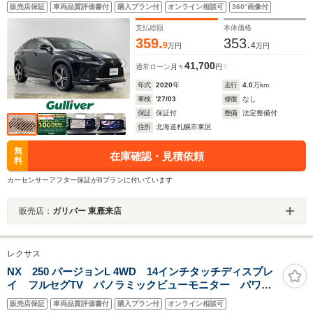
ヒーター・アダプティブクルーズコントロール・パーキ
販売店保証
車両品質評価書付
購入プラン付
オンライン相談可
360°画像付
ングサポートブレーキ・ブラインドスポットモニター・
センターデフロック
支払総額
本体価格
359.
353.
9
4
万円
万円
41,700
通常ローン
月々
円
年式
2020
年
走行
4.0
万km
車検
'27/03
修復
なし
保証
保証付
整備
法定整備付
住所
北海道札幌市東区
無
在庫確認・見積依頼
料
カーセンサーアフター保証がBプランに付いています
販売店：
ガリバー 東雁来店
レクサス
NX 250 バージョンL 4WD 14インチタッチディスプレ
イ フルセグTV パノラミックビューモニター パワー
バックドア デジタルインナーミラー 前後ドライブレ
販売店保証
車両品質評価書付
購入プラン付
オンライン相談可
コーダー ビルトインETC2.0 レクサスセーフティプラ