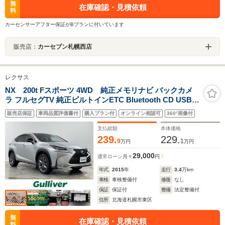
無
在庫確認・見積依頼
料
カーセンサーアフター保証がBプランに付いています
販売店：
カーセブン札幌西店
レクサス
NX 200t Fスポーツ 4WD 純正メモリナビ バックカメ
ラ フルセグTV 純正ビルトインETC Bluetooth CD USB
電動リアゲート D N席パワーシート D N席シートヒータ
販売店保証
車両品質評価書付
購入プラン付
オンライン相談可
360°画像付
ー シートベンチレーション
支払総額
本体価格
239.
229.
9
1
万円
万円
29,000
通常ローン
月々
円
年式
2015
年
走行
3.4
万km
車検
車検整備付
修復
なし
保証
保証付
整備
法定整備付
住所
北海道札幌市東区
無
在庫確認・見積依頼
料