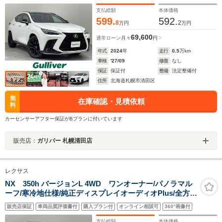
支払総額
本体価格
599.
592.
8
2
万円
万円
69,600
通常ローン
月々
円
年式
2024
年
走行
0.5
万km
車検
'27/09
修復
なし
保証
保証付
整備
法定整備付
住所
北海道札幌市清田区
無
在庫確認・見積依頼
料
カーセンサーアフター保証がBプランに付いています
販売店：
ガリバー 札幌清田店
レクサス
NX 350h バージョンL 4WD ワンオーナー/パノラマル
ーフ/寒冷地仕様/純正ディスプレイオーディオPlus/全方位
カメラ/純正ビルトインETC2.0/社外全方位ドラレコ/レク
販売店保証
車両品質評価書付
購入プラン付
オンライン相談可
360°画像付
サスセーフティセンス/前席パワーシート/全席シートヒー
タ
支払総額
本体価格