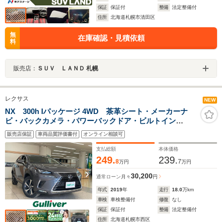
保証
保証付
整備
法定整備付
住所
北海道札幌市清田区
無
在庫確認・見積依頼
料
販売店：
ＳＵＶ ＬＡＮＤ 札幌
レクサス
NEW
NX 300h Iパッケージ 4WD 茶革シート・メーカーナ
ビ・バックカメラ・パワーバックドア・ビルトイン
ETC・前席シートヒーター・前後ドライブレコーダー・
販売店保証
車両品質評価書付
オンライン相談可
前後コーナーセンサー・プリクラッシュ・レーンキー
プ・レーダークルーズ・冬タイヤあり
支払総額
本体価格
249.
239.
8
7
万円
万円
30,200
通常ローン
月々
円
年式
2019
年
走行
18.0
万km
車検
車検整備付
修復
なし
保証
保証付
整備
法定整備付
住所
北海道札幌市西区