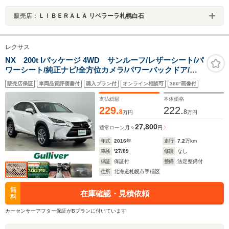
販売店：
ＬＩＢＥＲＡＬＡ リベラーラ札幌白石
レクサス
NX 200t Iパッケージ 4WD サンルーフ/レザーシート/パ
ワーシート/純正ナビ/全方位カメラ/パワーバックドア/追
従クルーズコントロール/パドルシフトLEDヘッドライト/
販売店保証
車両品質評価書付
購入プラン付
オンライン相談可
360°画像付
ステアリングヒーター/シートヒーター/BSM/パドルシフ
ト
支払総額
本体価格
229.
222.
8
8
万円
万円
27,800
通常ローン
月々
円
年式
2016
年
走行
7.2
万km
車検
'27/09
修復
なし
保証
保証付
整備
法定整備付
住所
北海道札幌市手稲区
無
在庫確認・見積依頼
料
カーセンサーアフター保証がBプランに付いています