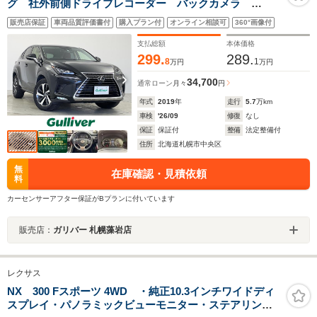
グ 社外前側ドライブレコーダー バックカメラ
ETC レザーシート メモリ付パワーシート 前席シー
販売店保証
車両品質評価書付
購入プラン付
オンライン相談可
360°画像付
トヒーター ハンドルヒーター ドアミラーヒーター
パワーバックドア パドルシフト
支払総額
本体価格
299.
289.
8
1
万円
万円
34,700
通常ローン
月々
円
年式
2019
年
走行
5.7
万km
車検
'26/09
修復
なし
保証
保証付
整備
法定整備付
住所
北海道札幌市中央区
無
在庫確認・見積依頼
料
カーセンサーアフター保証がBプランに付いています
販売店：
ガリバー 札幌藻岩店
レクサス
NX 300 Fスポーツ 4WD ・純正10.3インチワイドディ
スプレイ・パノラミックビューモニター・ステアリング