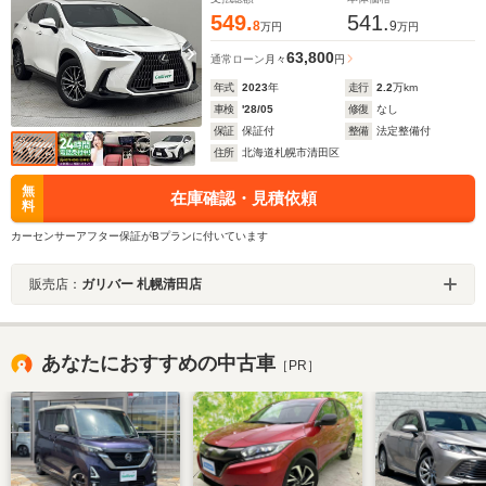
549.
541.
8
9
万円
万円
63,800
通常ローン
月々
円
年式
2023
年
走行
2.2
万km
車検
'28/05
修復
なし
保証
保証付
整備
法定整備付
住所
北海道札幌市清田区
無
在庫確認・見積依頼
料
カーセンサーアフター保証がBプランに付いています
販売店：
ガリバー 札幌清田店
あなたにおすすめの中古車
［PR］