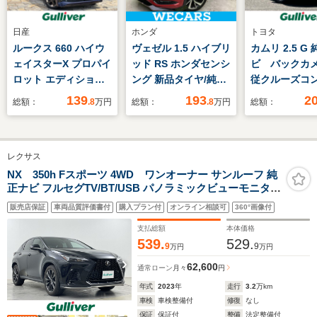
日産
ホンダ
トヨタ
ルークス 660 ハイウ
ヴェゼル 1.5 ハイブリ
カムリ 2.5 G
ェイスターX プロパイ
ッド RS ホンダセンシ
ビ バックカ
ロット エディション
ング 新品タイヤ/純正
従クルーズコ
純正ナビ アラウンド
SDナビ/衝突安全装置/
ル ETC2.0
139
193
2
総額：
.8
万円
総額：
.8
万円
総額：
ビューモニター ドラ
シートヒーター/車線
HUD スマー
イブレコーダー
逸脱防止支援システ
ー フルセグ
ETC 電動パーキン
ム/シート ハーフレザ
BT USB 純
レクサス
グ プロパイロット
ー/ヘッドランプ
ンチアルミホ
オートホールド エマ
HID/USBジャッ
着 D席Pシー
NX 350h Fスポーツ 4WD ワンオーナー サンルーフ 純
正ナビ フルセグTV/BT/USB パノラミックビューモニター
ージェンシーブレー
ク/Bluetooth接
動防眩ミラー
赤革レザーシート パワーシート/シートヒーター/エアーシ
キ クリアランスソナ
続/ETC
コ ステリモ
販売店保証
車両品質評価書付
購入プラン付
オンライン相談可
360°画像付
ート ステアリングヒーター 電動リアゲート
ー インテリキー ア
ハイビーム
支払総額
本体価格
イドリングストップ
539.
529.
9
9
万円
万円
62,600
通常ローン
月々
円
年式
2023
年
走行
3.2
万km
車検
車検整備付
修復
なし
保証
保証付
整備
法定整備付