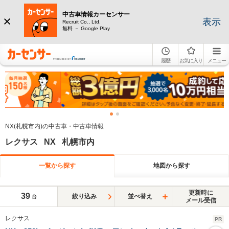
中古車情報カーセンサー
表示
Recruit Co., Ltd.
無料 － Google Play
履歴
お気に入り
メニュー
NX(札幌市内)の中古車・中古車情報
レクサス NX 札幌市内
一覧から探す
地図から探す
更新時に
39
絞り込み
並べ替え
台
メール受信
レクサス
PR