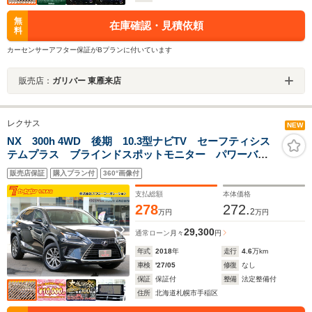
無
在庫確認・見積依頼
料
カーセンサーアフター保証がBプランに付いています
販売店：
ガリバー 東雁来店
レクサス
NEW
NX 300h 4WD 後期 10.3型ナビTV セーフティシス
テムプラス ブラインドスポットモニター パワーバッ
クドア レーダークルーズコントロール ステアリング
販売店保証
購入プラン付
360°画像付
ヒーター パワーシート パドルシフト ステアリング
スイッチ
支払総額
本体価格
278
272.
2
万円
万円
29,300
通常ローン
月々
円
年式
2018
年
走行
4.6
万km
車検
'27/05
修復
なし
保証
保証付
整備
法定整備付
住所
北海道札幌市手稲区