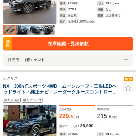
年式
2014
年
走行
13.4
万km
車検
'27/12
修復
なし
保証
保証無
整備
法定整備付
住所
北海道札幌市白石区
無
在庫確認・見積依頼
料
販売店：
（有）ケント
レクサス
NEW
NX 300h Fスポーツ 4WD ムーンルーフ・三眼LEDヘ
ッドライト・純正ナビ・レーダークルーズコントロー
ル・パワーリヤゲート・バックカメラ&サイドカメラ・シ
販売店保証
購入プラン付
ートヒーター・ベンチレーション・純正18インチアルミ
ホイール・ETC
支払総額
本体価格
229.
215.
8
8
万円
万円
35,900
通常ローン
月々
円
年式
2015
年
走行
13.0
万km