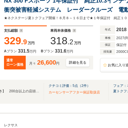
NX 300 Fスポーツ 1年保証付 純正10.3
衝突被害軽減システム レーダークルーズ 電
ト 前席シートエアコン コーナーセンサー L
ルミ
2018
年式
支払総額
車両本体価格
329
318
2027(
車検
.9
.2
万円
万円
保証付
保証
331.5
331.6
A
プラン
B
プラン
万円
万円
2000C
排気量
通常
26,600
詳細を見る
月々
円
ローン価格
お気に入り
クチコミ評価：
5
点（
2
件）
フェア：
当店の在庫は【全車1年保証付き】 200台以上の店頭在庫からじっくり比較可能！
夏トクフ
カーセンサーアフター保証取扱店
レクサス