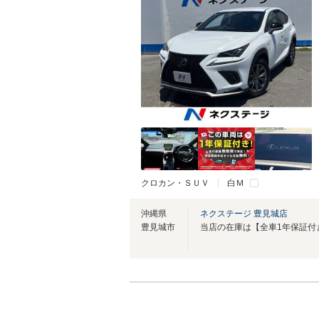
クロカン・ＳＵＶ
白Ｍ
沖縄県
ネクステージ 豊見城店
豊見城市