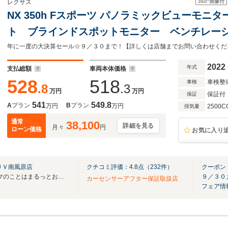
360°
画像付
レクサス
NX 350h Fスポーツ パノラミックビューモ
ト ブラインドスポットモニター ベンチレー
ト ETC メモリーシート クリアランスソナ
年に一度の大決算セール☆９／３０まで！【詳しくは店舗までお問い合わせください。0
ル 100V電源
2022
年式
支払総額
車両本体価格
528
518
車検整
車検
.8
.3
万円
万円
保証付
保証
541
549.8
A
プラン
B
プラン
万円
万円
2500C
排気量
通常
38,100
詳細を見る
月々
円
ローン価格
お気に入り
ＵＶ南風原店
クチコミ評価：
4.8
点（
232
件）
クーポン
MEGA SUV 南風原店におクルマのことはまるっとお任せください！
９／３０
カーセンサーアフター保証取扱店
フェア情