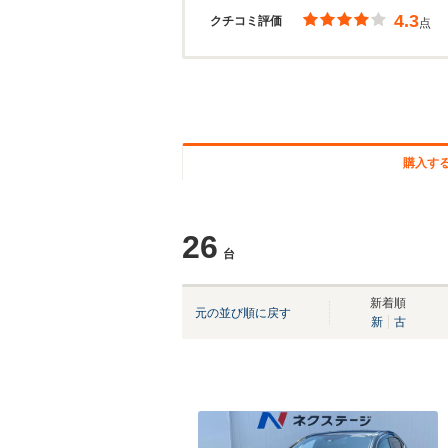
4.3
クチコミ評価
点
購入す
26
台
新着順
元の並び順に戻す
新
古