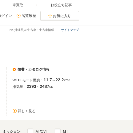
車買取
お役立ち記事
ログイン
閲覧履歴
お気に入り
NX(沖縄県)の中古車・中古車情報
サイトマップ
燃費・カタログ情報
11.7
22.2
WLTCモード燃費：
～
km/l
2393
2487
排気量：
～
cc
詳しく見る
ミッション
AT/CVT
MT