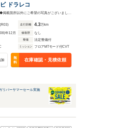
ナビ ドラレコ
◆当店自慢の一台です！中古車は一物一価なのでお早目にご検討くださいませ！◆掲載箇所以外にご希望の写真がございましたら、お気軽にお問い合わせ下さい！
4.3
(R03)
万km
走行距離
R08)年12月
なし
修復歴
法定整備付
整備
C
フロアMTモード付CVT
ミッション
無
在庫確認・見積依頼
追加
料
ガリバーサマーセール実施