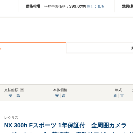
399.0
価格相場
燃費(
平均中古価格：
詳しく見る
万円
る
支払総額
本体価格
年式
安
高
安
高
新
古
レクサス
NX 300h Fスポーツ 1年保証付 全周囲カメ