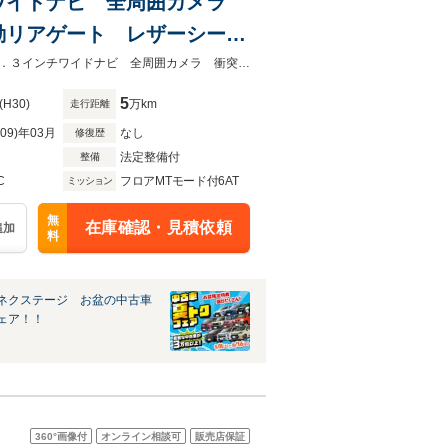
インチワイドナビ 全周囲カメラ
動リアゲート レザーシー
EDヘッド 純正18インチア
★ネクステージ夏トクフェア開催！８月８～１６日まで★１年保証付 純正１０．３インチワイドナビ 全周囲カメラ 衝突被害軽減システム レーダークルーズ
5
(H30)
万km
走行距離
R09)年03月
なし
修復歴
法定整備付
整備
C
フロアMTモード付6AT
ミッション
無
在庫確認・見積依頼
追加
料
ネクステージ お盆の中古車
ェア！！
360°
画像付
オンライン相談可
販売店保証