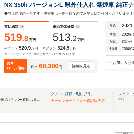
NX 350h バージョンL 県外仕入れ 禁煙車 純正
2021
年式
支払総額
車両本体価格
519
513
2026(
車検
.8
.2
万円
万円
保証付
保証
520.9
524.5
A
プラン
B
プラン
万円
万円
2500C
排気量
カーセンサーアフター保証がBプランに付いています
お気に入り
通常
60,300
詳細を見る
月々
円
ローン価格
クチコミ評価：
5
点（
2
件）
フェア：
無料電話は24時間ご案内！！全国のガリバー在庫も見たい方は一括照会が可能です！
中！
カーセンサーアフター保証取扱店