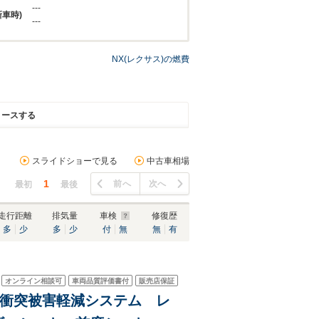
---
新車時)
---
NX(レクサス)の燃費
リースする
スライドショーで見る
中古車相場
1
前へ
次へ
最初
最後
走行距離
排気量
車検
修復歴
多
少
多
少
付
無
無
有
オンライン相談可
車両品質評価書付
販売店保証
ラ 衝突被害軽減システム レ