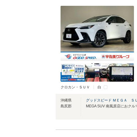
クロカン・ＳＵＶ
白
沖縄県
グッドスピード ＭＥＧＡ Ｓ
島尻郡