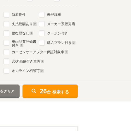
新着物件
未登録車
支払総額あり
メーカー系販売店
修復歴なし
クーポン付き
車両品質評価書
購入プラン付き
付き
カーセンサーアフター保証対象車
360
°画像付き車両
オンライン相談可
26
件をクリア
台 検索する