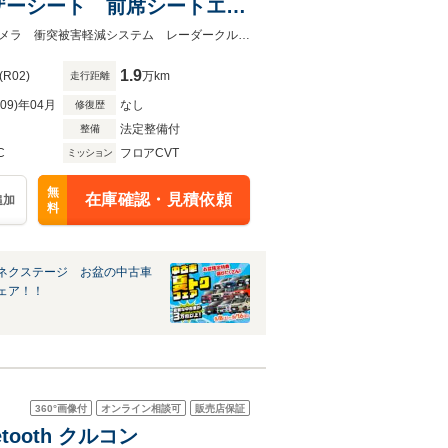
ザーシート 前席シートエア
LEDヘッド ETC2.0
★ネクステージ夏トクフェア開催！８月８～１６日まで★１年保証付 全周囲カメラ 衝突被害軽減システム レーダークルーズ 禁煙車 電動リアゲート
1.9
(R02)
万km
走行距離
R09)年04月
なし
修復歴
法定整備付
整備
C
フロアCVT
ミッション
無
在庫確認・見積依頼
追加
料
ネクステージ お盆の中古車
ェア！！
360°
画像付
オンライン相談可
販売店保証
tooth クルコン