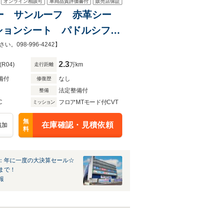
オンライン相談可
車両品質評価書付
販売店保証
ニター サンルーフ 赤革シー
ションシート パドルシフ
ー 追従クルーズコントロー
98-996-4242】
2.3
(R04)
万km
走行距離
備付
なし
修復歴
法定整備付
整備
C
フロアMTモード付CVT
ミッション
無
在庫確認・見積依頼
追加
料
：年に一度の大決算セール☆
まで！
報