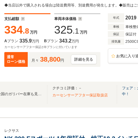
2019
年式
支払総額
車両本体価格
334
325
車検整
車検
.8
.1
万円
万円
保証付
保証
335.9
343.2
A
プラン
B
プラン
万円
万円
2500C
排気量
カーセンサーアフター保証がBプランに付いています
お気に入り
通常
38,800
詳細を見る
月々
円
ローン価格
クチコミ評価：－
フェア：
無料電話は24時間ご案内！！全国のガリバー在庫も見たい方は一括照会が可能です！
中！
カーセンサーアフター保証取扱店
レクサス