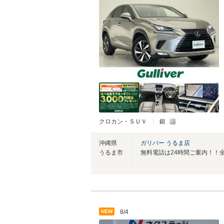
クロカン・ＳＵＶ
銀
沖縄県
ガリバー うるま店
うるま市
NEW
8/4