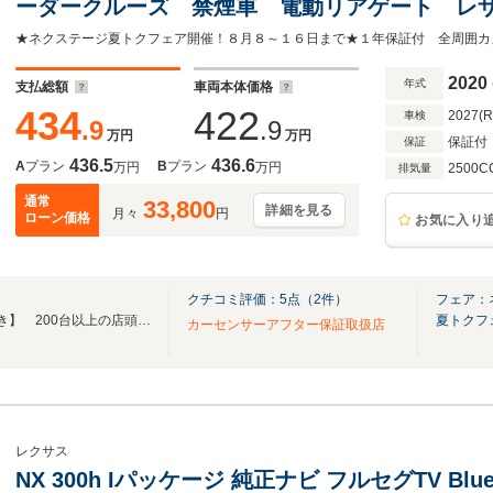
ーダークルーズ 禁煙車 電動リアゲート レ
コン ドラレコ コーナーセンサー スマートキー 
2020
年式
支払総額
車両本体価格
434
422
2027(
車検
.9
.9
万円
万円
保証付
保証
436.5
436.6
A
プラン
B
プラン
万円
万円
2500C
排気量
通常
33,800
詳細を見る
月々
円
ローン価格
お気に入り
クチコミ評価：
5
点（
2
件）
フェア：
当店の在庫は【全車1年保証付き】 200台以上の店頭在庫からじっくり比較可能！
夏トクフ
カーセンサーアフター保証取扱店
レクサス
NX 300h Iパッケージ 純正ナビ フルセグTV Blue