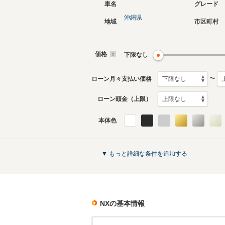
車名
グレード
沖縄県
地域
市区町村
現行
初代
2021年10月～生産中
2014年7
生産モデ
価格
下限なし
NXのカタログを見る
〜
ローン月々支払い価格
ローン頭金（上限）
本体色
▼ もっと詳細な条件を追加する
NX
の基本情報