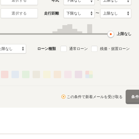
〜
年式
選択する
〜
走行距離
選択する
月～2021年9月
ル
上限なし
ローン種類
通常ローン
残価・据置ローン
この条件で新着メールを受け取る
条