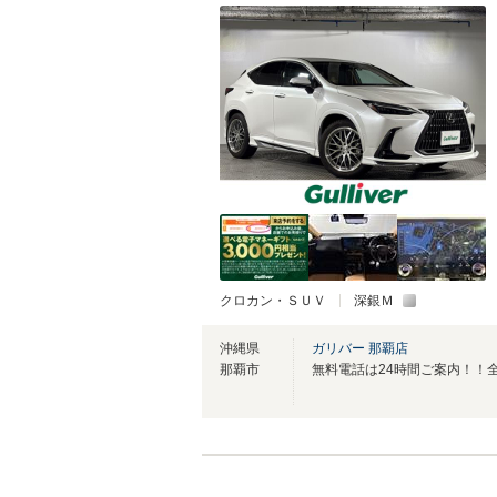
クロカン・ＳＵＶ
深銀Ｍ
沖縄県
ガリバー 那覇店
那覇市