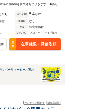
◆当店以外で購入される場合は陸送費用等、別途費用が発生します。◆販売はご来場のお客様を優先させて頂きます。◆あらかじめご確認下さい※販売は一般のお客様に限ります。
5.4
(R01)
万km
走行距離
備付
なし
修復歴
法定整備付
整備
C
フロアMTモード付CVT
ミッション
無
在庫確認・見積依頼
追加
料
ガリバーサマーセール実施
オンライン相談可
販売店保証