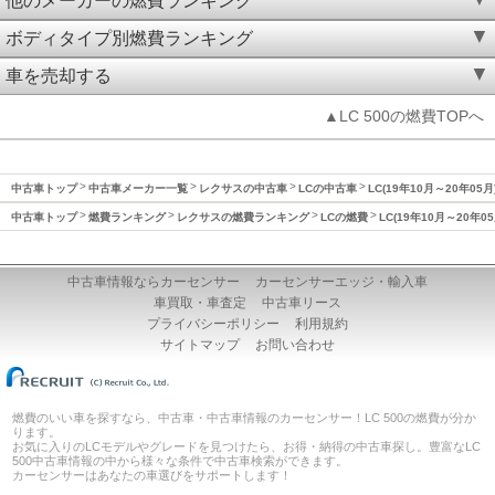
他のメーカーの燃費ランキング
ボディタイプ別燃費ランキング
車を売却する
▲LC 500の燃費TOPへ
中古車トップ
中古車メーカー一覧
レクサスの中古車
LCの中古車
LC(19年10月～20年05
中古車トップ
燃費ランキング
レクサスの燃費ランキング
LCの燃費
LC(19年10月～20年0
中古車情報ならカーセンサー
カーセンサーエッジ・輸入車
車買取・車査定
中古車リース
プライバシーポリシー
利用規約
サイトマップ
お問い合わせ
燃費のいい車を探すなら、中古車・中古車情報のカーセンサー！LC 500の燃費が分か
ります。
お気に入りのLCモデルやグレードを見つけたら、お得・納得の中古車探し。豊富なLC
500中古車情報の中から様々な条件で中古車検索ができます。
カーセンサーはあなたの車選びをサポートします！