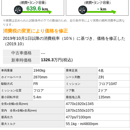
（燃費×タンク容量）
（燃費×タンク容量）
639.6
-
km
km
※燃費は定められた試験条件の下での数値のため、走行条件等により実際の燃料消費率は異な
ります。
消費税の変更により価格を修正
2019年10月1日以降の消費税率（10％）に基づき、価格を修正した
（2019.10）
中古車価格
---
1326.3
万円(税込)
新車時価格
1940kg
4名
車両重量
乗車定員
2870mm
2列
ホイールベース
シート列数
FR
フロア10AT
駆動方式
ミッション
フロア
2ドア
ミッション位置
ドア数
5.4m
135mm
最小回転半径
最低地上高
4770x1920x1345
全長x全幅x全高(mm)
1870x1550x1075
室内 全長x全幅x全高(mm)
477ps/7100rpm
最高出力
55.1kg・m/4800rpm
最大トルク