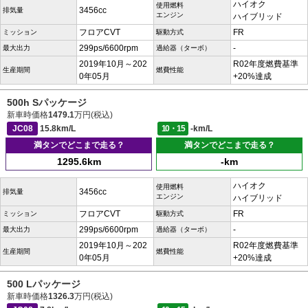
ハイオク
使用燃料
3456cc
排気量
エンジン
ハイブリッド
フロアCVT
FR
ミッション
駆動方式
299ps/6600rpm
-
最大出力
過給器（ターボ）
2019年10月～202
R02年度燃費基準
生産期間
燃費性能
0年05月
+20%達成
500h Sパッケージ
新車時価格
1479.1
万円(税込)
JC08
15.8km/L
10・15
-km/L
満タンでどこまで走る？
満タンでどこまで走る？
1295.6km
-km
ハイオク
使用燃料
3456cc
排気量
エンジン
ハイブリッド
フロアCVT
FR
ミッション
駆動方式
299ps/6600rpm
-
最大出力
過給器（ターボ）
2019年10月～202
R02年度燃費基準
生産期間
燃費性能
0年05月
+20%達成
500 Lパッケージ
新車時価格
1326.3
万円(税込)