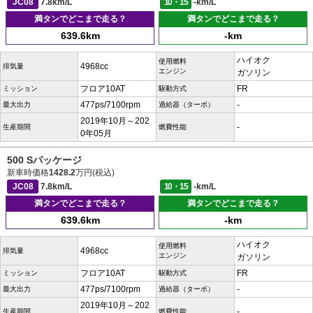
JC08
7.8km/L
10・15
-km/L
満タンでどこまで走る？
満タンでどこまで走る？
639.6km
-km
ハイオク
使用燃料
4968cc
排気量
エンジン
ガソリン
フロア10AT
FR
ミッション
駆動方式
477ps/7100rpm
-
最大出力
過給器（ターボ）
2019年10月～202
-
生産期間
燃費性能
0年05月
500 Sパッケージ
新車時価格
1428.2
万円(税込)
JC08
7.8km/L
10・15
-km/L
満タンでどこまで走る？
満タンでどこまで走る？
639.6km
-km
ハイオク
使用燃料
4968cc
排気量
エンジン
ガソリン
フロア10AT
FR
ミッション
駆動方式
477ps/7100rpm
-
最大出力
過給器（ターボ）
2019年10月～202
-
生産期間
燃費性能