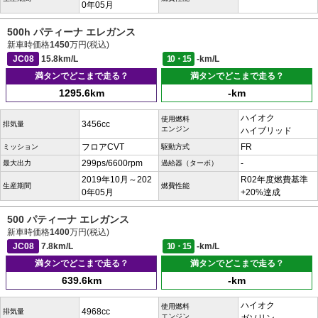
0年05月
500h パティーナ エレガンス
新車時価格
1450
万円(税込)
JC08
15.8km/L
10・15
-km/L
満タンでどこまで走る？
満タンでどこまで走る？
1295.6km
-km
ハイオク
使用燃料
3456cc
排気量
エンジン
ハイブリッド
フロアCVT
FR
ミッション
駆動方式
299ps/6600rpm
-
最大出力
過給器（ターボ）
2019年10月～202
R02年度燃費基準
生産期間
燃費性能
0年05月
+20%達成
500 パティーナ エレガンス
新車時価格
1400
万円(税込)
JC08
7.8km/L
10・15
-km/L
満タンでどこまで走る？
満タンでどこまで走る？
639.6km
-km
ハイオク
使用燃料
4968cc
排気量
エンジン