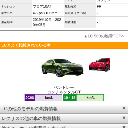
ガソリン
フロア10AT
FR
ミッション
駆動方式
477ps/7100rpm
-
最大出力
過給器（ターボ）
2019年10月～202
-
生産期間
燃費性能
0年05月
▲LC 500の燃費TOPへ
LCとよく比較されている車
ベントレー
コンチネンタルGT
JC08
-km/L
10・15
-km/L
LCの他のモデルの燃費情報
レクサスの他の車の燃費情報