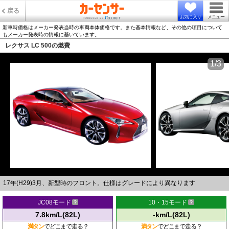
戻る
お気に入り
メニュー
新車時価格はメーカー発表当時の車両本体価格です。また基本情報など、その他の項目について
もメーカー発表時の情報に基いています。
レクサス LC 500の燃費
1/3
17年(H29)3月、新型時のフロント。仕様はグレードにより異なります
JC08モード
10・15モード
7.8km/L(82L)
-km/L(82L)
満タン
でどこまで走る？
満タン
でどこまで走る？