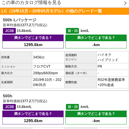
この車のカタログ情報を見る
LC（19年10月～20年05月モデル）の他のグレード一覧
500h Lパッケージ
新車時価格
1377.2
万円(税込)
JC08
15.8km/L
10・15
-km/L
満タンでどこまで走る？
満タンでどこまで走る？
1295.6km
-km
ハイオク
使用燃料
3456cc
排気量
エンジン
ハイブリッド
フロアCVT
FR
ミッション
駆動方式
299ps/6600rpm
-
最大出力
過給器（ターボ）
2019年10月～202
R02年度燃費基準
生産期間
燃費性能
0年05月
+20%達成
500h
新車時価格
1377.2
万円(税込)
JC08
15.8km/L
10・15
-km/L
満タンでどこまで走る？
満タンでどこまで走る？
1295.6km
-km