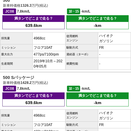
500
新車時価格
1326.3
万円(税込)
JC08
7.8km/L
10・15
-km/L
満タンでどこまで走る？
満タンでどこまで走る？
639.6km
-km
ハイオク
使用燃料
4968cc
排気量
エンジン
ガソリン
フロア10AT
FR
ミッション
駆動方式
477ps/7100rpm
-
最大出力
過給器（ターボ）
2019年10月～202
-
生産期間
燃費性能
0年05月
500 Sパッケージ
新車時価格
1428.2
万円(税込)
JC08
7.8km/L
10・15
-km/L
満タンでどこまで走る？
満タンでどこまで走る？
639.6km
-km
ハイオク
使用燃料
4968cc
排気量
エンジン
ガソリン
フロア10AT
FR
ミッション
駆動方式