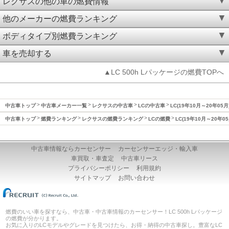
レクサスの他の車の燃費情報
他のメーカーの燃費ランキング
ボディタイプ別燃費ランキング
車を売却する
▲LC 500h Lパッケージの燃費TOPへ
中古車トップ
中古車メーカー一覧
レクサスの中古車
LCの中古車
LC(19年10月～20年05
中古車トップ
燃費ランキング
レクサスの燃費ランキング
LCの燃費
LC(19年10月～20年0
中古車情報ならカーセンサー
カーセンサーエッジ・輸入車
車買取・車査定
中古車リース
プライバシーポリシー
利用規約
サイトマップ
お問い合わせ
燃費のいい車を探すなら、中古車・中古車情報のカーセンサー！LC 500h Lパッケージ
の燃費が分かります。
お気に入りのLCモデルやグレードを見つけたら、お得・納得の中古車探し。豊富なLC