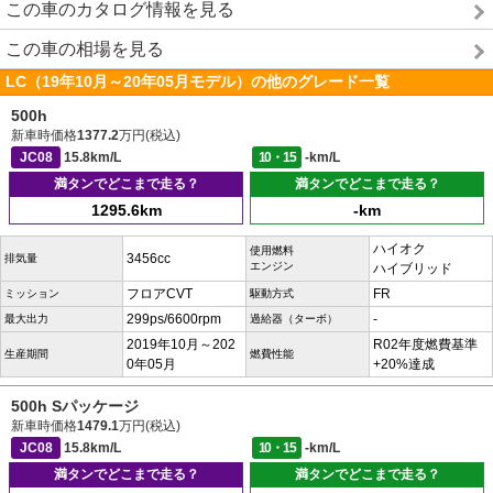
この車のカタログ情報を見る
この車の相場を見る
LC（19年10月～20年05月モデル）の他のグレード一覧
500h
新車時価格
1377.2
万円(税込)
JC08
15.8km/L
10・15
-km/L
満タンでどこまで走る？
満タンでどこまで走る？
1295.6km
-km
ハイオク
使用燃料
3456cc
排気量
エンジン
ハイブリッド
フロアCVT
FR
ミッション
駆動方式
299ps/6600rpm
-
最大出力
過給器（ターボ）
2019年10月～202
R02年度燃費基準
生産期間
燃費性能
0年05月
+20%達成
500h Sパッケージ
新車時価格
1479.1
万円(税込)
JC08
15.8km/L
10・15
-km/L
満タンでどこまで走る？
満タンでどこまで走る？