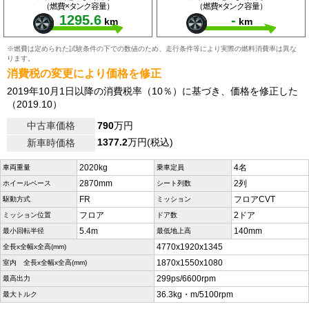
（燃費×タンク容量）
（燃費×タンク容量）
1295.6
-
km
km
※燃費は定められた試験条件の下での数値のため、走行条件等により実際の燃料消費率は異な
ります。
消費税の変更により価格を修正
2019年10月1日以降の消費税率（10％）に基づき、価格を修正した
（2019.10）
中古車価格
790
万円
1377.2
万円(税込)
新車時価格
2020kg
4名
車両重量
乗車定員
2870mm
2列
ホイールベース
シート列数
FR
フロアCVT
駆動方式
ミッション
フロア
2ドア
ミッション位置
ドア数
5.4m
140mm
最小回転半径
最低地上高
4770x1920x1345
全長x全幅x全高(mm)
1870x1550x1080
室内 全長x全幅x全高(mm)
299ps/6600rpm
最高出力
36.3kg・m/5100rpm
最大トルク