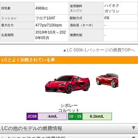
ハイオク
使用燃料
4968cc
排気量
エンジン
ガソリン
フロア10AT
FR
ミッション
駆動方式
477ps/7100rpm
-
最大出力
過給器（ターボ）
2019年10月～202
-
生産期間
燃費性能
0年05月
▲LC 500h Lパッケージの燃費TOPへ
LCとよく比較されている車
シボレー
コルベット
JC08
-km/L
10・15
6.1km/L
LCの他のモデルの燃費情報