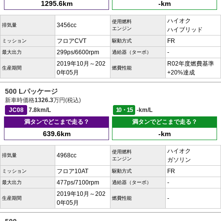
1295.6km
-km
ハイオク
使用燃料
3456cc
排気量
エンジン
ハイブリッド
フロアCVT
FR
ミッション
駆動方式
299ps/6600rpm
-
最大出力
過給器（ターボ）
2019年10月～202
R02年度燃費基準
生産期間
燃費性能
0年05月
+20%達成
500 Lパッケージ
新車時価格
1326.3
万円(税込)
JC08
7.8km/L
10・15
-km/L
満タンでどこまで走る？
満タンでどこまで走る？
639.6km
-km
ハイオク
使用燃料
4968cc
排気量
エンジン
ガソリン
フロア10AT
FR
ミッション
駆動方式
477ps/7100rpm
-
最大出力
過給器（ターボ）
2019年10月～202
-
生産期間
燃費性能
0年05月