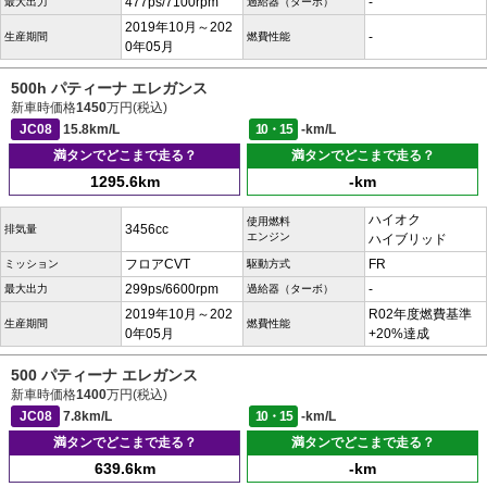
477ps/7100rpm
-
最大出力
過給器（ターボ）
2019年10月～202
-
生産期間
燃費性能
0年05月
500h パティーナ エレガンス
新車時価格
1450
万円(税込)
JC08
15.8km/L
10・15
-km/L
満タンでどこまで走る？
満タンでどこまで走る？
1295.6km
-km
ハイオク
使用燃料
3456cc
排気量
エンジン
ハイブリッド
フロアCVT
FR
ミッション
駆動方式
299ps/6600rpm
-
最大出力
過給器（ターボ）
2019年10月～202
R02年度燃費基準
生産期間
燃費性能
0年05月
+20%達成
500 パティーナ エレガンス
新車時価格
1400
万円(税込)
JC08
7.8km/L
10・15
-km/L
満タンでどこまで走る？
満タンでどこまで走る？
639.6km
-km