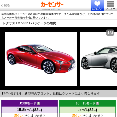
戻る
お気に入り
メニュー
新車時価格はメーカー発表当時の車両本体価格です。また基本情報など、その他の項目について
もメーカー発表時の情報に基いています。
レクサス LC 500h Lパッケージの燃費
1/3
17年(H29)3月、新型時のフロント。仕様はグレードにより異なります
JC08モード
10・15モード
15.8km/L(82L)
-km/L(82L)
満タン
でどこまで走る？
満タン
でどこまで走る？