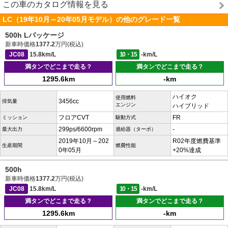
この車のカタログ情報を見る
LC（19年10月～20年05月モデル）の他のグレード一覧
500h Lパッケージ
新車時価格
1377.2
万円(税込)
JC08
15.8km/L
10・15
-km/L
満タンでどこまで走る？
満タンでどこまで走る？
1295.6km
-km
ハイオク
使用燃料
3456cc
排気量
エンジン
ハイブリッド
フロアCVT
FR
ミッション
駆動方式
299ps/6600rpm
-
最大出力
過給器（ターボ）
2019年10月～202
R02年度燃費基準
生産期間
燃費性能
0年05月
+20%達成
500h
新車時価格
1377.2
万円(税込)
JC08
15.8km/L
10・15
-km/L
満タンでどこまで走る？
満タンでどこまで走る？
1295.6km
-km