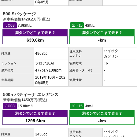
0年05月
500 Sパッケージ
新車時価格
1428.2
万円(税込)
JC08
7.8km/L
10・15
-km/L
満タンでどこまで走る？
満タンでどこまで走る？
639.6km
-km
ハイオク
使用燃料
4968cc
排気量
エンジン
ガソリン
フロア10AT
FR
ミッション
駆動方式
477ps/7100rpm
-
最大出力
過給器（ターボ）
2019年10月～202
-
生産期間
燃費性能
0年05月
500h パティーナ エレガンス
新車時価格
1450
万円(税込)
JC08
15.8km/L
10・15
-km/L
満タンでどこまで走る？
満タンでどこまで走る？
1295.6km
-km
ハイオク
使用燃料
3456cc
排気量
エンジン