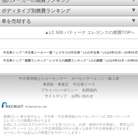
他のメーカーの燃費ランキング
ボディタイプ別燃費ランキング
車を売却する
▲LC 500 パティーナ エレガンスの燃費TOPへ
中古車トップ
中古車メーカー一覧
レクサスの中古車
LCの中古車
LC(19年10月～20年05
中古車トップ
燃費ランキング
レクサスの燃費ランキング
LCの燃費
LC(19年10月～20年0
中古車情報ならカーセンサー
カーセンサーエッジ・輸入車
車買取・車査定
中古車リース
プライバシーポリシー
利用規約
サイトマップ
お問い合わせ
燃費のいい車を探すなら、中古車・中古車情報のカーセンサー！LC 500 パティーナ
エレガンスの燃費が分かります。
お気に入りのLCモデルやグレードを見つけたら、お得・納得の中古車探し。豊富なLC
500 パティーナ エレガンス中古車情報の中から様々な条件で中古車検索ができます。
カーセンサーはあなたの車選びをサポートします！