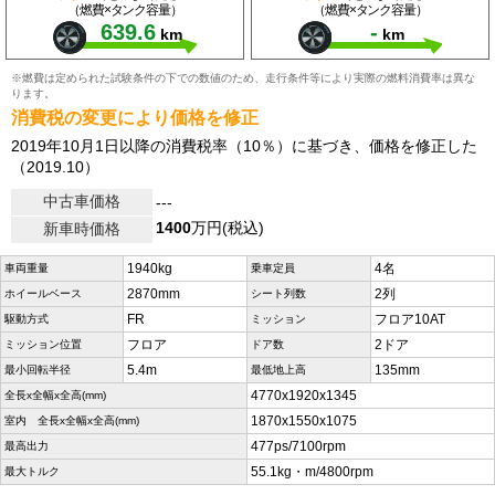
（燃費×タンク容量）
（燃費×タンク容量）
639.6
-
km
km
※燃費は定められた試験条件の下での数値のため、走行条件等により実際の燃料消費率は異な
ります。
消費税の変更により価格を修正
2019年10月1日以降の消費税率（10％）に基づき、価格を修正した
（2019.10）
中古車価格
---
1400
万円(税込)
新車時価格
1940kg
4名
車両重量
乗車定員
2870mm
2列
ホイールベース
シート列数
FR
フロア10AT
駆動方式
ミッション
フロア
2ドア
ミッション位置
ドア数
5.4m
135mm
最小回転半径
最低地上高
4770x1920x1345
全長x全幅x全高(mm)
1870x1550x1075
室内 全長x全幅x全高(mm)
477ps/7100rpm
最高出力
55.1kg・m/4800rpm
最大トルク