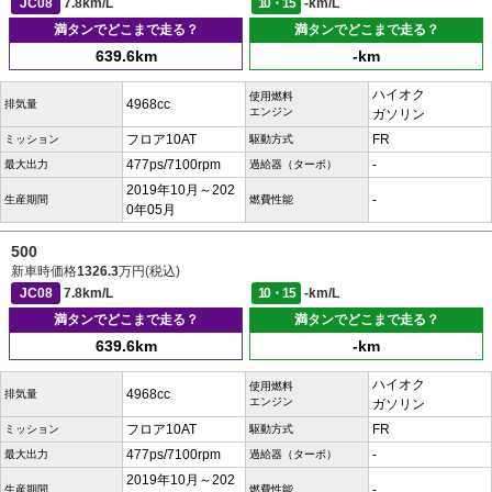
JC08
7.8km/L
10・15
-km/L
満タンでどこまで走る？
満タンでどこまで走る？
639.6km
-km
ハイオク
使用燃料
4968cc
排気量
エンジン
ガソリン
フロア10AT
FR
ミッション
駆動方式
477ps/7100rpm
-
最大出力
過給器（ターボ）
2019年10月～202
-
生産期間
燃費性能
0年05月
500
新車時価格
1326.3
万円(税込)
JC08
7.8km/L
10・15
-km/L
満タンでどこまで走る？
満タンでどこまで走る？
639.6km
-km
ハイオク
使用燃料
4968cc
排気量
エンジン
ガソリン
フロア10AT
FR
ミッション
駆動方式
477ps/7100rpm
-
最大出力
過給器（ターボ）
2019年10月～202
-
生産期間
燃費性能