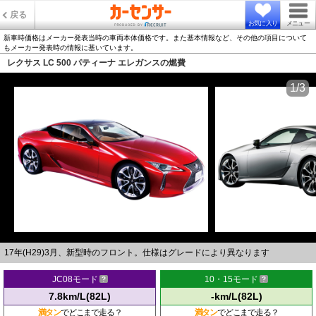
戻る
お気に入り
メニュー
新車時価格はメーカー発表当時の車両本体価格です。また基本情報など、その他の項目について
もメーカー発表時の情報に基いています。
レクサス LC 500 パティーナ エレガンスの燃費
1/3
17年(H29)3月、新型時のフロント。仕様はグレードにより異なります
JC08モード
10・15モード
7.8km/L(82L)
-km/L(82L)
満タン
でどこまで走る？
満タン
でどこまで走る？