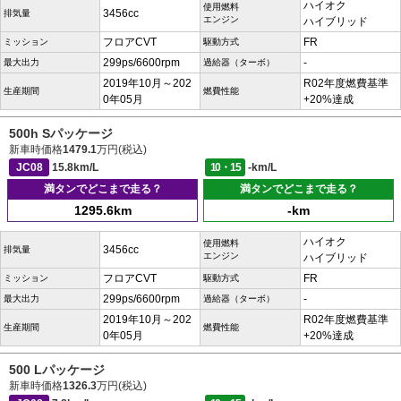
ハイオク
使用燃料
3456cc
排気量
エンジン
ハイブリッド
フロアCVT
FR
ミッション
駆動方式
299ps/6600rpm
-
最大出力
過給器（ターボ）
2019年10月～202
R02年度燃費基準
生産期間
燃費性能
0年05月
+20%達成
500h Sパッケージ
新車時価格
1479.1
万円(税込)
JC08
15.8km/L
10・15
-km/L
満タンでどこまで走る？
満タンでどこまで走る？
1295.6km
-km
ハイオク
使用燃料
3456cc
排気量
エンジン
ハイブリッド
フロアCVT
FR
ミッション
駆動方式
299ps/6600rpm
-
最大出力
過給器（ターボ）
2019年10月～202
R02年度燃費基準
生産期間
燃費性能
0年05月
+20%達成
500 Lパッケージ
新車時価格
1326.3
万円(税込)