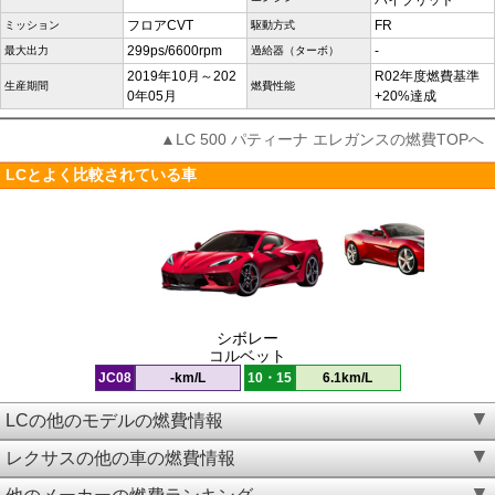
ハイブリッド
フロアCVT
FR
ミッション
駆動方式
299ps/6600rpm
-
最大出力
過給器（ターボ）
2019年10月～202
R02年度燃費基準
生産期間
燃費性能
0年05月
+20%達成
▲LC 500 パティーナ エレガンスの燃費TOPへ
LCとよく比較されている車
シボレー
コルベット
JC08
-km/L
10・15
6.1km/L
LCの他のモデルの燃費情報
レクサスの他の車の燃費情報