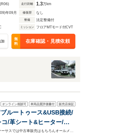
1.3
(R06)
万km
走行距離
R09)年09月
なし
修復歴
法定整備付
整備
C
フロアMTモード付CVT
ミッション
無
在庫確認・見積依頼
追加
料
オンライン相談可
車両品質評価書付
販売店保証
/ブルートゥース&USB接続/
レコ/革シート&ヒーター/ブ
クサスセーフティ+/ワンオ
◆伊勢オートモールグランドオープン♪毎週お値打ちな特選車をご用意☆◆◇ヴァーサスでは中古車販売はもちろんオールメーカーの新車販売も行っております♪見積比較も大歓迎！！◇