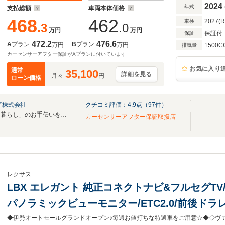
2024
年式
支払総額
車両本体価格
468
462
2027(
車検
.3
.0
万円
万円
保証付
保証
472.2
476.6
A
プラン
B
プラン
万円
万円
1500C
排気量
カーセンサーアフター保証がAプランに付いています
お気に入り
通常
35,100
詳細を見る
月々
円
ローン価格
産株式会社
クチコミ評価：
4.9
点（
97
件）
豊かで夢のある「クルマのある暮らし」のお手伝いをさせてください
カーセンサーアフター保証取扱店
レクサス
LBX エレガント 純正コネクトナビ&フルセグTV
パノラミックビューモニター/ETC2.0/前後ドラ
ラインドスポットモニター/電動テールゲート/レ