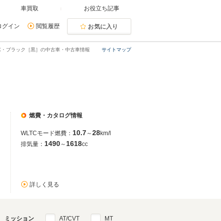
車買取
お役立ち記事
ログイン
閲覧履歴
お気に入り
BX・ブラック［黒］の中古車・中古車情報
サイトマップ
燃費・カタログ情報
10.7
28
WLTCモード燃費：
～
km/l
1490
1618
排気量：
～
cc
詳しく見る
ミッション
AT/CVT
MT