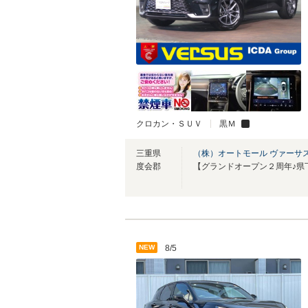
クロカン・ＳＵＶ
黒Ｍ
三重県
（株）オートモール ヴァーサ
度会郡
NEW
8/5