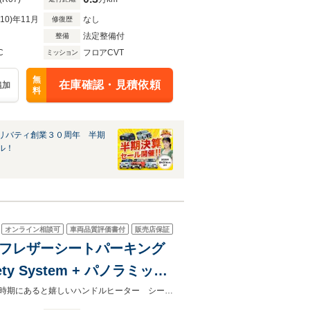
R10)年11月
なし
修復歴
法定整備付
整備
C
フロアCVT
ミッション
無
在庫確認・見積依頼
追加
料
リバティ創業３０周年 半期
ル！
オンライン相談可
車両品質評価書付
販売店保証
 ハーフレザーシートパーキング
em + パノラミック
リングヒーター パワーバックドア
安心機能のパーキングサポート付 駐車が苦手な方でもサポートしてくれます冬時期にあると嬉しいハンドルヒーター シートヒーターが装備されております