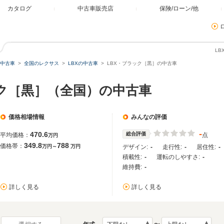
カタログ
中古車販売店
保険/ローン/他
L
中古車
全国のレクサス
LBXの中古車
LBX・ブラック［黒］の中古車
ック［黒］（全国）の中古車
価格相場情報
みんなの評価
-
470.6
総合評価
平均価格：
点
万円
349.8
788
価格帯：
万円～
万円
デザイン:
-
走行性:
-
居住性:
-
積載性:
-
運転のしやすさ:
-
維持費:
-
詳しく見る
詳しく見る