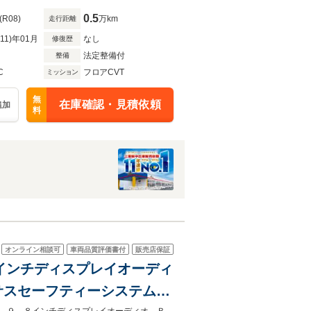
0.5
(R08)
万km
走行距離
R11)年01月
なし
修復歴
法定整備付
整備
C
フロアCVT
ミッション
無
在庫確認・見積依頼
追加
料
オンライン相談可
車両品質評価書付
販売店保証
.8インチディスプレイオーディ
 レクサスセーフティーシステム