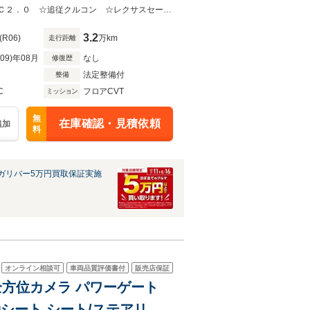
ター ステアリングヒーター
☆純正ＤＡ (Ｂｌｕｅｔｏｏｔｈ/フルセグＴＶ/AppleＣａｒｐｌａｙ) ☆ＥＴＣ２．０ ☆追従クルコン ☆レクサスセーフティシステム ☆全方位カメラ ☆ブラインドスポットモニタ
3.2
(R06)
万km
走行距離
R09)年08月
なし
修復歴
法定整備付
整備
C
フロアCVT
ミッション
無
在庫確認・見積依頼
追加
料
ガリバー5万円買取保証実施
オンライン相談可
車両品質評価書付
販売店保証
ト 全方位カメラ パワーゲート
動シート シート/ステアリン