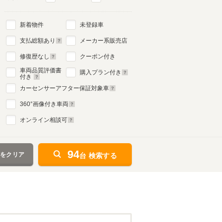
新着物件
未登録車
支払総額あり
メーカー系販売店
修復歴なし
クーポン付き
車両品質評価書
購入プラン付き
付き
カーセンサーアフター保証対象車
360
°画像付き車両
オンライン相談可
94
件をクリア
台 検索する