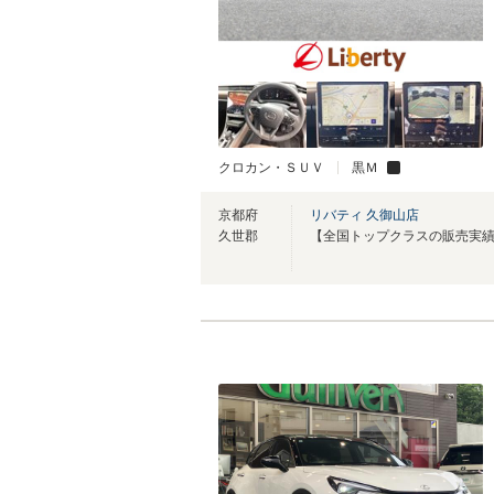
クロカン・ＳＵＶ
黒Ｍ
京都府
リバティ 久御山店
久世郡