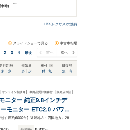
---
新車時)
---
LBX(レクサス)の燃費
スライドショーで見る
中古車相場
2
3
4
前へ
次へ
最後
走行距離
排気量
車検
修復歴
多
少
多
少
付
無
無
有
オンライン相談可
車両品質評価書付
販売店保証
モニター 純正9.8インチデ
ューモニター ETC2.0 パワー
電子パーキング LEDヘッド
【グループ総在庫約6000台】近畿地方・四国地方に29店舗展開中！！【グループ総在庫約6000台】近畿地方・四国地方に29店舗展開中！！
0.3
(R07)
万km
走行距離