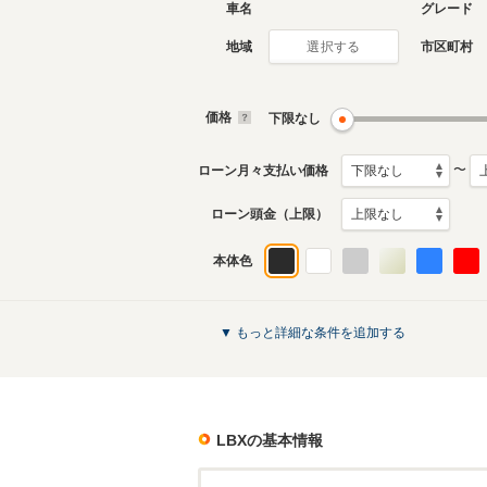
車名
グレード
地域
市区町村
選択する
価格
下限なし
〜
ローン月々支払い価格
ローン頭金（上限）
本体色
▼ もっと詳細な条件を追加する
LBX
の基本情報