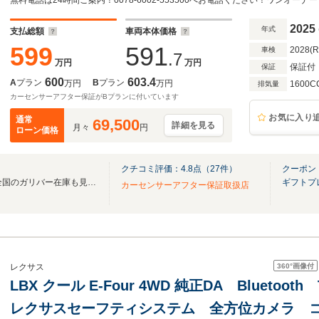
+ ヘッドアップディスプレイ パラミックビ
2025
年式
支払総額
車両本体価格
599
591
2028(
車検
.7
万円
万円
保証付
保証
600
603.4
A
プラン
B
プラン
万円
万円
1600C
排気量
カーセンサーアフター保証がBプランに付いています
お気に入り
通常
69,500
詳細を見る
月々
円
ローン価格
クチコミ評価：
4.8
点（
27
件）
クーポン
無料電話は24時間ご案内！！全国のガリバー在庫も見たい方は一括照会が可能です！
ギフトプ
カーセンサーアフター保証取扱店
360°
画像付
レクサス
LBX クール E-Four 4WD 純正DA Blueto
レクサスセーフティシステム 全方位カメラ 