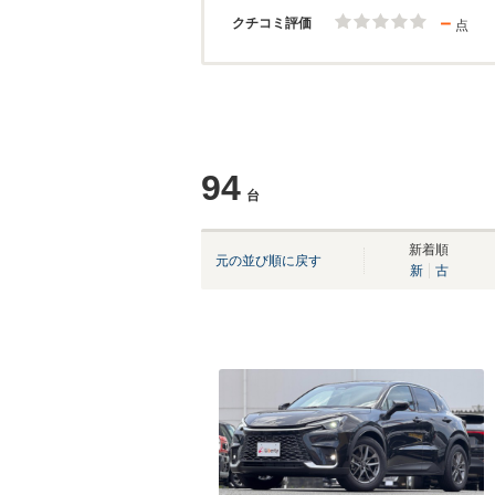
－
クチコミ評価
点
94
台
新着順
元の並び順に戻す
新
古