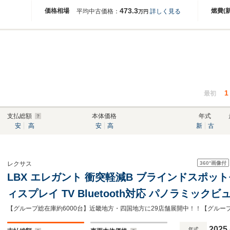
473.3
価格相場
燃費(
平均中古価格：
詳しく見る
万円
1
最初
支払総額
本体価格
年式
安
高
安
高
新
古
360°
画像付
レクサス
LBX エレガント 衝突軽減B ブラインドスポット
ィスプレイ TV Bluetooth対応 パノラミックビ
バックドア アダプティブクルーズコントロール 
ライト
2025
年式