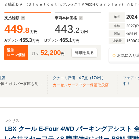
ープアシスト オートハイビーム シートヒー
2024
年式
支払総額
車両本体価格
449
443
2027(
車検
.8
.2
万円
万円
保証付
保証
455.3
465.1
A
プラン
B
プラン
万円
万円
1500C
排気量
通常
52,200
詳細を見る
月々
円
ローン価格
お気に入り
面店
クチコミ評価：
4.7
点（
174
件）
フェア：
無料電話は24時間ご案内！！全国のガリバー在庫も見たい方は一括照会が可能です！
中！
カーセンサーアフター保証取扱店
レクサス
LBX クール E-Four 4WD パーキングアシス
レクサスセーフティS 障害物センサー BSM 電