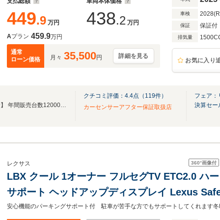
支払総額
車両本体価格
449
438
2028(
車検
.9
.2
万円
万円
保証付
保証
459.9
A
プラン
万円
1500C
排気量
通常
35,500
詳細を見る
月々
円
ローン価格
お気に入り
クチコミ評価：
4.4
点（
119
件）
フェア：
【全国トップクラスの販売実績】 年間販売台数12000台!!グループ総在庫6,000台!!
決算セー
カーセンサーアフター保証取扱店
360°
画像付
レクサス
LBX クール 1オーナー フルセグTV ETC2.0
サポート ヘッドアップディスプレイ Lexus Safety Syst
ビューモニター シートヒーター ステア