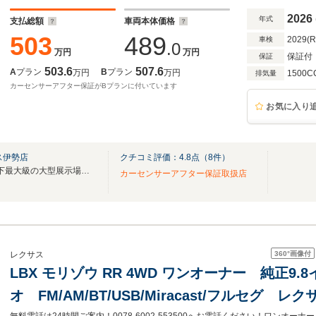
ーナー禁煙
2026
年式
支払総額
車両本体価格
503
489
2029(
車検
.0
万円
万円
保証付
保証
503.6
507.6
A
プラン
B
プラン
万円
万円
1500C
排気量
カーセンサーアフター保証がBプランに付いています
お気に入り
ス伊勢店
クチコミ評価：
4.8
点（
8
件）
【グランドオープン２周年♪県下最大級の大型展示場に２５０台以上の特選車！】
カーセンサーアフター保証取扱店
360°
画像付
レクサス
LBX モリゾウ RR 4WD ワンオーナー 純正9
オ FM/AM/BT/USB/Miracast/フルセグ