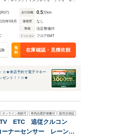
ューカメラ レザー
無料電話は24時間ご案内！0078-6002-553500へお電話ください！ワンオーナー ９．８インチディスプレイオーディオ ＢＴ／Ｍｉｒａｃａｓｔ／フルセグ パラミックビュー
0.5
(R07)
万km
走行距離
R10)年09月
なし
修復歴
法定整備付
整備
C
フロア6MT
ミッション
無
在庫確認・見積依頼
追加
料
：☆★来店予約で電子マネー
レゼント！！☆★
オンライン相談可
車両品質評価書付
販売店保証
oth TV ETC 追従クルコン
コーナーセンサー レーンキ