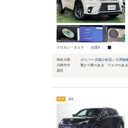
クロカン・ＳＵＶ
白黒II
神奈川県
ガリバー 武蔵小杉店／小澤物
川崎市中
原区
NEW
8/3