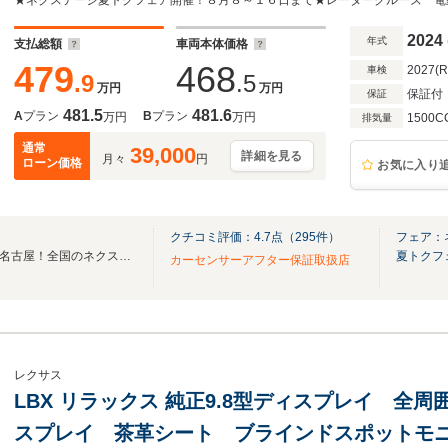
動リアゲート スマートキー LEDヘッド ETC
2024
年式
支払総額
車両本体価格
479
468
2027(
車検
.9
.5
万円
万円
保証付
保証
481.5
481.6
A
プラン
B
プラン
万円
万円
1500C
排気量
通常
39,000
詳細を見る
月々
円
ローン価格
お気に入り
クチコミ評価：
4.7
点（
295
件）
フェア：
楽しくお車を探せるSUVLAND名古屋！全国のネクステージ在庫30000台を紹介！
夏トクフ
カーセンサーアフター保証取扱店
レクサス
LBX リラックス 純正9.8型ディスプレイ 全
スプレイ 茶革シート ブラインドスポットモニ