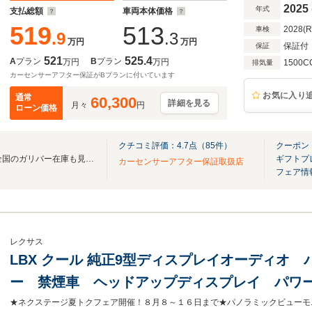
フルセグTV
2025
年式
支払総額
車両本体価格
519
513
2028(
車検
.9
.3
万円
万円
保証付
保証
521
525.4
A
プラン
B
プラン
万円
万円
1500C
排気量
カーセンサーアフター保証がBプランに付いています
お気に入り
通常
60,300
詳細を見る
月々
円
ローン価格
クチコミ評価：
4.7
点（
85
件）
クーポン
無料電話は24時間ご案内！！全国のガリバー在庫も見たい方は一括照会が可能です！
ギフトプ
カーセンサーアフター保証取扱店
フェア情
レクサス
LBX クール 純正9型ディスプレイオーディオ
ー 禁煙車 ヘッドアップディスプレイ パワ
ア パワーシート シートヒーター LEDヘッド