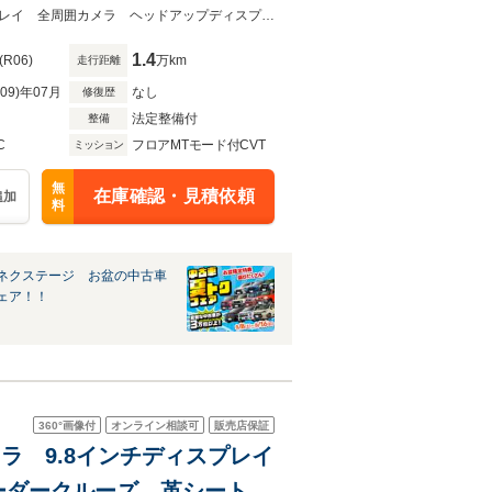
ーター パワーシート
★ネクステージ夏トクフェア開催！８月８～１６日まで★純正９．８型ディスプレイ 全周囲カメラ ヘッドアップディスプレイ 茶革シート ブラインドスポット
1.4
(R06)
万km
走行距離
R09)年07月
なし
修復歴
法定整備付
整備
C
フロアMTモード付CVT
ミッション
無
在庫確認・見積依頼
追加
料
ネクステージ お盆の中古車
ェア！！
360°
画像付
オンライン相談可
販売店保証
囲カメラ 9.8インチディスプレイ
ーダークルーズ 革シート