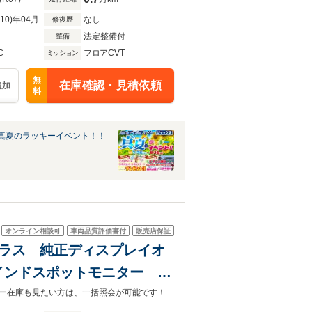
R10)年04月
なし
修復歴
法定整備付
整備
C
フロアCVT
ミッション
無
在庫確認・見積依頼
追加
料
真夏のラッキーイベント！！
オンライン相談可
車両品質評価書付
販売店保証
プラス 純正ディスプレイオ
インドスポットモニター ヘ
 純正ドライブレコーダー
ガリバー在庫も見たい方は、一括照会が可能です！