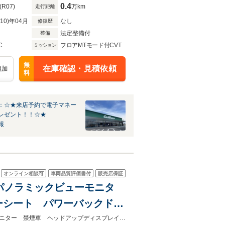
0.4
(R07)
万km
走行距離
R10)年04月
なし
修復歴
法定整備付
整備
C
フロアMTモード付CVT
ミッション
無
在庫確認・見積依頼
追加
料
：☆★来店予約で電子マネー
レゼント！！☆★
報
オンライン相談可
車両品質評価書付
販売店保証
 パノラミックビューモニタ
ーシート パワーバックド
ライト ETC
★ネクステージ夏トクフェア開催！８月８～１６日まで★パノラミックビューモニター 禁煙車 ヘッドアップディスプレイ パワーシート パワーバックドア ＥＴＣ