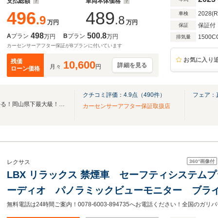
支払総額
車両本体価格
496
489
2028(
車検
.9
.8
万円
万円
保証付
保証
498
500.8
A
プラン
B
プラン
万円
万円
1500C
排気量
カーセンサーアフター保証がBプランに付いています
お気に入り
残価
10,600
詳細を見る
月々
円
ローン価格
クチコミ評価：
4.9
点（
490
件）
フェア：
自分にあった車がきっと見つかる！岡山県下最大級！新車・中古車ならシティライト
カーセンサーアフター保証取扱店
360°
画像付
レクサス
LBX リラックス 禁煙車 セーフティシステム
ーディオ パノラミックビューモニター ブラ
ッドアップディスプレイ サドルタン革シート
無料電話は24時間ご案内！0078-6003-894735へお電話ください！全国の