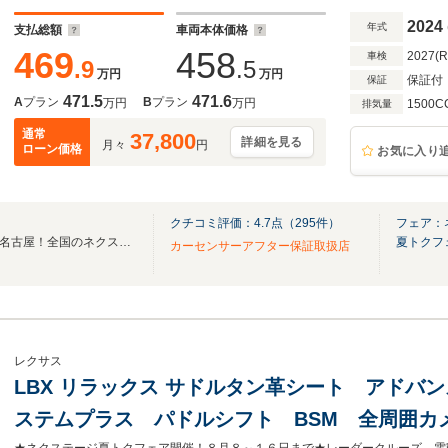
2024
年式
支払総額
車両本体価格
469
458
2027(
車検
.9
.5
万円
万円
保証付
保証
471.5
471.6
A
プラン
B
プラン
万円
万円
1500C
排気量
通常
37,800
詳細を見る
月々
円
ローン価格
お気に入り
クチコミ評価：
4.7
点（
295
件）
フェア：
楽しくお車を探せるSUVLAND名古屋！全国のネクステージ在庫30000台を紹介！
夏トクフ
カーセンサーアフター保証取扱店
レクサス
LBX リラックス サドルタン革シート アドバ
ステムプラス パドルシフト BSM 全周囲カ