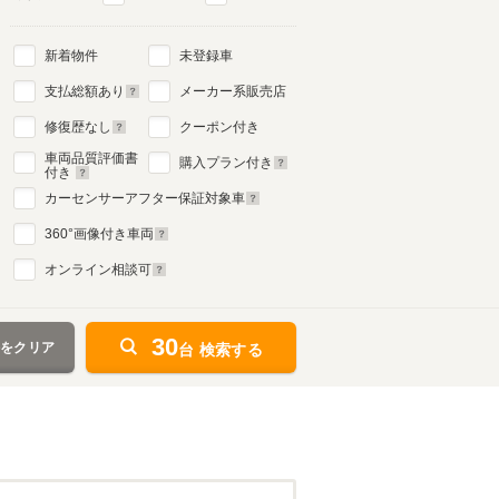
新着物件
未登録車
支払総額あり
メーカー系販売店
修復歴なし
クーポン付き
車両品質評価書
購入プラン付き
付き
カーセンサーアフター保証対象車
360
°画像付き車両
オンライン相談可
30
件をクリア
台 検索する