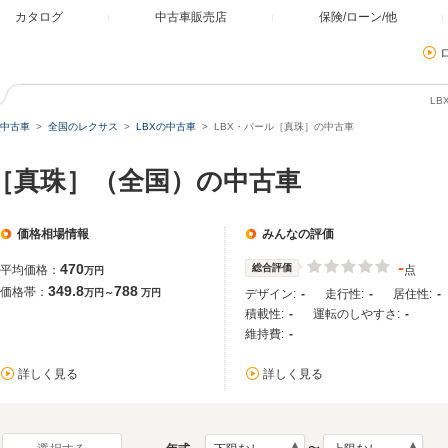
カタログ
中古車販売店
保険/ローン/他
L
中古車
全国のレクサス
LBXの中古車
LBX・パール［真珠］の中古車
ル［真珠］（全国）の中古車
価格相場情報
みんなの評価
-
470
総合評価
平均価格：
点
万円
349.8
788
価格帯：
万円～
万円
デザイン:
-
走行性:
-
居住性:
-
積載性:
-
運転のしやすさ:
-
維持費:
-
詳しく見る
詳しく見る