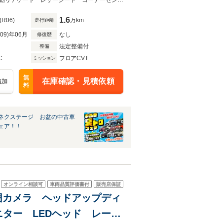
2.0 純正18インチアルミ
★ネクステージ夏トクフェア開催！８月８～１６日まで★レーダークルーズ 電動リアゲート レザーシート コーナーセンサー スマートキー ＬＥＤヘッド ＥＴＣ
1.6
(R06)
万km
走行距離
R09)年06月
なし
修復歴
法定整備付
整備
C
フロアCVT
ミッション
無
在庫確認・見積依頼
追加
料
ネクステージ お盆の中古車
ェア！！
オンライン相談可
車両品質評価書付
販売店保証
周囲カメラ ヘッドアップディ
ター LEDヘッド レーダ