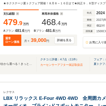
ークルーズ シートヒーター ステアリングヒ
2024
年式
支払総額
車両本体価格
479
468
2027(
車検
.9
.4
万円
万円
保証付
保証
481.6
481.6
A
プラン
B
プラン
万円
万円
1500C
排気量
通常
39,000
詳細を見る
月々
円
ローン価格
お気に入り
クチコミ評価：
4.7
点（
11
件）
フェア：
☆全国ネクステージ在庫30,000台から選べる！きっとお気に入りの愛車が見つかります☆
夏トクフ
カーセンサーアフター保証取扱店
レクサス
LBX リラックス E-Four 4WD 4WD 全周
オーディオ ブラインドスポットモニター レ