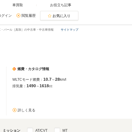
車買取
お役立ち記事
ログイン
閲覧履歴
お気に入り
BX・パール［真珠］の中古車・中古車情報
サイトマップ
燃費・カタログ情報
10.7
28
WLTCモード燃費：
～
km/l
1490
1618
排気量：
～
cc
詳しく見る
ミッション
AT/CVT
MT