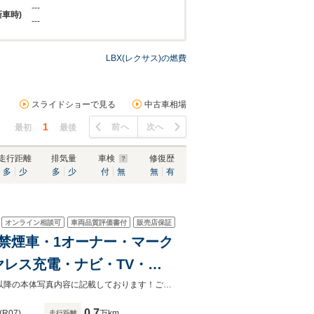
---
新車時)
---
LBX(レクサス)の燃費
スライドショーで見る
中古車相場
1
前へ
次へ
最初
最後
走行距離
排気量
車検
修復歴
多
少
多
少
付
無
無
有
オンライン相談可
車両品質評価書付
販売店保証
ト・禁煙車・1オーナー・マーク
レス充電・ナビ・TV・
レクサスセーフティ・クルーズ
こちらのお車の詳しい装備・オプションにつきましては、上記の本体写真8枚目以降の本体写真内容に記載しております！ご不明な点などございましたら、何なりとお申し付けくださいませ！
0.7
(R07)
万km
走行距離