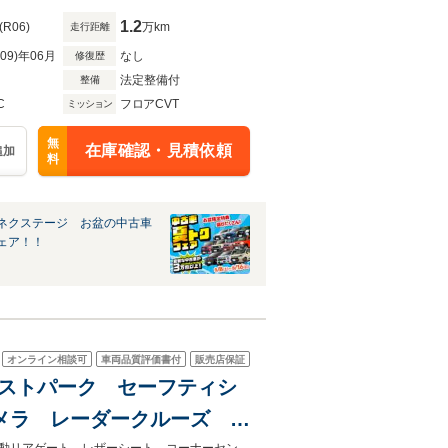
1.2
(R06)
万km
走行距離
R09)年06月
なし
修復歴
法定整備付
整備
C
フロアCVT
ミッション
無
在庫確認・見積依頼
追加
料
ネクステージ お盆の中古車
ェア！！
オンライン相談可
車両品質評価書付
販売店保証
ンストパーク セーフティシ
メラ レーダークルーズ 電