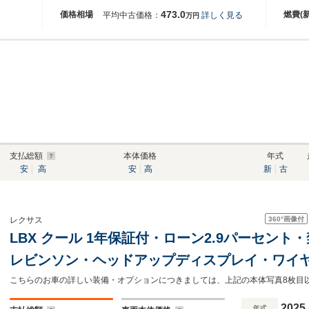
473.0
価格相場
燃費(
平均中古価格：
詳しく見る
万円
支払総額
本体価格
年式
安
高
安
高
新
古
360°
画像付
レクサス
LBX クール 1年保証付・ローン2.9パーセン
レビンソン・ヘッドアップディスプレイ・ワイヤ
Bluetooth・パノラミックビューモニター・
コントロール
2025
年式