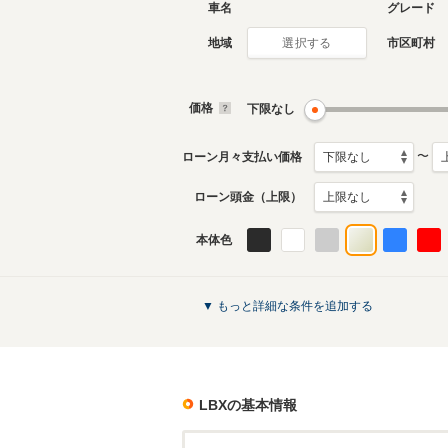
車名
グレード
地域
市区町村
選択する
価格
下限なし
〜
ローン月々支払い価格
ローン頭金（上限）
本体色
▼ もっと詳細な条件を追加する
LBX
の基本情報