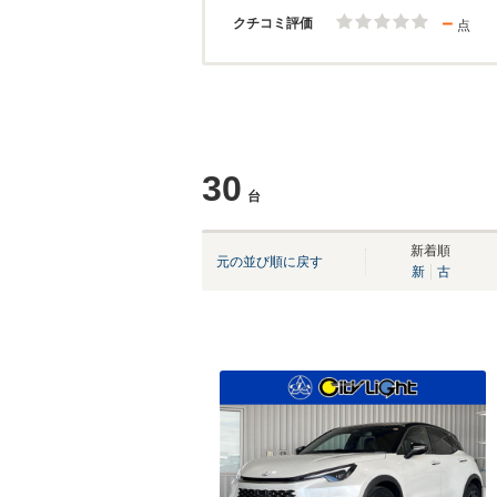
－
クチコミ評価
点
30
台
新着順
元の並び順に戻す
新
古