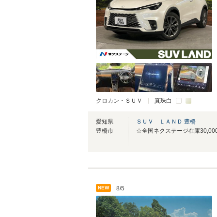
クロカン・ＳＵＶ
真珠白
愛知県
ＳＵＶ ＬＡＮＤ 豊橋
豊橋市
NEW
8/5