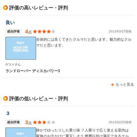
排気量
4999cc
2497cc
4196～49
評価の高いレビュー・評判
駆動方式
4WD
4WD
4WD
良い
4
総合評価
2013/03/27投稿
点
全体的には良くできたクルマだと思います。魅力的なクル
マだと思います。
ゲストさん
ランドローバー ディスカバリー3
もっと見る
評価の低いレビュー・評判
３
3
総合評価
2013/02/20投稿
点
静かでゆったりした乗り味 ７人乗りで広く使える室内は
家族のお出かけに重宝しそう 燃費以外は満足できるクル