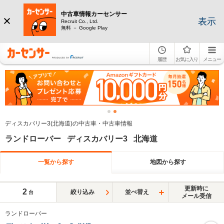
中古車情報カーセンサー
表示
Recruit Co., Ltd.
無料 － Google Play
履歴
お気に入り
メニュー
ディスカバリー3(北海道)の中古車・中古車情報
ランドローバー ディスカバリー3 北海道
一覧から探す
地図から探す
更新時に
2
絞り込み
並べ替え
台
メール受信
ランドローバー