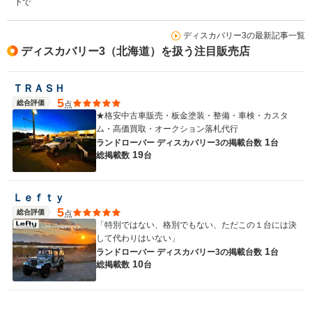
下で
ディスカバリー3の最新記事一覧
ディスカバリー3（北海道）を扱う注目販売店
ＴＲＡＳＨ
5
総合評価
点
★格安中古車販売・板金塗装・整備・車検・カスタ
ム・高価買取・オークション落札代行
1
ランドローバー ディスカバリー3の
掲載台数
台
19
総掲載数
台
Ｌｅｆｔｙ
5
総合評価
点
「特別ではない、格別でもない、ただこの１台には決
して代わりはいない」
1
ランドローバー ディスカバリー3の
掲載台数
台
10
総掲載数
台