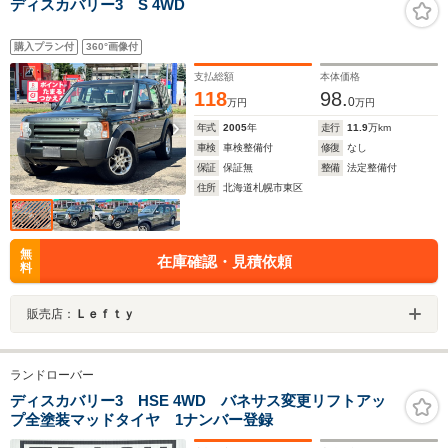
ディスカバリー3 S 4WD
購入プラン付
360°画像付
支払総額
本体価格
118
98.
0
万円
万円
年式
2005
年
走行
11.9
万km
車検
車検整備付
修復
なし
保証
保証無
整備
法定整備付
住所
北海道札幌市東区
無
在庫確認・見積依頼
料
販売店：
Ｌｅｆｔｙ
ランドローバー
ディスカバリー3 HSE 4WD バネサス変更リフトアッ
プ全塗装マッドタイヤ 1ナンバー登録