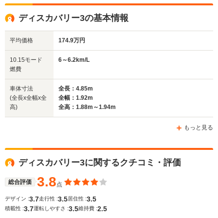
全高
全高
全高
ディスカバリー3の基本情報
1.89m
1.69m～1.77m
1.88
平均価格
174.9万円
全幅
全幅
全
10.15モード
6～6.2km/L
サイズ
1.92m
1.81m
1.
燃費
全長
全長
(全長x全幅x全高)
4.85m
4.38m～4.39m
4.95m
車体寸法
全長：4.85m
(全長x全幅x全
全幅：1.92m
高)
全高：1.88m～1.94m
ホイールベース
ホイールベース
ホイー
-m
-m
もっと見る
ディスカバリー3に関するクチコミ・評価
WLTCモード
-
-
-
燃費
3.8
総合評価
点
3.7
3.5
3.5
デザイン :
走行性 :
居住性 :
3.7
3.5
2.5
積載性 :
運転しやすさ :
維持費 :