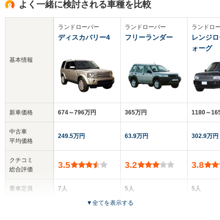
よく一緒に検討される車種を比較
ランドローバー
ランドローバー
ランドロ
ディスカバリー4
フリーランダー
レンジロ
ォーグ
基本情報
新車価格
674～796万円
365万円
1180～1
中古車
249.5万円
63.9万円
302.9万円
平均価格
クチコミ
3.5
3.2
3.8
総合評価
乗車定員
7人
5人
5人
▼
全てを表示する
ドア数
5ドア
3～5ドア
5ドア