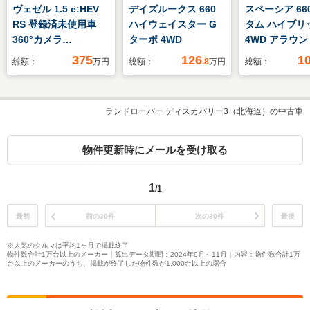
ヴェゼル 1.5 e:HEV
デイズルークス 660
スペーシア 66
RS 登録済未使用車
ハイウェイスター G
タム ハイブリッ
360°カメラ
ターボ 4WD
4WD アラウ
ETC2.0BSI
ーモニター/ア
375
126
1
総額：
万円
総額：
.8
万円
総額：
ングストップ
ランドローバー ディスカバリー3（北海道）の中古車
物件更新時にメールを受け取る
1
/1
最初
前の30件
次の30件
最後
※人気のクルマは平均1ヶ月で掲載終了
物件数合計1万台以上のメーカー｜算出データ期間：2024年9月～11月｜内容：物件数合計1万
台以上のメーカーのうち、掲載が終了した物件数が1,000台以上の場合