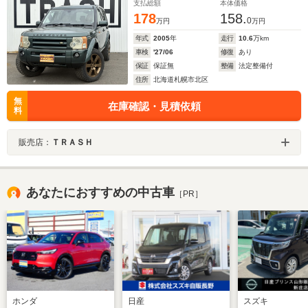
支払総額
本体価格
178
158.
0
万円
万円
年式
2005
年
走行
10.6
万km
車検
'27/06
修復
あり
保証
保証無
整備
法定整備付
住所
北海道札幌市北区
無
在庫確認・見積依頼
料
販売店：
ＴＲＡＳＨ
あなたにおすすめの中古車
［PR］
ホンダ
日産
スズキ