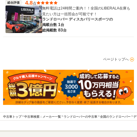
4.8
総合評価
点
無料電話は24時間ご案内！！全国のLIBERALA在庫も
見たい方は一括照会が可能です！
ランドローバー ディスカバリースポーツの
1
掲載台数
台
83
総掲載数
台
ページトップへ
中古車トップ
中古車検索：メーカー一覧
ランドローバーの中古車
全国のランドローバー
デ