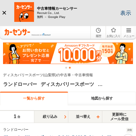
中古車情報カーセンサー
表示
Recruit Co., Ltd.
無料 － Google Play
履歴
お気に入り
メニュー
ディスカバリースポーツ(山梨県)の中古車・中古車情報
ランドローバー ディスカバリースポーツ 山梨県
一覧から探す
地図から探す
更新時に
1
絞り込み
並べ替え
台
メール受信
ランドローバー
PR