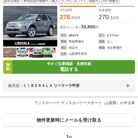
販売店保証
車両品質評価書付
購入プラン付
オンライン相談可
360°画像付
ACC LKA BSA パワーシート シートヒーター ス
テアリングヒーター パワーバックドア LED オート
支払総額
本体価格
ハイビーム ETC
278.
270.
8
5
万円
万円
53,800
通常ローン
月々
円
年式
2021
年
走行
5.7
万km
車検
車検整備付
修復
なし
保証
保証付
整備
法定整備付
住所
山梨県甲府市
今すぐ在庫確認・見積依頼
無
電話する
料
販売店：
ＬＩＢＥＲＡＬＡ リベラーラ甲府
ランドローバー ディスカバリースポーツ（山梨県）の中古車
物件更新時にメールを受け取る
1
/1