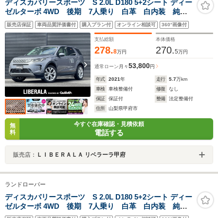
ディスカバリースポーツ S 2.0L D180 5+2シート ディー
ゼルターボ 4WD 後期 7人乗り 白革 白内装 純正
メモリナビ フルセグ 全周囲カメラ AppleCarPlay
販売店保証
車両品質評価書付
購入プラン付
オンライン相談可
360°画像付
ACC LKA BSA パワーシート シートヒーター ス
テアリングヒーター パワーバックドア LED オート
支払総額
本体価格
ハイビーム ETC
278.
270.
8
5
万円
万円
53,800
通常ローン
月々
円
年式
2021
年
走行
5.7
万km
車検
車検整備付
修復
なし
保証
保証付
整備
法定整備付
住所
山梨県甲府市
今すぐ在庫確認・見積依頼
無
電話する
料
販売店：
ＬＩＢＥＲＡＬＡ リベラーラ甲府
ランドローバー
ディスカバリースポーツ S 2.0L D180 5+2シート ディー
ゼルターボ 4WD 後期 7人乗り 白革 白内装 純正
メモリナビ フルセグ 全周囲カメラ AppleCarPlay