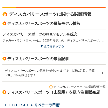
8.8～11.3km/L
8.6～13.3km/L
└市街地:5.9～
└市街地:6.3～
ディスカバリースポーツに関する関連情報
WLTCモード
6.4km/L
11.0km/L
-
燃費
└郊外:9.0～11.0km/L
└郊外:8.7～13.6km/L
ディスカバリースポーツの最新モデル情報
└高速道路:11.0～
└高速道路:10.1～
13.5km/L
15.5km/L
ディスカバリースポーツのPHEVモデルを拡充
ジャガー・ランドローバーは、2026年モデルの「ディスカバリースポーツ」の受注を2025年6月から開始した。このモデルでは、PHEVモデル「P300e」を全3グレード「ダイナミック S」「ランドマーク」「メトロポリタン」に展開し、サステナブルなラインアップを拡充した。新たに標準装備された2ゾーンクライメートコントロールにより、快適性が向上。各グレードには個性的な装備が施され、「ダイナミック S」ではエボニーデュオレザーシートが、「ランドマーク」では固定式パノラミックルーフが、「メトロポリタン」では20インチのアロイホイールが採用された。これにより、ファミリー向けの多用途性と実用性が高められた。（2025.6）
排気量
2992～2994cc
1498～1999cc
1998～31
全てを表示する
駆動方式
4WD
4WD
4WD
ディスカバリースポーツの最新記事
ディスカバリースポーツの新車を検討ならまずは中古車に注目。予算
300万円から探せます！
ディスカバリースポーツの最新記事一覧
ディスカバリースポーツ（山梨県）を扱う注目販売店
ＬＩＢＥＲＡＬＡ リベラーラ甲府