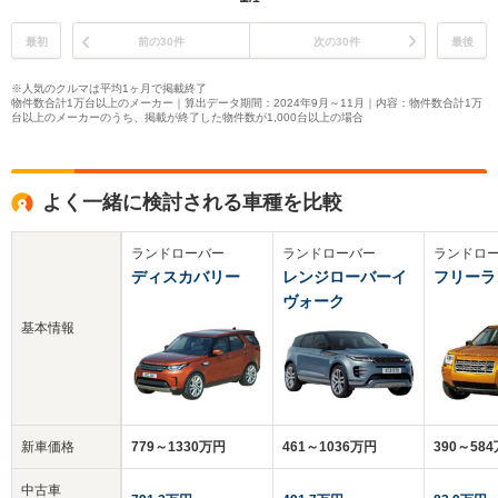
最初
前の30件
次の30件
最後
※人気のクルマは平均1ヶ月で掲載終了
物件数合計1万台以上のメーカー｜算出データ期間：2024年9月～11月｜内容：物件数合計1万
台以上のメーカーのうち、掲載が終了した物件数が1,000台以上の場合
よく一緒に検討される車種を比較
ランドローバー
ランドローバー
ランドロ
ディスカバリー
レンジローバーイ
フリーラ
ヴォーク
基本情報
新車価格
779～1330万円
461～1036万円
390～58
中古車