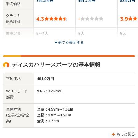
791.2万円
491.7万円
83.9万円
平均価格
クチコミ
4.3
-
3.9
総合評価
乗車定員
5～7人
5人
5人
▼
全てを表示する
ドア数
5ドア
5ドア
5ドア
全高
全高
全高
ディスカバリースポーツの基本情報
1.89m～1.9m
1.65m
1.74m
平均価格
481.9万円
全幅
全幅
全
WLTCモード
9.6～13.2km/L
サイズ
2m
1.91m
1.
燃費
全長
全長
(全長x全幅x全高)
4.97m～4.99m
4.38m
4.
車体寸法
全長：4.59m～4.61m
(全長x全幅x全
全幅：1.9m～1.91m
高)
全高：1.73m
ホイールベース
ホイールベース
ホイー
-m
-m
もっと見る