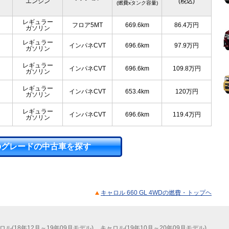
エンジン
(税込)
(燃費xタンク容量)
レギュラー
フロア5MT
669.6km
86.4
万円
ガソリン
レギュラー
インパネCVT
696.6km
97.9
万円
ガソリン
レギュラー
インパネCVT
696.6km
109.8
万円
ガソリン
レギュラー
インパネCVT
653.4km
120
万円
ガソリン
レギュラー
インパネCVT
696.6km
119.4
万円
ガソリン
のグレードの中古車を探す
キャロル 660 GL 4WDの燃費・トップヘ
ロル(18年12月～19年09月モデル)
キャロル(19年10月～20年09月モデル)