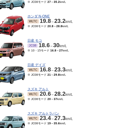
※ JC08モード
27
～
35.2
km/L
ホンダ N-ONE
19.8
23.2
WLTC
～
km/L
※ JC08モード
20.8
～
28.8
km/L
日産 モコ
18.6
30
JC08
～
km/L
※ 10・15モード
16.8
～
27
km/L
日産 デイズ
16.8
23.3
WLTC
～
km/L
※ JC08モード
21
～
29.8
km/L
スズキ アルト
20.6
28.2
WLTC
～
km/L
※ JC08モード
20
～
37
km/L
スズキ アルトラパン
23.4
27.3
WLTC
～
km/L
※ JC08モード
19
～
35.6
km/L