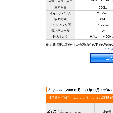
全長 x 全幅 x 全高
3395x1475x147
車両重量
700kg
ホイールベース
2460mm
駆動方式
4WD
ミッション位置
インパネ
最小回転半径
4.2m
最大トルク
6.4kg・m/4000r
※ 燃費情報は定められた試験条件の下での数値
キャロ
こ
キャロル（20年10月～21年11月モデ
排気量/使用燃料・エンジン/ミッション/新車時
グレード名
排気量