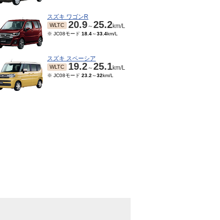
スズキ ワゴンR
20.9
25.2
WLTC
～
km/L
※ JC08モード
18.4
～
33.4
km/L
スズキ スペーシア
19.2
25.1
WLTC
～
km/L
※ JC08モード
23.2
～
32
km/L