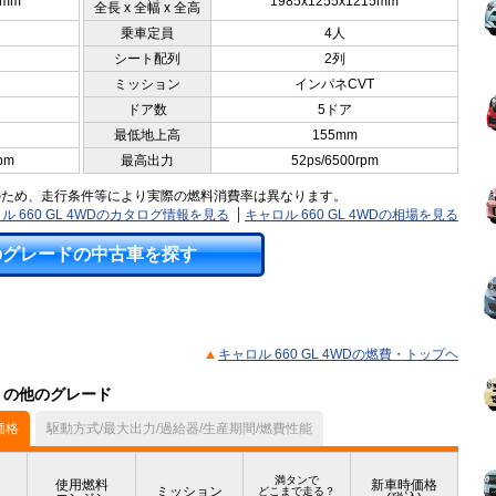
5mm
1985x1255x1215mm
全長 x 全幅 x 全高
乗車定員
4人
シート配列
2列
ミッション
インパネCVT
ドア数
5ドア
最低地上高
155mm
pm
最高出力
52ps/6500rpm
のため、走行条件等により実際の燃料消費率は異なります。
ル 660 GL 4WDのカタログ情報を見る
キャロル 660 GL 4WDの相場を見る
のグレードの中古車を探す
キャロル 660 GL 4WDの燃費・トップヘ
ル）の他のグレード
価格
駆動方式/最大出力/過給器/生産期間/燃費性能
満タンで
使用燃料
新車時価格
ミッション
どこまで走る？