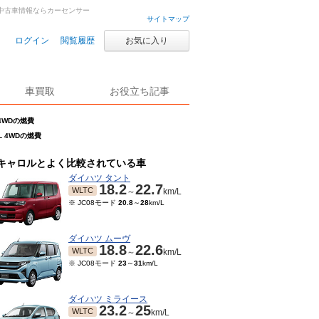
古車・中古車情報ならカーセンサー
サイトマップ
ログイン
閲覧履歴
お気に入り
車買取
お役立ち記事
 4WDの燃費
L 4WDの燃費
キャロルとよく比較されている車
ダイハツ タント
18.2
22.7
WLTC
～
km/L
※ JC08モード
20.8
～
28
km/L
ダイハツ ムーヴ
18.8
22.6
WLTC
～
km/L
※ JC08モード
23
～
31
km/L
ダイハツ ミライース
23.2
25
WLTC
～
km/L