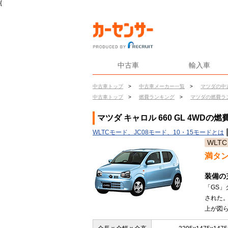
{
中古車
輸入車
中古車トップ
>
中古車メーカー一覧
>
マツダの中
中古車トップ
>
燃費ランキング
>
マツダの燃費ラ
マツダ キャロル 660 GL 4WDの燃
WLTCモード、JC08モード、10・15モードとは
WLTC
満タ
装備の
「GS」
された
上が図ら