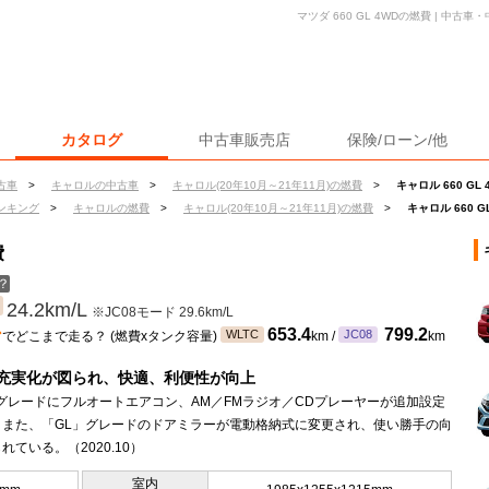
マツダ 660 GL 4WDの燃費 | 中
カタログ
中古車販売店
保険/ローン/他
古車
>
キャロルの中古車
>
キャロル(20年10月～21年11月)の燃費
>
キャロル 660 GL
ンキング
>
キャロルの燃費
>
キャロル(20年10月～21年11月)の燃費
>
キャロル 660 G
費
？
24.2km/L
※JC08モード 29.6km/L
ン
653.4
799.2
WLTC
JC08
でどこまで走る？ (燃費xタンク容量)
km /
km
充実化が図られ、快適、利便性が向上
グレードにフルオートエアコン、AM／FMラジオ／CDプレーヤーが追加設定
。また、「GL」グレードのドアミラーが電動格納式に変更され、使い勝手の向
れている。（2020.10）
室内