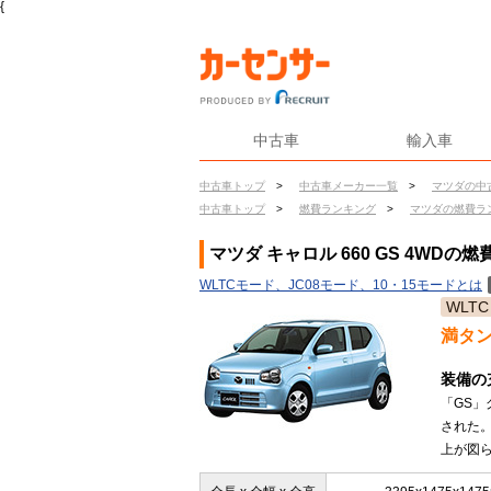
{
中古車
輸入車
中古車トップ
>
中古車メーカー一覧
>
マツダの中
中古車トップ
>
燃費ランキング
>
マツダの燃費ラ
マツダ キャロル 660 GS 4WDの燃
WLTCモード、JC08モード、10・15モードとは
WLTC
満タ
装備の
「GS」
された
上が図ら