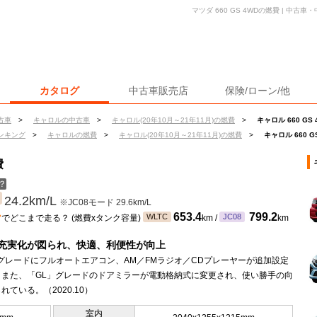
マツダ 660 GS 4WDの燃費 | 中
カタログ
中古車販売店
保険/ローン/他
古車
>
キャロルの中古車
>
キャロル(20年10月～21年11月)の燃費
>
キャロル 660 GS
ンキング
>
キャロルの燃費
>
キャロル(20年10月～21年11月)の燃費
>
キャロル 660 G
費
？
24.2km/L
※JC08モード 29.6km/L
ン
653.4
799.2
WLTC
JC08
でどこまで走る？ (燃費xタンク容量)
km /
km
充実化が図られ、快適、利便性が向上
グレードにフルオートエアコン、AM／FMラジオ／CDプレーヤーが追加設定
。また、「GL」グレードのドアミラーが電動格納式に変更され、使い勝手の向
れている。（2020.10）
室内