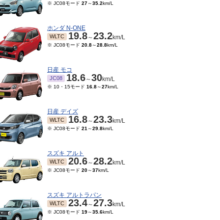
※ JC08モード
27
～
35.2
km/L
ホンダ N-ONE
19.8
23.2
WLTC
～
km/L
※ JC08モード
20.8
～
28.8
km/L
日産 モコ
18.6
30
JC08
～
km/L
※ 10・15モード
16.8
～
27
km/L
日産 デイズ
16.8
23.3
WLTC
～
km/L
※ JC08モード
21
～
29.8
km/L
スズキ アルト
20.6
28.2
WLTC
～
km/L
※ JC08モード
20
～
37
km/L
スズキ アルトラパン
23.4
27.3
WLTC
～
km/L
※ JC08モード
19
～
35.6
km/L