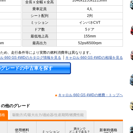
5mm
2040x1255x1215mm
全長 x 全幅 x 全高
乗車定員
4人
シート配列
2列
ミッション
インパネCVT
ドア数
5ドア
最低地上高
155mm
pm
最高出力
52ps/6500rpm
のため、走行条件等により実際の燃料消費率は異なります。
ル 660 GS 4WDのカタログ情報を見る
キャロル 660 GS 4WDの相場を見る
のグレードの中古車を探す
キャロル 660 GS 4WDの燃費・トップヘ
ル）の他のグレード
価格
駆動方式/最大出力/過給器/生産期間/燃費性能
満タンで
使用燃料
新車時価格
ミッション
どこまで走る？