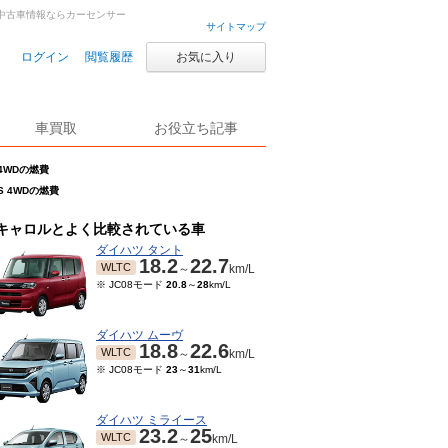
古車・中古車情報ならカーセンサー
サイトマップ
ログイン
閲覧履歴
お気に入り
車買取
お役立ち記事
 4WDの燃費
S 4WDの燃費
キャロルとよく比較されている車
ダイハツ タント
18.2
22.7
WLTC
～
km/L
※ JC08モード
20.8
～
28
km/L
ダイハツ ムーヴ
18.8
22.6
WLTC
～
km/L
※ JC08モード
23
～
31
km/L
ダイハツ ミライース
23.2
25
WLTC
～
km/L