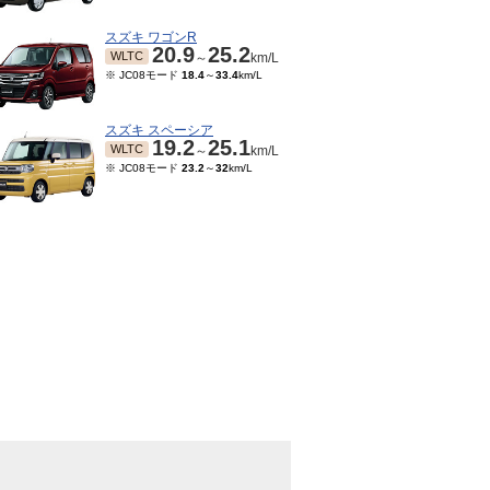
スズキ ワゴンR
20.9
25.2
WLTC
～
km/L
※ JC08モード
18.4
～
33.4
km/L
スズキ スペーシア
19.2
25.1
WLTC
～
km/L
※ JC08モード
23.2
～
32
km/L