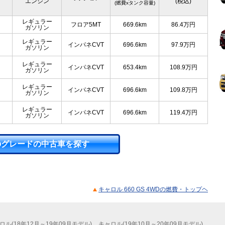
エンジン
(税込)
(燃費xタンク容量)
レギュラー
フロア5MT
669.6km
86.4
万円
ガソリン
レギュラー
インパネCVT
696.6km
97.9
万円
ガソリン
レギュラー
インパネCVT
653.4km
108.9
万円
ガソリン
レギュラー
インパネCVT
696.6km
109.8
万円
ガソリン
レギュラー
インパネCVT
696.6km
119.4
万円
ガソリン
のグレードの中古車を探す
キャロル 660 GS 4WDの燃費・トップヘ
ロル(18年12月～19年09月モデル)
キャロル(19年10月～20年09月モデル)