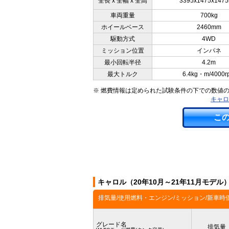
全長 x 全幅 x 全高
3395x1475x147
車両重量
700kg
ホイールベース
2460mm
駆動方式
4WD
ミッション位置
インパネ
最小回転半径
4.2m
最大トルク
6.4kg・m/4000r
※ 燃費情報は定められた試験条件の下での数値
キャロ
こ
キャロル（20年10月～21年11月モデ
排気量/使用燃料・エンジン/ミッション/新車時
グレード名
排気量