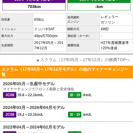
703km
-km
レギュラー
使用燃料
658cc
排気量
エンジン
ガソリン
インパネ5AT
4WD
ミッション
駆動方式
49ps/5700rpm
-
最大出力
過給器（ターボ）
2017年05月～201
H27年度燃費基準
生産期間
燃費性能
7年12月
+20%達成
▲スクラム（17年05月～17年12月）の燃費TOPへ
スクラム（17年05月～17年12月モデル）の他のマイナーチェンジ一
覧
2026年05月～生産中モデル
マイナーチェンジでフロント刷新と安全強化
JC08
19.8～22.1km/L
10・15
-km/L
2024年03月～2026年04月モデル
JC08
19.2～22.1km/L
10・15
-km/L
2022年04月～2024年02月モデル