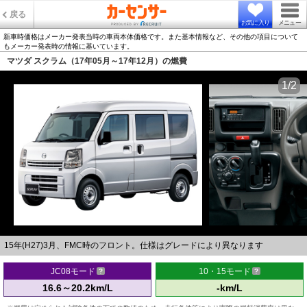
戻る
お気に入り
メニュー
新車時価格はメーカー発表当時の車両本体価格です。また基本情報など、その他の項目について
もメーカー発表時の情報に基いています。
マツダ スクラム（17年05月～17年12月）の燃費
1/2
15年(H27)3月、FMC時のフロント。仕様はグレードにより異なります
JC08モード
10・15モード
16.6～20.2km/L
-km/L