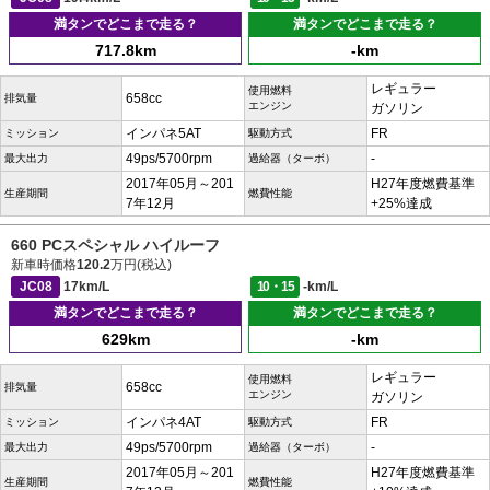
満タンでどこまで走る？
満タンでどこまで走る？
717.8km
-km
レギュラー
使用燃料
658cc
排気量
エンジン
ガソリン
インパネ5AT
FR
ミッション
駆動方式
49ps/5700rpm
-
最大出力
過給器（ターボ）
2017年05月～201
H27年度燃費基準
生産期間
燃費性能
7年12月
+25%達成
660 PCスペシャル ハイルーフ
新車時価格
120.2
万円(税込)
JC08
17km/L
10・15
-km/L
満タンでどこまで走る？
満タンでどこまで走る？
629km
-km
レギュラー
使用燃料
658cc
排気量
エンジン
ガソリン
インパネ4AT
FR
ミッション
駆動方式
49ps/5700rpm
-
最大出力
過給器（ターボ）
2017年05月～201
H27年度燃費基準
生産期間
燃費性能