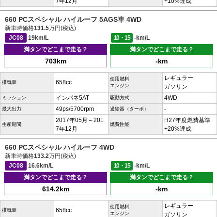
7年12月
+10%達成
660 PCスペシャル ハイルーフ 5AGS車 4WD
新車時価格
131.5
万円(税込)
JC08
19km/L
10・15
-km/L
満タンでどこまで走る？
満タンでどこまで走る？
703km
-km
レギュラー
使用燃料
658cc
排気量
エンジン
ガソリン
インパネ5AT
4WD
ミッション
駆動方式
49ps/5700rpm
-
最大出力
過給器（ターボ）
2017年05月～201
H27年度燃費基準
生産期間
燃費性能
7年12月
+20%達成
660 PCスペシャル ハイルーフ 4WD
新車時価格
133.2
万円(税込)
JC08
16.6km/L
10・15
-km/L
満タンでどこまで走る？
満タンでどこまで走る？
614.2km
-km
レギュラー
使用燃料
658cc
排気量
エンジン
ガソリン