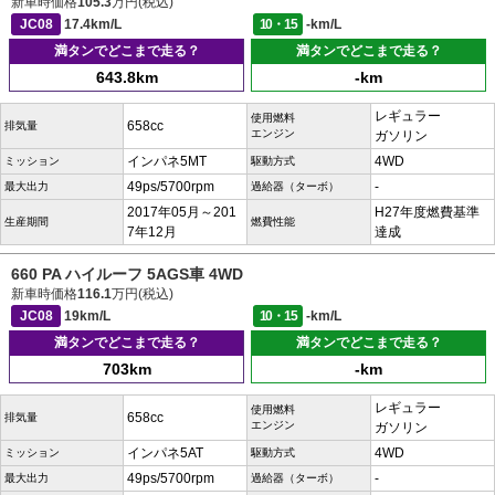
新車時価格
105.3
万円(税込)
JC08
17.4km/L
10・15
-km/L
満タンでどこまで走る？
満タンでどこまで走る？
643.8km
-km
レギュラー
使用燃料
658cc
排気量
エンジン
ガソリン
インパネ5MT
4WD
ミッション
駆動方式
49ps/5700rpm
-
最大出力
過給器（ターボ）
2017年05月～201
H27年度燃費基準
生産期間
燃費性能
7年12月
達成
660 PA ハイルーフ 5AGS車 4WD
新車時価格
116.1
万円(税込)
JC08
19km/L
10・15
-km/L
満タンでどこまで走る？
満タンでどこまで走る？
703km
-km
レギュラー
使用燃料
658cc
排気量
エンジン
ガソリン
インパネ5AT
4WD
ミッション
駆動方式
49ps/5700rpm
-
最大出力
過給器（ターボ）