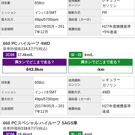
レギュラー
使用燃料
658cc
排気量
エンジン
ガソリン
インパネ5MT
FR
ミッション
駆動方式
49ps/5700rpm
-
最大出力
過給器（ターボ）
2017年05月～201
H27年度燃費基準
生産期間
燃費性能
7年12月
+5%達成
660 PC ハイルーフ 4WD
新車時価格
114.3
万円(税込)
JC08
17.4km/L
10・15
-km/L
満タンでどこまで走る？
満タンでどこまで走る？
643.8km
-km
レギュラー
使用燃料
658cc
排気量
エンジン
ガソリン
インパネ5MT
4WD
ミッション
駆動方式
49ps/5700rpm
-
最大出力
過給器（ターボ）
2017年05月～201
H27年度燃費基準
生産期間
燃費性能
7年12月
達成
660 PCスペシャル ハイルーフ 5AGS車
新車時価格
118.6
万円(税込)
JC08
19.4km/L
10・15
-km/L