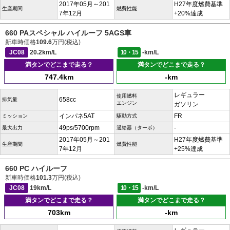
2017年05月～201
H27年度燃費基準
生産期間
燃費性能
7年12月
+20%達成
660 PAスペシャル ハイルーフ 5AGS車
新車時価格
109.6
万円(税込)
JC08
20.2km/L
10・15
-km/L
満タンでどこまで走る？
満タンでどこまで走る？
747.4km
-km
レギュラー
使用燃料
658cc
排気量
エンジン
ガソリン
インパネ5AT
FR
ミッション
駆動方式
49ps/5700rpm
-
最大出力
過給器（ターボ）
2017年05月～201
H27年度燃費基準
生産期間
燃費性能
7年12月
+25%達成
660 PC ハイルーフ
新車時価格
101.3
万円(税込)
JC08
19km/L
10・15
-km/L
満タンでどこまで走る？
満タンでどこまで走る？
703km
-km