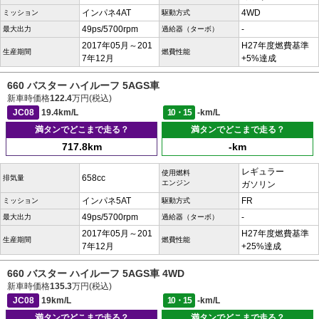
インパネ4AT
4WD
ミッション
駆動方式
49ps/5700rpm
-
最大出力
過給器（ターボ）
2017年05月～201
H27年度燃費基準
生産期間
燃費性能
7年12月
+5%達成
660 バスター ハイルーフ 5AGS車
新車時価格
122.4
万円(税込)
JC08
19.4km/L
10・15
-km/L
満タンでどこまで走る？
満タンでどこまで走る？
717.8km
-km
レギュラー
使用燃料
658cc
排気量
エンジン
ガソリン
インパネ5AT
FR
ミッション
駆動方式
49ps/5700rpm
-
最大出力
過給器（ターボ）
2017年05月～201
H27年度燃費基準
生産期間
燃費性能
7年12月
+25%達成
660 バスター ハイルーフ 5AGS車 4WD
新車時価格
135.3
万円(税込)
JC08
19km/L
10・15
-km/L
満タンでどこまで走る？
満タンでどこまで走る？