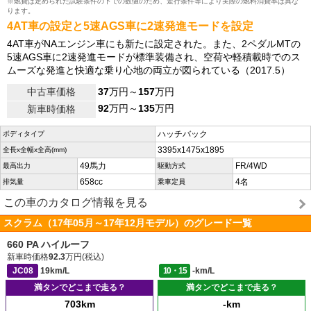
※燃費は定められた試験条件の下での数値のため、走行条件等により実際の燃料消費率は異な
ります。
4AT車の設定と5速AGS車に2速発進モードを設定
4AT車がNAエンジン車にも新たに設定された。また、2ペダルMTの
5速AGS車に2速発進モードが標準装備され、空荷や軽積載時でのス
ムーズな発進と快適な乗り心地の両立が図られている（2017.5）
中古車価格
37
万円～
157
万円
92
万円～
135
万円
新車時価格
ハッチバック
ボディタイプ
3395x1475x1895
全長x全幅x全高(mm)
49馬力
FR/4WD
最高出力
駆動方式
658cc
4名
排気量
乗車定員
この車のカタログ情報を見る
スクラム（17年05月～17年12月モデル）のグレード一覧
660 PA ハイルーフ
新車時価格
92.3
万円(税込)
JC08
19km/L
10・15
-km/L
満タンでどこまで走る？
満タンでどこまで走る？
703km
-km