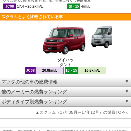
クラス最大の荷室容量をほこる、仕事に役立つ軽商用車
JC08
17.4～20.2km/L
10・15
-km/L
スクラムとよく比較されている車
ダイハツ
タント
JC08
20.8km/L
10・15
16.8km/L
マツダの他の車の燃費情報
他のメーカーの燃費ランキング
ボディタイプ別燃費ランキング
▲スクラム（17年05月～17年12月）の燃費TOPへ