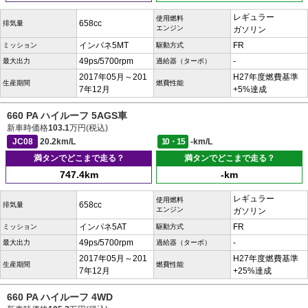
レギュラー
使用燃料
658cc
排気量
エンジン
ガソリン
インパネ5MT
FR
ミッション
駆動方式
49ps/5700rpm
-
最大出力
過給器（ターボ）
2017年05月～201
H27年度燃費基準
生産期間
燃費性能
7年12月
+5%達成
660 PA ハイルーフ 5AGS車
新車時価格
103.1
万円(税込)
JC08
20.2km/L
10・15
-km/L
満タンでどこまで走る？
満タンでどこまで走る？
747.4km
-km
レギュラー
使用燃料
658cc
排気量
エンジン
ガソリン
インパネ5AT
FR
ミッション
駆動方式
49ps/5700rpm
-
最大出力
過給器（ターボ）
2017年05月～201
H27年度燃費基準
生産期間
燃費性能
7年12月
+25%達成
660 PA ハイルーフ 4WD