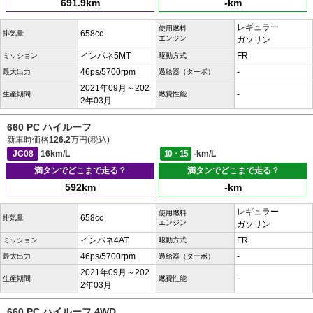
691.9km
-km
レギュラー
使用燃料
658cc
排気量
エンジン
ガソリン
インパネ5MT
FR
ミッション
駆動方式
46ps/5700rpm
-
最大出力
過給器（ターボ）
2021年09月～202
-
生産期間
燃費性能
2年03月
660 PC ハイルーフ
新車時価格
126.2
万円(税込)
JC08
16km/L
10・15
-km/L
満タンでどこまで走る？
満タンでどこまで走る？
592km
-km
レギュラー
使用燃料
658cc
排気量
エンジン
ガソリン
インパネ4AT
FR
ミッション
駆動方式
46ps/5700rpm
-
最大出力
過給器（ターボ）
2021年09月～202
-
生産期間
燃費性能
2年03月
660 PC ハイルーフ 4WD