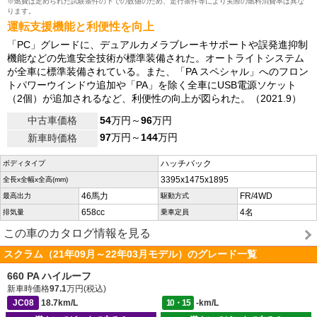
※燃費は定められた試験条件の下での数値のため、走行条件等により実際の燃料消費率は異な
ります。
運転支援機能と利便性を向上
「PC」グレードに、デュアルカメラブレーキサポートや誤発進抑制
機能などの先進安全技術が標準装備された。オートライトシステム
が全車に標準装備されている。また、「PA スペシャル」へのフロン
トパワーウインドウ追加や「PA」を除く全車にUSB電源ソケット
（2個）が追加されるなど、利便性の向上が図られた。（2021.9）
中古車価格
54
万円～
96
万円
97
万円～
144
万円
新車時価格
ハッチバック
ボディタイプ
3395x1475x1895
全長x全幅x全高(mm)
46馬力
FR/4WD
最高出力
駆動方式
658cc
4名
排気量
乗車定員
この車のカタログ情報を見る
スクラム（21年09月～22年03月モデル）のグレード一覧
660 PA ハイルーフ
新車時価格
97.1
万円(税込)
JC08
18.7km/L
10・15
-km/L