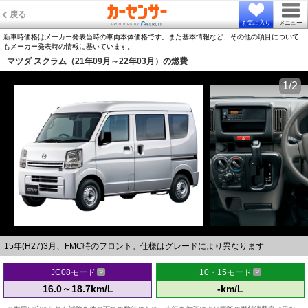
戻る
お気に入り
メニュー
新車時価格はメーカー発表当時の車両本体価格です。また基本情報など、その他の項目について
もメーカー発表時の情報に基いています。
マツダ スクラム（21年09月～22年03月）の燃費
1/2
15年(H27)3月、FMC時のフロント。仕様はグレードにより異なります
JC08モード
10・15モード
16.0～18.7km/L
-km/L