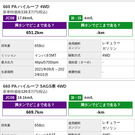
660 PA ハイルーフ 4WD
新車時価格
110.3
万円(税込)
JC08
17.6km/L
10・15
-km/L
満タンでどこまで走る？
満タンでどこまで走る？
651.2km
-km
レギュラー
使用燃料
658cc
排気量
エンジン
ガソリン
インパネ5MT
4WD
ミッション
駆動方式
46ps/5700rpm
-
最大出力
過給器（ターボ）
2021年09月～202
-
生産期間
燃費性能
2年03月
660 PA ハイルーフ 5AGS車 4WD
新車時価格
120.5
万円(税込)
JC08
18.1km/L
10・15
-km/L
満タンでどこまで走る？
満タンでどこまで走る？
669.7km
-km
レギュラー
使用燃料
658cc
排気量
エンジン
ガソリン
ミッション
駆動方式