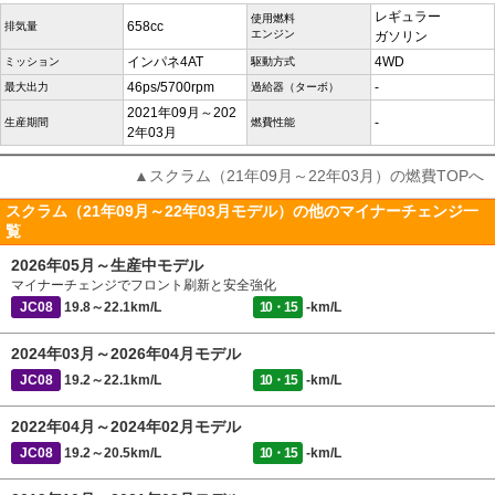
レギュラー
使用燃料
658cc
排気量
エンジン
ガソリン
インパネ4AT
4WD
ミッション
駆動方式
46ps/5700rpm
-
最大出力
過給器（ターボ）
2021年09月～202
-
生産期間
燃費性能
2年03月
▲スクラム（21年09月～22年03月）の燃費TOPへ
スクラム（21年09月～22年03月モデル）の他のマイナーチェンジ一
覧
2026年05月～生産中モデル
マイナーチェンジでフロント刷新と安全強化
JC08
19.8～22.1km/L
10・15
-km/L
2024年03月～2026年04月モデル
JC08
19.2～22.1km/L
10・15
-km/L
2022年04月～2024年02月モデル
JC08
19.2～20.5km/L
10・15
-km/L