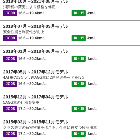
2019年10月～2021年08月モデル
消費税の変更により価格を修正
JC08
16.6～19.4km/L
10・15
-km/L
2019年07月～2019年09月モデル
安全性能と利便性が向上
JC08
16.6～19.4km/L
10・15
-km/L
2018年01月～2019年06月モデル
JC08
16.6～20.2km/L
10・15
-km/L
2017年05月～2017年12月モデル
4AT車の設定と5速AGS車に2速発進モードを設定
JC08
16.6～20.2km/L
10・15
-km/L
2015年12月～2017年04月モデル
5AGS車の仕様を変更
JC08
17.4～20.2km/L
10・15
-km/L
2015年03月～2015年11月モデル
クラス最大の荷室容量をほこる、仕事に役立つ軽商用車
JC08
17.4～20.2km/L
10・15
-km/L