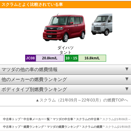
スクラムとよく比較されている車
ダイハツ
タント
JC08
20.8km/L
10・15
16.8km/L
マツダの他の車の燃費情報
他のメーカーの燃費ランキング
ボディタイプ別燃費ランキング
▲スクラム（21年09月～22年03月）の燃費TOPへ
中古車トップ
中古車メーカー一覧
マツダの中古車
スクラムの中古車
スクラム(21年09月～
中古車トップ
燃費ランキング
マツダの燃費ランキング
スクラムの燃費
スクラム(21年09月