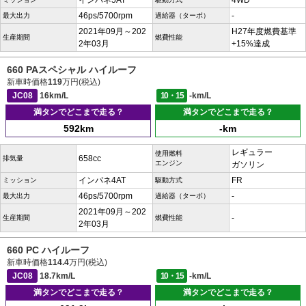
インパネ5AT
4WD
46ps/5700rpm
-
最大出力
過給器（ターボ）
2021年09月～202
H27年度燃費基準
生産期間
燃費性能
2年03月
+15%達成
660 PAスペシャル ハイルーフ
新車時価格
119
万円(税込)
JC08
16km/L
10・15
-km/L
満タンでどこまで走る？
満タンでどこまで走る？
592km
-km
レギュラー
使用燃料
658cc
排気量
エンジン
ガソリン
インパネ4AT
FR
ミッション
駆動方式
46ps/5700rpm
-
最大出力
過給器（ターボ）
2021年09月～202
-
生産期間
燃費性能
2年03月
660 PC ハイルーフ
新車時価格
114.4
万円(税込)
JC08
18.7km/L
10・15
-km/L
満タンでどこまで走る？
満タンでどこまで走る？