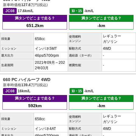
新車時価格
127.6
万円(税込)
JC08
17.6km/L
10・15
-km/L
満タンでどこまで走る？
満タンでどこまで走る？
651.2km
-km
レギュラー
使用燃料
658cc
排気量
エンジン
ガソリン
インパネ5MT
4WD
ミッション
駆動方式
46ps/5700rpm
-
最大出力
過給器（ターボ）
2021年09月～202
-
生産期間
燃費性能
2年03月
660 PC ハイルーフ 4WD
新車時価格
139.4
万円(税込)
JC08
16km/L
10・15
-km/L
満タンでどこまで走る？
満タンでどこまで走る？
592km
-km
レギュラー
使用燃料
658cc
排気量
エンジン
ガソリン
インパネ4AT
4WD
ミッション
駆動方式
46ps/5700rpm
-
最大出力
過給器（ターボ）