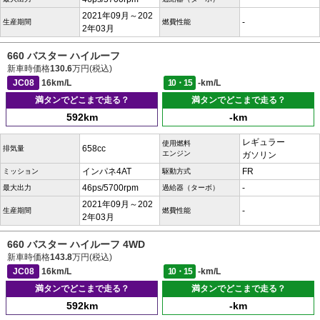
2021年09月～202
-
生産期間
燃費性能
2年03月
660 バスター ハイルーフ
新車時価格
130.6
万円(税込)
JC08
16km/L
10・15
-km/L
満タンでどこまで走る？
満タンでどこまで走る？
592km
-km
レギュラー
使用燃料
658cc
排気量
エンジン
ガソリン
インパネ4AT
FR
ミッション
駆動方式
46ps/5700rpm
-
最大出力
過給器（ターボ）
2021年09月～202
-
生産期間
燃費性能
2年03月
660 バスター ハイルーフ 4WD
新車時価格
143.8
万円(税込)
JC08
16km/L
10・15
-km/L
満タンでどこまで走る？
満タンでどこまで走る？
592km
-km