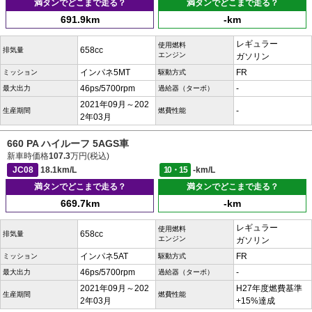
満タンでどこまで走る？
満タンでどこまで走る？
691.9km
-km
レギュラー
使用燃料
658cc
排気量
エンジン
ガソリン
インパネ5MT
FR
ミッション
駆動方式
46ps/5700rpm
-
最大出力
過給器（ターボ）
2021年09月～202
-
生産期間
燃費性能
2年03月
660 PA ハイルーフ 5AGS車
新車時価格
107.3
万円(税込)
JC08
18.1km/L
10・15
-km/L
満タンでどこまで走る？
満タンでどこまで走る？
669.7km
-km
レギュラー
使用燃料
658cc
排気量
エンジン
ガソリン
インパネ5AT
FR
ミッション
駆動方式
46ps/5700rpm
-
最大出力
過給器（ターボ）
2021年09月～202
H27年度燃費基準
生産期間
燃費性能
2年03月
+15%達成