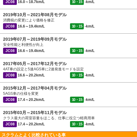
JC08
16.0～18.7km/L
10・15
-km/L
2019年10月～2021年08月モデル
消費税の変更により価格を修正
JC08
16.6～19.4km/L
10・15
-km/L
2019年07月～2019年09月モデル
安全性能と利便性が向上
JC08
16.6～19.4km/L
10・15
-km/L
2017年05月～2017年12月モデル
4AT車の設定と5速AGS車に2速発進モードを設定
JC08
16.6～20.2km/L
10・15
-km/L
2015年12月～2017年04月モデル
5AGS車の仕様を変更
JC08
17.4～20.2km/L
10・15
-km/L
2015年03月～2015年11月モデル
クラス最大の荷室容量をほこる、仕事に役立つ軽商用車
JC08
17.4～20.2km/L
10・15
-km/L
スクラムとよく比較されている車