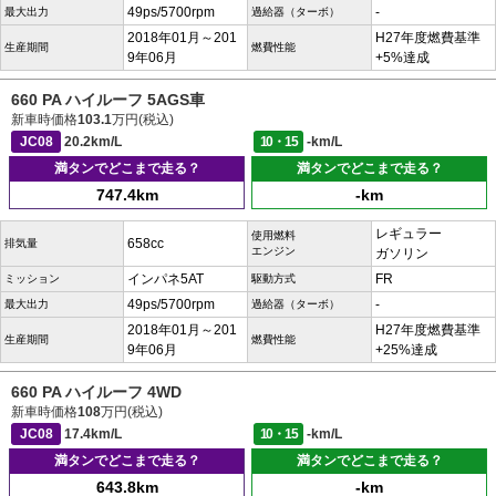
49ps/5700rpm
-
最大出力
過給器（ターボ）
2018年01月～201
H27年度燃費基準
生産期間
燃費性能
9年06月
+5%達成
660 PA ハイルーフ 5AGS車
新車時価格
103.1
万円(税込)
JC08
20.2km/L
10・15
-km/L
満タンでどこまで走る？
満タンでどこまで走る？
747.4km
-km
レギュラー
使用燃料
658cc
排気量
エンジン
ガソリン
インパネ5AT
FR
ミッション
駆動方式
49ps/5700rpm
-
最大出力
過給器（ターボ）
2018年01月～201
H27年度燃費基準
生産期間
燃費性能
9年06月
+25%達成
660 PA ハイルーフ 4WD
新車時価格
108
万円(税込)
JC08
17.4km/L
10・15
-km/L
満タンでどこまで走る？
満タンでどこまで走る？
643.8km
-km