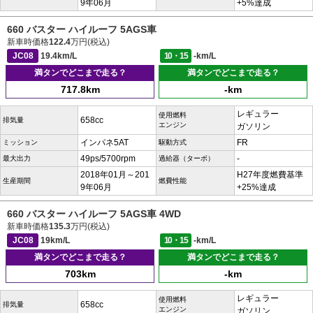
9年06月
+5%達成
660 バスター ハイルーフ 5AGS車
新車時価格
122.4
万円(税込)
JC08
19.4km/L
10・15
-km/L
満タンでどこまで走る？
満タンでどこまで走る？
717.8km
-km
レギュラー
使用燃料
658cc
排気量
エンジン
ガソリン
インパネ5AT
FR
ミッション
駆動方式
49ps/5700rpm
-
最大出力
過給器（ターボ）
2018年01月～201
H27年度燃費基準
生産期間
燃費性能
9年06月
+25%達成
660 バスター ハイルーフ 5AGS車 4WD
新車時価格
135.3
万円(税込)
JC08
19km/L
10・15
-km/L
満タンでどこまで走る？
満タンでどこまで走る？
703km
-km
レギュラー
使用燃料
658cc
排気量
エンジン
ガソリン