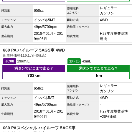
レギュラー
使用燃料
658cc
排気量
エンジン
ガソリン
インパネ5MT
4WD
ミッション
駆動方式
49ps/5700rpm
-
最大出力
過給器（ターボ）
2018年01月～201
H27年度燃費基準
生産期間
燃費性能
9年06月
達成
660 PA ハイルーフ 5AGS車 4WD
新車時価格
116.1
万円(税込)
JC08
19km/L
10・15
-km/L
満タンでどこまで走る？
満タンでどこまで走る？
703km
-km
レギュラー
使用燃料
658cc
排気量
エンジン
ガソリン
インパネ5AT
4WD
ミッション
駆動方式
49ps/5700rpm
-
最大出力
過給器（ターボ）
2018年01月～201
H27年度燃費基準
生産期間
燃費性能
9年06月
+20%達成
660 PAスペシャル ハイルーフ 5AGS車