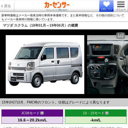
戻る
お気に入り
メニュー
新車時価格はメーカー発表当時の車両本体価格です。また基本情報など、その他の項目について
もメーカー発表時の情報に基いています。
マツダ スクラム（18年01月～19年06月）の燃費
1/2
15年(H27)3月、FMC時のフロント。仕様はグレードにより異なります
JC08モード
10・15モード
16.6～20.2km/L
-km/L