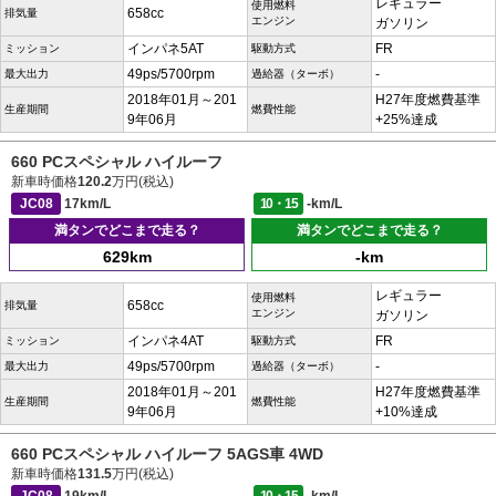
レギュラー
使用燃料
658cc
排気量
エンジン
ガソリン
インパネ5AT
FR
ミッション
駆動方式
49ps/5700rpm
-
最大出力
過給器（ターボ）
2018年01月～201
H27年度燃費基準
生産期間
燃費性能
9年06月
+25%達成
660 PCスペシャル ハイルーフ
新車時価格
120.2
万円(税込)
JC08
17km/L
10・15
-km/L
満タンでどこまで走る？
満タンでどこまで走る？
629km
-km
レギュラー
使用燃料
658cc
排気量
エンジン
ガソリン
インパネ4AT
FR
ミッション
駆動方式
49ps/5700rpm
-
最大出力
過給器（ターボ）
2018年01月～201
H27年度燃費基準
生産期間
燃費性能
9年06月
+10%達成
660 PCスペシャル ハイルーフ 5AGS車 4WD
新車時価格
131.5
万円(税込)