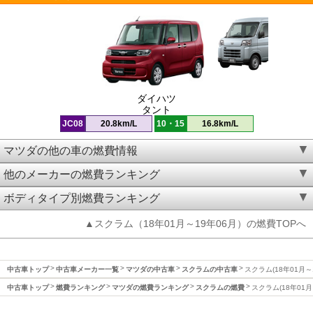
ダイハツ
タント
JC08
20.8km/L
10・15
16.8km/L
マツダの他の車の燃費情報
他のメーカーの燃費ランキング
ボディタイプ別燃費ランキング
▲スクラム（18年01月～19年06月）の燃費TOPへ
中古車トップ
中古車メーカー一覧
マツダの中古車
スクラムの中古車
スクラム(18年01月～
中古車トップ
燃費ランキング
マツダの燃費ランキング
スクラムの燃費
スクラム(18年01月