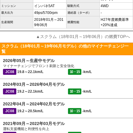
インパネ5AT
4WD
ミッション
駆動方式
49ps/5700rpm
-
最大出力
過給器（ターボ）
2018年01月～201
H27年度燃費基準
生産期間
燃費性能
9年06月
+20%達成
▲スクラム（18年01月～19年06月）の燃費TOPへ
スクラム（18年01月～19年06月モデル）の他のマイナーチェンジ一
覧
2026年05月～生産中モデル
マイナーチェンジでフロント刷新と安全強化
JC08
19.8～22.1km/L
10・15
-km/L
2024年03月～2026年04月モデル
JC08
19.2～22.1km/L
10・15
-km/L
2022年04月～2024年02月モデル
JC08
19.2～20.5km/L
10・15
-km/L
2021年09月～2022年03月モデル
運転支援機能と利便性を向上