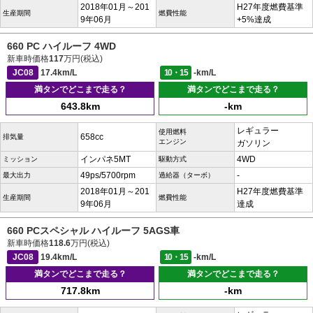
2018年01月～201
H27年度燃費基準
生産期間
燃費性能
9年06月
+5%達成
660 PC ハイルーフ 4WD
新車時価格
117
万円(税込)
JC08
17.4km/L
10・15
-km/L
満タンでどこまで走る？
満タンでどこまで走る？
643.8km
-km
レギュラー
使用燃料
658cc
排気量
エンジン
ガソリン
インパネ5MT
4WD
ミッション
駆動方式
49ps/5700rpm
-
最大出力
過給器（ターボ）
2018年01月～201
H27年度燃費基準
生産期間
燃費性能
9年06月
達成
660 PCスペシャル ハイルーフ 5AGS車
新車時価格
118.6
万円(税込)
JC08
19.4km/L
10・15
-km/L
満タンでどこまで走る？
満タンでどこまで走る？
717.8km
-km