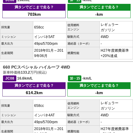
JC08
19km/L
10・15
-km/L
満タンでどこまで走る？
満タンでどこまで走る？
703km
-km
レギュラー
使用燃料
658cc
排気量
エンジン
ガソリン
インパネ5AT
4WD
ミッション
駆動方式
49ps/5700rpm
-
最大出力
過給器（ターボ）
2018年01月～201
H27年度燃費基準
生産期間
燃費性能
9年06月
+20%達成
660 PCスペシャル ハイルーフ 4WD
新車時価格
133.2
万円(税込)
JC08
16.6km/L
10・15
-km/L
満タンでどこまで走る？
満タンでどこまで走る？
614.2km
-km
レギュラー
使用燃料
658cc
排気量
エンジン
ガソリン
インパネ4AT
4WD
ミッション
駆動方式
49ps/5700rpm
-
最大出力
過給器（ターボ）
2018年01月～201
H27年度燃費基準
生産期間
燃費性能