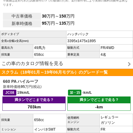
※燃費は定められた試験条件の下での数値のため、走行条件等により実際の燃料消費率は異な
ります。
中古車価格
30
万円～
150
万円
95
万円～
135
万円
新車時価格
ハッチバック
ボディタイプ
3395x1475x1895
全長x全幅x全高(mm)
49馬力
FR/4WD
最高出力
駆動方式
658cc
4名
排気量
乗車定員
この車のカタログ情報を見る
スクラム（18年01月～19年06月モデル）のグレード一覧
660 PA ハイルーフ
新車時価格
95
万円(税込)
JC08
19km/L
10・15
-km/L
満タンでどこまで走る？
満タンでどこまで走る？
703km
-km
レギュラー
使用燃料
658cc
排気量
エンジン
ガソリン
インパネ5MT
FR
ミッション
駆動方式