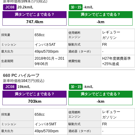
新車時価格
109.6
万円(税込)
JC08
20.2km/L
10・15
-km/L
満タンでどこまで走る？
満タンでどこまで走る？
747.4km
-km
レギュラー
使用燃料
658cc
排気量
エンジン
ガソリン
インパネ5AT
FR
ミッション
駆動方式
49ps/5700rpm
-
最大出力
過給器（ターボ）
2018年01月～201
H27年度燃費基準
生産期間
燃費性能
9年06月
+25%達成
660 PC ハイルーフ
新車時価格
104
万円(税込)
JC08
19km/L
10・15
-km/L
満タンでどこまで走る？
満タンでどこまで走る？
703km
-km
レギュラー
使用燃料
658cc
排気量
エンジン
ガソリン
インパネ5MT
FR
ミッション
駆動方式
49ps/5700rpm
-
最大出力
過給器（ターボ）