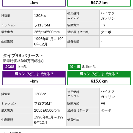
-km
547.2km
ハイオク
使用燃料
1308cc
排気量
エンジン
ガソリン
フロア5MT
FR
ミッション
駆動方式
265ps/6500rpm
ターボ
最大出力
過給器（ターボ）
1996年01月～199
-
生産期間
燃費性能
6年12月
タイプRB バサースト
新車時価格
344
万円(税抜)
JC08
-km/L
10・15
8.1km/L
満タンでどこまで走る？
満タンでどこまで走る？
-km
615.6km
ハイオク
使用燃料
1308cc
排気量
エンジン
ガソリン
フロア5MT
FR
ミッション
駆動方式
265ps/6500rpm
ターボ
最大出力
過給器（ターボ）
1996年01月～199
-
生産期間
燃費性能
6年12月