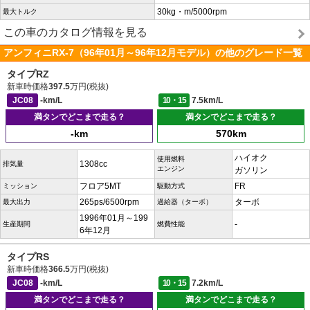
30kg・m/5000rpm
最大トルク
この車のカタログ情報を見る
アンフィニRX-7（96年01月～96年12月モデル）の他のグレード一覧
タイプRZ
新車時価格
397.5
万円(税抜)
JC08
-km/L
10・15
7.5km/L
満タンでどこまで走る？
満タンでどこまで走る？
-km
570km
ハイオク
使用燃料
1308cc
排気量
エンジン
ガソリン
フロア5MT
FR
ミッション
駆動方式
265ps/6500rpm
ターボ
最大出力
過給器（ターボ）
1996年01月～199
-
生産期間
燃費性能
6年12月
タイプRS
新車時価格
366.5
万円(税抜)
JC08
-km/L
10・15
7.2km/L
満タンでどこまで走る？
満タンでどこまで走る？