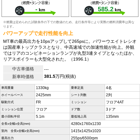
（燃費×タンク容量）
（燃費×タンク容量）
-
585.2
km
km
※燃費は定められた試験条件の下での数値のため、走行条件等により実際の燃料消費率は異な
ります。
パワーアップで走行性能を向上
MT車の最高出力を10psアップして265psに。パワーウエイトレシオ
は国産車トップクラスとなり、中高速域での加速性能が向上。外観
ではリアのコンビネーションランプが丸型3連タイプとなったほか、
リアスポイラーも大型化された。（1996.1）
中古車価格
---
381.5
万円(税抜)
新車時価格
1330kg
4名
車両重量
乗車定員
2425mm
2列
ホイールベース
シート列数
FR
フロア4AT
駆動方式
ミッション
フロア
3ドア
ミッション位置
ドア数
5.1m
135mm
最小回転半径
最低地上高
4280x1760x1230
全長x全幅x全高(mm)
1415x1425x1020
室内 全長x全幅x全高(mm)
255ps/6500rpm
最高出力