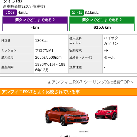
タイプRB
新車時価格
320
万円(税抜)
JC08
-km/L
10・15
8.1km/L
満タンでどこまで走る？
満タンでどこまで走る？
-km
615.6km
ハイオク
使用燃料
1308cc
排気量
エンジン
ガソリン
フロア5MT
FR
ミッション
駆動方式
265ps/6500rpm
ターボ
最大出力
過給器（ターボ）
1996年01月～199
-
生産期間
燃費性能
6年12月
▲アンフィニRX-7 ツーリングXの燃費TOPへ
アンフィニRX-7とよく比較されている車
シボレー