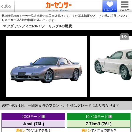
戻る
お気に入り
メニュー
新車時価格はメーカー発表当時の車両本体価格です。また基本情報など、その他の項目について
もメーカー発表時の情報に基いています。
マツダ アンフィニRX-7 ツーリングXの燃費
1/3
96年(H08)1月、一部改良時のフロント。仕様はグレードにより異なります
JC08モード
10・15モード
-km/L(76L)
7.7km/L(76L)
満タン
でどこまで走る？
満タン
でどこまで走る？