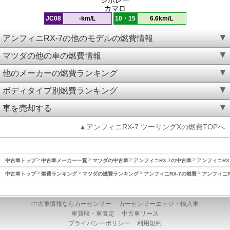
カマロ
JC08
-km/L
10・15
6.6km/L
アンフィニRX-7の他のモデルの燃費情報
マツダの他の車の燃費情報
他のメーカーの燃費ランキング
ボディタイプ別燃費ランキング
車を売却する
▲アンフィニRX-7 ツーリングXの燃費TOPへ
中古車トップ
中古車メーカー一覧
マツダの中古車
アンフィニRX-7の中古車
アンフィニRX-
中古車トップ
燃費ランキング
マツダの燃費ランキング
アンフィニRX-7の燃費
アンフィニRX
中古車情報ならカーセンサー
カーセンサーエッジ・輸入車
車買取・車査定
中古車リース
プライバシーポリシー
利用規約