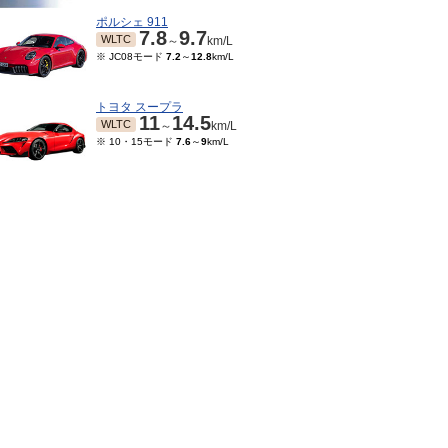
ポルシェ 911
7.8
9.7
WLTC
～
km/L
※ JC08モード
7.2
～
12.8
km/L
トヨタ スープラ
11
14.5
WLTC
～
km/L
※ 10・15モード
7.6
～
9
km/L