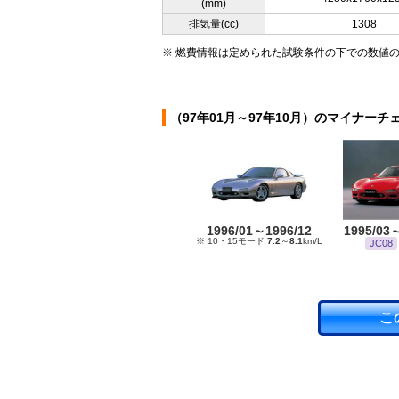
(mm)
排気量(cc)
1308
※ 燃費情報は定められた試験条件の下での数値
（97年01月～97年10月）のマイナーチ
1996/01～1996/12
1995/03
※ 10・15モード
7.2
～
8.1
km/L
JC08
こ