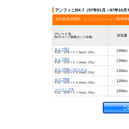
アンフィニRX-7（97年01月～97年1
排気量/使用燃料・エンジン/ミッション/新車時
グレード名
排気量
WLTCモード燃費(タンク容量)
タイプRZ
1308cc
※10・15モード 7.5km/L (76L)
タイプRS
1308cc
※10・15モード 7.2km/L (76L)
タイプRB バサースト
1308cc
※10・15モード 8.1km/L (76L)
タイプRB
1308cc
※10・15モード 8.1km/L (76L)
ツーリングX
1308cc
※10・15モード 7.7km/L (76L)
こ