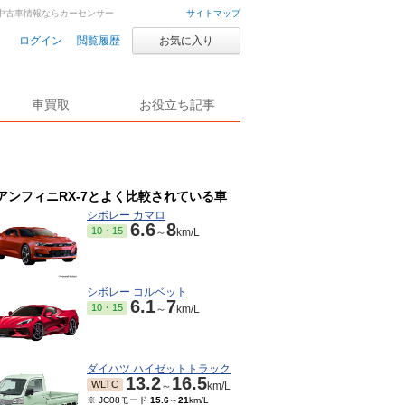
車・中古車情報ならカーセンサー
サイトマップ
ログイン
閲覧履歴
お気に入り
車買取
お役立ち記事
アンフィニRX-7とよく比較されている車
シボレー カマロ
6.6
8
10・15
～
km/L
シボレー コルベット
6.1
7
10・15
～
km/L
ダイハツ ハイゼットトラック
13.2
16.5
WLTC
～
km/L
※ JC08モード
15.6
～
21
km/L