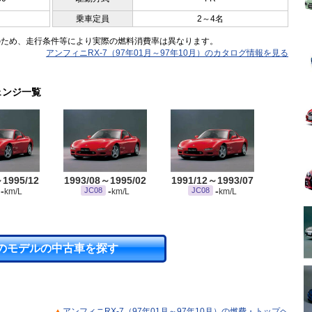
乗車定員
2～4名
のため、走行条件等により実際の燃料消費率は異なります。
アンフィニRX-7（97年01月～97年10月）のカタログ情報を見る
ェンジ一覧
～1995/12
1993/08～1995/02
1991/12～1993/07
-
-
-
JC08
JC08
km/L
km/L
km/L
のモデルの中古車を探す
アンフィニRX-7（97年01月～97年10月）の燃費・トップヘ