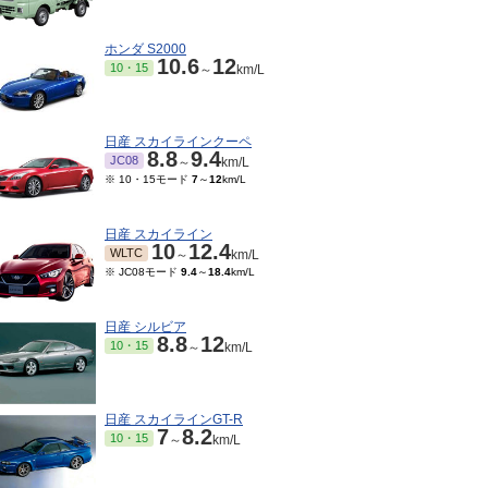
ホンダ S2000
10.6
12
10・15
～
km/L
日産 スカイラインクーペ
8.8
9.4
JC08
～
km/L
※ 10・15モード
7
～
12
km/L
日産 スカイライン
10
12.4
WLTC
～
km/L
※ JC08モード
9.4
～
18.4
km/L
日産 シルビア
8.8
12
10・15
～
km/L
日産 スカイラインGT-R
7
8.2
10・15
～
km/L