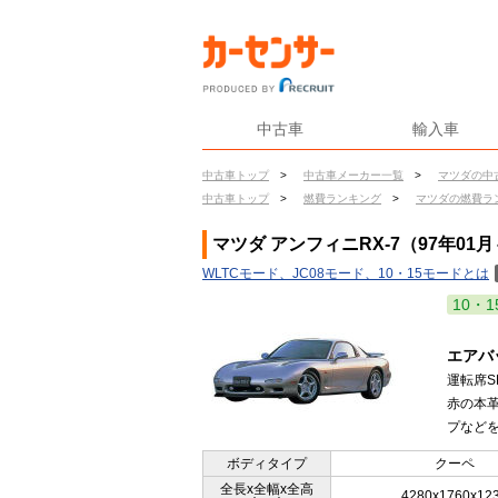
中古車
輸入車
中古車トップ
>
中古車メーカー一覧
>
マツダの中
中古車トップ
>
燃費ランキング
>
マツダの燃費ラ
マツダ アンフィニRX-7（97年01
WLTCモード、JC08モード、10・15モードとは
10・1
エアバ
運転席S
赤の本
プなどを
ボディタイプ
クーペ
全長x全幅x全高
4280x1760x12