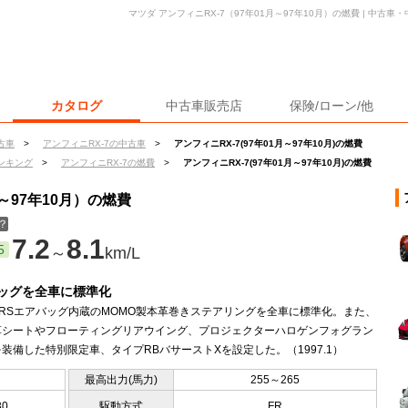
マツダ アンフィニRX-7（97年01月～97年10月）の燃費 | 中古
カタログ
中古車販売店
保険/ローン/他
古車
>
アンフィニRX-7の中古車
>
アンフィニRX-7(97年01月～97年10月)の燃費
ンキング
>
アンフィニRX-7の燃費
>
アンフィニRX-7(97年01月～97年10月)の燃費
月～97年10月）の燃費
？
7.2
8.1
5
～
km/L
ッグを全車に標準化
RSエアバッグ内蔵のMOMO製本革巻きステアリングを全車に標準化。また、
革シートやフローティングリアウイング、プロジェクターハロゲンフォグラン
装備した特別限定車、タイプRBバサーストXを設定した。（1997.1）
最高出力(馬力)
255～265
30
駆動方式
FR