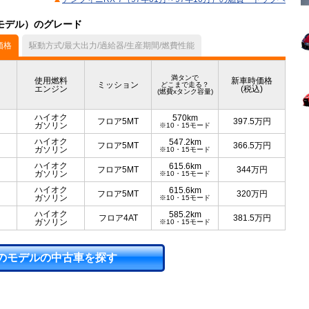
0月モデル）のグレード
価格
駆動方式/最大出力/過給器/生産期間/燃費性能
満タンで
使用燃料
新車時価格
ミッション
どこまで走る？
エンジン
(税込)
(燃費xタンク容量)
ハイオク
570km
フロア5MT
397.5
万円
ガソリン
※10・15モード
ハイオク
547.2km
フロア5MT
366.5
万円
ガソリン
※10・15モード
ハイオク
615.6km
フロア5MT
344
万円
ガソリン
※10・15モード
ハイオク
615.6km
フロア5MT
320
万円
ガソリン
※10・15モード
ハイオク
585.2km
フロア4AT
381.5
万円
ガソリン
※10・15モード
のモデルの中古車を探す