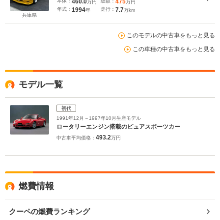
本体：
460.0
総額：
475
万円
万円
年式：
1994
走行：
7.7
年
万km
兵庫県
このモデルの中古車をもっと見る
この車種の中古車をもっと見る
モデル一覧
初代
1991年12月～1997年10月生産モデル
ロータリーエンジン搭載のピュアスポーツカー
493.2
中古車平均価格：
万円
燃費情報
クーペの燃費ランキング