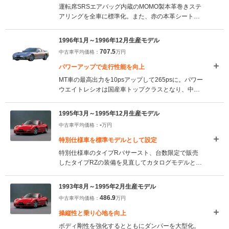
運転席SRSエアバッグ内蔵のMOMO製本革巻きステ
アリングを全車に標準化。また、赤の本革シートや
フローティングリアウイング、プロジェクターハロ
ゲンフォグランプなどを装備した特別限定車、タイ
1996年1月～1996年12月生産モデル
プRBバサーストXを設定した。（1997.1）
707.5
中古車平均価格：
万円
パワーアップで走行性能を向上
MT車の最高出力を10psアップして265psに。パワー
ウエイトレシオは国産車トップクラスとなり、中高
速域での加速性能が向上。外観ではリアのコンビネ
ーションランプが丸型3連タイプとなったほか、リア
1995年3月～1995年12月生産モデル
スポイラーも大型化された。（1996.1）
-
中古車平均価格：
万円
特別仕様車を標準モデルとして設定
特別仕様車のタイプRバサースト、台数限定で販売
したタイプRZの装備を見直してカタログモデルとし
て設定。タイプRは17インチ超偏平タイヤなどを装
備し、新たにタイプR-Sとして設定された。4AT搭載
1993年8月～1995年2月生産モデル
グレードはツーリングXのみだ。（1995.3）
486.9
中古車平均価格：
万円
操縦性と乗り心地を向上
ボディ剛性を強化するとともにダンパーを大型化。