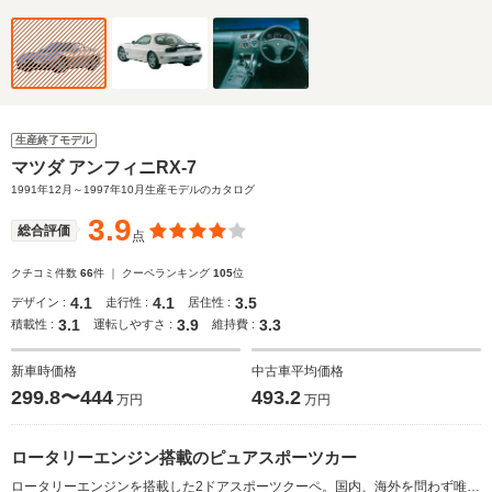
生産終了モデル
マツダ アンフィニRX-7
1991年12月～1997年10月生産モデルのカタログ
3.9
総合評価
点
クチコミ件数
66
件 ｜ クーペランキング
105
位
4.1
4.1
3.5
デザイン :
走行性 :
居住性 :
3.1
3.9
3.3
積載性 :
運転しやすさ :
維持費 :
新車時価格
中古車平均価格
299.8〜444
493.2
万円
万円
ロータリーエンジン搭載のピュアスポーツカー
ロータリーエンジンを搭載した2ドアスポーツクーペ。国内、海外を問わず唯一無二の存在となるロータリーエンジンは、低速で1基、高速では2基のターボを利用するシーケンシャルツインターボを採用し、最高出力は255ps。このエンジンをフロントミッドシップに搭載するとともに徹底した軽量化を行うことで、低重心化と50:50の理想的な重量配分を実現している。さらに前後ダブルウイッシュボーンサスペンションや、軽量なアルミ製アームなどを贅沢に採用することで、高い運動性と操縦性を手に入れている。ミッションは5MTと4ATが用意されている。（1991.12）