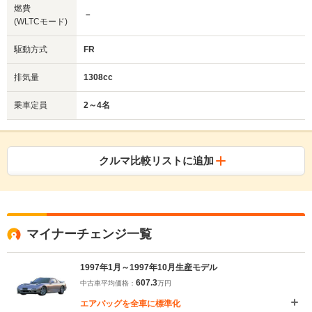
燃費
－
(WLTCモード)
駆動方式
FR
排気量
1308cc
乗車定員
2～4名
クルマ比較リストに追加
マイナーチェンジ一覧
1997年1月～1997年10月生産モデル
607.3
中古車平均価格：
万円
エアバッグを全車に標準化