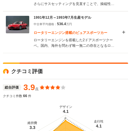
さらにサスセッティングを見直すことで、操縦性と
乗り心地を向上させた。インテリアも大型のアーム
レストを追加するなど、質感と使い勝手を向上させ
1991年12月～1993年7月生産モデル
た。また走りを優先した2シーターモデルを新設定し
536.4
中古車平均価格：
万円
た。（1993.8）
ロータリーエンジン搭載のピュアスポーツカー
ロータリーエンジンを搭載した2ドアスポーツクー
ペ。国内、海外を問わず唯一無二の存在となるロー
タリーエンジンは、低速で1基、高速では2基のター
ボを利用するシーケンシャルツインターボを採用
し、最高出力は255ps。このエンジンをフロントミ
ッドシップに搭載するとともに徹底した軽量化を行
クチコミ評価
うことで、低重心化と50:50の理想的な重量配分を実
現している。さらに前後ダブルウイッシュボーンサ
スペンションや、軽量なアルミ製アームなどを贅沢
3.9
総合評価
点
に採用することで、高い運動性と操縦性を手に入れ
ている。ミッションは5MTと4ATが用意されてい
66
クチコミ件数
件
る。（1991.12）
デザイン
4.1
走行性
維持費
4.1
3.3