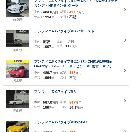
アンフィニRX-7タイプRレカロシ-ト・MOMOステア
リング・HKSインタ-クーラ―
本体：
484.0
総額：
497.7
万円
万円
年式：
1994
走行：
不明
年
岐阜県
アンフィニRX-7タイプRB バサースト
本体：
応談
総額：
---万円
走行：
11.6
年式：
1997
万km
年
岡山県
アンフィニRX-7タイプRエンジンOH後約1600km
GReddy T78-33D タービン RE雨宮 マフラ
ー 社外 車高調 RE雨宮 AC037ボディキット
本体：
489.7
総額：
498
万円
万円
電動ガルウィング RAYS 57CR 18インチ
年式：
1994
走行：
不明
年
埼玉県
アンフィニRX-7タイプRS
本体：
567.0
総額：
597
万円
万円
年式：
1997
走行：
10.4
年
万km
岡山県
アンフィニRX-7タイプRIItypeR2