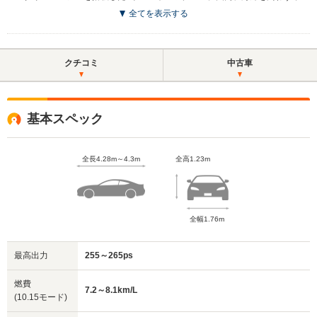
全てを表示する
クチコミ
中古車
基本スペック
全長4.28m～4.3m
全高1.23m
全幅1.76m
最高出力
255～265ps
燃費
7.2～8.1km/L
(10.15モード)