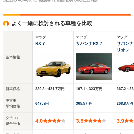
台以上のメーカーのうち、掲載が終了した物件数が1,000台以上の場合
よく一緒に検討される車種を比較
マツダ
マツダ
マツダ
RX-7
サバンナRX-7
サバンナR
リオレ
基本情報
新車価格
289.8～421.7万円
197.1～323万円
367.2～3
中古車
647万円
365.5万円
268.8万円
平均価格
クチコミ
4.0
3.8
3.9
総合評価