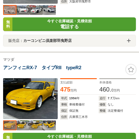
住所
大阪府羽曳野市
今すぐ在庫確認・見積依頼
無
電話する
料
販売店：
カーコンビニ倶楽部羽曳野店
マツダ
アンフィニRX-7 タイプRII typeR2
支払総額
本体価格
475
460.
0
万円
万円
年式
1994
年
走行
7.7
万km
車検
車検整備付
修復
なし
保証
保証無
整備
法定整備付
住所
兵庫県三木市
今すぐ在庫確認・見積依頼
無