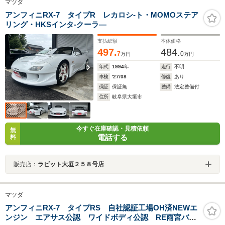
マツダ
アンフィニRX-7 タイプR レカロシ-ト・MOMOステア
リング・HKSインタ-クーラ―
支払総額
本体価格
497.
484.
7
0
万円
万円
年式
1994
年
走行
不明
車検
'27/08
修復
あり
保証
保証無
整備
法定整備付
住所
岐阜県大垣市
今すぐ在庫確認・見積依頼
無
電話する
料
販売店：
ラビット大垣２５８号店
マツダ
アンフィニRX-7 タイプRS 自社認証工場OH済NEWエ
ンジン エアサス公認 ワイドボディ公認 RE雨宮バン