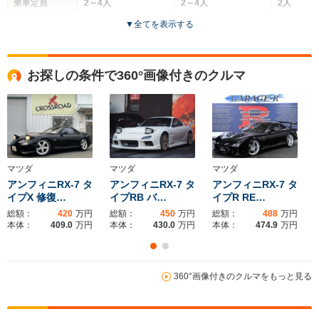
乗車定員
2～4人
2～4人
2人
▼
全てを表示する
ドア数
3ドア
3ドア
2ドア
全高
全高
全
お探しの条件で360°画像付きのクルマ
1.23m
1.27m
1.
全幅
全幅
全
サイズ
1.76m
1.69m
1.
全長
全長
(全長x全幅x全高)
4.28m～4.29m
4.31m～4.34m
4.31m
マツダ
マツダ
マツダ
アンフィニRX-7 タ
アンフィニRX-7 タ
アンフィニRX-7 タ
イプX 修復…
イプRB バ…
イプR RE…
総額：
420
万円
総額：
450
万円
総額：
488
万円
ホイールベース
ホイールベース
ホイー
本体：
409.0
万円
本体：
430.0
万円
本体：
474.9
万円
-m
-m
360°画像付きのクルマをもっと見る
WLTCモード
-
-
-
燃費