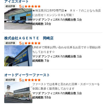
アイエスオート
5
総合評価
点
★埼玉県川口市FD専門店★ ＲＸ－７のことなら当店
にお任せ！エンジンＯＨも可能！
1
マツダ アンフィニRX-7の
掲載台数
台
10
総掲載数
台
株式会社ＡＧＥＮＴＥ 岡崎店
5
総合評価
点
LINE＠で簡単お問い合わせ出来るお店です☆登録お待
ちしております☆
1
マツダ アンフィニRX-7の
掲載台数
台
7
総掲載数
台
オートディーラーファースト
5
総合評価
点
ファーストでは名車と言われた旧車・スポーツカーを
全国に数多く販売致しております
1
マツダ アンフィニRX-7の
掲載台数
台
53
総掲載数
台