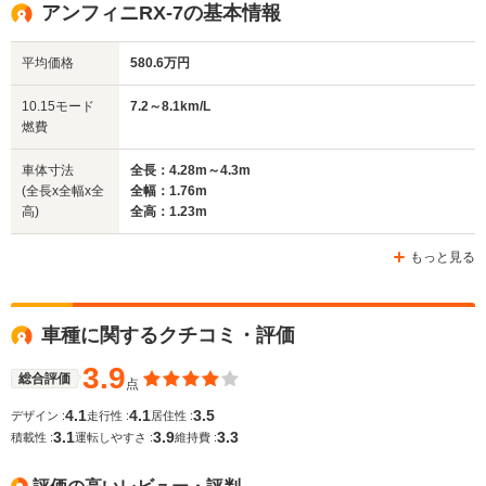
アンフィニRX-7の基本情報
平均価格
580.6万円
排気量
1308cc
1308cc
1308cc
10.15モード
7.2～8.1km/L
駆動方式
FR
FR
FR
燃費
車体寸法
全長：4.28m～4.3m
(全長x全幅x全
全幅：1.76m
高)
全高：1.23m
もっと見る
車種に関するクチコミ・評価
3.9
総合評価
点
4.1
4.1
3.5
デザイン :
走行性 :
居住性 :
3.1
3.9
3.3
積載性 :
運転しやすさ :
維持費 :