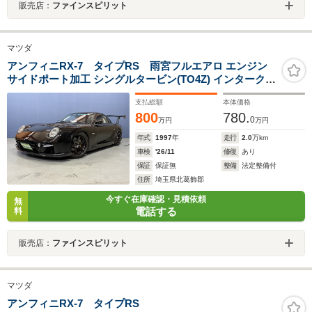
販売店：
ファインスピリット
マツダ
アンフィニRX-7 タイプRS 雨宮フルエアロ エンジン
サイドポート加工 シングルタービン(TO4Z) インタークー
ラー 車高調 マフラー Vプロ アルミホイール 社外キャタ
支払総額
本体価格
ライザー
800
780.
0
万円
万円
年式
1997
年
走行
2.0
万km
車検
'26/11
修復
あり
保証
保証無
整備
法定整備付
住所
埼玉県北葛飾郡
今すぐ在庫確認・見積依頼
無
電話する
料
販売店：
ファインスピリット
マツダ
アンフィニRX-7 タイプRS