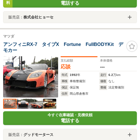
電話する
料
販売店：
株式会社ヒョーセ
マツダ
アンフィニRX-7 タイプX Fortune FullBODYKit デ
モカー
支払総額
本体価格
応談
---
年式
1992
年
走行
6.2
万km
車検
車検整備別
修復
なし
保証
保証無
整備
法定整備別
住所
岡山県倉敷市
今すぐ在庫確認・見積依頼
電話する
販売店：
グッドモータース