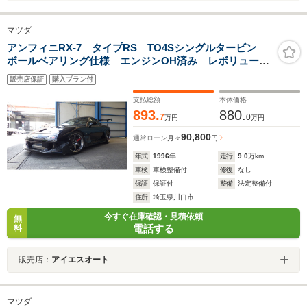
マツダ
アンフィニRX-7 タイプRS TO4Sシングルタービン
ボールベアリング仕様 エンジンOH済み レボリューシ
ョンVマウントキット RE雨宮AD-GTキット ワイドボ
販売店保証
購入プラン付
ディ TE37 SL 18インチ FRPリアゲート
支払総額
本体価格
893.
880.
7
0
万円
万円
90,800
通常ローン
月々
円
年式
1996
年
走行
9.0
万km
車検
車検整備付
修復
なし
保証
保証付
整備
法定整備付
住所
埼玉県川口市
今すぐ在庫確認・見積依頼
無
電話する
料
販売店：
アイエスオート
マツダ