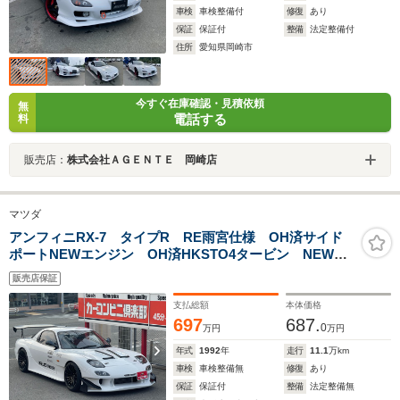
車検
車検整備付
修復
あり
保証
保証付
整備
法定整備付
住所
愛知県岡崎市
今すぐ在庫確認・見積依頼
無
電話する
料
販売店：
株式会社ＡＧＥＮＴＥ 岡崎店
マツダ
アンフィニRX-7 タイプR RE雨宮仕様 OH済サイド
ポートNEWエンジン OH済HKSTO4タービン NEW全
塗装済 パワーFC ウエストゲート ワイドボディ公
販売店保証
認 前置IC HKSツインクラッチ ウエッズ18AW
支払総額
本体価格
697
687.
0
万円
万円
年式
1992
年
走行
11.1
万km
車検
車検整備無
修復
あり
保証
保証付
整備
法定整備無