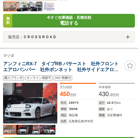
今すぐ在庫確認・見積依頼
無
電話する
料
販売店：
ＣＲＯＳＳＲＯＡＤ
マツダ
アンフィニRX-7 タイプRB バサースト 社外フロント
エアロバンパー 社外ボンネット 社外サイドエアロ
社外リアスポイラー TEIN車高調 社外エアクリ 社外
購入プラン付
オンライン相談可
360°画像付
ドアミラー 社外マフラー 運転席助手席ブリッドシー
ト
支払総額
本体価格
450
430.
0
万円
万円
年式
1997
年
走行
16.9
万km
車検
'28/08
修復
あり
保証
保証無
整備
法定整備付
住所
広島県広島市中区