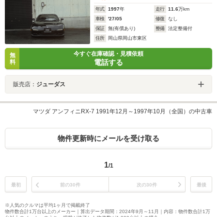
年式
1997
年
走行
11.6
万km
車検
'27/05
修復
なし
保証
無(有償あり)
整備
法定整備付
住所
岡山県岡山市東区
今すぐ在庫確認・見積依頼
無
電話する
料
販売店：
ジューダス
マツダ アンフィニRX-7 1991年12月～1997年10月（全国）の中古車
物件更新時にメールを受け取る
1
/1
最初
前の30件
次の30件
最後
※人気のクルマは平均1ヶ月で掲載終了
物件数合計1万台以上のメーカー｜算出データ期間：2024年9月～11月｜内容：物件数合計1万