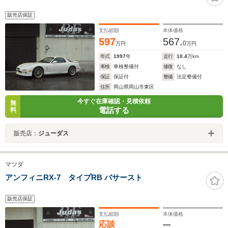
販売店保証
支払総額
本体価格
597
567.
0
万円
万円
年式
1997
年
走行
10.4
万km
車検
車検整備付
修復
なし
保証
保証付
整備
法定整備付
住所
岡山県岡山市東区
今すぐ在庫確認・見積依頼
無
電話する
料
販売店：
ジューダス
マツダ
アンフィニRX-7 タイプRB バサースト
販売店保証
支払総額
本体価格
応談
---