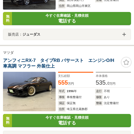
住所
岡山県岡山市東区
今すぐ在庫確認・見積依頼
無
電話する
料
販売店：
ジューダス
マツダ
アンフィニRX-7 タイプRB バサースト エンジンO/H
車高調 マフラー 外装仕上
支払総額
本体価格
555
535.
0
万円
万円
年式
1996
年
走行
不明
車検
車検整備付
修復
あり
保証
保証無
整備
法定整備付
住所
埼玉県北葛飾郡
今すぐ在庫確認・見積依頼
無
電話する
料