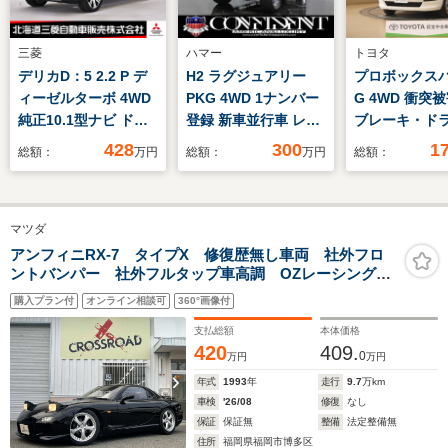
三菱
ハマー
トヨタ
デリカD：5 2.2 P デ
H2 ラグジュアリー
プロボックスバン
ィーゼルターボ 4WD
PKG 4WD 1ナンバー
G 4WD 衝突
純正10.1型ナビ ドラ
登録 新車並行車 レザ
ブレーキ・ド
イブレコーダー ETC
ーシート シートヒー
コーダー付き
428
300
1
総額：
万円
総額：
万円
総額：
電動シート 両側電動
ター リアシートヒー
スライドドア ブライ
ター フリップダウン
ンドスポットモニター
モニター ヘッドレス
マツダ
電動リアゲート 横滑
トモニター 地デジ・
り防止装置
ナビ・バックカメラ
アンフィニRX-7 タイプX 修復歴無し車両 社外フロ
ントバンパー 社外フルタップ車高調 OZレーシング
20インチAW ETC キ
ベラ 18インチアルミ 新品タイヤ装着 社外マフラ
ーレス
購入プラン付
オンライン相談可
360°画像付
ー 純正レザーシート
支払総額
本体価格
420
409.
0
万円
万円
年式
1993
年
走行
9.7
万km
車検
'26/08
修復
なし
保証
保証無
整備
法定整備無
住所
福岡県福岡市博多区