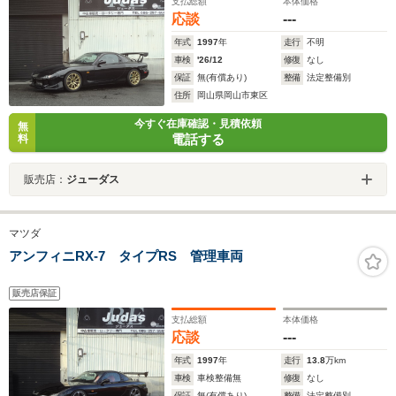
支払総額
本体価格
応談
---
年式
1997
年
走行
不明
車検
'26/12
修復
なし
保証
無(有償あり)
整備
法定整備別
住所
岡山県岡山市東区
今すぐ在庫確認・見積依頼
無
電話する
料
販売店：
ジューダス
マツダ
アンフィニRX-7 タイプRS 管理車両
販売店保証
支払総額
本体価格
応談
---
年式
1997
年
走行
13.8
万km
車検
車検整備無
修復
なし
保証
無(有償あり)
整備
法定整備別