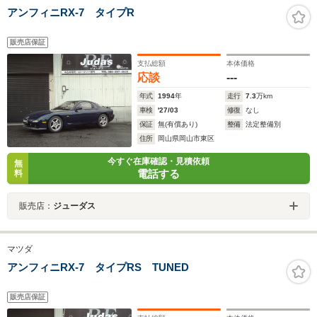
アンフィニRX-7 タイプR
販売店保証
支払総額
本体価格
応談
---
年式
1994
年
走行
7.3
万km
車検
'27/03
修復
なし
保証
無(有償あり)
整備
法定整備別
住所
岡山県岡山市東区
今すぐ在庫確認・見積依頼
無
電話する
料
販売店：
ジューダス
マツダ
アンフィニRX-7 タイプRS TUNED
販売店保証