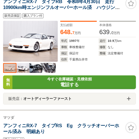
アンフィニRX-7 タイプRB 令和8年4月30日 走行
10900km時エンジンフルオーバーホール済 ハウジング
新品 令和5年5月走行107822km時クラッチ新品交換
販売店保証
購入プラン付
BLTZ車高調 ENKEI製RPF117AW RE雨宮エアロ マ
ツダスピードサイドスカート
支払総額
本体価格
648.
639.
7
0
万円
万円
年式
1997
年
走行
10.9
万km
車検
車検整備付
修復
なし
保証
保証付
整備
法定整備付
住所
千葉県白井市
今すぐ在庫確認・見積依頼
無
電話する
料
販売店：
オートディーラーファースト
マツダ
アンフィニRX-7 タイプRS Eg クラッチオーバーホ
ール済み 明細あり