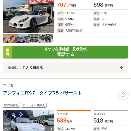
707.
698.
7
0
万円
万円
年式
1997
年
走行
不明
車検
'27/03
修復
なし
保証
保証付
整備
法定整備付
住所
大阪府和泉市
今すぐ在庫確認・見積依頼
無
電話する
料
販売店：
ＴＡＸ和泉店
マツダ
アンフィニRX-7 タイプRB バサースト
販売店保証
オンライン相談可
支払総額
本体価格
538
518.
0
万円
万円
年式
1997
年
走行
不明