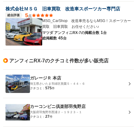
株式会社ＭＳＧ 旧車買取 改造車スポーツカー専門店
5
総合評価
点
MSG_CarShop 改造車売るならMSG！スポーツカー
買取 旧車買取 お任せください♪
1
マツダ アンフィニRX-7の
掲載台数
台
45
総掲載数
台
アンフィニRX-7のクチコミ件数が多い販売店
ガレージＲ 本店
埼玉県さいたま市緑区美園５－４４－６
575
クチコミ：
件
カーコンビニ倶楽部羽曳野店
大阪府羽曳野市西浦２－１９２３－１
27
クチコミ：
件