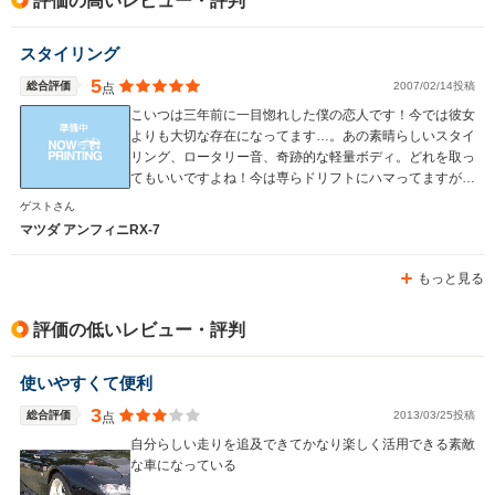
評価の高いレビュー・評判
スタイリング
5
総合評価
2007/02/14投稿
点
こいつは三年前に一目惚れした僕の恋人です！今では彼女
よりも大切な存在になってます…。あの素晴らしいスタイ
リング、ロータリー音、奇跡的な軽量ボディ。どれを取っ
てもいいですよね！今は専らドリフトにハマってますが、
サーキット走行もこなします☆けど今はクラッチ、エンジ
ゲストさん
ンもヤバいのでオーバーホール待ちです…。またいつかは
マツダ アンフィニRX-7
ライバルを相手に暴れまくりたいですね！！セブン仲間が
欲しいので見掛けた人は声をかけて下さいね☆ＰＳ回りか
もっと見る
らはいい歳だから走り屋辞めろとか、人気ないから辞めろ
と言われますが俺はセブン一筋です！！
評価の低いレビュー・評判
使いやすくて便利
3
総合評価
2013/03/25投稿
点
自分らしい走りを追及できてかなり楽しく活用できる素敵
な車になっている