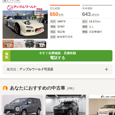
購入プラン付
支払総額
本体価格
650
643.
0
万円
万円
年式
1997
年
走行
13.2
万km
車検
'27/07
修復
なし
保証
保証無
整備
法定整備付
住所
岐阜県可児市
今すぐ在庫確認・見積依頼
無
電話する
料
販売店：
アップルワールド可児店
あなたにおすすめの中古車
［PR］