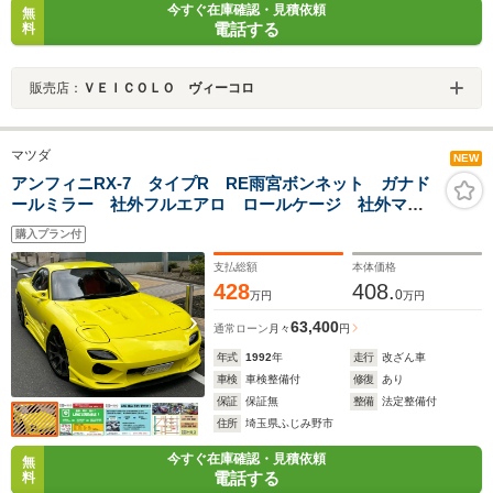
今すぐ在庫確認・見積依頼
無
電話する
料
販売店：
ＶＥＩＣＯＬＯ ヴィーコロ
マツダ
NEW
アンフィニRX-7 タイプR RE雨宮ボンネット ガナド
ールミラー 社外フルエアロ ロールケージ 社外マフ
ラー 車高調 WedsAW
購入プラン付
支払総額
本体価格
428
408.
0
万円
万円
63,400
通常ローン
月々
円
年式
1992
年
走行
改ざん車
車検
車検整備付
修復
あり
保証
保証無
整備
法定整備付
住所
埼玉県ふじみ野市
今すぐ在庫確認・見積依頼
無
電話する
料