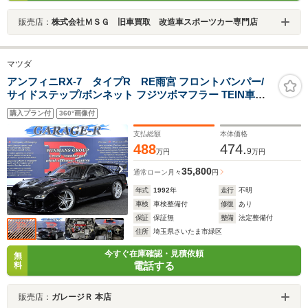
販売店：
株式会社ＭＳＧ 旧車買取 改造車スポーツカー専門店
マツダ
アンフィニRX-7 タイプR RE雨宮 フロントバンパー/
サイドステップ/ボンネット フジツボマフラー TEIN車高
調 GTウイング HKSエアクリーナー AVS MODEL5
購入プラン付
360°画像付
18inchAW カロッツェリアディスプレイオーディオ
(Bluetooth/DISC/USB) ミラー型ドラレコ
支払総額
本体価格
488
474.
9
万円
万円
35,800
通常ローン
月々
円
年式
1992
年
走行
不明
車検
車検整備付
修復
あり
保証
保証無
整備
法定整備付
住所
埼玉県さいたま市緑区
今すぐ在庫確認・見積依頼
無
電話する
料
販売店：
ガレージＲ 本店