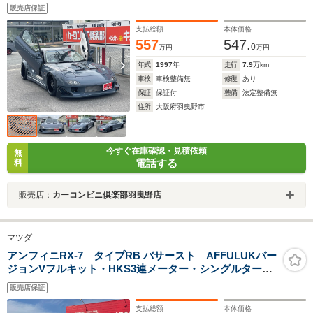
パー カナード ボンネット ガルウイング パワー
販売店保証
FC WORK18インチAW 前置IC Defi追加メータ ス
テルスグレー
支払総額
本体価格
557
547.
0
万円
万円
年式
1997
年
走行
7.9
万km
車検
車検整備無
修復
あり
保証
保証付
整備
法定整備無
住所
大阪府羽曳野市
今すぐ在庫確認・見積依頼
無
電話する
料
販売店：
カーコンビニ倶楽部羽曳野店
マツダ
アンフィニRX-7 タイプRB バサースト AFFULUKバー
ジョンVフルキット・HKS3連メーター・シングルタービ
ン・社外アルミラジエーター・エアロミラー・社外マフ
販売店保証
ラー・300km/hスケールメーター・700台限定車
支払総額
本体価格