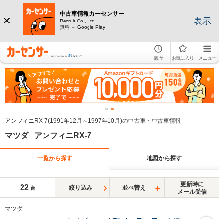
中古車情報カーセンサー
表示
Recruit Co., Ltd.
無料 － Google Play
履歴
お気に入り
メニュー
アンフィニRX-7(1991年12月～1997年10月)の中古車・中古車情報
マツダ アンフィニRX-7
一覧から探す
地図から探す
更新時に
22
絞り込み
並べ替え
台
メール受信
マツダ