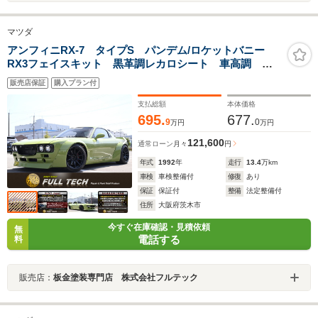
マツダ
アンフィニRX-7 タイプS パンデム/ロケットバニー
RX3フェイスキット 黒革調レカロシート 車高調 ス
トラーダinダッシュHDDナビフルセグTV ETC 社外18
販売店保証
購入プラン付
インチアルミ 社外ステアリング
支払総額
本体価格
695.
677.
9
0
万円
万円
121,600
通常ローン
月々
円
年式
1992
年
走行
13.4
万km
車検
車検整備付
修復
あり
保証
保証付
整備
法定整備付
住所
大阪府茨木市
今すぐ在庫確認・見積依頼
無
電話する
料
販売店：
板金塗装専門店 株式会社フルテック