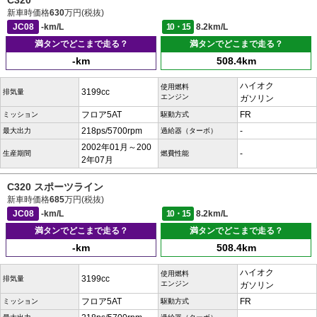
C320
新車時価格
630
万円(税抜)
JC08
-km/L
10・15
8.2km/L
満タンでどこまで走る？
満タンでどこまで走る？
-km
508.4km
ハイオク
使用燃料
3199cc
排気量
エンジン
ガソリン
フロア5AT
FR
ミッション
駆動方式
218ps/5700rpm
-
最大出力
過給器（ターボ）
2002年01月～200
-
生産期間
燃費性能
2年07月
C320 スポーツライン
新車時価格
685
万円(税抜)
JC08
-km/L
10・15
8.2km/L
満タンでどこまで走る？
満タンでどこまで走る？
-km
508.4km
ハイオク
使用燃料
3199cc
排気量
エンジン
ガソリン
フロア5AT
FR
ミッション
駆動方式