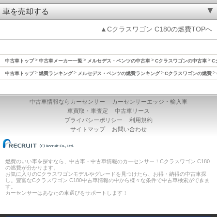
車を売却する
▲Cクラスワゴン C180の燃費TOPへ
中古車トップ
中古車メーカー一覧
メルセデス・ベンツの中古車
Cクラスワゴンの中古車
C
中古車トップ
燃費ランキング
メルセデス・ベンツの燃費ランキング
Cクラスワゴンの燃費
中古車情報ならカーセンサー
カーセンサーエッジ・輸入車
車買取・車査定
中古車リース
プライバシーポリシー
利用規約
サイトマップ
お問い合わせ
燃費のいい車を探すなら、中古車・中古車情報のカーセンサー！Cクラスワゴン C180
の燃費が分かります。
お気に入りのCクラスワゴンモデルやグレードを見つけたら、お得・納得の中古車探
し。豊富なCクラスワゴン C180中古車情報の中から様々な条件で中古車検索ができま
す。
カーセンサーはあなたの車選びをサポートします！