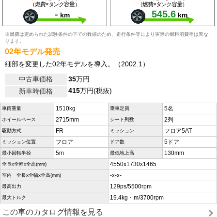
（燃費×タンク容量）
（燃費×タンク容量）
-
545.6
km
km
※燃費は定められた試験条件の下での数値のため、走行条件等により実際の燃料消費率は異な
ります。
02年モデル発売
細部を変更した02年モデルを導入。（2002.1）
中古車価格
35
万円
415
万円(税抜)
新車時価格
1510kg
5名
車両重量
乗車定員
2715mm
2列
ホイールベース
シート列数
FR
フロア5AT
駆動方式
ミッション
フロア
5ドア
ミッション位置
ドア数
5m
130mm
最小回転半径
最低地上高
4550x1730x1465
全長x全幅x全高(mm)
-x-x-
室内 全長x全幅x全高(mm)
129ps/5500rpm
最高出力
19.4kg・m/3700rpm
最大トルク
この車のカタログ情報を見る