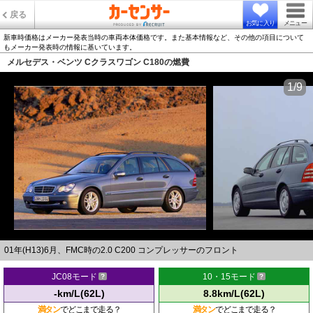
戻る
お気に入り
メニュー
新車時価格はメーカー発表当時の車両本体価格です。また基本情報など、その他の項目について
もメーカー発表時の情報に基いています。
メルセデス・ベンツ Cクラスワゴン C180の燃費
1/9
01年(H13)6月、FMC時の2.0 C200 コンプレッサーのフロント
JC08モード
10・15モード
-km/L(62L)
8.8km/L(62L)
満タン
でどこまで走る？
満タン
でどこまで走る？