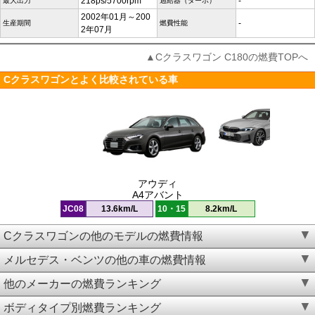
218ps/5700rpm
-
最大出力
過給器（ターボ）
2002年01月～200
-
生産期間
燃費性能
2年07月
▲Cクラスワゴン C180の燃費TOPへ
Cクラスワゴンとよく比較されている車
アウディ
A4アバント
JC08
13.6km/L
10・15
8.2km/L
Cクラスワゴンの他のモデルの燃費情報
メルセデス・ベンツの他の車の燃費情報
他のメーカーの燃費ランキング
ボディタイプ別燃費ランキング