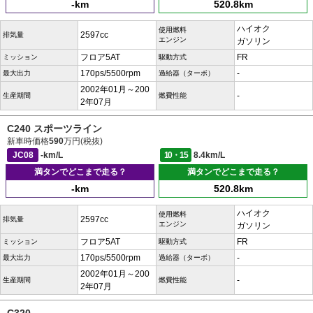
-km
520.8km
ハイオク
使用燃料
2597cc
排気量
エンジン
ガソリン
フロア5AT
FR
ミッション
駆動方式
170ps/5500rpm
-
最大出力
過給器（ターボ）
2002年01月～200
-
生産期間
燃費性能
2年07月
C240 スポーツライン
新車時価格
590
万円(税抜)
JC08
-km/L
10・15
8.4km/L
満タンでどこまで走る？
満タンでどこまで走る？
-km
520.8km
ハイオク
使用燃料
2597cc
排気量
エンジン
ガソリン
フロア5AT
FR
ミッション
駆動方式
170ps/5500rpm
-
最大出力
過給器（ターボ）
2002年01月～200
-
生産期間
燃費性能
2年07月