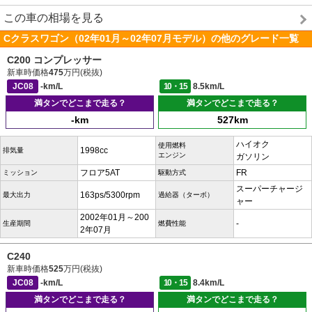
この車の相場を見る
Cクラスワゴン（02年01月～02年07月モデル）の他のグレード一覧
C200 コンプレッサー
新車時価格
475
万円(税抜)
JC08
-km/L
10・15
8.5km/L
満タンでどこまで走る？
満タンでどこまで走る？
-km
527km
ハイオク
使用燃料
1998cc
排気量
エンジン
ガソリン
フロア5AT
FR
ミッション
駆動方式
スーパーチャージ
163ps/5300rpm
最大出力
過給器（ターボ）
ャー
2002年01月～200
-
生産期間
燃費性能
2年07月
C240
新車時価格
525
万円(税抜)
JC08
-km/L
10・15
8.4km/L
満タンでどこまで走る？
満タンでどこまで走る？