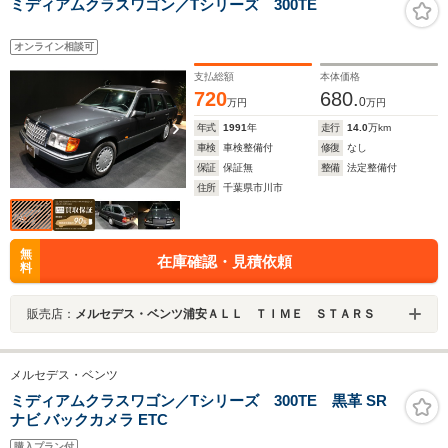
ミディアムクラスワゴン／Tシリーズ 300TE
オンライン相談可
支払総額
本体価格
720
680.
0
万円
万円
年式
1991
年
走行
14.0
万km
車検
車検整備付
修復
なし
保証
保証無
整備
法定整備付
住所
千葉県市川市
無
在庫確認・見積依頼
料
販売店：
メルセデス・ベンツ浦安ＡＬＬ ＴＩＭＥ ＳＴＡＲＳ
メルセデス・ベンツ
ミディアムクラスワゴン／Tシリーズ 300TE 黒革 SR
ナビ バックカメラ ETC
購入プラン付