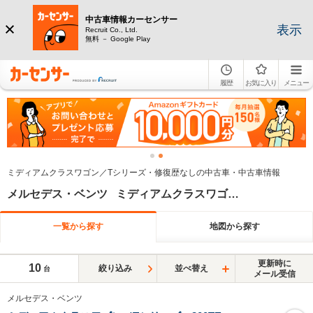
中古車情報カーセンサー
表示
Recruit Co., Ltd.
無料 － Google Play
履歴
お気に入り
メニュー
ミディアムクラスワゴン／Tシリーズ・修復歴なしの中古車・中古車情報
メルセデス・ベンツ ミディアムクラスワゴン／Tシリーズ 修復歴なし
一覧から探す
地図から探す
更新時に
10
絞り込み
並べ替え
台
メール受信
メルセデス・ベンツ