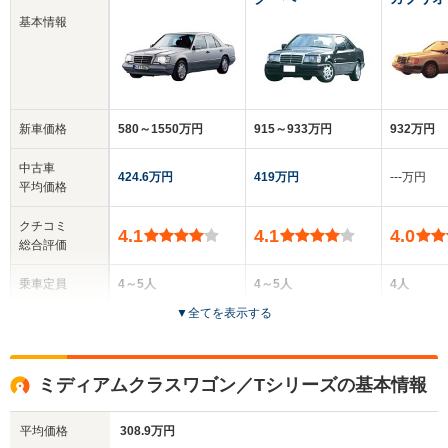
基本情報
新車価格
580～1550万円
915～933万円
932万円
中古車
424.6万円
419万円
‐‐‐万円
平均価格
クチコミ
4.1
4.1
4.0
総合評価
乗車定員
4～5人
4～5人
4人
▼
全てを表示する
ドア数
4ドア
2ドア
2ドア
全高
全高
全
ミディアムクラスワゴン／Tシリーズの基本情報
1.41m～1.46m
1.4m
1.
平均価格
308.9万円