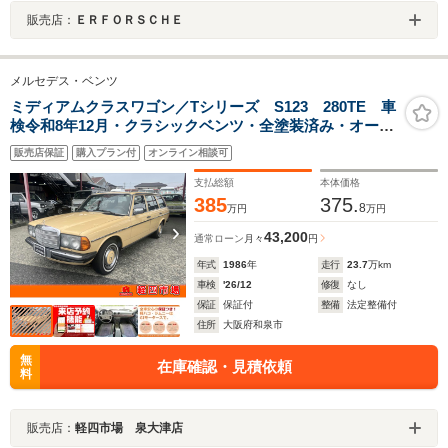
販売店：
ＥＲＦＯＲＳＣＨＥ
メルセデス・ベンツ
ミディアムクラスワゴン／Tシリーズ S123 280TE 車
検令和8年12月・クラシックベンツ・全塗装済み・オート
マチック・運転席パワーウィンドウ・ルーフレール・1ナ
販売店保証
購入プラン付
オンライン相談可
ンバー登録・5人乗り・ETC・前後ドラレコ・ホワイトリ
ボンタイヤ
支払総額
本体価格
385
375.
8
万円
万円
43,200
通常ローン
月々
円
年式
1986
年
走行
23.7
万km
車検
'26/12
修復
なし
保証
保証付
整備
法定整備付
住所
大阪府和泉市
無
在庫確認・見積依頼
料
販売店：
軽四市場 泉大津店