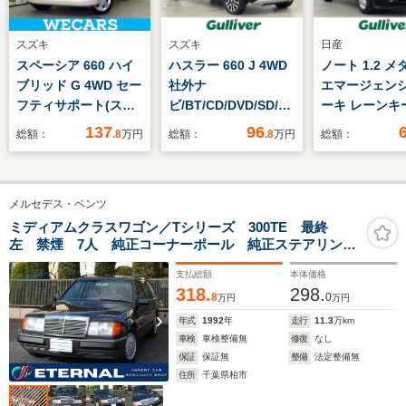
スズキ
スズキ
日産
スペーシア 660 ハイ
ハスラー 660 J 4WD
ノート 1.2 
ブリッド G 4WD セー
社外ナ
エマージェン
フティサポート(スズ
ビ/BT/CD/DVD/SD/USB/AUX/iPod/TV/
ーキ レーンキ
キ)/シートヒーター 前
シートヒーター/衝突
シスト 純正
137
96
総額：
.8
万円
総額：
.8
万円
総額：
席/車線逸脱防止支援
軽減ブレーキ/横滑り
MC315D-L 
システム/EBD付ABS/
防止装置/車線逸脱警
グ/Bluetoot/
禁煙車/エアバッグ 運
報/ETC/電格ミラー/ミ
ハーフレザー
メルセデス・ベンツ
転席/エアバッグ 助手
ラーヒーター/スマー
前方ドラレコ 
席/エアバッグ サイド/
トキー/ステリモ/
ッドライト ス
ミディアムクラスワゴン／Tシリーズ 300TE 最終
左 禁煙 7人 純正コーナーポール 純正ステアリン
パワーウインドウ
キー
グ 純正ファブリックシート 室内ウッドパネル ソニ
支払総額
本体価格
ー製1DIN AC PW サンルーフ 純正15インチAW
318.
298.
クルコン ルーフレール ETC
8
0
万円
万円
年式
1992
年
走行
11.3
万km
車検
車検整備無
修復
なし
保証
保証無
整備
法定整備無
住所
千葉県柏市