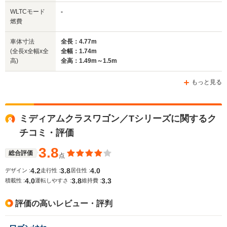
全幅
全幅
全
WLTCモード
-
サイズ
1.74m～1.8m
1.74m
1.
燃費
全長
全長
(全長x全幅x全高)
4.74m～4.76m
4.66m
4.
車体寸法
全長：4.77m
(全長x全幅x全
全幅：1.74m
高)
全高：1.49m～1.5m
ホイールベース
ホイールベース
ホイー
-m
-m
もっと見る
ミディアムクラスワゴン／Tシリーズに関するク
WLTCモード
-
-
-
チコミ・評価
燃費
3.8
総合評価
点
4.2
3.8
4.0
デザイン :
走行性 :
居住性 :
排気量
2198～4973cc
2960～3199cc
3199cc
4.0
3.8
3.3
積載性 :
運転しやすさ :
維持費 :
駆動方式
FR、4WD
FR
FR
評価の高いレビュー・評判