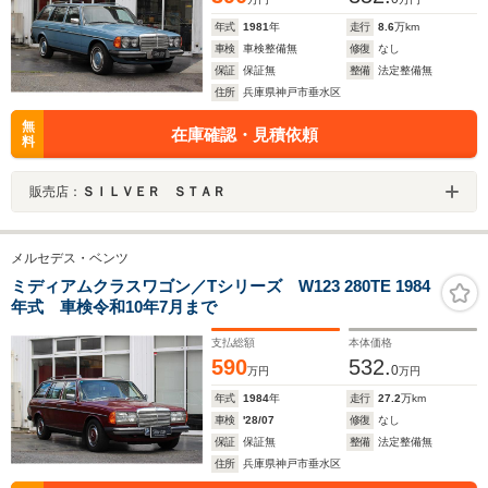
年式
1981
年
走行
8.6
万km
車検
車検整備無
修復
なし
保証
保証無
整備
法定整備無
住所
兵庫県神戸市垂水区
無
在庫確認・見積依頼
料
販売店：
ＳＩＬＶＥＲ ＳＴＡＲ
メルセデス・ベンツ
ミディアムクラスワゴン／Tシリーズ W123 280TE 1984
年式 車検令和10年7月まで
支払総額
本体価格
590
532.
0
万円
万円
年式
1984
年
走行
27.2
万km
車検
'28/07
修復
なし
保証
保証無
整備
法定整備無
住所
兵庫県神戸市垂水区