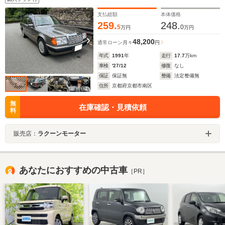
支払総額
本体価格
259.
248.
5
0
万円
万円
48,200
通常ローン
月々
円
年式
1991
年
走行
17.7
万km
車検
'27/12
修復
なし
保証
保証無
整備
法定整備無
住所
京都府京都市南区
無
在庫確認・見積依頼
料
販売店：
ラクーンモーター
あなたにおすすめの中古車
［PR］