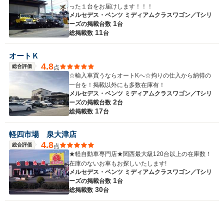
った１台をお届けします！！！
メルセデス・ベンツ ミディアムクラスワゴン／Tシリ
1
ーズの
掲載台数
台
11
総掲載数
台
オートＫ
4.8
総合評価
点
☆輸入車買うならオートKへ☆拘りの仕入から納得の
一台を！掲載以外にも多数在庫有！
メルセデス・ベンツ ミディアムクラスワゴン／Tシリ
2
ーズの
掲載台数
台
17
総掲載数
台
軽四市場 泉大津店
4.8
総合評価
点
★軽自動車専門店★関西最大級120台以上の在庫数！
在庫のないお車もお探しいたします!
メルセデス・ベンツ ミディアムクラスワゴン／Tシリ
1
ーズの
掲載台数
台
30
総掲載数
台