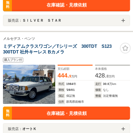
無
在庫確認・見積依頼
料
販売店：
ＳＩＬＶＥＲ ＳＴＡＲ
メルセデス・ベンツ
ミディアムクラスワゴン／Tシリーズ 300TDT S123
300TDT 社外キーレス Bカメラ
購入プラン付
支払総額
本体価格
444.
428.
9
8
万円
万円
年式
1984
年
走行
30.0
万km
車検
'28/01
修復
なし
保証
保証無
整備
法定整備無
住所
群馬県前橋市
無
在庫確認・見積依頼
料
販売店：
オートＫ