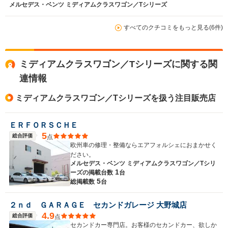
メルセデス・ベンツ ミディアムクラスワゴン／Tシリーズ
すべてのクチコミをもっと見る(6件)
ミディアムクラスワゴン／Tシリーズに関する関
連情報
ミディアムクラスワゴン／Tシリーズを扱う注目販売店
ＥＲＦＯＲＳＣＨＥ
5
総合評価
点
欧州車の修理・整備ならエアフォルシェにおまかせく
ださい。
メルセデス・ベンツ ミディアムクラスワゴン／Tシリ
1
ーズの
掲載台数
台
5
総掲載数
台
２ｎｄ ＧＡＲＡＧＥ セカンドガレージ 大野城店
4.9
総合評価
点
セカンドカー専門店。お客様のセカンドカー、欲しか