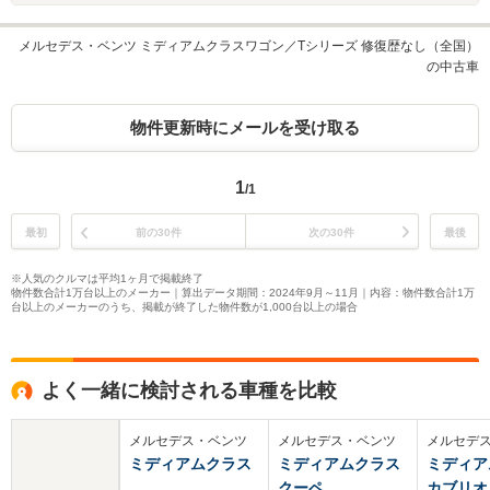
メルセデス・ベンツ ミディアムクラスワゴン／Tシリーズ 修復歴なし（全国）
の中古車
物件更新時にメールを受け取る
1
/1
最初
前の30件
次の30件
最後
※人気のクルマは平均1ヶ月で掲載終了
物件数合計1万台以上のメーカー｜算出データ期間：2024年9月～11月｜内容：物件数合計1万
台以上のメーカーのうち、掲載が終了した物件数が1,000台以上の場合
よく一緒に検討される車種を比較
メルセデス・ベンツ
メルセデス・ベンツ
メルセデ
ミディアムクラス
ミディアムクラス
ミディア
クーペ
カブリオ