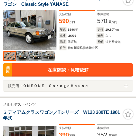
ワゴン Classic Style YANASE
支払総額
本体価格
590
570.
0
万円
万円
年式
1996
年
走行
19.8
万km
車検
'26/09
修復
なし
保証
保証無
整備
法定整備無
住所
神奈川県横浜市港北区
無
在庫確認・見積依頼
料
販売店：
ＯＮＥＯＮＥ ＧａｒａｇｅＨｏｕｓｅ
メルセデス・ベンツ
ミディアムクラスワゴン／Tシリーズ W123 280TE 1981
年式
支払総額
本体価格
390
352.
0
万円
万円