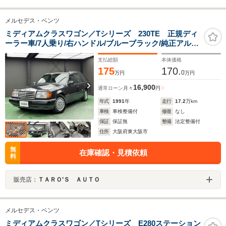
メルセデス・ベンツ
ミディアムクラスワゴン／Tシリーズ 230TE 正規ディ
ーラー車/7人乗り/右ハンドル/ブルーブラック/純正アルミ/
ファブリックシート
支払総額
本体価格
175
170.
0
万円
万円
16,900
通常ローン
月々
円
年式
1991
年
走行
17.2
万km
車検
車検整備付
修復
なし
保証
保証無
整備
法定整備付
住所
大阪府東大阪市
無
在庫確認・見積依頼
料
販売店：
ＴＡＲＯ’Ｓ ＡＵＴＯ
メルセデス・ベンツ
ミディアムクラスワゴン／Tシリーズ E280ステーション