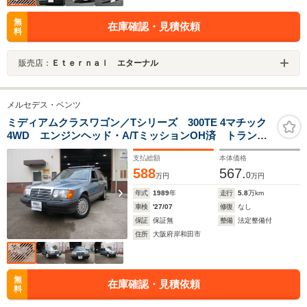
無
在庫確認・見積依頼
料
販売店：
Ｅｔｅｒｎａｌ エターナル
メルセデス・ベンツ
ミディアムクラスワゴン／Tシリーズ 300TE 4マチック
4WD エンジンヘッド・A/TミッションOH済 トランス
ファー対策済
支払総額
本体価格
588
567.
0
万円
万円
年式
1989
年
走行
5.8
万km
車検
'27/07
修復
なし
保証
保証無
整備
法定整備付
住所
大阪府岸和田市
無
在庫確認・見積依頼
料