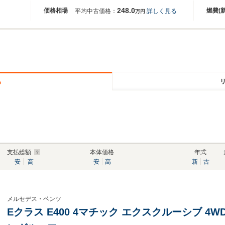
248.0
価格相場
燃費(
平均中古価格：
詳しく見る
万円
る
支払総額
本体価格
年式
安
高
安
高
新
古
メルセデス・ベンツ
Eクラス E400 4マチック エクスクルーシブ 4