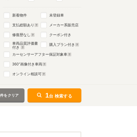
新着物件
未登録車
2代目
支払総額あり
メーカー系販売店
1995年10月～2002年5月
生産モデル
修復歴なし
クーポン付き
車両品質評価書
購入プラン付き
付き
カーセンサーアフター保証対象車
360
°画像付き車両
オンライン相談可
1
条件をクリア
台 検索する