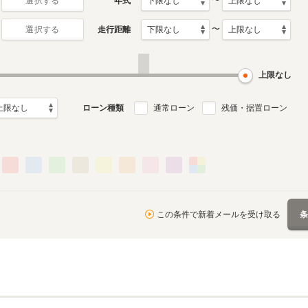
〜
年式
選択する
〜
走行距離
選択する
4代目
3代目
月～2024年1月
2009年5月～2016年6月
2002年6月～2009年4月
ル
生産モデル
生産モデル
上限なし
ローン種類
通常ローン
残価・据置ローン
この条件で新着メールを受け取る