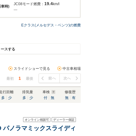
19.4
JC08モード燃費：
km/l
新車時)
---
Eクラス(メルセデス・ベンツ)の燃費
リースする
スライドショーで見る
中古車相場
1
前へ
次へ
最初
最後
走行距離
排気量
車検
修復歴
多
少
多
少
付
無
無
有
オンライン相談可
ディーラー保証
WD パノラマミックスライディ