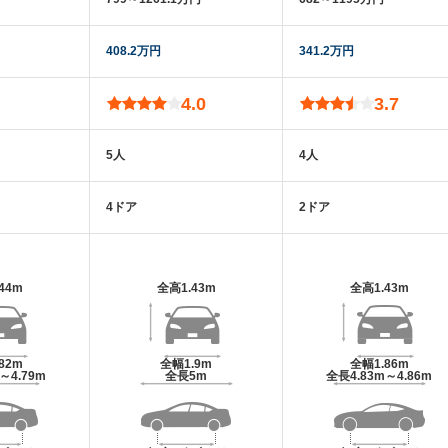
408.2万円
341.2万円
4.0
3.7
5人
4人
4ドア
2ドア
.44m
全高
1.43m
全高
1.43m
.82m
全幅
1.9m
全幅
1.86m
m～4.79m
全長
5m
全長
4.83m～4.86m