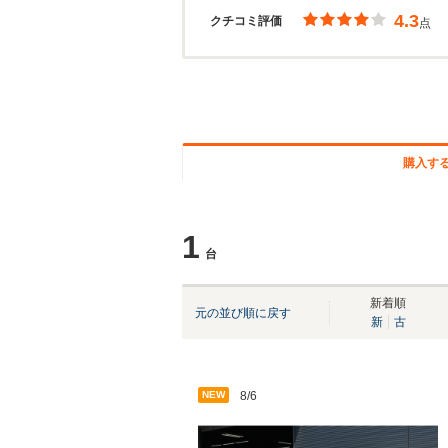
4.3
クチコミ評価
点
購入す
1
台
新着順
元の並び順に戻す
新
古
NEW
8/6