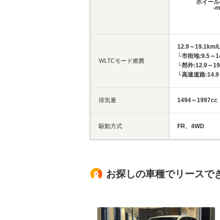
ホイール
-
12.9～19.1km/
└市街地:9.5～14
WLTCモード燃費
└郊外:12.9～19
└高速道路:14.9～
排気量
1494～1997cc
駆動方式
FR、4WD
お探しの車種でリースで