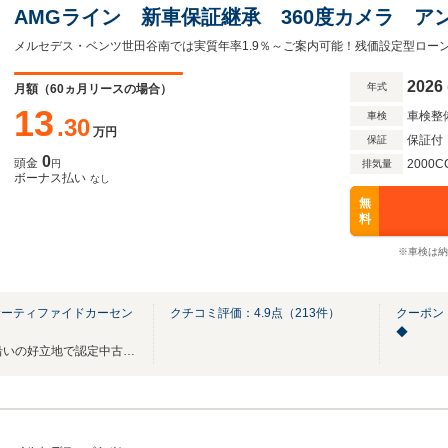
AMGライン 新車保証継承 360度カメラ 
AppleCarPlay フットトランクオープナー
ーター 自動開閉トランク ARナビゲーション
2026
年式
月額（
60
ヵ月リースの場合）
13
車検整
車検
.30
万円
保証付
保証
0
頭金
2000C
円
排気量
ボーナス払い
なし
無
料
※車検は納
サーティファイドカーセン
クチコミ評価：
4.9
点（
213
件）
クーポン
◆
店舗総在庫80台！環状八号線沿いの好立地で認定中古車をご覧頂けます。