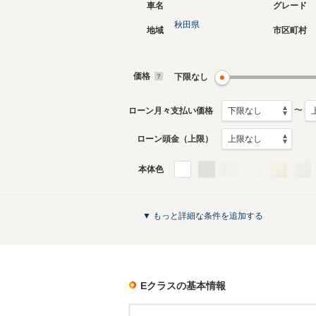
車名
グレード
秋田県
地域
市区町村
現行
5代目
2024年2月～生産中
2016年7
生産モデ
価格
下限なし
〜
ローン月々支払い価格
ローン頭金（上限）
本体色
初代
1993年9月～1995年9月
生産モデル
Eクラスのカタログを見る
▼ もっと詳細な条件を追加する
Eクラス
の基本情報