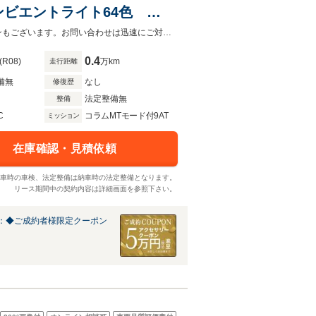
アンビエントライト64色
 前席パワーシート シートヒ
メルセデス・ベンツ世田谷南では実質年率1.9％～ご案内可能！残価設定型ローンもございます。お問い合わせは迅速にご対応致します。
0.4
(R08)
万km
走行距離
備無
なし
修復歴
法定整備無
整備
C
コラムMTモード付9AT
ミッション
在庫確認・見積依頼
車時の車検、法定整備は納車時の法定整備となります。
リース期間中の契約内容は詳細画面を参照下さい。
：◆ご成約者様限定クーポン