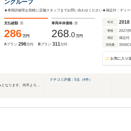
ングルーフ
★車両詳細等お気軽に店舗スタッフまでお問い合わせください★保証付：ディー
2018
年式
支払総額
車両本体価格
286
268
2027(
車検
.0
万円
万円
保証付
保証
296
311
A
プラン
B
プラン
万円
万円
3500C
排気量
お気に入り
クチコミ評価：
5
点（
4
件）
8/10(月)～8/14(金)は当店お休みとなります。何卒よろしくお願いいたします。