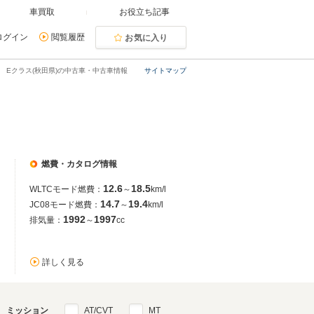
車買取
お役立ち記事
ログイン
閲覧履歴
お気に入り
Eクラス(秋田県)の中古車・中古車情報
サイトマップ
燃費・カタログ情報
12.6
18.5
WLTCモード燃費：
～
km/l
14.7
19.4
JC08モード燃費：
～
km/l
1992
1997
排気量：
～
cc
詳しく見る
ミッション
AT/CVT
MT