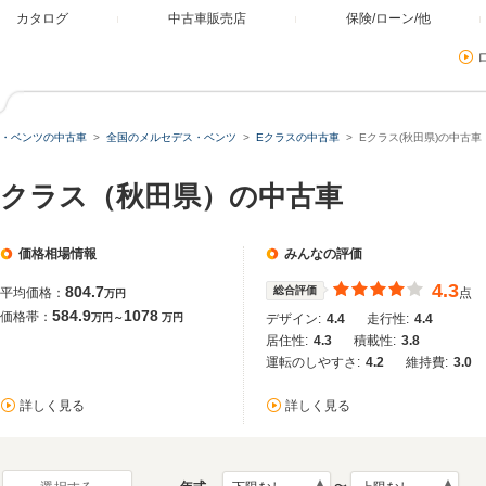
カタログ
中古車販売店
保険/ローン/他
・ベンツの中古車
全国のメルセデス・ベンツ
Eクラスの中古車
Eクラス(秋田県)の中古車
Eクラス（秋田県）の中古車
価格相場情報
みんなの評価
4.3
804.7
総合評価
平均価格：
点
万円
584.9
1078
価格帯：
万円～
万円
デザイン:
4.4
走行性:
4.4
居住性:
4.3
積載性:
3.8
運転のしやすさ:
4.2
維持費:
3.0
詳しく見る
詳しく見る