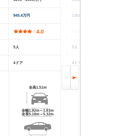
945.4万円
1362万円
‐‐
4.0
-
5人
5人
5
4ドア
4ドア
4
全高
1.51m
全高
1.48m
全幅
1.92m～1.93m
全幅
1.9m
全長
5.18m～5.32m
全長
4.97m