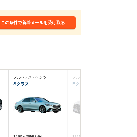
この条件で新着メールを受け取る
メルセデス・ベンツ
メルセデスＡＭＧ
メ
Sクラス
Eクラス
C
1293～2656万円
1618～2105万円
59