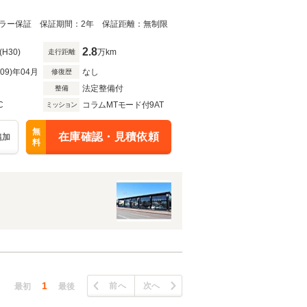
ラー保証 保証期間：2年 保証距離：無制限
2.8
(H30)
万km
走行距離
R09)年04月
なし
修復歴
法定整備付
整備
C
コラムMTモード付9AT
ミッション
無
在庫確認・見積依頼
追加
料
1
前へ
次へ
最初
最後