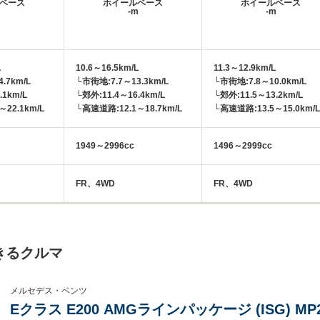
ベース
ホイールベース
ホイールベース
m
-m
-m
L
10.6～16.5km/L
11.3～12.9km/L
.7km/L
└市街地:7.7～13.3km/L
└市街地:7.8～10.0km/L
.1km/L
└郊外:11.4～16.4km/L
└郊外:11.5～13.2km/L
22.1km/L
└高速道路:12.1～18.7km/L
└高速道路:13.5～15.0km/L
1949～2996cc
1496～2999cc
FR、4WD
FR、4WD
きるクルマ
メルセデス・ベンツ
Eクラス E200 AMGラインパッケージ (ISG) M