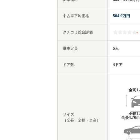
中古車平均価格
504.9万円
-
クチコミ総合評価
乗車定員
5人
ドア数
4ドア
全高
1
全幅
1
サイズ
全長
4.76
（全長・全幅・全高）