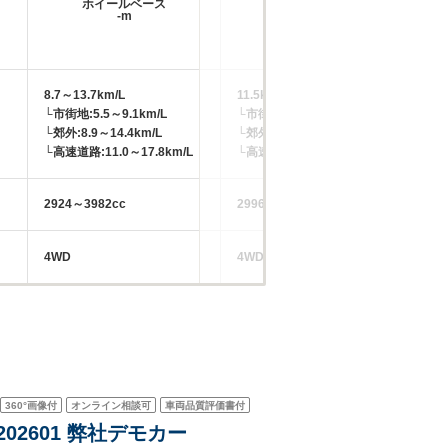
ホイールベース
ホイールベース
-m
-m
8.7～13.7km/L
11.5km/L
20
└市街地:5.5～9.1km/L
└市街地:8.3km/L
└市
└郊外:8.9～14.4km/L
└郊外:11.9km/L
└郊
└高速道路:11.0～17.8km/L
└高速道路:13.4km/L
└高
2924～3982cc
2996cc
14
4WD
4WD
FF
360°
画像付
オンライン相談可
車両品質評価書付
P202601 弊社デモカー