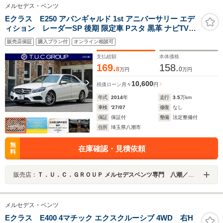
メルセデス・ベンツ
Eクラス E250 アバンギャルド 1st アニバーサリー エデ
ィション レーダーSP 後期 限定車 Pスタ 黒革 ナビTV
360カメラ LEDライト 専用ウッドインテリア AMGエアロ
販売店保証
購入プラン付
オンライン相談可
&18AW ACC BSM LCW 2年保証
支払総額
本体価格
169.
158.
8
0
万円
万円
10,600
残価ローン
月々
円
年式
2014
年
走行
3.5
万km
車検
'27/07
修復
なし
保証
保証付
整備
法定整備付
住所
埼玉県八潮市
無
在庫確認・見積依頼
料
販売店：
Ｔ．Ｕ．Ｃ．ＧＲＯＵＰ メルセデスベンツ専門 八潮／（株）バーディット
メルセデス・ベンツ
Eクラス E400 4マチック エクスクルーシブ 4WD 右H