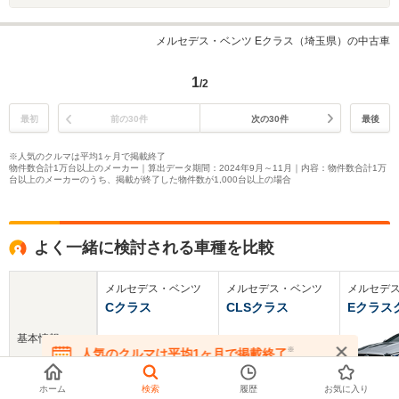
メルセデス・ベンツ Eクラス（埼玉県）の中古車
1
/2
最初
前の30件
次の30件
最後
※人気のクルマは平均1ヶ月で掲載終了
物件数合計1万台以上のメーカー｜算出データ期間：2024年9月～11月｜内容：物件数合計1万
台以上のメーカーのうち、掲載が終了した物件数が1,000台以上の場合
よく一緒に検討される車種を比較
メルセデス・ベンツ
メルセデス・ベンツ
メルセデ
Cクラス
CLSクラス
Eクラス
基本情報
※
人気のクルマは平均1ヶ月で掲載終了
在庫が無くなる前にお問い合わせください
ホーム
検索
履歴
お気に入り