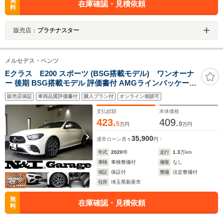
無
在庫確認・見積依頼
料
販売店：
プラチナスター
メルセデス・ベンツ
Eクラス E200 スポーツ (BSG搭載モデル) ワンオーナ
ー 後期 BSG搭載モデル 評価書付 AMGラインパッケージ
エクスクルーシブPKG エアバランスPKG Bulmesterサ
販売店保証
車両品質評価書付
購入プラン付
オンライン相談可
ウンド HUD 19インチAW
支払総額
本体価格
423.
409.
5
9
万円
万円
35,900
通常ローン
月々
円
年式
2020
年
走行
1.3
万km
車検
車検整備付
修復
なし
保証
保証付
整備
法定整備付
住所
埼玉県新座市
無
在庫確認・見積依頼
料