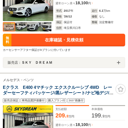
18,100
通常ローン
月々
円
年式
2017
年
走行
6.2
万km
車検
'26/12
修復
なし
保証
保証付
整備
法定整備付
住所
埼玉県川口市
無
在庫確認・見積依頼
料
カーセンサーアフター保証がAプランに付いています
販売店：
ＳＫＹ ＤＲＥＡＭ
メルセデス・ベンツ
Eクラス E400 4マチック エクスクルーシブ 4WD レー
ダーセーフティパッケージ/黒レザーシート/ナビ地デジ/全
方位カメラ/Appleカープレイ/Androidオート/LEDライト/
販売店保証
車両品質評価書付
購入プラン付
360°画像付
パワーシート/4席ヒーター/電動リアゲート/液晶メータ
ー/ETC/パドルシフト/衝突軽減/6か月保証付き
支払総額
本体価格
209.
199.
9
9
万円
万円
18,100
通常ローン
月々
円