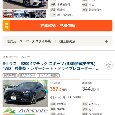
車検
車検整備付
修復
なし
保証
保証付
整備
法定整備付
住所
埼玉県入間郡
無
在庫確認・見積依頼
料
販売店：
ユーパーク スタイル店 ＪＵ適正販売店
メルセデス・ベンツ
Eクラス E200 4マチック スポーツ (BSG搭載モデル)
4WD 後期型・レザーシート・ドライブレコーダー・
360°カメラ・ETC2.0・パワートランク・純正19インチ
販売店保証
購入プラン付
オンライン相談可
AW・地デジTV・アロマディフューザー・ユーザー買取
車・ブルメスターサウンド・シートヒーター・シートメ
支払総額
本体価格
モリー・
357.
344.
7
8
万円
万円
11,500
通常ローン
月々
円
年式
2021
年
走行
4.7
万km
車検
'26/08
修復
なし
保証
保証付
整備
法定整備無