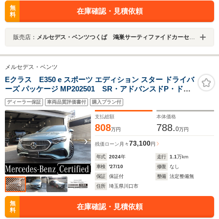
無
在庫確認・見積依頼
料
販売店：
メルセデス・ベンツつくば 鴻巣サーティファイドカーセンター
メルセデス・ベンツ
Eクラス E350 e スポーツ エディション スター ドライバ
ーズ パッケージ MP202501 SR・アドバンスドP・ドラ
イバーズP・2501
ディーラー保証
車両品質評価書付
購入プラン付
支払総額
本体価格
808
788.
0
万円
万円
73,100
残価ローン
月々
円
年式
2024
年
走行
1.1
万km
車検
'27/10
修復
なし
保証
保証付
整備
法定整備無
住所
埼玉県川口市
無
在庫確認・見積依頼
料