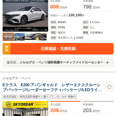
プディスプレイ/Burmester4Dサラウンドサウンドシステ
支払総額
本体価格
ム/アクティブアンビエントライト/
809.
798.
8
0
万円
万円
100,100
残価ローン
月々
円
年式
2024
年
走行
1.1
万km
車検
'27/01
修復
なし
保証
保証付
整備
法定整備付
住所
埼玉県さいたま市緑区
無
在庫確認・見積依頼
料
販売店：
メルセデス・ベンツ浦和美園サーティファイドカーセンター
メルセデス・ベンツ
Eクラス E200 アバンギャルド レザーエクスクルーシ
ブパッケージ/レーダーセーフティパッケージ/LEDライト/
ブルメスター/パフュームアトマイザー/ナビ地デジ/全方位
販売店保証
車両品質評価書付
購入プラン付
360°画像付
カメラ/Appleカープレイ/Androidオート/電動リアゲー
ト/ETC/6か月保証付き
支払総額
本体価格
209.
203.
9
9
万円
万円