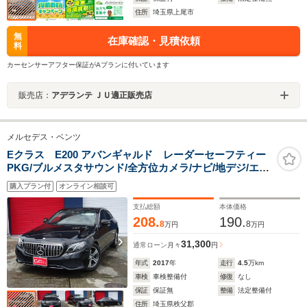
住所
埼玉県上尾市
無
在庫確認・見積依頼
料
カーセンサーアフター保証がAプランに付いています
販売店：
アデランテ ＪＵ適正販売店
メルセデス・ベンツ
Eクラス E200 アバンギャルド レーダーセーフティー
PKG/ブルメスタサウンド/全方位カメラ/ナビ/地デジ/エア
バランスPKG/パワーバックドア/Gグリル
購入プラン付
オンライン相談可
支払総額
本体価格
208.
190.
8
8
万円
万円
31,300
通常ローン
月々
円
年式
2017
年
走行
4.5
万km
車検
車検整備付
修復
なし
保証
保証無
整備
法定整備付
住所
埼玉県秩父郡