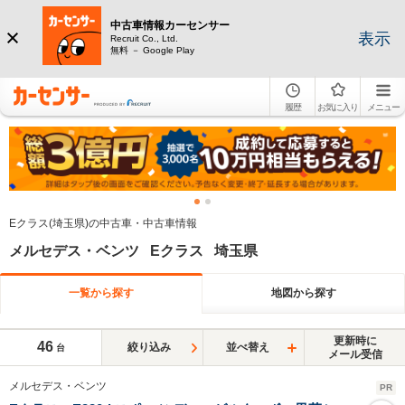
中古車情報カーセンサー
表示
Recruit Co., Ltd.
無料 － Google Play
履歴
お気に入り
メニュー
Eクラス(埼玉県)の中古車・中古車情報
メルセデス・ベンツ Eクラス 埼玉県
一覧から探す
地図から探す
更新時に
46
絞り込み
並べ替え
台
メール受信
メルセデス・ベンツ
PR