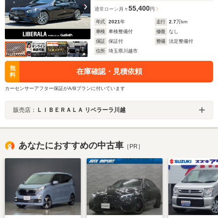
55,400
通常ローン
月々
円
年式
2021
年
走行
2.7
万km
車検
車検整備付
修復
なし
保証
保証付
整備
法定整備付
住所
埼玉県川越市
無
在庫確認・見積依頼
料
カーセンサーアフター保証がA/Bプランに付いています
販売店：
ＬＩＢＥＲＡＬＡ リベラーラ川越
あなたにおすすめの中古車
［PR］