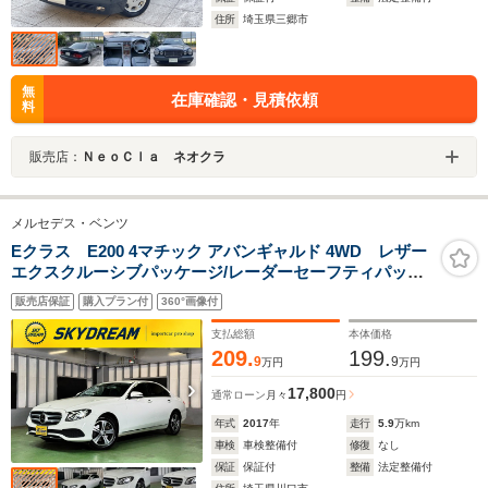
住所
埼玉県三郷市
無
在庫確認・見積依頼
料
販売店：
ＮｅｏＣｌａ ネオクラ
メルセデス・ベンツ
Eクラス E200 4マチック アバンギャルド 4WD レザー
エクスクルーシブパッケージ/レーダーセーフティパッケ
ージ/ナビ地デジ/全方位カメラ/Appleカープレイ/Android
販売店保証
購入プラン付
360°画像付
オート/ブルメスター/パフュームアトマイザー/LEDライ
ト/液晶メーター/本革シート/6か月保証付き
支払総額
本体価格
209.
199.
9
9
万円
万円
17,800
通常ローン
月々
円
年式
2017
年
走行
5.9
万km
車検
車検整備付
修復
なし
保証
保証付
整備
法定整備付