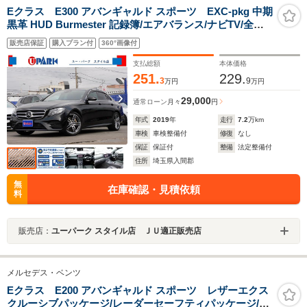
Eクラス E300 アバンギャルド スポーツ EXC-pkg 中期
黒革 HUD Burmester 記録簿/エアバランス/ナビTV/全周
囲カメラ/CarPlay/DTV/パドルシフト/ヒーター付Pシー
販売店保証
購入プラン付
360°画像付
ト/PWトランク/LEDヘッド/
支払総額
本体価格
251.
229.
3
9
万円
万円
29,000
通常ローン
月々
円
年式
2019
年
走行
7.2
万km
車検
車検整備付
修復
なし
保証
保証付
整備
法定整備付
住所
埼玉県入間郡
無
在庫確認・見積依頼
料
販売店：
ユーパーク スタイル店 ＪＵ適正販売店
メルセデス・ベンツ
Eクラス E200 アバンギャルド スポーツ レザーエクス
クルーシブパッケージ/レーダーセーフティパッケージ/パ