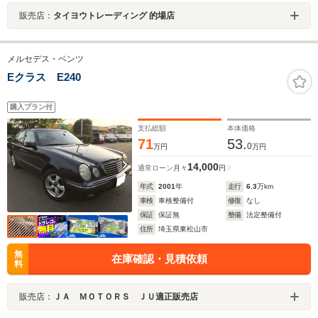
販売店：
タイヨウトレーディング 的場店
メルセデス・ベンツ
Eクラス E240
購入プラン付
支払総額
本体価格
71
53.
0
万円
万円
14,000
通常ローン
月々
円
年式
2001
年
走行
6.3
万km
車検
車検整備付
修復
なし
保証
保証無
整備
法定整備付
住所
埼玉県東松山市
無
在庫確認・見積依頼
料
販売店：
ＪＡ ＭＯＴＯＲＳ ＪＵ適正販売店