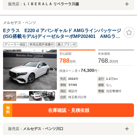
販売店：
ＬＩＢＥＲＡＬＡ リベラーラ川越
メルセデス・ベンツ
Eクラス E220 d アバンギャルド AMGラインパッケージ
(ISG搭載モデル)ディーゼルターボMP202401 AMGライ
ン アドバンスドPKG レザーエクスクルーシブPKG
ディーラー保証
車両品質評価書付
購入プラン付
パノラミックルーフ MBUXARナビ デジタルインテリ
アPKG エナチャイジング ヘッドアップディスプレイ
支払総額
本体価格
788
768.
0
万円
万円
74,300
残価ローン
月々
円
年式
2024
年
走行
1.2
万km
車検
'27/05
修復
なし
保証
保証付
整備
法定整備付
住所
埼玉県川口市
無
在庫確認・見積依頼
料
販売店：
メルセデス・ベンツ川口