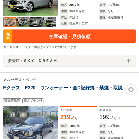
年式
2017
年
走行
6.6
万km
車検
車検整備付
修復
なし
保証
保証付
整備
法定整備付
住所
埼玉県川口市
無
在庫確認・見積依頼
料
カーセンサーアフター保証がAプランに付いています
販売店：
ＳＫＹ ＤＲＥＡＭ
メルセデス・ベンツ
Eクラス E320 ワンオーナー・全D記録簿・禁煙・取説
販売店保証
購入プラン付
支払総額
本体価格
219.
199.
8
8
万円
万円
年式
1996
年
走行
0.3
万km
車検
車検整備付
修復
なし
保証
保証付
整備
法定整備付