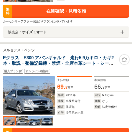
無
在庫確認・見積依頼
料
カーセンサーアフター保証がAプランに付いています
販売店：
ホイズミオート
メルセデス・ベンツ
Eクラス E300 アバンギャルド 走行5.9万キロ・カギ2
本・取説・整備記録簿・禁煙・全席本革シート・シート
ヒーター・パワーシート・純正HDDナビ・地デジTV・
購入プラン付
オンライン相談可
Bluetooth・バックカメラ・前後ドラレコ・ETC・クリア
ランスソナー
支払総額
本体価格
69.
66.
8
3
万円
万円
年式
2011
年
走行
5.9
万km
車検
車検整備付
修復
なし
保証
保証無
整備
法定整備付
住所
埼玉県比企郡