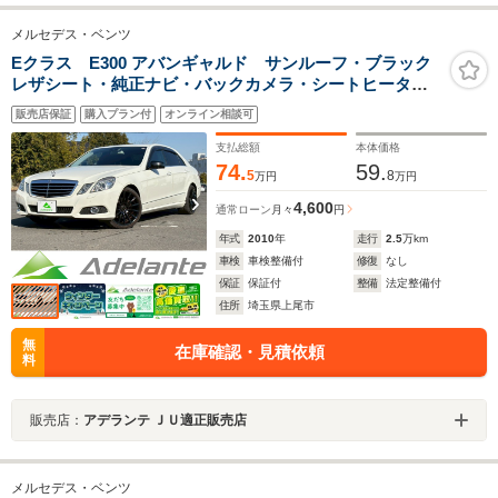
メルセデス・ベンツ
Eクラス E300 アバンギャルド サンルーフ・ブラック
レザシート・純正ナビ・バックカメラ・シートヒータ
ー・ETC・社外ブラックホイール・スマートキー・プッ
販売店保証
購入プラン付
オンライン相談可
シュスタート・パワーシート・HIDライト・ウインカーミ
ラー・ユーザー買取車
支払総額
本体価格
74.
59.
5
8
万円
万円
4,600
通常ローン
月々
円
年式
2010
年
走行
2.5
万km
車検
車検整備付
修復
なし
保証
保証付
整備
法定整備付
住所
埼玉県上尾市
無
在庫確認・見積依頼
料
販売店：
アデランテ ＪＵ適正販売店
メルセデス・ベンツ