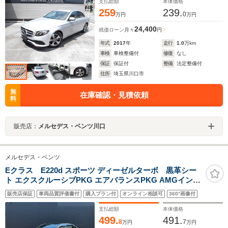
支払総額
本体価格
259
239.
0
万円
万円
24,400
残価ローン
月々
円
年式
2017
年
走行
1.0
万km
車検
車検整備付
修復
なし
保証
保証付
整備
法定整備付
住所
埼玉県川口市
無
在庫確認・見積依頼
料
販売店：
メルセデス・ベンツ川口
メルセデス・ベンツ
Eクラス E220d スポーツ ディーゼルターボ 黒革シー
ト エクスクルーシブPKG エアバランスPKG AMGインテ
リアPKG サンルーフ HUD Burmester カープレイ フルセ
販売店保証
車両品質評価書付
購入プラン付
オンライン相談可
360°画像付
グTV ACC 純正ナビ ワイヤレスチャージング パワーバッ
クドア 360度カメラ ドライブレコーダー ETC
支払総額
本体価格
499.
491.
8
7
万円
万円