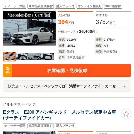
AMGラインホイール/レザーARTICOダッシュボード
ディーラー保証
車両品質評価書付
購入プラン付
オンライン相談可
360°画像付
支払総額
本体価格
394
378.
0
万円
万円
36,400
残価ローン
月々
円
年式
2019
年
走行
2.3
万km
車検
'26/11
修復
なし
保証
保証付
整備
法定整備付
住所
埼玉県鴻巣市
無
在庫確認・見積依頼
料
販売店：
メルセデス・ベンツつくば 鴻巣サーティファイドカーセンター
メルセデス・ベンツ
Eクラス E200 アバンギャルド メルセデス認定中古車
(サーティファイドカー)
ディーラー保証
車両品質評価書付
購入プラン付