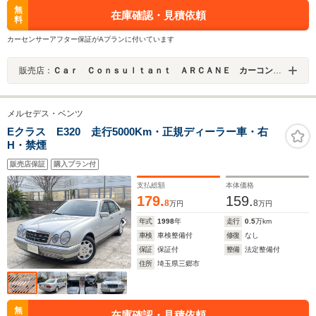
無
在庫確認・見積依頼
料
カーセンサーアフター保証がAプランに付いています
販売店：
Ｃａｒ Ｃｏｎｓｕｌｔａｎｔ ＡＲＣＡＮＥ カーコンサルタントアーケイン
メルセデス・ベンツ
Eクラス E320 走行5000Km・正規ディーラー車・右
H・禁煙
販売店保証
購入プラン付
支払総額
本体価格
179.
159.
8
8
万円
万円
年式
1998
年
走行
0.5
万km
車検
車検整備付
修復
なし
保証
保証付
整備
法定整備付
住所
埼玉県三郷市
無
在庫確認・見積依頼