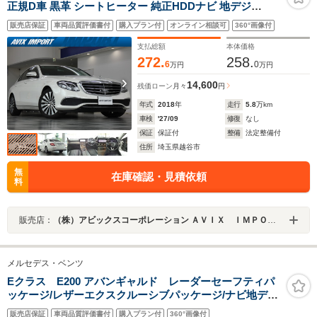
正規D車 黒革 シートヒーター 純正HDDナビ 地デジ
Burmesterサウンド 全周カメラ&PTS HUD&レーダーセ
販売店保証
車両品質評価書付
購入プラン付
オンライン相談可
360°画像付
ーフティPKG 純正18インチAW 禁煙車
支払総額
本体価格
272.
258.
6
0
万円
万円
14,600
残価ローン
月々
円
年式
2018
年
走行
5.8
万km
車検
'27/09
修復
なし
保証
保証付
整備
法定整備付
住所
埼玉県越谷市
無
在庫確認・見積依頼
料
販売店：
（株）アビックスコーポレーション ＡＶＩＸ ＩＭＰＯＲＴ 越谷店
メルセデス・ベンツ
Eクラス E200 アバンギャルド レーダーセーフティパ
ッケージ/レザーエクスクルーシブパッケージ/ナビ地デジ/
全方位カメラ/Appleカープレイ/Androidオート/液晶メー
販売店保証
車両品質評価書付
購入プラン付
360°画像付