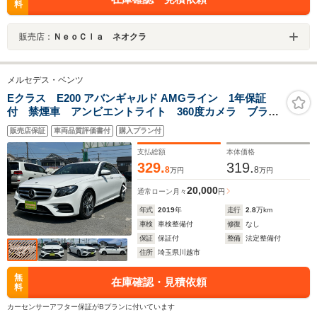
料
販売店：
ＮｅｏＣｌａ ネオクラ
メルセデス・ベンツ
Eクラス E200 アバンギャルド AMGライン 1年保証
付 禁煙車 アンビエントライト 360度カメラ ブライ
ンドスポットモニター クリアランスソナー レーンア
販売店保証
車両品質評価書付
購入プラン付
シスト 黒本革シート シートヒーター Bluetooth ナ
ビTV クルーズコントロール LEDライト
支払総額
本体価格
329.
319.
8
8
万円
万円
20,000
通常ローン
月々
円
年式
2019
年
走行
2.8
万km
車検
車検整備付
修復
なし
保証
保証付
整備
法定整備付
住所
埼玉県川越市
無
在庫確認・見積依頼
料
カーセンサーアフター保証がBプランに付いています