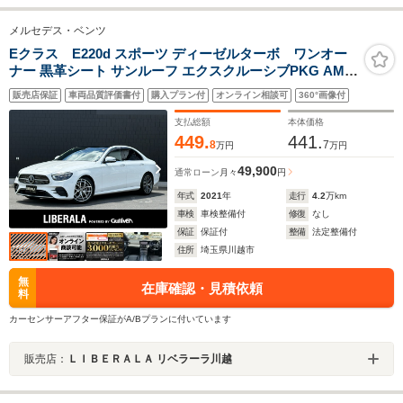
メルセデス・ベンツ
Eクラス E220d スポーツ ディーゼルターボ ワンオー
ナー 黒革シート サンルーフ エクスクルーシブPKG AMG
ラインエクステリアPKG ACC カープレイ HUD フルセグ
販売店保証
車両品質評価書付
購入プラン付
オンライン相談可
360°画像付
TV 純正ナビ バックカメラ 360度カメラ シートヒーター
パワーシート ドラレコ スマートキー ETC
支払総額
本体価格
449.
441.
8
7
万円
万円
49,900
通常ローン
月々
円
年式
2021
年
走行
4.2
万km
車検
車検整備付
修復
なし
保証
保証付
整備
法定整備付
住所
埼玉県川越市
無
在庫確認・見積依頼
料
カーセンサーアフター保証がA/Bプランに付いています
販売店：
ＬＩＢＥＲＡＬＡ リベラーラ川越