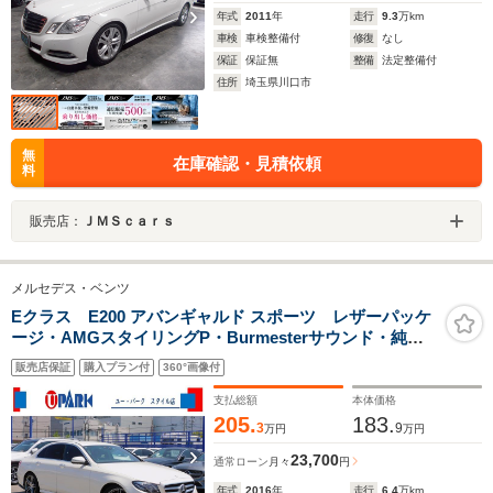
年式
2011
年
走行
9.3
万km
車検
車検整備付
修復
なし
保証
保証無
整備
法定整備付
住所
埼玉県川口市
無
在庫確認・見積依頼
料
販売店：
ＪＭＳｃａｒｓ
メルセデス・ベンツ
Eクラス E200 アバンギャルド スポーツ レザーパッケ
ージ・AMGスタイリングP・Burmesterサウンド・純正
ナビTV・全周囲カメラ・CarPlay・パワートランク・
販売店保証
購入プラン付
360°画像付
AMG19インチAW・レーダーセーフティP・2.0ETC・エ
アバランスP
支払総額
本体価格
205.
183.
3
9
万円
万円
23,700
通常ローン
月々
円
年式
2016
年
走行
6.4
万km