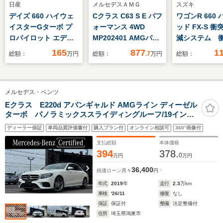
日産
メルセデスＡＭＧ
スズキ
デイズ 660 ハイウェ
Cクラス C63 S E パフ
ワゴンR 660
イスターGターボ プ
ォーマンス 4WD
ッド FX-S 
ロパイロット エディ
MP202401 AMGパフ
減システム 
ション 純正9インチナ
ォーマンスP AMGカ
ボディ クリ
165
877
1
総額：
万円
総額：
.7
万円
総額：
ビ アラウンドビュー
ーボンP RSP 黒革
ソナー 盗難
モニター ナビ連動ド
MBUX ARナビ TV
テム キーレ
ラレコ(室内・フロン
360°カメラ
リー スマー
メルセデス・ベンツ
ト) プロパイロッ
AppleCarPlay M付P
アイドリング
ト LEDヘッドライ
シート シートH ベン
プ ベンチシ
Eクラス E220d アバンギャルド AMGライン ディーゼル
ターボ パノラミックススライディングルーフ/19インチ
ト LEDフォグラン
チレ 3DBurmester フ
ルフラット 
AMGラインホイール/レザーARTICOダッシュボード
プ ブラインドスポッ
ットトランク HUD
ーター パワ
ディーラー保証
車両品質評価書付
購入プラン付
オンライン相談可
360°画像付
トモニター リヤクロ
DIGITALヘッドライト
ドウ
支払総額
本体価格
ストラフィックアラー
リアアクスル 専用
394
378.
0
万円
万円
ト ETC車載器
AMG20AW 1オナ 新
車保証
36,400
残価ローン
月々
円
年式
2019
年
走行
2.3
万km
車検
'26/11
修復
なし
保証
保証付
整備
法定整備付
住所
埼玉県鴻巣市