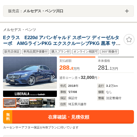
販売店：
メルセデス・ベンツ川口
メルセデス・ベンツ
Eクラス E220d アバンギャルド スポーツ ディーゼルタ
ーボ AMGラインPKG エクスクルーシブPKG 黒革 サン
ルーフBurmester HUD ACC 純正ナビ フルセグTV カー
販売店保証
車両品質評価書付
購入プラン付
オンライン相談可
360°画像付
プレイ アンビエントライト シートヒーター パワーバック
ドア レーンキープアシスト パーキングアシスト ETC
支払総額
本体価格
288.
281.
8
1
万円
万円
32,000
通常ローン
月々
円
年式
2018
年
走行
3.2
万km
車検
'27/08
修復
なし
保証
保証付
整備
法定整備付
住所
埼玉県川越市
無
在庫確認・見積依頼
料
カーセンサーアフター保証がA/Bプランに付いています