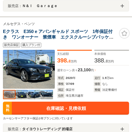
販売店：
Ｎ＆Ｉ Ｇａｒａｇｅ
メルセデス・ベンツ
Eクラス E350 e アバンギャルド スポーツ 1年保証付
き ワンオーナー 禁煙車 エクスクルーシブパッケー
ジ 全周囲カメラ パノラミックスライディングルー
販売店保証
購入プラン付
フ 黒革シート アンビエントライト 全席シートヒー
ター ブルメスターサウンド パワートランク
支払総額
本体価格
398.
388.
8
8
万円
万円
23,100
通常ローン
月々
円
年式
2020
年
走行
1.9
万km
車検
'27/09
修復
なし
保証
保証付
整備
法定整備付
住所
埼玉県川越市
無
在庫確認・見積依頼
料
カーセンサーアフター保証がBプランに付いています
販売店：
タイヨウトレーディング 的場店