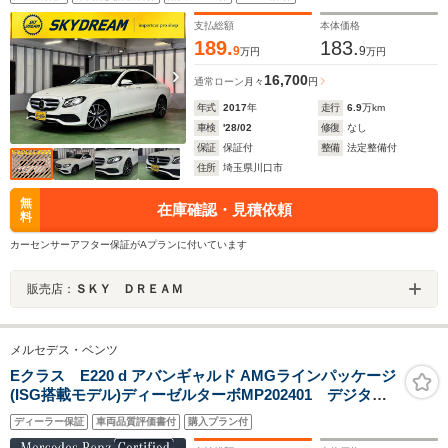
ター/LEDライト/ブルメスター/パフュームアトマイザー/
本革シート/6か月保証付き
支払総額
本体価格
189.
183.
9
9
万円
万円
16,700
通常ローン
月々
円
年式
2017
年
走行
6.9
万km
車検
'28/02
修復
なし
保証
保証付
整備
法定整備付
住所
埼玉県川口市
無
在庫確認・見積依頼
料
カーセンサーアフター保証がAプランに付いています
販売店：
ＳＫＹ ＤＲＥＡＭ
メルセデス・ベンツ
Eクラス E220 d アバンギャルド AMGラインパッケージ
(ISG搭載モデル)ディーゼルターボMP202401 デジタル
インテリアPKG/レザーエクスクルーシブPKG/アドバン
ディーラー保証
車両品質評価書付
購入プラン付
スドPKG/パノラミックスライディングルーフ/ヘッドアッ