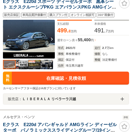
Eクラス E220d スポーツ ディーゼルターボ 黒革シー
ト エクスクルーシブPKG エアバランスPKG AMGインテ
リアPKG サンルーフ HUD Burmester カープレイ フルセ
販売店保証
車両品質評価書付
購入プラン付
オンライン相談可
360°画像付
グTV ACC 純正ナビ ワイヤレスチャージング パワーバッ
クドア 360度カメラ ドライブレコーダー ETC
支払総額
本体価格
499.
491.
8
7
万円
万円
55,400
通常ローン
月々
円
年式
2021
年
走行
2.7
万km
車検
車検整備付
修復
なし
保証
保証付
整備
法定整備付
住所
埼玉県川越市
無
在庫確認・見積依頼
料
カーセンサーアフター保証がA/Bプランに付いています
販売店：
ＬＩＢＥＲＡＬＡ リベラーラ川越
メルセデス・ベンツ
PR
Eクラス E220d アバンギャルド AMGライン ディーゼル
ターボ パノラミックススライディングルーフ/19インチ