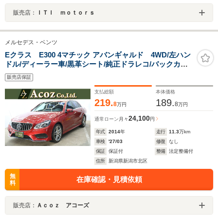
販売店：
ＩＴＩ ｍｏｔｏｒｓ
メルセデス・ベンツ
Eクラス E300 4マチック アバンギャルド 4WD/左ハン
ドル/ディーラー車/黒革シート/純正ドラレコ/バックカメ
ラ/プッシュスタート/360°カメラ/ETC
販売店保証
支払総額
本体価格
219.
189.
8
8
万円
万円
24,100
通常ローン
月々
円
年式
2014
年
走行
11.3
万km
車検
'27/03
修復
なし
保証
保証付
整備
法定整備付
住所
新潟県新潟市北区
無
在庫確認・見積依頼
料
販売店：
Ａｃｏｚ アコーズ