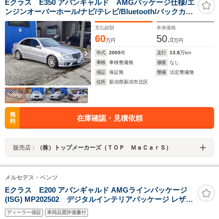
Eクラス E350 アバンギャルド AMGパッケージ仕様/エ
ンジンオーバーホール/ナビ/テレビ/Bluetooth/バックカメ
ラ/ETC/シートヒーター
支払総額
本体価格
60
50.
0
万円
万円
年式
2005
年
走行
13.8
万km
車検
車検整備無
修復
なし
保証
保証無
整備
法定整備無
住所
新潟県新潟市北区
無
在庫確認・見積依頼
料
販売店：
（株）トップメーカーズ（ＴＯＰ ＭａＣａｒＳ）
メルセデス・ベンツ
Eクラス E200 アバンギャルド AMGラインパッケージ
(ISG) MP202502 デジタルインテリアパッケージ レザー
エクスクルーシブパッケージ
ディーラー保証
車両品質評価書付