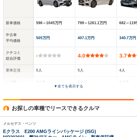
新車価格
596～1045万円
799～1261.1万円
682～11
中古車
505万円
407.1万円
340.7万円
平均価格
クチコミ
-
4.0
3.7
総合評価
乗車定員
5人
5人
4人
ドア数
4ドア
4ドア
2ドア
▼
全てを表示する
全高
全高
全
1.44m
1.43m
1.
お探しの車種でリースできるクルマ
メルセデス・ベンツ
全幅
全幅
全
サイズ
1.82m
1.9m
1.
Eクラス E200 AMGラインパッケージ (ISG)
全長
全長
(全長x全幅x全高)