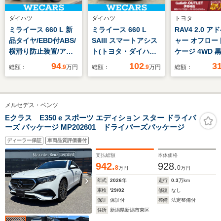
ダイハツ
ダイハツ
トヨタ
ミライース 660 L 新
ミライース 660 L
RAV4 2.0 
品タイヤ/EBD付ABS/
SAIII スマートアシス
ャー オフロー
横滑り防止装置/アイ
ト(トヨタ・ダイハツ)/
ケージ 4WD 
ドリングストップ/禁
横滑り防止装置/アイ
ト 純正ディ
94
102
3
総額：
.9
万円
総額：
.9
万円
総額：
煙車/エアバッグ 運転
ドリングストップ/禁
オーディオ
席/エアバッグ 助手席/
煙車/エアバッグ 運転
AppleCarpl
パワーウインドウ/キ
席/エアバッグ 助手席/
AndroidAut
メルセデス・ベンツ
ーフリーシステム/パ
パワーウインドウ/キ
トメモリ デ
ワーステアリング/オ
ーフリーシステム/パ
ンナーミラー
Eクラス E350 e スポーツ エディション スター ドライバ
ーズ パッケージ MP202601 ドライバーズパッケージ
ートライト
ワーステアリング
ークルーズコ
ル コーナー
ディーラー保証
車両品質評価書付
ー ビルトイ
支払総額
本体価格
衝突軽減ブレ
942.
928.
8
0
万円
万円
マートキー
年式
2026
年
走行
0.3
万km
車検
'29/02
修復
なし
保証
保証付
整備
法定整備付
住所
新潟県新潟市東区