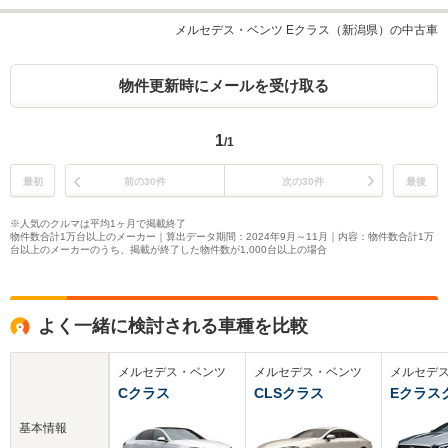
メルセデス・ベンツ Eクラス（新潟県）の中古車
物件更新時にメールを受け取る
1
/1
最初
前の30件
次の30件
最後
※人気のクルマは平均1ヶ月で掲載終了
物件数合計1万台以上のメーカー｜算出データ期間：2024年9月～11月｜内容：物件数合計1万
台以上のメーカーのうち、掲載が終了した物件数が1,000台以上の場合
よく一緒に検討される車種を比較
メルセデス・ベンツ
メルセデス・ベンツ
メルセデ
Cクラス
CLSクラス
Eクラス
基本情報