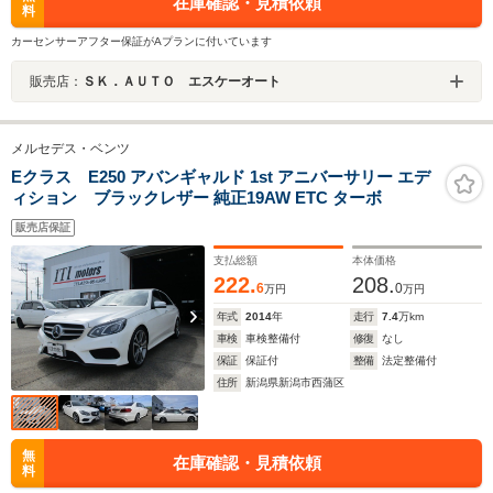
在庫確認・見積依頼
料
カーセンサーアフター保証がAプランに付いています
販売店：
ＳＫ．ＡＵＴＯ エスケーオート
メルセデス・ベンツ
Eクラス E250 アバンギャルド 1st アニバーサリー エデ
ィション ブラックレザー 純正19AW ETC ターボ
販売店保証
支払総額
本体価格
222.
208.
6
0
万円
万円
年式
2014
年
走行
7.4
万km
車検
車検整備付
修復
なし
保証
保証付
整備
法定整備付
住所
新潟県新潟市西蒲区
無
在庫確認・見積依頼
料