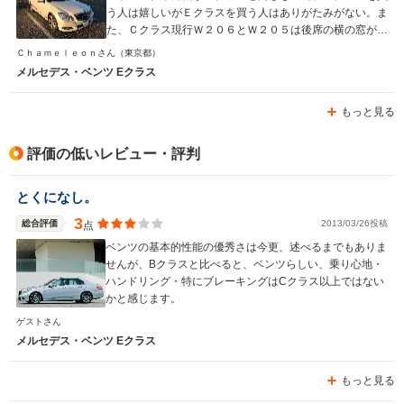
う人は嬉しいがＥクラスを買う人はありがたみがない。ま
た、Ｃクラス現行Ｗ２０６とＷ２０５は後席の横の窓が顔
にとても近く圧迫感あり、家族を乗せる私としてはＣクラ
Ｃｈａｍｅｌｅｏｎさん
（東京都）
スは対象から除外しました。 ＥクラスのＷ２１２前期が
メルセデス・ベンツ Eクラス
一番ベンツらしい落ち着いた外観・内装であり、満足感が
高い。 高い安全機能のＲＳＰ車限定で探したが、この機
もっと見る
能はクルマの安全を深く考えているメルセデスの設計理念
を大いに感じます。 今まで４０台ほど国産車欧州車を所
有してきて、２台持ちのうち１台目の車はそろそろベスト
評価の低いレビュー・評判
な車に落ち着こうと考え（２台目は引き続き趣味の車を乗
り替えていきます）、５台乗り継いだクラウン、７台乗り
とくになし。
継いだＢＭＷ、Ｗ２１１の１台だけ所有したことがあるメ
ルセデス、の中から検討しましたが、クラウンは最近モデ
3
総合評価
2013/03/26投稿
点
ルはもう昔の優秀なときの車ではなくなり外観内装ともダ
ベンツの基本的性能の優秀さは今更、述べるまでもありま
サくなってしまったのでボツ（ちなみにレクサスは全てＣ
せんが、Bクラスと比べると、ベンツらしい、乗り心地・
ＶＴなのでボツ）、ＢＭＷは運転が楽しい車だったが総合
ハンドリング・特にブレーキングはCクラス以上ではない
力でメルセデスにはやはりおよばない、ということでこの
かと感じます。
車に決めました。
ゲストさん
メルセデス・ベンツ Eクラス
もっと見る