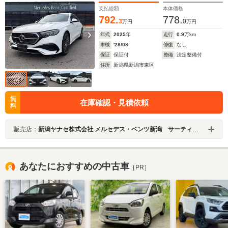
支払総額
本体価格
792.
778.
3
0
万円
万円
年式
2025
年
走行
0.9
万km
車検
'28/08
修復
なし
保証
保証付
整備
法定整備付
住所
新潟県新潟市東区
無
在庫確認・見積依頼
料
販売店：
新潟ヤナセ株式会社 メルセデス・ベンツ新潟 サーティファイドカーセンター
あなたにおすすめの中古車
［PR］