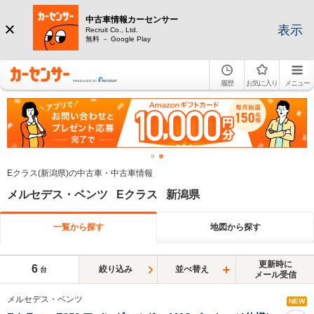
中古車情報カーセンサー
表示
Recruit Co., Ltd.
無料 － Google Play
履歴
お気に入り
メニュー
Eクラス(新潟県)の中古車・中古車情報
メルセデス・ベンツ Eクラス 新潟県
一覧から探す
地図から探す
更新時に
6
絞り込み
並べ替え
台
メール受信
メルセデス・ベンツ
NEW