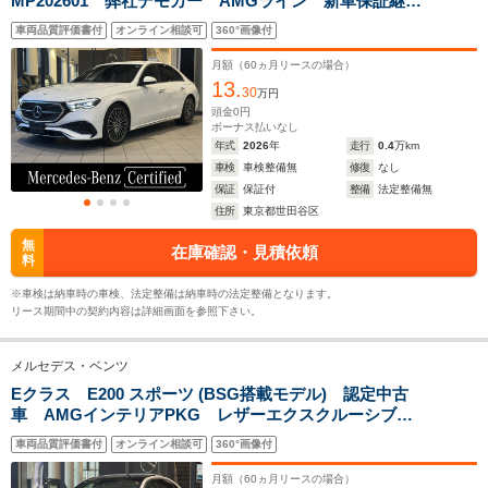
MP202601 弊社デモカー AMGライン 新車保証継
4.76m～4.79m
5m
4.83m
承 360度カメラ アンビエントライト64色
車両品質評価書付
オンライン相談可
360°画像付
AppleCarPlay フットトランクオープナー 前席パワー
シート シートヒーター 自動開閉トランク ARナビゲ
月額（
60
ヵ月リースの場合）
ーション
13.
ホイールベース
ホイールベース
ホイー
30
万円
-m
-m
頭金
0
円
ボーナス払いなし
年式
2026
年
走行
0.4
万km
12.9～19.1km/L
10.6～16.5km/L
11.3～12.
車検
車検整備無
修復
なし
└市街地:9.5～
└市街地:7.7～
└市街地:7
保証
保証付
整備
法定整備無
14.7km/L
13.3km/L
10.0km/L
WLTCモード
住所
東京都世田谷区
└郊外:12.9～
└郊外:11.4～
└郊外:11.
燃費
19.1km/L
16.4km/L
13.2km/L
無
在庫確認・見積依頼
料
└高速道路:14.9～
└高速道路:12.1～
└高速道路:
22.1km/L
18.7km/L
15.0km/L
※車検は納車時の車検、法定整備は納車時の法定整備となります。
リース期間中の契約内容は詳細画面を参照下さい。
排気量
1494～1997cc
1949～2996cc
1496～29
メルセデス・ベンツ
駆動方式
FR、4WD
FR、4WD
FR、4WD
Eクラス E200 スポーツ (BSG搭載モデル) 認定中古
車 AMGインテリアPKG レザーエクスクルーシブ
PKG サンルーフ ブルメスターサウンド ヘッドアッ
車両品質評価書付
オンライン相談可
360°画像付
プディスプレイ 360度カメラ アンビエントライト64
色 本革黒シート パワーシート
月額（
60
ヵ月リースの場合）