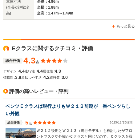
車体寸法
全長：4.96m
(全長x全幅x全
全幅：1.88m
高)
全高：1.47m～1.49m
もっと見る
Eクラスに関するクチコミ・評価
4.3
総合評価
点
4.4
4.4
4.3
デザイン :
走行性 :
居住性 :
3.8
4.2
3.0
積載性 :
運転しやすさ :
維持費 :
評価の高いレビュー・評判
ベンツＥクラスは現行よりもＷ２１２前期が一番ベンツらし
い外観
5
総合評価
2025/11/15投稿
点
Ｗ２１２後期とＷ２１３（現行モデル）も検討したがフロ
ントマスクや外観がＣクラスと同じなので、Ｃクラスを買