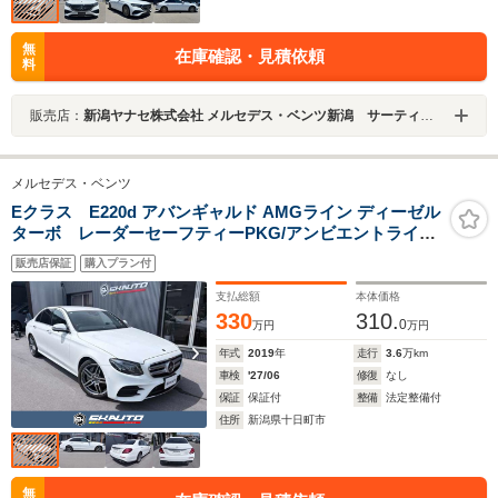
無
在庫確認・見積依頼
料
販売店：
新潟ヤナセ株式会社 メルセデス・ベンツ新潟 サーティファイドカーセンター
メルセデス・ベンツ
Eクラス E220d アバンギャルド AMGライン ディーゼル
ターボ レーダーセーフティーPKG/アンビエントライト/
黒革シート/シートヒーター/LEDライト/インテリジェント
販売店保証
購入プラン付
ライトシステム/全周囲カメラ/フルセグTV/Applecarplay/
ダイナミックセレクト(ダイヤモンドホワイト)
支払総額
本体価格
330
310.
0
万円
万円
年式
2019
年
走行
3.6
万km
車検
'27/06
修復
なし
保証
保証付
整備
法定整備付
住所
新潟県十日町市
無