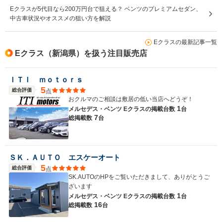
Eクラスが5代目なら200万円台で狙える？ ベンツのプレミアムセダン、
中古車状況やオススメの狙い方を解説
Eクラスの最新記事一覧
Eクラス（新潟県）を扱う注目販売店
ＩＴＩ ｍｏｔｏｒｓ
5
総合評価
点
おクルマのご相談は敷居の低い当店へどうぞ！
1
メルセデス・ベンツ Eクラスの
掲載台数
台
7
総掲載数
台
ＳＫ．ＡＵＴＯ エスケーオート
5
総合評価
点
SK.AUTOのHPをご覧いただきまして、ありがとうご
ざいます
1
メルセデス・ベンツ Eクラスの
掲載台数
台
16
総掲載数
台