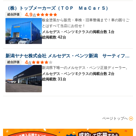
（株）トップメーカーズ（ＴＯＰ ＭａＣａｒＳ）
4.9
総合評価
点
板金塗装から販売・車検・旧車整備まで！車の困りご
とはすべて当店にお任せ！
1
メルセデス・ベンツ Eクラスの
掲載台数
台
42
総掲載数
台
新潟ヤナセ株式会社 メルセデス・ベンツ新潟 サーティファイドカーセンター
4
総合評価
点
新潟県下唯一のメルセデス・ベンツ正規ディーラー。
2
メルセデス・ベンツ Eクラスの
掲載台数
台
31
総掲載数
台
ページトップへ