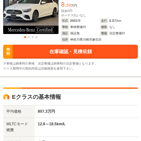
8.
59
万円
頭金
0
円
ボーナス払いなし
年式
2021
年
走行
2.3
万km
車検
車検整備付
修復
なし
保証
保証無
整備
法定整備付
住所
神奈川県川崎市麻生区
無
在庫確認・見積依頼
料
※車検は納車時の車検、法定整備は納車時の法定整備となります。
リース期間中の契約内容は詳細画面を参照下さい。
Eクラスの基本情報
平均価格
807.3万円
WLTCモード
12.6～18.5km/L
燃費