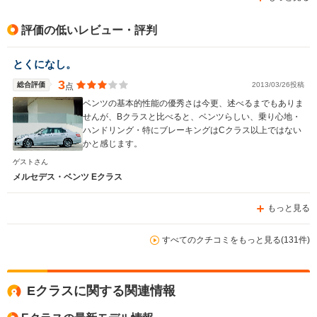
能はクルマの安全を深く考えているメルセデスの設計理念
を大いに感じます。 今まで４０台ほど国産車欧州車を所
有してきて、２台持ちのうち１台目の車はそろそろベスト
評価の低いレビュー・評判
な車に落ち着こうと考え（２台目は引き続き趣味の車を乗
り替えていきます）、５台乗り継いだクラウン、７台乗り
とくになし。
継いだＢＭＷ、Ｗ２１１の１台だけ所有したことがあるメ
ルセデス、の中から検討しましたが、クラウンは最近モデ
3
総合評価
2013/03/26投稿
点
ルはもう昔の優秀なときの車ではなくなり外観内装ともダ
ベンツの基本的性能の優秀さは今更、述べるまでもありま
サくなってしまったのでボツ（ちなみにレクサスは全てＣ
せんが、Bクラスと比べると、ベンツらしい、乗り心地・
ＶＴなのでボツ）、ＢＭＷは運転が楽しい車だったが総合
ハンドリング・特にブレーキングはCクラス以上ではない
力でメルセデスにはやはりおよばない、ということでこの
かと感じます。
車に決めました。
ゲストさん
メルセデス・ベンツ Eクラス
もっと見る
すべてのクチコミをもっと見る(131件)
Eクラスに関する関連情報