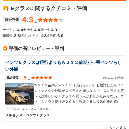
Eクラスに関するクチコミ・評価
4.3
総合評価
点
4.4
4.4
4.3
デザイン :
走行性 :
居住性 :
3.8
4.2
3.0
積載性 :
運転しやすさ :
維持費 :
評価の高いレビュー・評判
ベンツＥクラスは現行よりもＷ２１２前期が一番ベンツらし
い外観
5
総合評価
2025/11/15投稿
点
Ｗ２１２後期とＷ２１３（現行モデル）も検討したがフロ
ントマスクや外観がＣクラスと同じなので、Ｃクラスを買
う人は嬉しいがＥクラスを買う人はありがたみがない。ま
た、Ｃクラス現行Ｗ２０６とＷ２０５は後席の横の窓が顔
にとても近く圧迫感あり、家族を乗せる私としてはＣクラ
Ｃｈａｍｅｌｅｏｎさん
（東京都）
スは対象から除外しました。 ＥクラスのＷ２１２前期が
メルセデス・ベンツ Eクラス
一番ベンツらしい落ち着いた外観・内装であり、満足感が
高い。 高い安全機能のＲＳＰ車限定で探したが、この機
もっと見る