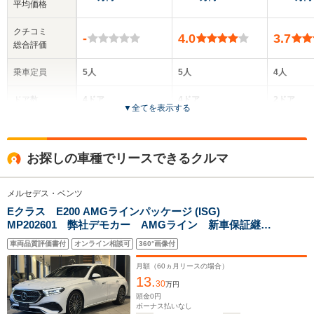
平均価格
クチコミ
-
4.0
3.7
総合評価
乗車定員
5人
5人
4人
ドア数
4ドア
4ドア
2ドア
▼
全てを表示する
全高
全高
全
1.44m
1.43m
1.
お探しの車種でリースできるクルマ
メルセデス・ベンツ
全幅
全幅
全
サイズ
1.82m
1.9m
1.
Eクラス E200 AMGラインパッケージ (ISG)
全長
全長
(全長x全幅x全高)
MP202601 弊社デモカー AMGライン 新車保証継
4.76m～4.79m
5m
4.83m
承 360度カメラ アンビエントライト64色
車両品質評価書付
オンライン相談可
360°画像付
AppleCarPlay フットトランクオープナー 前席パワー
シート シートヒーター 自動開閉トランク ARナビゲ
月額（
60
ヵ月リースの場合）
ーション
13.
ホイールベース
ホイールベース
ホイー
30
万円
-m
-m
頭金
0
円
ボーナス払いなし