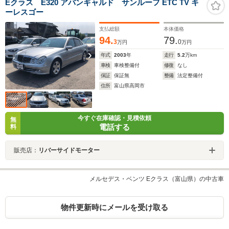
Eクラス E320 アバンギャルド サンルーフ ETC TV キ
ーレスゴー
支払総額
本体価格
94.
79.
3
0
万円
万円
年式
2003
年
走行
5.2
万km
車検
車検整備付
修復
なし
保証
保証無
整備
法定整備付
住所
富山県高岡市
今すぐ在庫確認・見積依頼
無
電話する
料
販売店：
リバーサイドモーター
メルセデス・ベンツ Eクラス（富山県）の中古車
物件更新時にメールを受け取る