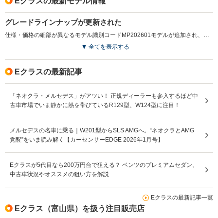
Eクラスの最新モデル情報
グレードラインナップが更新された
仕様・価格の細部が異なるモデル識別コードMP202601モデルが追加され、オプションパッケージにステアリングヒーターを追加設定している。（2025.10）
全てを表示する
Eクラスの最新記事
「ネオクラ・メルセデス」がアツい！ 正規ディーラーも参入するほど中
古車市場でいま静かに熱を帯びているR129型、W124型に注目！
メルセデスの名車に乗る｜W201型からSLS AMGへ。“ネオクラとAMG
覚醒”をいま読み解く【カーセンサーEDGE 2026年1月号】
Eクラスが5代目なら200万円台で狙える？ ベンツのプレミアムセダン、
中古車状況やオススメの狙い方を解説
Eクラスの最新記事一覧
Eクラス（富山県）を扱う注目販売店