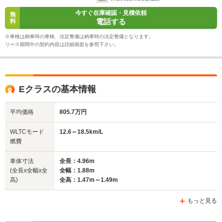
今すぐ在庫確認・見積依頼
無
電話する
料
※車検は納車時の車検、法定整備は納車時の法定整備となります。
リース期間中の契約内容は詳細画面を参照下さい。
Eクラスの基本情報
平均価格
805.7万円
WLTCモード
12.6～18.5km/L
燃費
車体寸法
全長：4.96m
(全長x全幅x全
全幅：1.88m
高)
全高：1.47m～1.49m
もっと見る