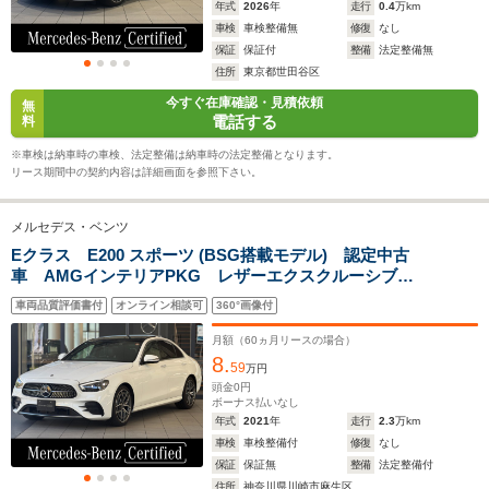
年式
2026
年
走行
0.4
万km
12.9～19.1km/L
10.6～16.5km/L
11.3～12.
車検
車検整備無
修復
なし
└市街地:9.5～
└市街地:7.7～
└市街地:7
保証
保証付
整備
法定整備無
14.7km/L
13.3km/L
10.0km/L
WLTCモード
住所
東京都世田谷区
└郊外:12.9～
└郊外:11.4～
└郊外:11.
燃費
19.1km/L
16.4km/L
13.2km/L
今すぐ在庫確認・見積依頼
無
電話する
料
└高速道路:14.9～
└高速道路:12.1～
└高速道路:
22.1km/L
18.7km/L
15.0km/L
※車検は納車時の車検、法定整備は納車時の法定整備となります。
リース期間中の契約内容は詳細画面を参照下さい。
排気量
1494～1997cc
1949～2996cc
1496～29
メルセデス・ベンツ
駆動方式
FR、4WD
FR、4WD
FR、4WD
Eクラス E200 スポーツ (BSG搭載モデル) 認定中古
車 AMGインテリアPKG レザーエクスクルーシブ
PKG サンルーフ ブルメスターサウンド ヘッドアッ
車両品質評価書付
オンライン相談可
360°画像付
プディスプレイ 360度カメラ アンビエントライト64
色 本革黒シート パワーシート
月額（
60
ヵ月リースの場合）
8.
59
万円
頭金
0
円
ボーナス払いなし
年式
2021
年
走行
2.3
万km
車検
車検整備付
修復
なし
保証
保証無
整備
法定整備付
住所
神奈川県川崎市麻生区