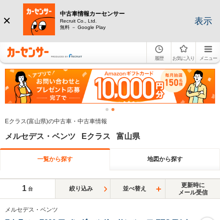
中古車情報カーセンサー
表示
Recruit Co., Ltd.
無料 － Google Play
履歴
お気に入り
メニュー
Eクラス(富山県)の中古車・中古車情報
メルセデス・ベンツ Eクラス 富山県
一覧から探す
地図から探す
更新時に
1
絞り込み
並べ替え
台
メール受信
メルセデス・ベンツ