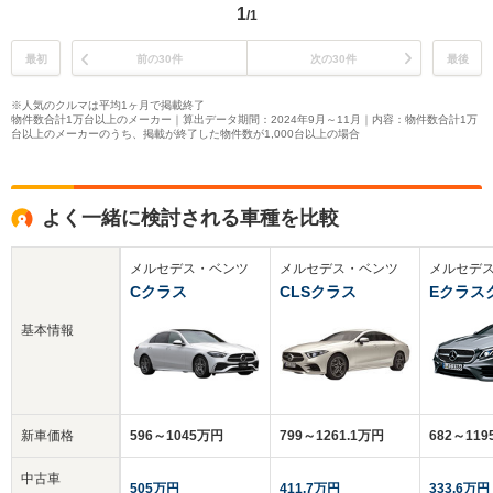
1
/1
最初
前の30件
次の30件
最後
※人気のクルマは平均1ヶ月で掲載終了
物件数合計1万台以上のメーカー｜算出データ期間：2024年9月～11月｜内容：物件数合計1万
台以上のメーカーのうち、掲載が終了した物件数が1,000台以上の場合
よく一緒に検討される車種を比較
メルセデス・ベンツ
メルセデス・ベンツ
メルセデ
Cクラス
CLSクラス
Eクラス
基本情報
新車価格
596～1045万円
799～1261.1万円
682～11
中古車
505万円
411.7万円
333.6万円