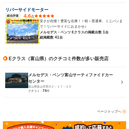
リバーサイドモーター
4.6
総合評価
点
安さが自慢！豊富な在庫！！軽～普通車、ミニバンま
で！リバーサイドにおまかせ♪
1
メルセデス・ベンツ Eクラスの
掲載台数
台
41
総掲載数
台
Eクラス（富山県）のクチコミ件数が多い販売店
メルセデス・ベンツ富山サーティファイドカー
センター
富山県富山市荒川２－１７－２０
74
クチコミ：
件
ページトップへ