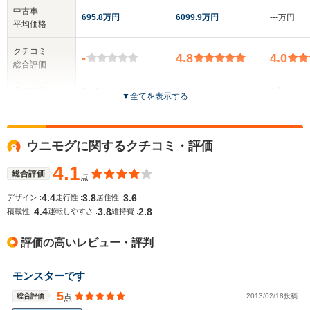
中古車
695.8万円
6099.9万円
‐‐‐万円
平均価格
クチコミ
-
4.8
4.0
総合評価
乗車定員
5～7人
2人
4人
▼
全てを表示する
ドア数
3～5ドア
2ドア
2ドア
ウニモグに関するクチコミ・評価
全高
全高
全
1.94m～1.97m
1.25m～1.26m
1.
4.1
総合評価
点
4.4
3.8
3.6
デザイン :
走行性 :
居住性 :
4.4
3.8
2.8
積載性 :
運転しやすさ :
維持費 :
全幅
全幅
全
サイズ
1.69m～1.8m
1.91m
1.
全長
全長
(全長x全幅x全高)
評価の高いレビュー・評判
4.03m～4.56m
4.66m
4.
モンスターです
5
総合評価
2013/02/18投稿
点
ホイールベース
ホイールベース
ホイー
-m
-m