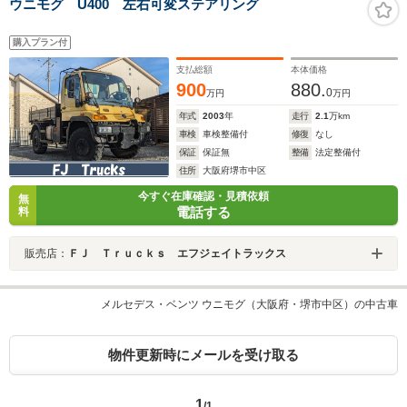
ウニモグ U400 左右可変ステアリング
購入プラン付
支払総額
本体価格
900
880.
0
万円
万円
年式
2003
年
走行
2.1
万km
車検
車検整備付
修復
なし
保証
保証無
整備
法定整備付
住所
大阪府堺市中区
今すぐ在庫確認・見積依頼
無
電話する
料
販売店：
ＦＪ Ｔｒｕｃｋｓ エフジェイトラックス
メルセデス・ベンツ ウニモグ（大阪府・堺市中区）の中古車
物件更新時にメールを受け取る
1
/1