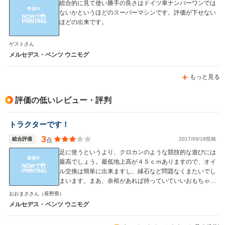
総合的に見て使い勝手の良さはドイツ車ナンバーワンでは
ないかというほどのスーパーマシンです。評価が下せない
ほどの出来です。
ゲストさん
WLTCモード
-
-
-
メルセデス・ベンツ ウニモグ
燃費
もっと見る
評価の低いレビュー・評判
排気量
2297～2996cc
5439cc
3199cc
駆動方式
4WD
FR
FR
トラクターです！
3
総合評価
2017/09/18投稿
点
足に使うというより、クロカンのような競技的な遊びには
最高でしょう。最低地上高が４５ｃｍありますので、オイ
ル交換は簡単に出来ますし、縁石など問題なくまたいでし
まいます。まあ、余裕があれば持っていていいおもちゃで
すね。
おおまささん
（長野県）
メルセデス・ベンツ ウニモグ