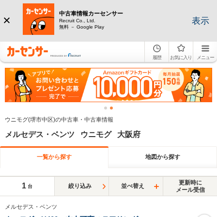
中古車情報カーセンサー
表示
Recruit Co., Ltd.
無料 － Google Play
履歴
お気に入り
メニュー
ウニモグ(堺市中区)の中古車・中古車情報
メルセデス・ベンツ ウニモグ 大阪府
一覧から探す
地図から探す
更新時に
1
絞り込み
並べ替え
台
メール受信
メルセデス・ベンツ