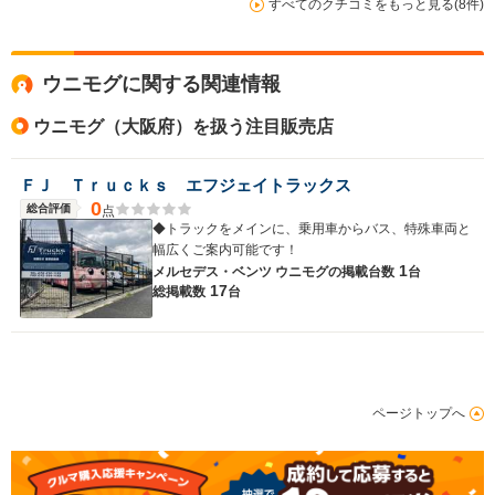
すべてのクチコミをもっと見る(8件)
ウニモグに関する関連情報
ウニモグ（大阪府）を扱う注目販売店
ＦＪ Ｔｒｕｃｋｓ エフジェイトラックス
0
総合評価
点
◆トラックをメインに、乗用車からバス、特殊車両と
幅広くご案内可能です！
1
メルセデス・ベンツ ウニモグの
掲載台数
台
17
総掲載数
台
ページトップへ