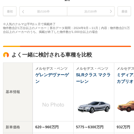
最初
前の30件
次の30件
最後
※人気のクルマは平均1ヶ月で掲載終了
物件数合計1万台以上のメーカー｜算出データ期間：2024年9月～11月｜内容：物件数合計1万
台以上のメーカーのうち、掲載が終了した物件数が1,000台以上の場合
よく一緒に検討される車種を比較
メルセデス・ベンツ
メルセデス・ベンツ
メルセデ
ゲレンデヴァーゲ
SLRクラス マクラ
ミディア
ン
ーレン
カブリオ
基本情報
新車価格
620～960万円
5775～6300万円
932万円