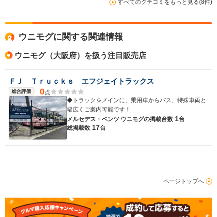
すべてのクチコミをもっと見る(8件)
ウニモグに関する関連情報
ウニモグ（大阪府）を扱う注目販売店
ＦＪ Ｔｒｕｃｋｓ エフジェイトラックス
0
総合評価
点
◆トラックをメインに、乗用車からバス、特殊車両と
幅広くご案内可能です！
1
メルセデス・ベンツ ウニモグの
掲載台数
台
17
総掲載数
台
ページトップへ