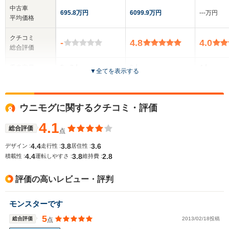
中古車
695.8万円
6099.9万円
‐‐‐万円
平均価格
クチコミ
-
4.8
4.0
総合評価
乗車定員
5～7人
2人
4人
▼
全てを表示する
ドア数
3～5ドア
2ドア
2ドア
ウニモグに関するクチコミ・評価
全高
全高
全
1.94m～1.97m
1.25m～1.26m
1.
4.1
総合評価
点
4.4
3.8
3.6
デザイン :
走行性 :
居住性 :
4.4
3.8
2.8
積載性 :
運転しやすさ :
維持費 :
全幅
全幅
全
サイズ
1.69m～1.8m
1.91m
1.
全長
全長
(全長x全幅x全高)
評価の高いレビュー・評判
4.03m～4.56m
4.66m
4.
モンスターです
5
総合評価
2013/02/18投稿
点
ホイールベース
ホイールベース
ホイー
-m
-m