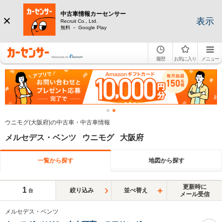
中古車情報カーセンサー
表示
Recruit Co., Ltd.
無料 － Google Play
履歴
お気に入り
メニュー
ウニモグ(大阪府)の中古車・中古車情報
メルセデス・ベンツ ウニモグ 大阪府
一覧から探す
地図から探す
更新時に
1
絞り込み
並べ替え
台
メール受信
メルセデス・ベンツ