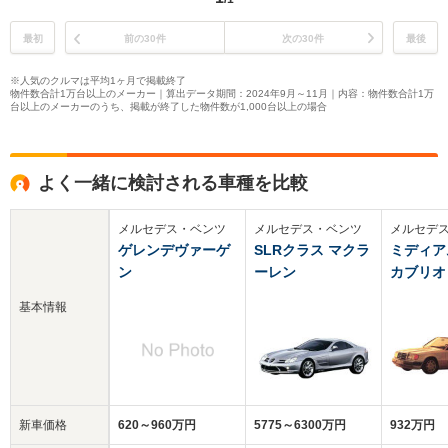
最初
前の30件
次の30件
最後
※人気のクルマは平均1ヶ月で掲載終了
物件数合計1万台以上のメーカー｜算出データ期間：2024年9月～11月｜内容：物件数合計1万
台以上のメーカーのうち、掲載が終了した物件数が1,000台以上の場合
よく一緒に検討される車種を比較
メルセデス・ベンツ
メルセデス・ベンツ
メルセデ
ゲレンデヴァーゲ
SLRクラス マクラ
ミディア
ン
ーレン
カブリオ
基本情報
新車価格
620～960万円
5775～6300万円
932万円