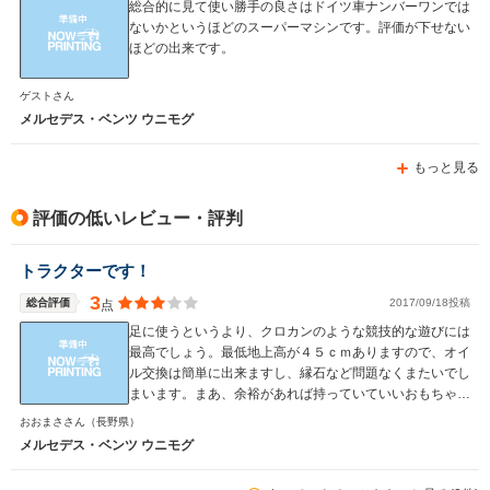
総合的に見て使い勝手の良さはドイツ車ナンバーワンでは
ないかというほどのスーパーマシンです。評価が下せない
ほどの出来です。
ゲストさん
WLTCモード
-
-
-
メルセデス・ベンツ ウニモグ
燃費
もっと見る
評価の低いレビュー・評判
排気量
2297～2996cc
5439cc
3199cc
駆動方式
4WD
FR
FR
トラクターです！
3
総合評価
2017/09/18投稿
点
足に使うというより、クロカンのような競技的な遊びには
最高でしょう。最低地上高が４５ｃｍありますので、オイ
ル交換は簡単に出来ますし、縁石など問題なくまたいでし
まいます。まあ、余裕があれば持っていていいおもちゃで
すね。
おおまささん
（長野県）
メルセデス・ベンツ ウニモグ