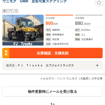
ウニモグ U400 左右可変ステアリング
購入プラン付
支払総額
本体価格
900
880.
0
万円
万円
年式
2003
年
走行
2.1
万km
車検
車検整備付
修復
なし
保証
保証無
整備
法定整備付
住所
大阪府堺市中区
無
在庫確認・見積依頼
料
販売店：
ＦＪ Ｔｒｕｃｋｓ エフジェイトラックス
メルセデス・ベンツ ウニモグ（大阪府）の中古車
物件更新時にメールを受け取る
1
/1