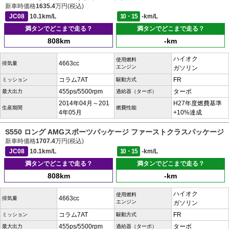
新車時価格
1635.4
万円(税込)
JC08
10.1km/L
10・15
-km/L
満タンでどこまで走る？
満タンでどこまで走る？
808km
-km
ハイオク
使用燃料
4663cc
排気量
エンジン
ガソリン
コラム7AT
FR
ミッション
駆動方式
455ps/5500rpm
ターボ
最大出力
過給器（ターボ）
2014年04月～201
H27年度燃費基準
生産期間
燃費性能
4年05月
+10%達成
S550 ロング AMGスポーツパッケージ ファーストクラスパッケージ
新車時価格
1707.4
万円(税込)
JC08
10.1km/L
10・15
-km/L
満タンでどこまで走る？
満タンでどこまで走る？
808km
-km
ハイオク
使用燃料
4663cc
排気量
エンジン
ガソリン
コラム7AT
FR
ミッション
駆動方式
455ps/5500rpm
ターボ
最大出力
過給器（ターボ）