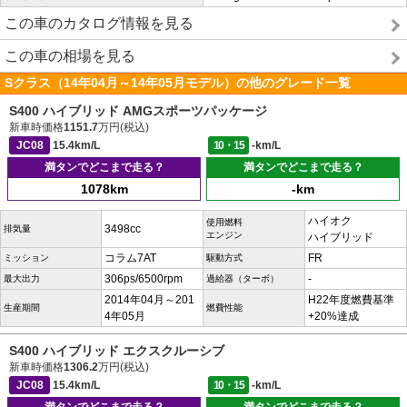
この車のカタログ情報を見る
この車の相場を見る
Sクラス（14年04月～14年05月モデル）の他のグレード一覧
S400 ハイブリッド AMGスポーツパッケージ
新車時価格
1151.7
万円(税込)
JC08
15.4km/L
10・15
-km/L
満タンでどこまで走る？
満タンでどこまで走る？
1078km
-km
ハイオク
使用燃料
3498cc
排気量
エンジン
ハイブリッド
コラム7AT
FR
ミッション
駆動方式
306ps/6500rpm
-
最大出力
過給器（ターボ）
2014年04月～201
H22年度燃費基準
生産期間
燃費性能
4年05月
+20%達成
S400 ハイブリッド エクスクルーシブ
新車時価格
1306.2
万円(税込)
JC08
15.4km/L
10・15
-km/L