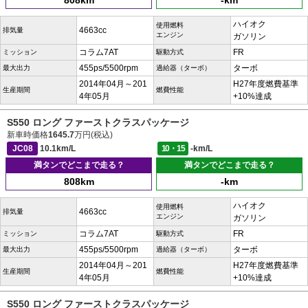
808km
-km
ハイオク
使用燃料
4663cc
排気量
エンジン
ガソリン
コラム7AT
FR
ミッション
駆動方式
455ps/5500rpm
ターボ
最大出力
過給器（ターボ）
2014年04月～201
H27年度燃費基準
生産期間
燃費性能
4年05月
+10%達成
S550 ロング ファーストクラスパッケージ
新車時価格
1645.7
万円(税込)
JC08
10.1km/L
10・15
-km/L
満タンでどこまで走る？
満タンでどこまで走る？
808km
-km
ハイオク
使用燃料
4663cc
排気量
エンジン
ガソリン
コラム7AT
FR
ミッション
駆動方式
455ps/5500rpm
ターボ
最大出力
過給器（ターボ）
2014年04月～201
H27年度燃費基準
生産期間
燃費性能
4年05月
+10%達成
S550 ロング ファーストクラスパッケージ