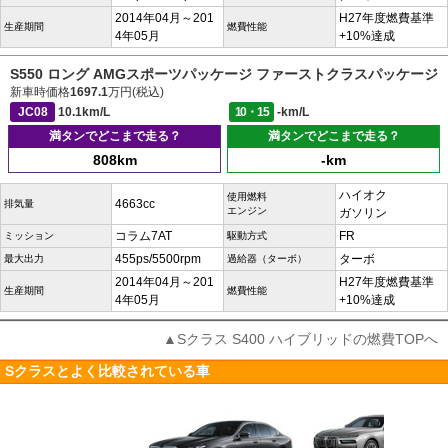
2014年04月～201
H27年度燃費基準
生産期間
燃費性能
4年05月
+10%達成
S550 ロング AMGスポーツパッケージ ファーストクラスパッケージ
新車時価格
1697.1
万円(税込)
JC08
10.1km/L
10・15
-km/L
満タンでどこまで走る？
満タンでどこまで走る？
808km
-km
ハイオク
使用燃料
4663cc
排気量
エンジン
ガソリン
コラム7AT
FR
ミッション
駆動方式
455ps/5500rpm
ターボ
最大出力
過給器（ターボ）
2014年04月～201
H27年度燃費基準
生産期間
燃費性能
4年05月
+10%達成
▲Sクラス S400 ハイブリッドの燃費TOPへ
Sクラスとよく比較されている車