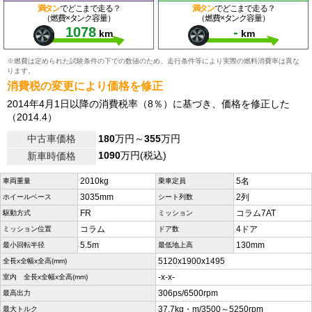
満タン
でどこまで走る？
満タン
でどこまで走る？
（燃費×タンク容量）
（燃費×タンク容量）
1078
-
km
km
※燃費は定められた試験条件の下での数値のため、走行条件等により実際の燃料消費率は異な
ります。
消費税の変更により価格を修正
2014年4月1日以降の消費税率（8％）に基づき、価格を修正した
（2014.4）
中古車価格
180
万円～
355
万円
1090
万円(税込)
新車時価格
2010kg
5名
車両重量
乗車定員
3035mm
2列
ホイールベース
シート列数
FR
コラム7AT
駆動方式
ミッション
コラム
4ドア
ミッション位置
ドア数
5.5m
130mm
最小回転半径
最低地上高
5120x1900x1495
全長x全幅x全高(mm)
-x-x-
室内 全長x全幅x全高(mm)
306ps/6500rpm
最高出力
37.7kg・m/3500～5250rpm
最大トルク