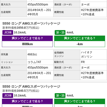
455ps/5500rpm
ターボ
最大出力
過給器（ターボ）
2014年04月～201
H27年度燃費基準
生産期間
燃費性能
4年05月
+10%達成
S550 ロング AMGスポーツパッケージ
新車時価格
1650.8
万円(税込)
JC08
10.1km/L
10・15
-km/L
満タンでどこまで走る？
満タンでどこまで走る？
808km
-km
ハイオク
使用燃料
4663cc
排気量
エンジン
ガソリン
コラム7AT
FR
ミッション
駆動方式
455ps/5500rpm
ターボ
最大出力
過給器（ターボ）
2014年04月～201
H27年度燃費基準
生産期間
燃費性能
4年05月
+10%達成
S550 ロング AMGスポーツパッケージ
新車時価格
1640.5
万円(税込)
JC08
10.1km/L
10・15
-km/L
満タンでどこまで走る？
満タンでどこまで走る？