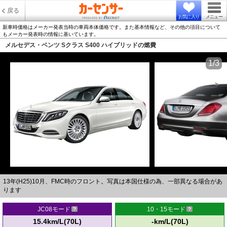
戻る
お気に入り
メニュー
新車時価格はメーカー発表当時の車両本体価格です。また基本情報など、その他の項目について
もメーカー発表時の情報に基いています。
メルセデス・ベンツ Sクラス S400 ハイブリッドの燃費
1/3
13年(H25)10月、FMC時のフロント。写真は本国仕様の為、一部異なる場合があ
ります
JC08モード
10・15モード
15.4km/L(70L)
-km/L(70L)