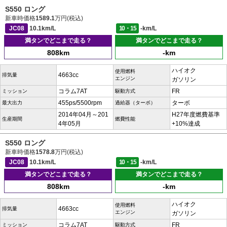
S550 ロング
新車時価格
1589.1
万円(税込)
JC08
10.1km/L
10・15
-km/L
満タンでどこまで走る？
満タンでどこまで走る？
808km
-km
ハイオク
使用燃料
4663cc
排気量
エンジン
ガソリン
コラム7AT
FR
ミッション
駆動方式
455ps/5500rpm
ターボ
最大出力
過給器（ターボ）
2014年04月～201
H27年度燃費基準
生産期間
燃費性能
4年05月
+10%達成
S550 ロング
新車時価格
1578.8
万円(税込)
JC08
10.1km/L
10・15
-km/L
満タンでどこまで走る？
満タンでどこまで走る？
808km
-km
ハイオク
使用燃料
4663cc
排気量
エンジン
ガソリン
コラム7AT
FR
ミッション
駆動方式