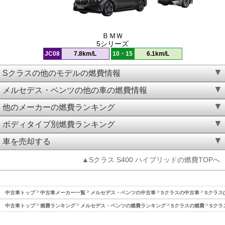
ＢＭＷ
5シリーズ
JC08
7.8km/L
10・15
6.1km/L
Sクラスの他のモデルの燃費情報
メルセデス・ベンツの他の車の燃費情報
他のメーカーの燃費ランキング
ボディタイプ別燃費ランキング
車を売却する
▲Sクラス S400 ハイブリッドの燃費TOPへ
中古車トップ
中古車メーカー一覧
メルセデス・ベンツの中古車
Sクラスの中古車
Sクラス(
中古車トップ
燃費ランキング
メルセデス・ベンツの燃費ランキング
Sクラスの燃費
Sクラ