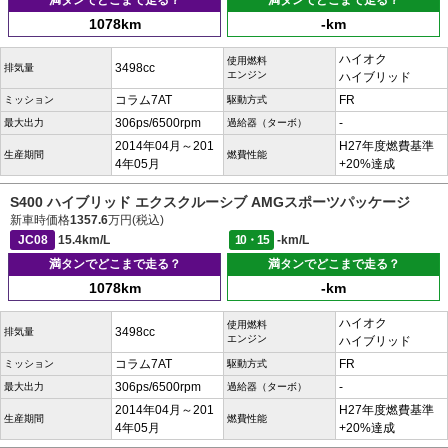
満タンでどこまで走る？
満タンでどこまで走る？
1078km
-km
ハイオク
使用燃料
3498cc
排気量
エンジン
ハイブリッド
コラム7AT
FR
ミッション
駆動方式
306ps/6500rpm
-
最大出力
過給器（ターボ）
2014年04月～201
H27年度燃費基準
生産期間
燃費性能
4年05月
+20%達成
S400 ハイブリッド エクスクルーシブ AMGスポーツパッケージ
新車時価格
1357.6
万円(税込)
JC08
15.4km/L
10・15
-km/L
満タンでどこまで走る？
満タンでどこまで走る？
1078km
-km
ハイオク
使用燃料
3498cc
排気量
エンジン
ハイブリッド
コラム7AT
FR
ミッション
駆動方式
306ps/6500rpm
-
最大出力
過給器（ターボ）
2014年04月～201
H27年度燃費基準
生産期間
燃費性能
4年05月
+20%達成