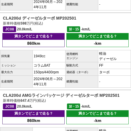
2024年06月～202
-
生産期間
燃費性能
4年11月
CLA200d ディーゼルターボ MP202501
新車時価格
598
万円(税込)
JC08
20.0km/L
10・15
-km/L
満タンでどこまで走る？
満タンでどこまで走る？
860km
-km
軽油
使用燃料
1949cc
排気量
エンジン
ディーゼル
コラム8AT
FF
ミッション
駆動方式
150ps/4400rpm
ターボ
最大出力
過給器（ターボ）
2024年06月～202
-
生産期間
燃費性能
4年11月
CLA200d AMGラインパッケージ ディーゼルターボ MP202501
新車時価格
647.4
万円(税込)
JC08
20.0km/L
10・15
-km/L
満タンでどこまで走る？
満タンでどこまで走る？
860km
-km
軽油