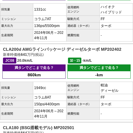
ハイオク
使用燃料
1331cc
排気量
エンジン
ハイブリッド
コラム7AT
FF
ミッション
駆動方式
136ps/5500rpm
ターボ
最大出力
過給器（ターボ）
2024年06月～202
-
生産期間
燃費性能
4年11月
CLA200d AMGラインパッケージ ディーゼルターボ MP202402
新車時価格
641
万円(税込)
JC08
20.0km/L
10・15
-km/L
満タンでどこまで走る？
満タンでどこまで走る？
860km
-km
軽油
使用燃料
1949cc
排気量
エンジン
ディーゼル
コラム8AT
FF
ミッション
駆動方式
150ps/4400rpm
ターボ
最大出力
過給器（ターボ）
2024年06月～202
-
生産期間
燃費性能
4年11月
CLA180 (BSG搭載モデル) MP202501