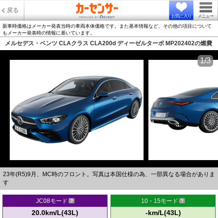
戻る
お気に入り
メニュー
新車時価格はメーカー発表当時の車両本体価格です。また基本情報など、その他の項目について
もメーカー発表時の情報に基いています。
メルセデス・ベンツ CLAクラス CLA200d ディーゼルターボ MP202402の燃費
1/3
23年(R5)9月、MC時のフロント。写真は本国仕様の為、一部異なる場合がありま
す
JC08モード
10・15モード
20.0km/L(43L)
-km/L(43L)