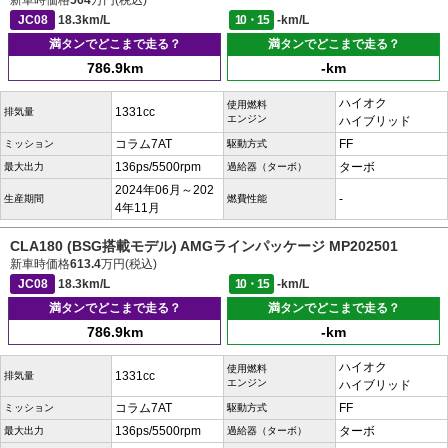
新車時価格
564
万円(税込)
JC08
18.3km/L
10・15
-km/L
満タンでどこまで走る？
満タンでどこまで走る？
786.9km
-km
ハイオク
使用燃料
1331cc
排気量
エンジン
ハイブリッド
コラム7AT
FF
ミッション
駆動方式
136ps/5500rpm
ターボ
最大出力
過給器（ターボ）
2024年06月～202
-
生産期間
燃費性能
4年11月
CLA180 (BSG搭載モデル) AMGラインパッケージ MP202501
新車時価格
613.4
万円(税込)
JC08
18.3km/L
10・15
-km/L
満タンでどこまで走る？
満タンでどこまで走る？
786.9km
-km
ハイオク
使用燃料
1331cc
排気量
エンジン
ハイブリッド
コラム7AT
FF
ミッション
駆動方式
136ps/5500rpm
ターボ
最大出力
過給器（ターボ）