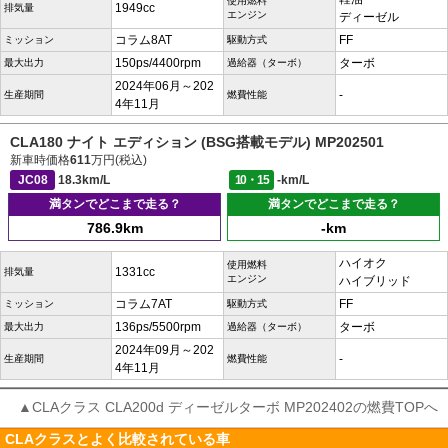
使用燃料
1949cc
排気量
エンジン
ディーゼル
コラム8AT
FF
ミッション
駆動方式
150ps/4400rpm
ターボ
最大出力
過給器（ターボ）
2024年06月～202
-
生産期間
燃費性能
4年11月
CLA180 ナイト エディション (BSG搭載モデル) MP202501
新車時価格
611
万円(税込)
JC08
18.3km/L
10・15
-km/L
満タンでどこまで走る？
満タンでどこまで走る？
786.9km
-km
ハイオク
使用燃料
1331cc
排気量
エンジン
ハイブリッド
コラム7AT
FF
ミッション
駆動方式
136ps/5500rpm
ターボ
最大出力
過給器（ターボ）
2024年09月～202
-
生産期間
燃費性能
4年11月
▲CLAクラス CLA200d ディーゼルターボ MP202402の燃費TOPへ
CLAクラスとよく比較されている車