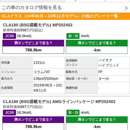
この車のカタログ情報を見る
CLAクラス（24年06月～24年11月モデル）の他のグレード一覧
CLA180 (BSG搭載モデル) MP202402
新車時価格
558
万円(税込)
JC08
18.3km/L
10・15
-km/L
満タンでどこまで走る？
満タンでどこまで走る？
786.9km
-km
ハイオク
使用燃料
1331cc
排気量
エンジン
ハイブリッド
コラム7AT
FF
ミッション
駆動方式
136ps/5500rpm
ターボ
最大出力
過給器（ターボ）
2024年06月～202
-
生産期間
燃費性能
4年11月
CLA180 (BSG搭載モデル) AMGラインパッケージ MP202402
新車時価格
607
万円(税込)
JC08
18.3km/L
10・15
-km/L
満タンでどこまで走る？
満タンでどこまで走る？
786.9km
-km