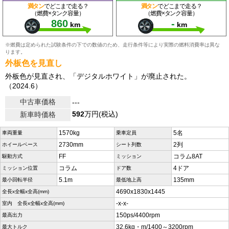
満タン
でどこまで走る？
満タン
でどこまで走る？
（燃費×タンク容量）
（燃費×タンク容量）
860
-
km
km
※燃費は定められた試験条件の下での数値のため、走行条件等により実際の燃料消費率は異な
ります。
外板色を見直し
外板色が見直され、「デジタルホワイト」が廃止された。
（2024.6）
中古車価格
---
592
万円(税込)
新車時価格
1570kg
5名
車両重量
乗車定員
2730mm
2列
ホイールベース
シート列数
FF
コラム8AT
駆動方式
ミッション
コラム
4ドア
ミッション位置
ドア数
5.1m
135mm
最小回転半径
最低地上高
4690x1830x1445
全長x全幅x全高(mm)
-x-x-
室内 全長x全幅x全高(mm)
150ps/4400rpm
最高出力
32.6kg・m/1400～3200rpm
最大トルク