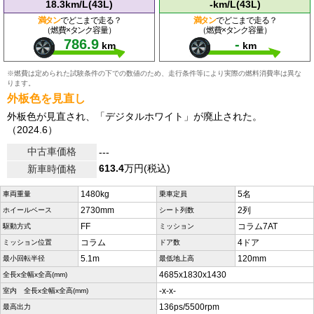
18.3km/L(43L)
-km/L(43L)
満タン
でどこまで走る？
満タン
でどこまで走る？
（燃費×タンク容量）
（燃費×タンク容量）
786.9
-
km
km
※燃費は定められた試験条件の下での数値のため、走行条件等により実際の燃料消費率は異な
ります。
外板色を見直し
外板色が見直され、「デジタルホワイト」が廃止された。
（2024.6）
中古車価格
---
613.4
万円(税込)
新車時価格
1480kg
5名
車両重量
乗車定員
2730mm
2列
ホイールベース
シート列数
FF
コラム7AT
駆動方式
ミッション
コラム
4ドア
ミッション位置
ドア数
5.1m
120mm
最小回転半径
最低地上高
4685x1830x1430
全長x全幅x全高(mm)
-x-x-
室内 全長x全幅x全高(mm)
136ps/5500rpm
最高出力