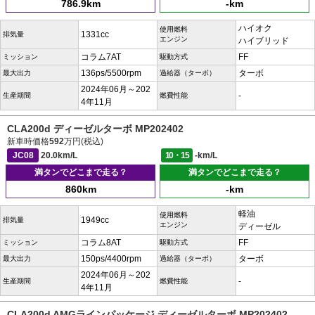
786.9km
-km
ハイオク
使用燃料
1331cc
排気量
エンジン
ハイブリッド
コラム7AT
FF
ミッション
駆動方式
136ps/5500rpm
ターボ
最大出力
過給器（ターボ）
2024年06月～202
-
生産期間
燃費性能
4年11月
CLA200d ディーゼルターボ MP202402
新車時価格
592
万円(税込)
JC08
20.0km/L
10・15
-km/L
満タンでどこまで走る？
満タンでどこまで走る？
860km
-km
軽油
使用燃料
1949cc
排気量
エンジン
ディーゼル
コラム8AT
FF
ミッション
駆動方式
150ps/4400rpm
ターボ
最大出力
過給器（ターボ）
2024年06月～202
-
生産期間
燃費性能
4年11月
CLA200d AMGラインパッケージ ディーゼルターボ MP202402