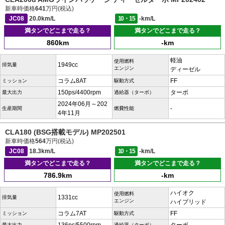
新車時価格
641
万円(税込)
JC08
20.0km/L
10・15
-km/L
満タンでどこまで走る？
満タンでどこまで走る？
860km
-km
軽油
使用燃料
1949cc
排気量
エンジン
ディーゼル
コラム8AT
FF
ミッション
駆動方式
150ps/4400rpm
ターボ
最大出力
過給器（ターボ）
2024年06月～202
-
生産期間
燃費性能
4年11月
CLA180 (BSG搭載モデル) MP202501
新車時価格
564
万円(税込)
JC08
18.3km/L
10・15
-km/L
満タンでどこまで走る？
満タンでどこまで走る？
786.9km
-km
ハイオク
使用燃料
1331cc
排気量
エンジン
ハイブリッド
コラム7AT
FF
ミッション
駆動方式
最大出力
過給器（ターボ）