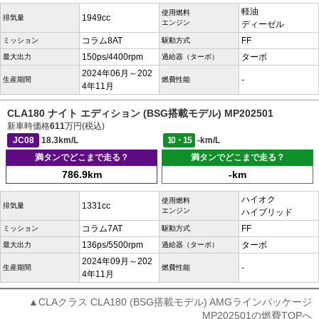
軽油
使用燃料
1949cc
排気量
エンジン
ディーゼル
コラム8AT
FF
ミッション
駆動方式
150ps/4400rpm
ターボ
最大出力
過給器（ターボ）
2024年06月～202
-
生産期間
燃費性能
4年11月
CLA180 ナイト エディション (BSG搭載モデル) MP202501
新車時価格
611
万円(税込)
JC08
18.3km/L
10・15
-km/L
満タンでどこまで走る？
満タンでどこまで走る？
786.9km
-km
ハイオク
使用燃料
1331cc
排気量
エンジン
ハイブリッド
コラム7AT
FF
ミッション
駆動方式
136ps/5500rpm
ターボ
最大出力
過給器（ターボ）
2024年09月～202
-
生産期間
燃費性能
4年11月
▲CLAクラス CLA180 (BSG搭載モデル) AMGラインパッケージ
MP202501の燃費TOPへ