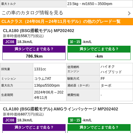
23.5kg・m/1650～3500rpm
最大トルク
この車のカタログ情報を見る
CLAクラス（24年06月～24年11月モデル）の他のグレード一覧
CLA180 (BSG搭載モデル) MP202402
新車時価格
558
万円(税込)
JC08
18.3km/L
10・15
-km/L
満タンでどこまで走る？
満タンでどこまで走る？
786.9km
-km
ハイオク
使用燃料
1331cc
排気量
エンジン
ハイブリッド
コラム7AT
FF
ミッション
駆動方式
136ps/5500rpm
ターボ
最大出力
過給器（ターボ）
2024年06月～202
-
生産期間
燃費性能
4年11月
CLA180 (BSG搭載モデル) AMGラインパッケージ MP202402
新車時価格
607
万円(税込)
JC08
18.3km/L
10・15
-km/L
満タンでどこまで走る？
満タンでどこまで走る？