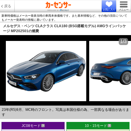
戻る
お気に入り
メニュー
新車時価格はメーカー発表当時の車両本体価格です。また基本情報など、その他の項目について
もメーカー発表時の情報に基いています。
メルセデス・ベンツ CLAクラス CLA180 (BSG搭載モデル) AMGラインパッケ
ージ MP202501の燃費
1/3
23年(R5)9月、MC時のフロント。写真は本国仕様の為、一部異なる場合がありま
す
JC08モード
10・15モード