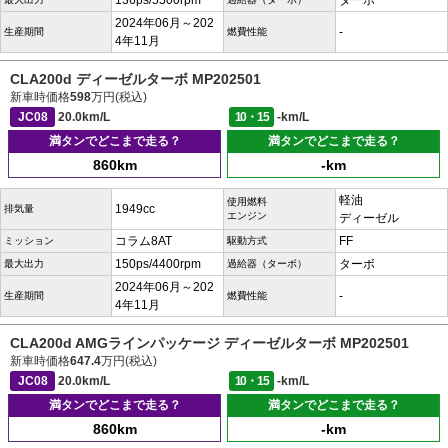
136ps/5500rpm
ターボ
2024年06月～202
-
生産期間
燃費性能
4年11月
CLA200d ディーゼルターボ MP202501
新車時価格
598
万円(税込)
JC08
20.0km/L
10・15
-km/L
満タンでどこまで走る？
満タンでどこまで走る？
860km
-km
軽油
使用燃料
1949cc
排気量
エンジン
ディーゼル
コラム8AT
FF
ミッション
駆動方式
150ps/4400rpm
ターボ
最大出力
過給器（ターボ）
2024年06月～202
-
生産期間
燃費性能
4年11月
CLA200d AMGラインパッケージ ディーゼルターボ MP202501
新車時価格
647.4
万円(税込)
JC08
20.0km/L
10・15
-km/L
満タンでどこまで走る？
満タンでどこまで走る？
860km
-km