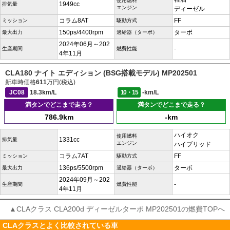
使用燃料
1949cc
排気量
エンジン
ディーゼル
コラム8AT
FF
ミッション
駆動方式
150ps/4400rpm
ターボ
最大出力
過給器（ターボ）
2024年06月～202
-
生産期間
燃費性能
4年11月
CLA180 ナイト エディション (BSG搭載モデル) MP202501
新車時価格
611
万円(税込)
JC08
18.3km/L
10・15
-km/L
満タンでどこまで走る？
満タンでどこまで走る？
786.9km
-km
ハイオク
使用燃料
1331cc
排気量
エンジン
ハイブリッド
コラム7AT
FF
ミッション
駆動方式
136ps/5500rpm
ターボ
最大出力
過給器（ターボ）
2024年09月～202
-
生産期間
燃費性能
4年11月
▲CLAクラス CLA200d ディーゼルターボ MP202501の燃費TOPへ
CLAクラスとよく比較されている車