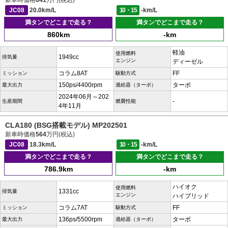
新車時価格
641
万円(税込)
JC08
20.0km/L
10・15
-km/L
満タンでどこまで走る？
満タンでどこまで走る？
860km
-km
軽油
使用燃料
1949cc
排気量
エンジン
ディーゼル
コラム8AT
FF
ミッション
駆動方式
150ps/4400rpm
ターボ
最大出力
過給器（ターボ）
2024年06月～202
-
生産期間
燃費性能
4年11月
CLA180 (BSG搭載モデル) MP202501
新車時価格
564
万円(税込)
JC08
18.3km/L
10・15
-km/L
満タンでどこまで走る？
満タンでどこまで走る？
786.9km
-km
ハイオク
使用燃料
1331cc
排気量
エンジン
ハイブリッド
コラム7AT
FF
ミッション
駆動方式
136ps/5500rpm
ターボ
最大出力
過給器（ターボ）