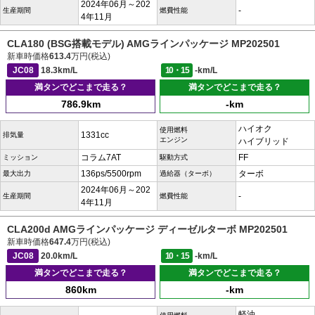
2024年06月～202
-
生産期間
燃費性能
4年11月
CLA180 (BSG搭載モデル) AMGラインパッケージ MP202501
新車時価格
613.4
万円(税込)
JC08
18.3km/L
10・15
-km/L
満タンでどこまで走る？
満タンでどこまで走る？
786.9km
-km
ハイオク
使用燃料
1331cc
排気量
エンジン
ハイブリッド
コラム7AT
FF
ミッション
駆動方式
136ps/5500rpm
ターボ
最大出力
過給器（ターボ）
2024年06月～202
-
生産期間
燃費性能
4年11月
CLA200d AMGラインパッケージ ディーゼルターボ MP202501
新車時価格
647.4
万円(税込)
JC08
20.0km/L
10・15
-km/L
満タンでどこまで走る？
満タンでどこまで走る？
860km
-km
軽油