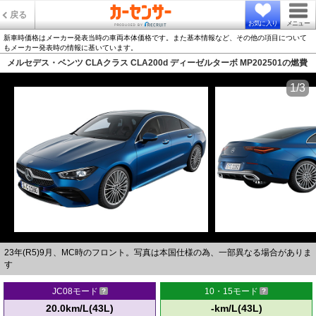
戻る
お気に入り
メニュー
新車時価格はメーカー発表当時の車両本体価格です。また基本情報など、その他の項目について
もメーカー発表時の情報に基いています。
メルセデス・ベンツ CLAクラス CLA200d ディーゼルターボ MP202501の燃費
1/3
23年(R5)9月、MC時のフロント。写真は本国仕様の為、一部異なる場合がありま
す
JC08モード
10・15モード
20.0km/L(43L)
-km/L(43L)