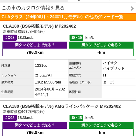
この車のカタログ情報を見る
CLAクラス（24年06月～24年11月モデル）の他のグレード一覧
CLA180 (BSG搭載モデル) MP202402
新車時価格
558
万円(税込)
JC08
18.3km/L
10・15
-km/L
満タンでどこまで走る？
満タンでどこまで走る？
786.9km
-km
ハイオク
使用燃料
1331cc
排気量
エンジン
ハイブリッド
コラム7AT
FF
ミッション
駆動方式
136ps/5500rpm
ターボ
最大出力
過給器（ターボ）
2024年06月～202
-
生産期間
燃費性能
4年11月
CLA180 (BSG搭載モデル) AMGラインパッケージ MP202402
新車時価格
607
万円(税込)
JC08
18.3km/L
10・15
-km/L
満タンでどこまで走る？
満タンでどこまで走る？
786.9km
-km