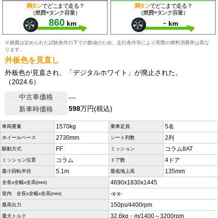
満タン
でどこまで走る？
満タン
でどこまで走る？
（燃費×タンク容量）
（燃費×タンク容量）
860
-
km
km
※燃費は定められた試験条件の下での数値のため、走行条件等により実際の燃料消費率は異な
ります。
外板色を見直し
外板色が見直され、「デジタルホワイト」が廃止された。
（2024.6）
中古車価格
---
598
万円(税込)
新車時価格
1570kg
5名
車両重量
乗車定員
2730mm
2列
ホイールベース
シート列数
FF
コラム8AT
駆動方式
ミッション
コラム
4ドア
ミッション位置
ドア数
5.1m
135mm
最小回転半径
最低地上高
4690x1830x1445
全長x全幅x全高(mm)
-x-x-
室内 全長x全幅x全高(mm)
150ps/4400rpm
最高出力
32.6kg・m/1400～3200rpm
最大トルク