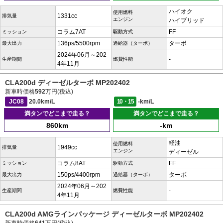
ハイオク
使用燃料
1331cc
排気量
エンジン
ハイブリッド
コラム7AT
FF
ミッション
駆動方式
136ps/5500rpm
ターボ
最大出力
過給器（ターボ）
2024年06月～202
-
生産期間
燃費性能
4年11月
CLA200d ディーゼルターボ MP202402
新車時価格
592
万円(税込)
JC08
20.0km/L
10・15
-km/L
満タンでどこまで走る？
満タンでどこまで走る？
860km
-km
軽油
使用燃料
1949cc
排気量
エンジン
ディーゼル
コラム8AT
FF
ミッション
駆動方式
150ps/4400rpm
ターボ
最大出力
過給器（ターボ）
2024年06月～202
-
生産期間
燃費性能
4年11月
CLA200d AMGラインパッケージ ディーゼルターボ MP202402