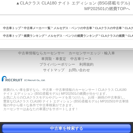
▲CLAクラス CLA180 ナイト エディション (BSG搭載モデル)
MP202501の燃費TOPへ
中古車トップ
中古車メーカー一覧
メルセデス・ベンツの中古車
CLAクラスの中古車
CLA
中古車トップ
燃費ランキング
メルセデス・ベンツの燃費ランキング
CLAクラスの燃費
CL
中古車情報ならカーセンサー
カーセンサーエッジ・輸入車
車買取・車査定
中古車リース
プライバシーポリシー
利用規約
サイトマップ
お問い合わせ
燃費のいい車を探すなら、中古車・中古車情報のカーセンサー！CLAクラス CLA180
ナイト エディション (BSG搭載モデル) MP202501の燃費が分かります。
お気に入りのCLAクラスモデルやグレードを見つけたら、お得・納得の中古車探し。
豊富なCLAクラス CLA180 ナイト エディション (BSG搭載モデル) MP202501中古車情
報の中から様々な条件で中古車検索ができます。
カーセンサーはあなたの車選びをサポートします！
中古車を検索する