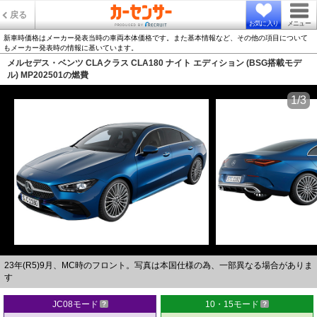
戻る
お気に入り
メニュー
新車時価格はメーカー発表当時の車両本体価格です。また基本情報など、その他の項目について
もメーカー発表時の情報に基いています。
メルセデス・ベンツ CLAクラス CLA180 ナイト エディション (BSG搭載モデ
ル) MP202501の燃費
1/3
23年(R5)9月、MC時のフロント。写真は本国仕様の為、一部異なる場合がありま
す
JC08モード
10・15モード