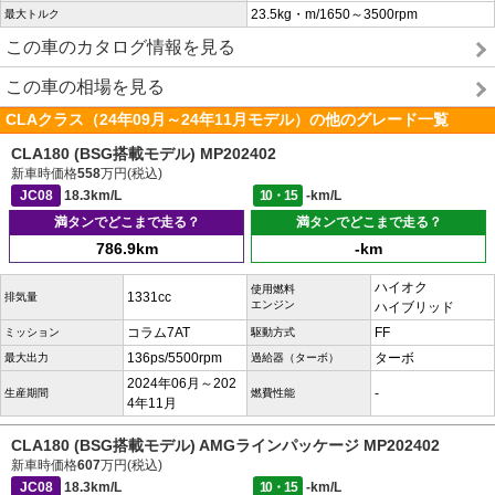
23.5kg・m/1650～3500rpm
最大トルク
この車のカタログ情報を見る
この車の相場を見る
CLAクラス（24年09月～24年11月モデル）の他のグレード一覧
CLA180 (BSG搭載モデル) MP202402
新車時価格
558
万円(税込)
JC08
18.3km/L
10・15
-km/L
満タンでどこまで走る？
満タンでどこまで走る？
786.9km
-km
ハイオク
使用燃料
1331cc
排気量
エンジン
ハイブリッド
コラム7AT
FF
ミッション
駆動方式
136ps/5500rpm
ターボ
最大出力
過給器（ターボ）
2024年06月～202
-
生産期間
燃費性能
4年11月
CLA180 (BSG搭載モデル) AMGラインパッケージ MP202402
新車時価格
607
万円(税込)
JC08
18.3km/L
10・15
-km/L