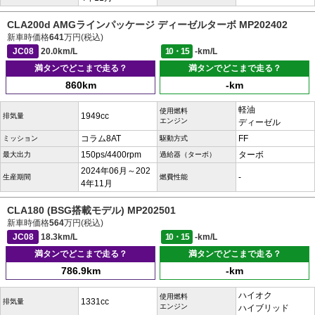
CLA200d AMGラインパッケージ ディーゼルターボ MP202402
新車時価格
641
万円(税込)
JC08
20.0km/L
10・15
-km/L
満タンでどこまで走る？
満タンでどこまで走る？
860km
-km
軽油
使用燃料
1949cc
排気量
エンジン
ディーゼル
コラム8AT
FF
ミッション
駆動方式
150ps/4400rpm
ターボ
最大出力
過給器（ターボ）
2024年06月～202
-
生産期間
燃費性能
4年11月
CLA180 (BSG搭載モデル) MP202501
新車時価格
564
万円(税込)
JC08
18.3km/L
10・15
-km/L
満タンでどこまで走る？
満タンでどこまで走る？
786.9km
-km
ハイオク
使用燃料
1331cc
排気量
エンジン
ハイブリッド