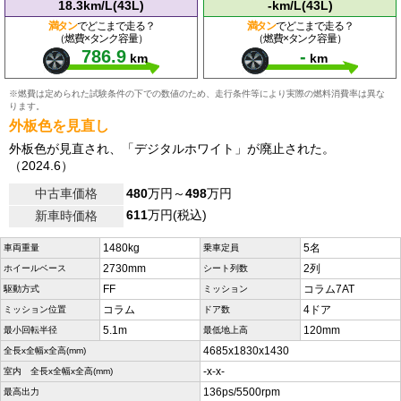
18.3km/L(43L)
-km/L(43L)
満タン
でどこまで走る？
満タン
でどこまで走る？
（燃費×タンク容量）
（燃費×タンク容量）
786.9
-
km
km
※燃費は定められた試験条件の下での数値のため、走行条件等により実際の燃料消費率は異な
ります。
外板色を見直し
外板色が見直され、「デジタルホワイト」が廃止された。
（2024.6）
中古車価格
480
万円～
498
万円
611
万円(税込)
新車時価格
1480kg
5名
車両重量
乗車定員
2730mm
2列
ホイールベース
シート列数
FF
コラム7AT
駆動方式
ミッション
コラム
4ドア
ミッション位置
ドア数
5.1m
120mm
最小回転半径
最低地上高
4685x1830x1430
全長x全幅x全高(mm)
-x-x-
室内 全長x全幅x全高(mm)
136ps/5500rpm
最高出力