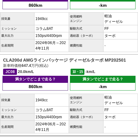
860km
-km
軽油
使用燃料
1949cc
排気量
エンジン
ディーゼル
コラム8AT
FF
ミッション
駆動方式
150ps/4400rpm
ターボ
最大出力
過給器（ターボ）
2024年06月～202
-
生産期間
燃費性能
4年11月
CLA200d AMGラインパッケージ ディーゼルターボ MP202501
新車時価格
647.4
万円(税込)
JC08
20.0km/L
10・15
-km/L
満タンでどこまで走る？
満タンでどこまで走る？
860km
-km
軽油
使用燃料
1949cc
排気量
エンジン
ディーゼル
コラム8AT
FF
ミッション
駆動方式
150ps/4400rpm
ターボ
最大出力
過給器（ターボ）
2024年06月～202
-
生産期間
燃費性能
4年11月