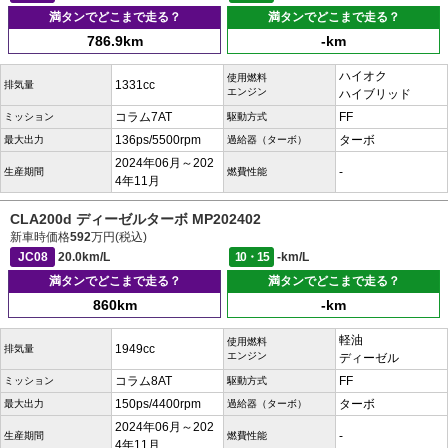
満タンでどこまで走る？
満タンでどこまで走る？
786.9km
-km
ハイオク
使用燃料
1331cc
排気量
エンジン
ハイブリッド
コラム7AT
FF
ミッション
駆動方式
136ps/5500rpm
ターボ
最大出力
過給器（ターボ）
2024年06月～202
-
生産期間
燃費性能
4年11月
CLA200d ディーゼルターボ MP202402
新車時価格
592
万円(税込)
JC08
20.0km/L
10・15
-km/L
満タンでどこまで走る？
満タンでどこまで走る？
860km
-km
軽油
使用燃料
1949cc
排気量
エンジン
ディーゼル
コラム8AT
FF
ミッション
駆動方式
150ps/4400rpm
ターボ
最大出力
過給器（ターボ）
2024年06月～202
-
生産期間
燃費性能
4年11月