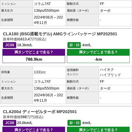
コラム7AT
FF
ミッション
駆動方式
136ps/5500rpm
ターボ
最大出力
過給器（ターボ）
2024年06月～202
-
生産期間
燃費性能
4年11月
CLA180 (BSG搭載モデル) AMGラインパッケージ MP202501
新車時価格
613.4
万円(税込)
JC08
18.3km/L
10・15
-km/L
満タンでどこまで走る？
満タンでどこまで走る？
786.9km
-km
ハイオク
使用燃料
1331cc
排気量
エンジン
ハイブリッド
コラム7AT
FF
ミッション
駆動方式
136ps/5500rpm
ターボ
最大出力
過給器（ターボ）
2024年06月～202
-
生産期間
燃費性能
4年11月
CLA200d ディーゼルターボ MP202501
新車時価格
598
万円(税込)
JC08
20.0km/L
10・15
-km/L
満タンでどこまで走る？
満タンでどこまで走る？