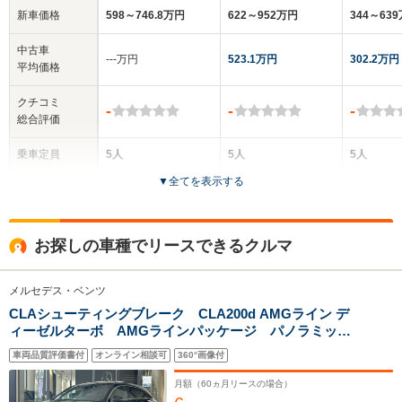
新車価格
598～746.8万円
622～952万円
344～63
中古車
‐‐‐万円
523.1万円
302.2万円
平均価格
クチコミ
-
-
-
総合評価
乗車定員
5人
5人
5人
▼
全てを表示する
ドア数
4ドア
5ドア
4ドア
全高
全高
全高
お探しの車種でリースできるクルマ
1.46m～1.47m
1.46m
1.43m
メルセデス・ベンツ
CLAシューティングブレーク CLA200d AMGライン デ
全幅
全幅
全
サイズ
ィーゼルターボ AMGラインパッケージ パノラミック
1.84m
1.82m
1
全長
全長
(全長x全幅x全高)
スライディングルーフ AMGレザーエクスクルーシブ
4.73m
4.76m～4.79m
4.55m
車両品質評価書付
オンライン相談可
360°画像付
P アドバンスドP レーダーセーフティーパッケージ
ヘッドアップディスプレイ 360度カメラ フットトラン
月額（
60
ヵ月リースの場合）
クオープナー