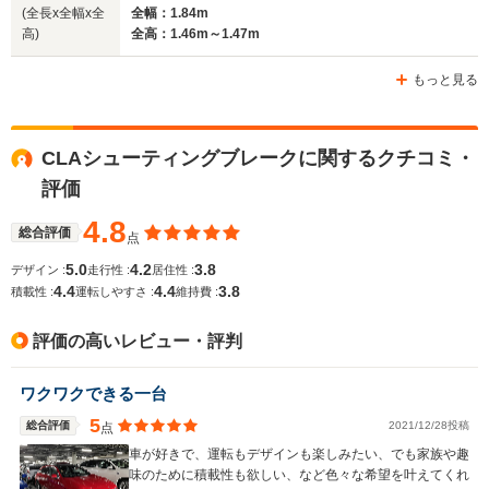
(全長x全幅x全
全幅：1.84m
高)
全高：1.46m～1.47m
もっと見る
CLAシューティングブレークに関するクチコミ・
評価
4.8
総合評価
点
5.0
4.2
3.8
デザイン :
走行性 :
居住性 :
4.4
4.4
3.8
積載性 :
運転しやすさ :
維持費 :
評価の高いレビュー・評判
ワクワクできる一台
5
総合評価
2021/12/28投稿
点
車が好きで、運転もデザインも楽しみたい、でも家族や趣
味のために積載性も欲しい、など色々な希望を叶えてくれ