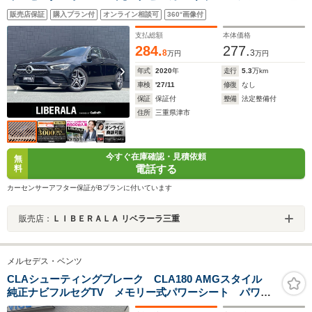
エント レーダーセーフティパッケージ 電動リアゲート ド
販売店保証
購入プラン付
オンライン相談可
360°画像付
ライブレコーダー 純正18インチアルミホイール パワーシ
ート フルセグTV Bluetooth LEDヘッドライト ワイヤレ
支払総額
本体価格
スチャージ
284.
277.
8
3
万円
万円
年式
2020
年
走行
5.3
万km
車検
'27/11
修復
なし
保証
保証付
整備
法定整備付
住所
三重県津市
今すぐ在庫確認・見積依頼
無
電話する
料
カーセンサーアフター保証がBプランに付いています
販売店：
ＬＩＢＥＲＡＬＡ リベラーラ三重
メルセデス・ベンツ
CLAシューティングブレーク CLA180 AMGスタイル
純正ナビフルセグTV メモリー式パワーシート パワー
バックドア ステアリングリモコン 革巻ステアリン