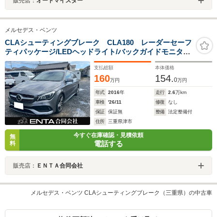
販売店：
オートマイスター
メルセデス・ベンツ
CLAシューティングブレーク CLA180 レーダーセーフ
ティパッケージ/LEDヘッドライト/バックガイドモニター/
パドルシフト/パワーリアゲート/スマートキー/純正18イン
支払総額
本体価格
チAW/
160
154.
0
万円
万円
年式
2016
年
走行
2.6
万km
車検
'26/11
修復
なし
保証
保証無
整備
法定整備付
住所
三重県津市
今すぐ在庫確認・見積依頼
無
電話する
料
販売店：
ＥＮＴＡ合同会社
メルセデス・ベンツ CLAシューティングブレーク（三重県）の中古車