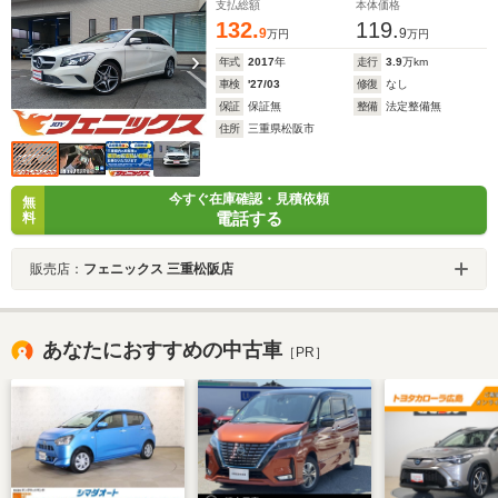
支払総額
本体価格
グ ハーフレザーシート 電子パーキングブレーキ パ
132.
119.
ドルシフト コーナーセンサー
9
9
万円
万円
年式
2017
年
走行
3.9
万km
車検
'27/03
修復
なし
保証
保証無
整備
法定整備無
住所
三重県松阪市
今すぐ在庫確認・見積依頼
無
電話する
料
販売店：
フェニックス 三重松阪店
あなたにおすすめの中古車
［PR］