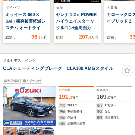
ダイハツ
日産
トヨタ
ミライース 660 X
セレナ 1.2 e-POWER
カローラクロス 
SAIII 衝突被害軽減シ
ハイウェイスター V
イブリッド Z
ステム オートライ
クルコン/全周囲カメ
ト ドライブレコーダ
ラ/ドラレコ/ETC/純正
96
207
3
総額：
.3
万円
総額：
.4
万円
総額：
ー クリアランスソナ
ナ
ー オートライト
ビ/DVD/CD/Bluetooth/
LEDヘッドランプ ア
両側電動スライド/純
メルセデス・ベンツ
イドリングストップ
正アルミ/セーフティ
CVT ESC CD ミ
パックA
CLAシューティングブレーク CLA180 AMGスタイル
ュージックプレイヤー
接続
販売店保証
購入プラン付
支払総額
本体価格
191.
169.
1
0
万円
万円
年式
2018
年
走行
3.3
万km
車検
車検整備付
修復
なし
保証
保証付
整備
法定整備付
住所
三重県鈴鹿市