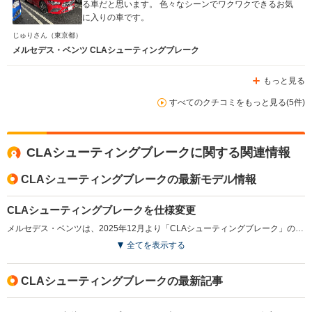
る車だと思います。 色々なシーンでワクワクできるお気
に入りの車です。
じゅりさん
（東京都）
メルセデス・ベンツ CLAシューティングブレーク
もっと見る
すべてのクチコミをもっと見る(5件)
CLAシューティングブレークに関する関連情報
CLAシューティングブレークの最新モデル情報
CLAシューティングブレークを仕様変更
メルセデス・ベンツは、2025年12月より「CLAシューティングブレーク」の新しいモデル識別コードMP202602を追加して発売した。このモデルでは、MBUXインテリアアシスタントが有償オプションの「アドバンスドパッケージ」から削除される。標準装備としていた指紋認証機能も廃止される一方、「CLA200dアーバン スターズ」のナイトパッケージが標準化され、よりスポーティな印象を与える仕様へと進化している。（2025.12）
全てを表示する
CLAシューティングブレークの最新記事