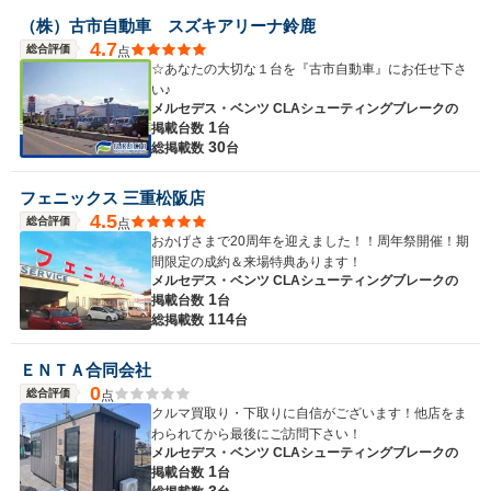
（株）古市自動車 スズキアリーナ鈴鹿
4.7
総合評価
点
☆あなたの大切な１台を『古市自動車』にお任せ下さ
い♪
メルセデス・ベンツ CLAシューティングブレークの
1
掲載台数
台
30
総掲載数
台
フェニックス 三重松阪店
4.5
総合評価
点
おかげさまで20周年を迎えました！！周年祭開催！期
間限定の成約＆来場特典あります！
メルセデス・ベンツ CLAシューティングブレークの
1
掲載台数
台
114
総掲載数
台
ＥＮＴＡ合同会社
0
総合評価
点
クルマ買取り・下取りに自信がございます！他店をま
わられてから最後にご訪問下さい！
メルセデス・ベンツ CLAシューティングブレークの
1
掲載台数
台