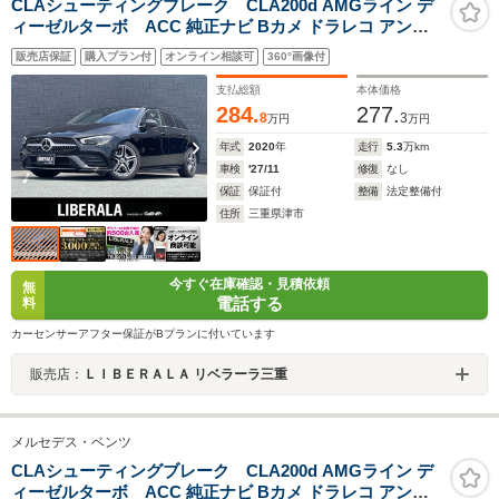
CLAシューティングブレーク CLA200d AMGライン デ
ィーゼルターボ ACC 純正ナビ Bカメ ドラレコ アンビ
エント レーダーセーフティパッケージ 電動リアゲート ド
販売店保証
購入プラン付
オンライン相談可
360°画像付
ライブレコーダー 純正18インチアルミホイール パワーシ
ート フルセグTV Bluetooth LEDヘッドライト ワイヤレ
支払総額
本体価格
スチャージ
284.
277.
8
3
万円
万円
年式
2020
年
走行
5.3
万km
車検
'27/11
修復
なし
保証
保証付
整備
法定整備付
住所
三重県津市
今すぐ在庫確認・見積依頼
無
電話する
料
カーセンサーアフター保証がBプランに付いています
販売店：
ＬＩＢＥＲＡＬＡ リベラーラ三重
メルセデス・ベンツ
CLAシューティングブレーク CLA200d AMGライン デ
ィーゼルターボ ACC 純正ナビ Bカメ ドラレコ アンビ