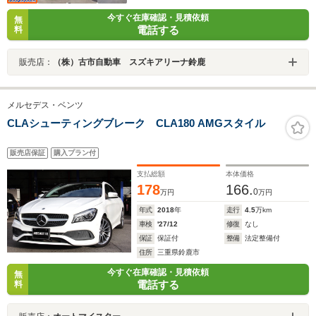
今すぐ在庫確認・見積依頼
無
電話する
料
販売店：
（株）古市自動車 スズキアリーナ鈴鹿
メルセデス・ベンツ
CLAシューティングブレーク CLA180 AMGスタイル
販売店保証
購入プラン付
支払総額
本体価格
178
166.
0
万円
万円
年式
2018
年
走行
4.5
万km
車検
'27/12
修復
なし
保証
保証付
整備
法定整備付
住所
三重県鈴鹿市
今すぐ在庫確認・見積依頼
無
電話する
料