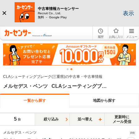
中古車情報カーセンサー
表示
Recruit Co., Ltd.
無料 － Google Play
履歴
お気に入り
メニュー
CLAシューティングブレーク(三重県)の中古車・中古車情報
メルセデス・ベンツ CLAシューティングブレーク 三重県
一覧から探す
地図から探す
更新時に
5
絞り込み
並べ替え
台
メール受信
メルセデス・ベンツ
PR