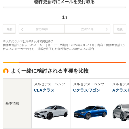
物件更新時にメールを受け取る
1
/1
最初
前の30件
次の30件
最後
※人気のクルマは平均1ヶ月で掲載終了
物件数合計1万台以上のメーカー｜算出データ期間：2024年9月～11月｜内容：物件数合計1万
台以上のメーカーのうち、掲載が終了した物件数が1,000台以上の場合
よく一緒に検討される車種を比較
メルセデス・ベンツ
メルセデス・ベンツ
メルセデ
CLAクラス
Cクラスワゴン
Aクラス
基本情報