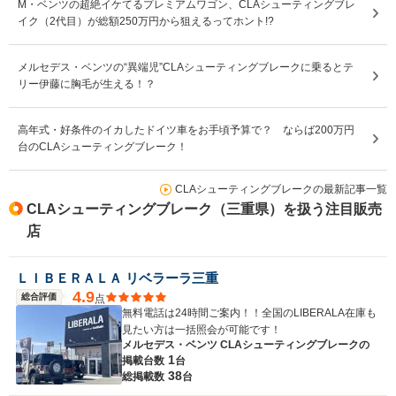
M・ベンツの超絶イケてるプレミアムワゴン、CLAシューティングブレ
イク（2代目）が総額250万円から狙えるってホント!?
メルセデス・ベンツの“異端児”CLAシューティングブレークに乗るとテ
リー伊藤に胸毛が生える！？
高年式・好条件のイカしたドイツ車をお手頃予算で？ ならば200万円
台のCLAシューティングブレーク！
CLAシューティングブレークの最新記事一覧
CLAシューティングブレーク（三重県）を扱う注目販売
店
ＬＩＢＥＲＡＬＡ リベラーラ三重
4.9
総合評価
点
無料電話は24時間ご案内！！全国のLIBERALA在庫も
見たい方は一括照会が可能です！
メルセデス・ベンツ CLAシューティングブレークの
1
掲載台数
台
38
総掲載数
台