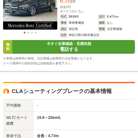
6.
04
万円
ホイールベース
ホイールベース
ホイー
頭金
0
円
-m
-m
ボーナス払いなし
年式
2019
年
走行
2.4
万km
車検
車検整備無
修復
なし
20.2～20.3km/L
14.2～18.8km/L
12.6～19.
保証
保証無
整備
法定整備無
└市街地:14.3～
└市街地:9.9～
└市街地:8
住所
神奈川県川崎市麻生区
14.7km/L
14.5km/L
14.2km/L
WLTCモード
今すぐ在庫確認・見積依頼
└郊外:21.6～
└郊外:14.7～
└郊外:13.
無
燃費
電話する
料
21.8km/L
18.7km/L
18.6km/L
└高速道路:23.0～
└高速道路:16.7～
└高速道路:
※車検は納車時の車検、法定整備は納車時の法定整備となります。
23.2km/L
21.7km/L
23.1km/L
リース期間中の契約内容は詳細画面を参照下さい。
排気量
1498cc
1494～1993cc
1331～19
駆動方式
FF
FR
FF、4WD
CLAシューティングブレークの基本情報
平均価格
-
WLTCモード
19.9～20km/L
燃費
車体寸法
全長：4.73m