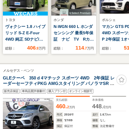
トヨタ
ホンダ
ポルシェ
ヴォクシー 1.8 ハイブ
N-WGN 660 L ホンダ
マカン GTS P
リッド S-Z E-Four
センシング 最長5年保
4WD スポー
4WD 純正 SDナビ/衝
証 ナビ TV Rカメ
P 2年保証 1
突安全装置/両側電動
ラ BTオ-ディオ ド
PASM ツート
406
114
5
総額：
.9
万円
総額：
.7
万円
総額：
スライドドア/シート
ラレコ シ-トヒ-
ー(レッド/ブラ
ヒーター/車線逸脱防
タ- ETC LEDライ
PCMナビ CarP
止支援システム/シー
ト VSA クルコン
ポーツエグゾ
メルセデス・ベンツ
ト ハーフレザー/ドラ
スマ-トキ- 盗難防止
バックカメラ 
イブレコーダー 前後/
装置 AAC スペア
ディパーチャ
GLEクーペ 350 d 4マチック スポーツ 4WD 2年保証 レ
ーダーセーフティPKG AMGスタイリング パノラマSR ブ
ヘッドランプ
キ- ドアバイザ- ベ
ング キセノン
ラックナッパレザー/全席シートヒーター 8インチワイド
LED/USBジャック
ンチシ-ト
20インチRS
販売店保証
車両品質評価書付
購入プラン付
オンライン相談可
ナビTV AppleCarPlay harman/kardon 360度カメラ LED
ーAW
ヘッド アンビ3色 ランニングボード AMG21AW
支払総額
本体価格
460.
448.
2
0
万円
万円
年式
2016
年
走行
1.6
万km
車検
'27/09
修復
なし
保証
保証付
整備
法定整備付