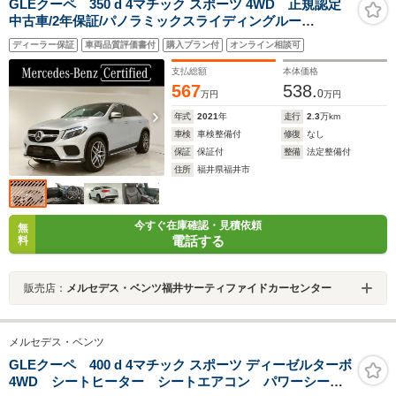
GLEクーペ 350 d 4マチック スポーツ 4WD 正規認定
中古車/2年保証/パノラミックスライディングルー
フ/harmankardon/本革シート/全席シートヒーター/レーダ
ディーラー保証
車両品質評価書付
購入プラン付
オンライン相談可
ーセーフティパッケージ/アダプティブクルーズコントロ
ール/360°カメラ/アンビエントライト/ETC
支払総額
本体価格
567
538.
0
万円
万円
年式
2021
年
走行
2.3
万km
車検
車検整備付
修復
なし
保証
保証付
整備
法定整備付
住所
福井県福井市
今すぐ在庫確認・見積依頼
無
電話する
料
販売店：
メルセデス・ベンツ福井サーティファイドカーセンター
メルセデス・ベンツ
GLEクーペ 400 d 4マチック スポーツ ディーゼルターボ
4WD シートヒーター シートエアコン パワーシー