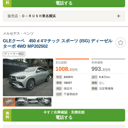
電話する
料
販売店：
Ｏ－ＲＵＳＨ東名横浜
メルセデス・ベンツ
GLEクーペ 450 d 4マチック スポーツ (ISG) ディーゼル
ターボ 4WD MP202502
ディーラー保証
支払総額
本体価格
1008.
993.
4
3
万円
万円
年式
2025
年
走行
0.8
万km
車検
'28/07
修復
なし
保証
保証付
整備
法定整備無
住所
千葉県柏市
今すぐ在庫確認・見積依頼
無
電話する
料