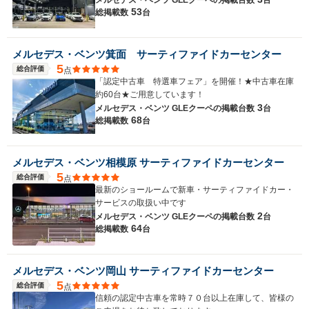
53
総掲載数
台
メルセデス・ベンツ箕面 サーティファイドカーセンター
5
総合評価
点
「認定中古車 特選車フェア」を開催！★中古車在庫
約60台★ご用意しています！
3
メルセデス・ベンツ GLEクーペの
掲載台数
台
68
総掲載数
台
メルセデス・ベンツ相模原 サーティファイドカーセンター
5
総合評価
点
最新のショールームで新車・サーティファイドカー・
サービスの取扱い中です
2
メルセデス・ベンツ GLEクーペの
掲載台数
台
64
総掲載数
台
メルセデス・ベンツ岡山 サーティファイドカーセンター
5
総合評価
点
信頼の認定中古車を常時７０台以上在庫して、皆様の