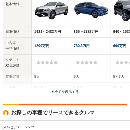
基本情報
新車価格
1421～2483万円
866～1182万円
940～15
中古車
1299万円
780.8万円
690万円
平均価格
クチコミ
-
-
-
総合評価
乗車定員
5人
5人
5～7人
ドア数
5ドア
5ドア
5ドア
▼
全てを表示する
全高
全高
全高
1.72m
1.6m～1.61m
1.77
お探しの車種でリースできるクルマ
メルセデス・ベンツ
全幅
全幅
全幅