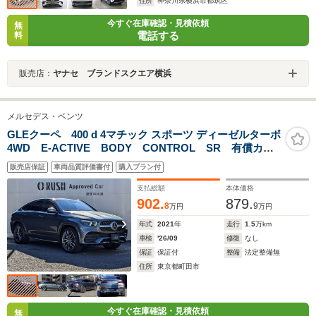
住所
神奈川県横浜市都筑区
今すぐ在庫確認・見積依頼
無
電話する
料
販売店：
ヤナセ ブランドスクエア横浜
メルセデス・ベンツ
GLEクーペ 400 d 4マチック スポーツ ディーゼルターボ
4WD E-ACTIVE BODY CONTROL SR 有償カラ
ー
販売店保証
車両品質評価書付
購入プラン付
支払総額
本体価格
902.
879.
8
9
万円
万円
年式
2021
年
走行
1.5
万km
車検
'26/09
修復
なし
保証
保証付
整備
法定整備無
住所
東京都町田市
今すぐ在庫確認・見積依頼
無