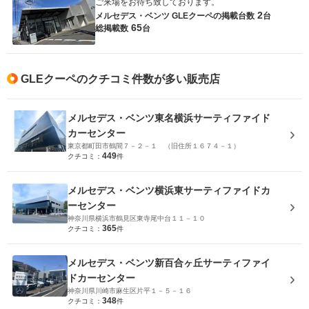
ご来場をお待ち致しております。
2
メルセデス・ベンツ GLEクーペの
掲載台数
台
65
総掲載数
台
GLEクーペのクチコミ件数が多い販売店
メルセデス・ベンツ東名横浜サーティファイド
カーセンター
東京都町田市鶴間７－２－１ （旧住所１６７４－１）
449
クチコミ：
件
メルセデス・ベンツ横浜東サーティファイドカ
ーセンター
神奈川県横浜市鶴見区東寺尾中台１１－１０
365
クチコミ：
件
メルセデス・ベンツ新百合ヶ丘サーティファイ
ドカーセンター
神奈川県川崎市麻生区片平１－５－１６
348
クチコミ：
件