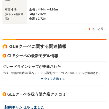
車体寸法
全長：4.94m～4.96m
(全長x全幅x全
全幅：2.02m
高)
全高：1.72m
もっと見る
GLEクーペに関する関連情報
GLEクーペの最新モデル情報
グレードラインナップが更新された
仕様・価格の細部が異なるモデル識別コードMP202602モデルが追加され、詳細な装備内容の見直しなどが行われている。（2026.7）
全てを表示する
GLEクーペを扱う販売店クチコミ
契約キャンセルしました