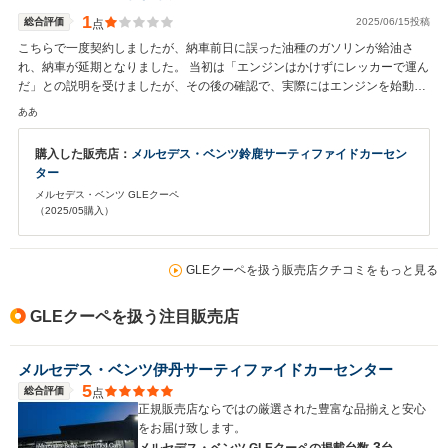
1
総合評価
2025/06/15投稿
点
こちらで一度契約しましたが、納車前日に誤った油種のガソリンが給油さ
れ、納車が延期となりました。 当初は「エンジンはかけずにレッカーで運ん
だ」との説明を受けましたが、その後の確認で、実際にはエンジンを始動し
て自走していたことが明らかになりました。 この点については、結果的に当
ああ
初の説明と異なる虚偽の内容が伝えられていた形となり、大きな不信感につ
ながりました。 最終的に契約はキャンセルし、返金対応は受けましたが、信
購入した販売店：
メルセデス・ベンツ鈴鹿サーティファイドカーセン
頼関係は損なわれたと感じています。 購入を検討される方は、事前の確認と
ター
慎重な対応をおすすめします。
メルセデス・ベンツ GLEクーペ
（2025/05購入）
GLEクーペを扱う販売店クチコミをもっと見る
GLEクーペを扱う注目販売店
メルセデス・ベンツ伊丹サーティファイドカーセンター
5
総合評価
点
正規販売店ならではの厳選された豊富な品揃えと安心
をお届け致します。
3
メルセデス・ベンツ GLEクーペの
掲載台数
台