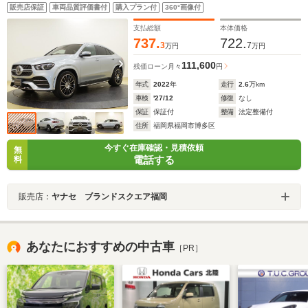
ト トランクスルー フロアマット コネクテッド機
販売店保証
車両品質評価書付
購入プラン付
360°画像付
能 ナビ 音楽プレーヤー接続 Bluetooth接続 TV
ETC サンルーフ・ガラスルーフ
支払総額
本体価格
737.
722.
3
7
万円
万円
111,600
残価ローン
月々
円
年式
2022
年
走行
2.6
万km
車検
'27/12
修復
なし
保証
保証付
整備
法定整備付
住所
福岡県福岡市博多区
今すぐ在庫確認・見積依頼
無
電話する
料
販売店：
ヤナセ ブランドスクエア福岡
あなたにおすすめの中古車
［PR］