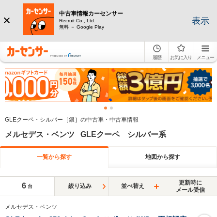
中古車情報カーセンサー
表示
Recruit Co., Ltd.
無料 － Google Play
履歴
お気に入り
メニュー
GLEクーペ・シルバー［銀］の中古車・中古車情報
メルセデス・ベンツ GLEクーペ シルバー系
一覧から探す
地図から探す
更新時に
6
絞り込み
並べ替え
台
メール受信
メルセデス・ベンツ