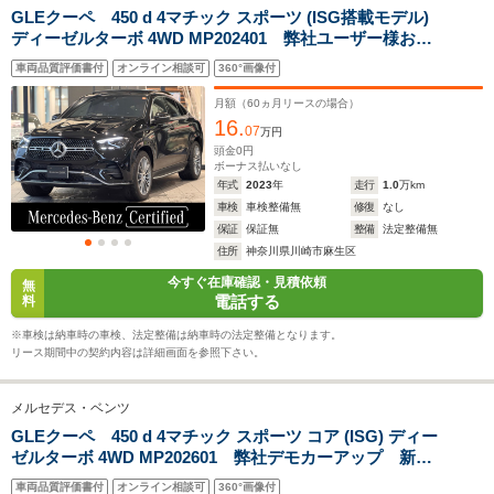
サイズ
2.02m
1.89m～1.92m
1.95m
GLEクーペ 450 d 4マチック スポーツ (ISG搭載モデル)
全長
全長
(全長x全幅x全高)
ディーゼルターボ 4WD MP202401 弊社ユーザー様お下
4.95m～4.96m
4.77m
4.93m
取り車 新車保証継承 E-ACTIVEコントロール 本革シ
車両品質評価書付
オンライン相談可
360°画像付
ート サンルーフ 360度カメラ AMGエクステリア
前席パワーシート シートヒーター ベンチレーター
月額（
60
ヵ月リースの場合）
ドアクロージングサポーター
16.
ホイールベース
ホイールベース
ホイー
07
万円
-m
-m
頭金
0
円
ボーナス払いなし
年式
2023
年
走行
1.0
万km
11.9～18.2km/L
10.3～14.
9.5～9.8km/L
車検
車検整備無
修復
なし
└市街地:9.2～
└市街地:7
└市街地:6.5～
保証
保証無
整備
法定整備無
14.3km/L
11.4km/L
WLTCモード
6.7km/L
住所
神奈川県川崎市麻生区
└郊外:12.1～
└郊外:10.
燃費
└郊外:9.9～10.2km/L
18.6km/L
14.2km/L
今すぐ在庫確認・見積依頼
無
└高速道路:11.3～
電話する
料
└高速道路:13.4～
└高速道路:
11.7km/L
20.4km/L
15.9km/L
※車検は納車時の車検、法定整備は納車時の法定整備となります。
リース期間中の契約内容は詳細画面を参照下さい。
排気量
2996～3982cc
1992～1997cc
1950～29
メルセデス・ベンツ
駆動方式
4WD
4WD
4WD
GLEクーペ 450 d 4マチック スポーツ コア (ISG) ディー
ゼルターボ 4WD MP202601 弊社デモカーアップ 新車
保証継承 ドライビングアシスタンスパッケージ360°カ
車両品質評価書付
オンライン相談可
360°画像付