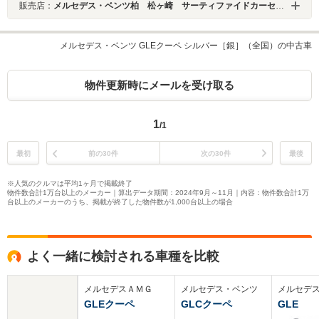
販売店：
メルセデス・ベンツ柏 松ヶ崎 サーティファイドカーセンター
メルセデス・ベンツ GLEクーペ シルバー［銀］（全国）の中古車
物件更新時にメールを受け取る
1
/1
最初
前の30件
次の30件
最後
※人気のクルマは平均1ヶ月で掲載終了
物件数合計1万台以上のメーカー｜算出データ期間：2024年9月～11月｜内容：物件数合計1万
台以上のメーカーのうち、掲載が終了した物件数が1,000台以上の場合
よく一緒に検討される車種を比較
メルセデスＡＭＧ
メルセデス・ベンツ
メルセデ
GLEクーペ
GLCクーペ
GLE