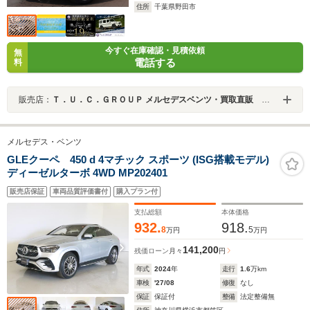
住所
千葉県野田市
今すぐ在庫確認・見積依頼
無
電話する
料
販売店：
Ｔ．Ｕ．Ｃ．ＧＲＯＵＰ メルセデスベンツ・買取直販 柏インター／（株）シーリーフ
メルセデス・ベンツ
GLEクーペ 450 d 4マチック スポーツ (ISG搭載モデル)
ディーゼルターボ 4WD MP202401
販売店保証
車両品質評価書付
購入プラン付
支払総額
本体価格
932.
918.
8
5
万円
万円
141,200
残価ローン
月々
円
年式
2024
年
走行
1.6
万km
車検
'27/08
修復
なし
保証
保証付
整備
法定整備無