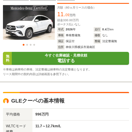
メラシステム パノラミックスライディングルーフ ア
ンビエントライト MBUXARナビゲーション シートベ
月額（
60
ヵ月リースの場合）
ンチレーター
11.
09
万円
頭金
330.00
万円
ボーナス払いなし
年式
2026
年
走行
0.4
万km
車検
車検整備無
修復
なし
保証
保証付
整備
法定整備無
住所
神奈川県横浜市港南区
今すぐ在庫確認・見積依頼
無
電話する
料
※車検は納車時の車検、法定整備は納車時の法定整備となります。
リース期間中の契約内容は詳細画面を参照下さい。
GLEクーペの基本情報
平均価格
996万円
WLTCモード
11.7～12.7km/L
燃費