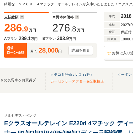
クホワイト レーダーセーフティパッケージ 19イ
ビ EASY PACK ETC
2018
年式
支払総額
車両本体価格
286
276
2027(
車検
.9
.8
万円
万円
保証付
保証
289.1
303.9
A
プラン
B
プラン
万円
万円
1900C
排気量
通常
28,000
詳細を見る
月々
円
ローン価格
お気に入り
クチコミ評価：
5
点（
3
件）
クーポン
１オーナー、低走行、記録簿付きの良質車をお買得プライスにてご提供いたしております
カーセンサーアフター保証取扱店
メルセデス・ベンツ
Eクラスオールテレイン E220d 4マチック ディ
ナー R1/R2/R3/R4/R5/R6/R7ディーラ記録