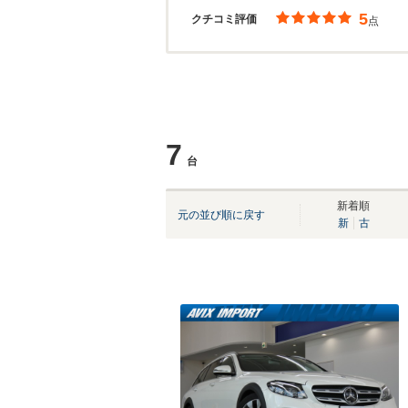
5
クチコミ評価
点
7
台
新着順
元の並び順に戻す
新
古