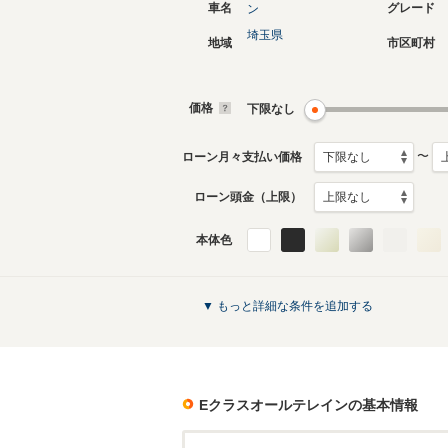
車名
グレード
ン
埼玉県
地域
市区町村
現行
初代
2024年3月～生産中
2017年9
生産モデ
価格
下限なし
Eクラスオールテレインのカタログを見
〜
ローン月々支払い価格
ローン頭金（上限）
本体色
▼ もっと詳細な条件を追加する
Eクラスオールテレイン
の基本情報