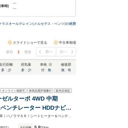
---
新車時)
---
クラスオールテレイン(メルセデス・ベンツ)の燃費
スライドショーで見る
中古車相場
1
前へ
次へ
最初
最後
走行距離
排気量
車検
修復歴
多
少
多
少
付
無
無
有
オンライン相談可
車両品質評価書付
販売店保証
ーゼルターボ 4WD 中期
&ベンチレーター HDDナビ地
HUD&レーダーセーフティPKG
希少中期型！豪華装備ＥＸＣ！ダイヤモンドホワイト！専用外装＆１９ＡＷ！黒革！パノラマＳＲ！シートヒーター＆ベンチレーター！ブルメスター＆カープレイ！全周Ｃ＆ＰＴＳ！ＲＳＰ！
5.9
(R01)
万km
走行距離