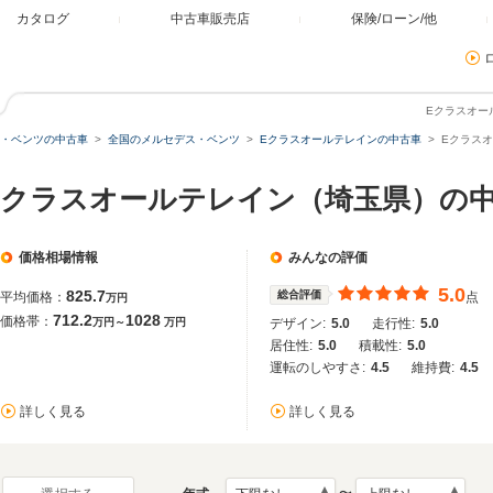
カタログ
中古車販売店
保険/ローン/他
Eクラスオー
・ベンツの中古車
全国のメルセデス・ベンツ
Eクラスオールテレインの中古車
Eクラスオ
Eクラスオールテレイン（埼玉県）の
価格相場情報
みんなの評価
5.0
825.7
総合評価
平均価格：
点
万円
712.2
1028
価格帯：
万円～
万円
デザイン:
5.0
走行性:
5.0
居住性:
5.0
積載性:
5.0
運転のしやすさ:
4.5
維持費:
4.5
詳しく見る
詳しく見る