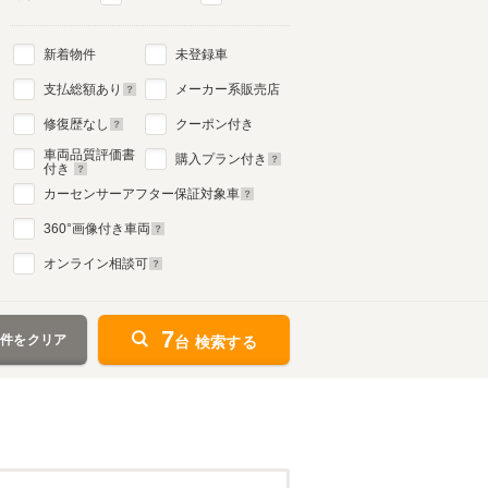
新着物件
未登録車
支払総額あり
メーカー系販売店
修復歴なし
クーポン付き
車両品質評価書
購入プラン付き
付き
カーセンサーアフター保証対象車
360
°画像付き車両
オンライン相談可
7
条件をクリア
台 検索する