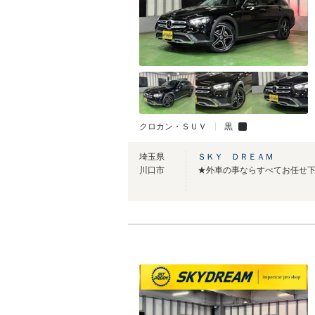
クロカン・ＳＵＶ
黒
埼玉県
ＳＫＹ ＤＲＥＡＭ
川口市