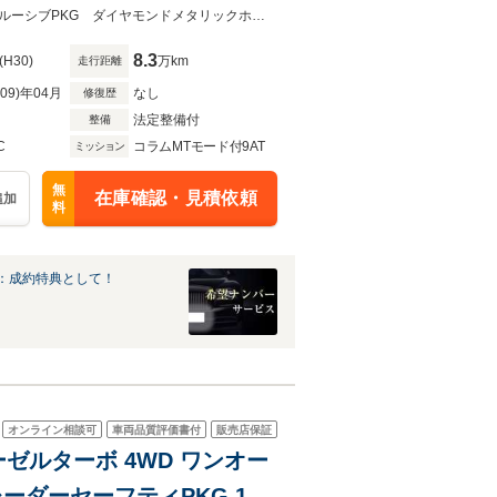
ンチ10スポークAW 純正ナ
綺麗なＥ２２０ｄ ４マチック オールテレインが入庫いたしました！エクスクルーシブPKG ダイヤモンドメタリックホワイト 19インチ10スポークAW 純正ナビ EASY PACK
8.3
(H30)
万km
走行距離
R09)年04月
なし
修復歴
法定整備付
整備
C
コラムMTモード付9AT
ミッション
無
在庫確認・見積依頼
追加
料
：成約特典として！
オンライン相談可
車両品質評価書付
販売店保証
ーゼルターボ 4WD ワンオー
簿 レーダーセーフティPKG 19