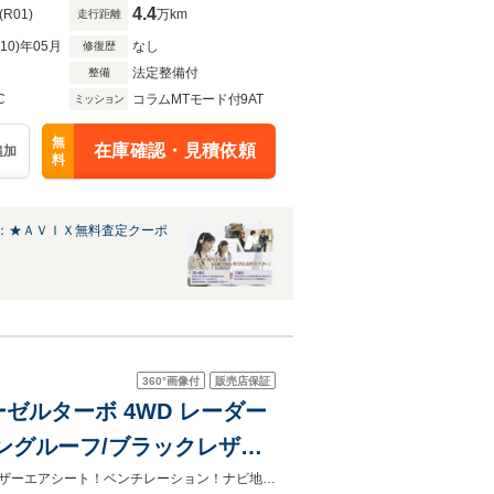
4.4
(R01)
万km
走行距離
R10)年05月
なし
修復歴
法定整備付
整備
C
コラムMTモード付9AT
ミッション
無
在庫確認・見積依頼
追加
料
：★ＡＶＩＸ無料査定クーポ
360°
画像付
販売店保証
ーゼルターボ 4WD レーダー
ングルーフ/ブラックレザー
ジ/全方位カメラ/Appleカ
レーダーセーフティパッケージやパノラミックスライディングルーフなど！黒レザーエアシート！ベンチレーション！ナビ地デジ！全方位カメラ！Appleカープレイ！ブルメスター！LED！