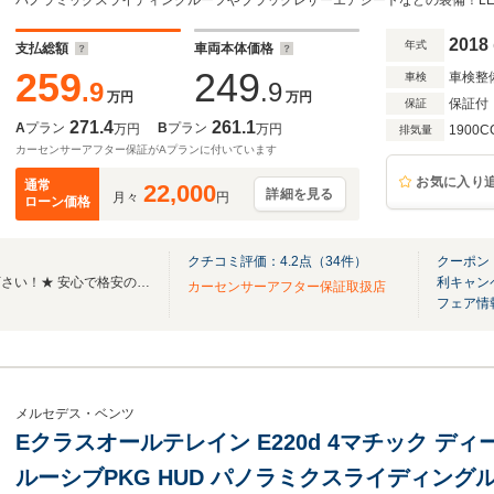
ション/ブルメスター/パフュームアトマイザー/LED
ナビ地デジ/全方位カメラ/電動リアゲート/6か
2018
年式
支払総額
車両本体価格
259
249
車検整
車検
.9
.9
万円
万円
保証付
保証
271.4
261.1
A
プラン
B
プラン
万円
万円
1900C
排気量
カーセンサーアフター保証がAプランに付いています
お気に入り
通常
22,000
詳細を見る
月々
円
ローン価格
クチコミ評価：
4.2
点（
34
件）
クーポン
★外車の事ならすべてお任せ下さい！★ 安心で格安のお車をご案内致します！！
利キャン
カーセンサーアフター保証取扱店
フェア情
メルセデス・ベンツ
Eクラスオールテレイン E220d 4マチック ディ
ルーシブPKG HUD パノラミクスライディング