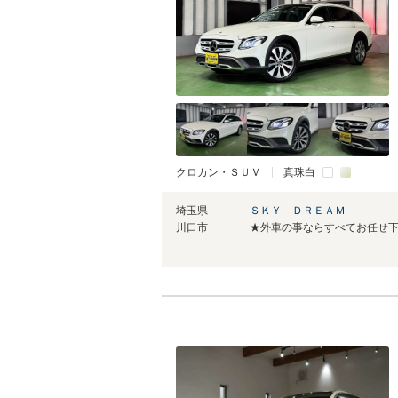
クロカン・ＳＵＶ
真珠白
埼玉県
ＳＫＹ ＤＲＥＡＭ
川口市