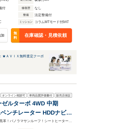
備付
なし
修復歴
法定整備付
整備
C
コラムMTモード付9AT
ミッション
無
在庫確認・見積依頼
追加
料
：★ＡＶＩＸ無料査定クーポ
オンライン相談可
車両品質評価書付
販売店保証
ーゼルターボ 4WD 中期
&ベンチレーター HDDナビ地
HUD&レーダーセーフティPKG
希少中期型！豪華ＥＸＣ！上品なダイヤモンドホワイト！専用外装＆１９ＡＷ！黒革！パノラマサンルーフ！シートヒーター＆ベンチレーション！ブルメスター！全周囲Ｃ！ＨＵＤ！ＲＳＰ！