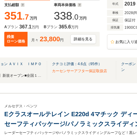
NEWステアリング 純正19インチAW
2019
年式
支払総額
車両本体価格
351
338
2028(
車検
.7
.0
万円
万円
保証付
保証
367.1
365.6
A
プラン
B
プラン
万円
万円
1900C
排気量
残価
23,800
詳細を見る
月々
円
ローン価格
お気に入り
ョン ＡＶＩＸ ＩＭＰＯ
クチコミ評価：
4.6
点（
95
件）
クーポン
ン
カーセンサーアフター保証取扱店
■横浜市都筑区に【横浜港北店】新規オープン■全国１9店舗■グループ総在庫750台以上
メルセデス・ベンツ
Eクラスオールテレイン E220d 4マチック ディ
セーフティパッケージ/パノラミックスライディ
エアシート/ベンチレーション/LEDライト/ナビ地デ