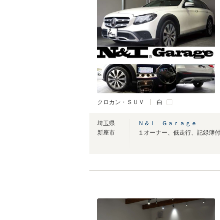
クロカン・ＳＵＶ
白
埼玉県
Ｎ＆Ｉ Ｇａｒａｇｅ
新座市