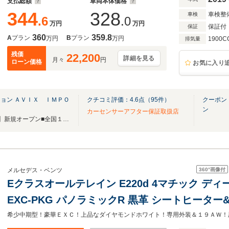
支払総額
車両本体価格
344
328
車検整
車検
.6
.0
万円
万円
保証付
保証
360
359.8
A
プラン
B
プラン
万円
万円
1900C
排気量
残価
22,200
詳細を見る
月々
円
ローン価格
お気に入り
ョン ＡＶＩＸ ＩＭＰＯ
クチコミ評価：
4.6
点（
95
件）
クーポン
ン
カーセンサーアフター保証取扱店
■横浜市都筑区に【横浜港北店】新規オープン■全国１9店舗■グループ総在庫750台以上
360°
画像付
メルセデス・ベンツ
Eクラスオールテレイン E220d 4マチック ディ
EXC-PKG パノラミックR 黒革 シートヒーター
デジ Burmesterサウンド 全周カメラ&PTS 