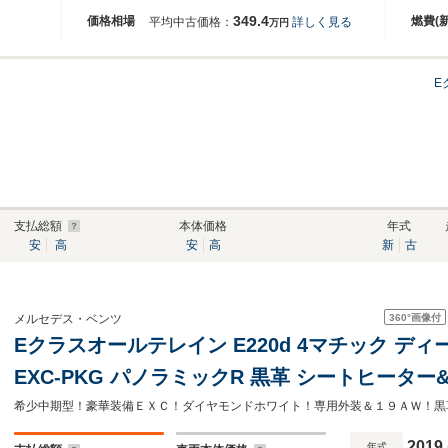
349.4
価格相場
燃費(
平均中古価格：
詳しく見る
万円
E
支払総額
本体価格
年式
安
高
安
高
新
古
360°
画像付
メルセデス・ベンツ
Eクラスオールテレイン E220d 4マチック ディ
EXC-PKG パノラミックR 黒革 シートヒーター
デジ Burmesterサウンド 全周カメラ&PTS 
NEWステアリング 純正19インチAW
2019
年式