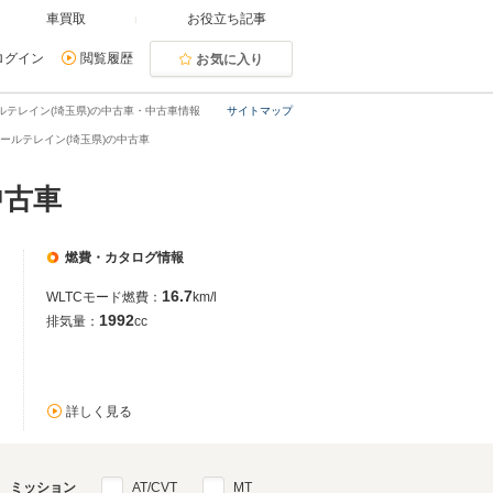
車買取
お役立ち記事
ログイン
閲覧履歴
お気に入り
ルテレイン(埼玉県)の中古車・中古車情報
サイトマップ
ールテレイン(埼玉県)の中古車
中古車
燃費・カタログ情報
16.7
WLTCモード燃費：
km/l
1992
排気量：
cc
詳しく見る
ミッション
AT/CVT
MT