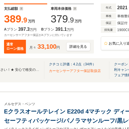
ープレイ/液晶メーター/電動リアゲート/19AW/
2021
年式
支払総額
車両本体価格
389
379
車検整
車検
.9
.9
万円
万円
保証付
保証
397.3
391.1
A
プラン
B
プラン
万円
万円
1900C
排気量
カーセンサーアフター保証がAプランに付いています
お気に入り
通常
33,100
詳細を見る
月々
円
ローン価格
クチコミ評価：
4.2
点（
34
件）
クーポン
★外車の事ならすべてお任せ下さい！★ 安心で格安のお車をご案内致します！！
利キャン
カーセンサーアフター保証取扱店
フェア情
メルセデス・ベンツ
Eクラスオールテレイン E220d 4マチック ディ
セーフティパッケージ/パノラマサンルーフ/黒レ