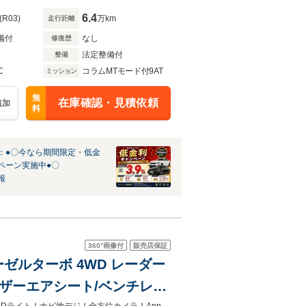
6か月保証付き
6.4
(R03)
万km
走行距離
備付
なし
修復歴
法定整備付
整備
C
コラムMTモード付9AT
ミッション
無
在庫確認・見積依頼
追加
料
：●〇今なら期間限定・低金
ペーン実施中●〇
報
360°
画像付
販売店保証
ーゼルターボ 4WD レーダー
ザーエアシート/ベンチレー