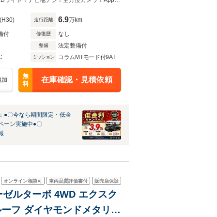
ライト/Appleカープレイ/
パノラミックスライディングルーフやブラックレザーエアシートなどの装備！LEDライト！ナビ地デジ！全方位カメラ！Appleカープレイ！HUD！ブルメスター！パフュームアトマイザー！ETC
月保証付き
6.9
(H30)
万km
走行距離
備付
なし
修復歴
法定整備付
整備
C
コラムMTモード付9AT
ミッション
無
在庫確認・見積依頼
追加
料
：●〇今なら期間限定・低金
ペーン実施中●〇
報
オンライン相談可
車両品質評価書付
販売店保証
ーゼルターボ 4WD エクスク
ルーフ ダイヤモンドメタリッ