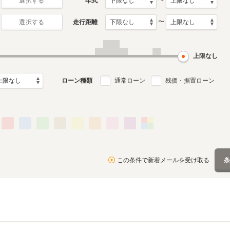
〜
年式
選択する
〜
走行距離
選択する
月～2024年2月
ル
上限なし
る
ローン種類
通常ローン
残価・据置ローン
この条件で新着メールを受け取る