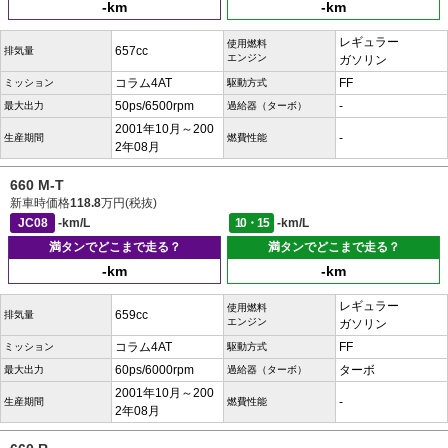
-km
-km
レギュラー
使用燃料
657cc
排気量
エンジン
ガソリン
コラム4AT
FF
ミッション
駆動方式
50ps/6500rpm
-
最大出力
過給器（ターボ）
2001年10月～200
-
生産期間
燃費性能
2年08月
660 M-T
新車時価格
118.8
万円(税抜)
JC08
-km/L
10・15
-km/L
満タンでどこまで走る？
満タンでどこまで走る？
-km
-km
レギュラー
使用燃料
659cc
排気量
エンジン
ガソリン
コラム4AT
FF
ミッション
駆動方式
60ps/6000rpm
ターボ
最大出力
過給器（ターボ）
2001年10月～200
-
生産期間
燃費性能
2年08月