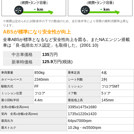
（燃費×タンク容量）
（燃費×タンク容量）
-
-
km
km
※燃費は定められた試験条件の下での数値のため、走行条件等により実際の燃料消費率は異な
ります。
ABSが標準になり安全性が向上
全車ABSが標準となるなど安全性向上を図る。またNAエンジン搭載
車は「良-低排出ガス認定」も取得した。(2001.10)
中古車価格
135
万円
125.9
万円(税抜)
新車時価格
850kg
4名
車両重量
乗車定員
2340mm
2列
ホイールベース
シート列数
FF
フロア5MT
駆動方式
ミッション
フロア
5ドア
ミッション位置
ドア数
4.4m
145mm
最小回転半径
最低地上高
3395x1475x1680
全長x全幅x全高(mm)
1735x1220x1420
室内 全長x全幅x全高(mm)
64ps/7000rpm
最高出力
10.2kg・m/3500rpm
最大トルク