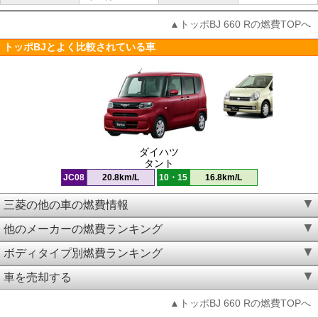
▲トッポBJ 660 Rの燃費TOPへ
トッポBJとよく比較されている車
ダイハツ
タント
JC08
20.8km/L
10・15
16.8km/L
三菱の他の車の燃費情報
他のメーカーの燃費ランキング
ボディタイプ別燃費ランキング
車を売却する
▲トッポBJ 660 Rの燃費TOPへ