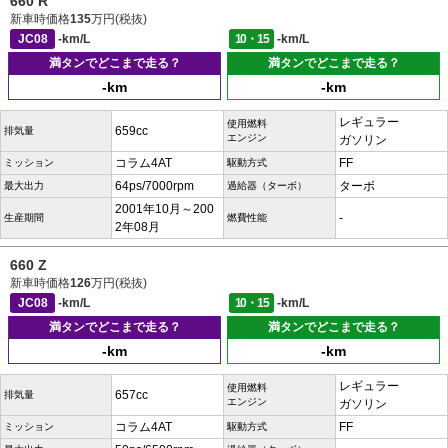
660 R
新車時価格
135
万円(税抜)
JC08
-km/L
10・15
-km/L
満タンでどこまで走る？
満タンでどこまで走る？
-km
-km
レギュラー
使用燃料
659cc
排気量
エンジン
ガソリン
コラム4AT
FF
ミッション
駆動方式
64ps/7000rpm
ターボ
最大出力
過給器（ターボ）
2001年10月～200
-
生産期間
燃費性能
2年08月
660 Z
新車時価格
126
万円(税抜)
JC08
-km/L
10・15
-km/L
満タンでどこまで走る？
満タンでどこまで走る？
-km
-km
レギュラー
使用燃料
657cc
排気量
エンジン
ガソリン
コラム4AT
FF
ミッション
駆動方式