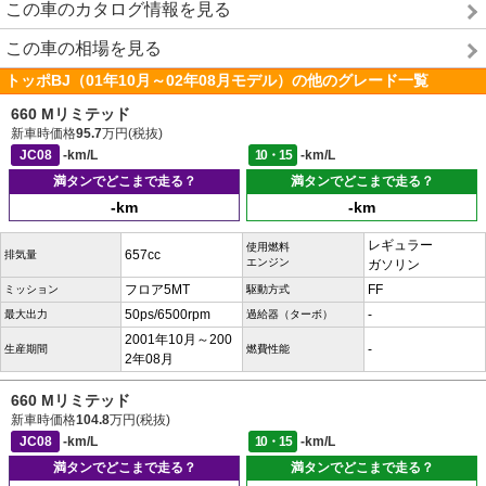
この車のカタログ情報を見る
この車の相場を見る
トッポBJ（01年10月～02年08月モデル）の他のグレード一覧
660 Mリミテッド
新車時価格
95.7
万円(税抜)
JC08
-km/L
10・15
-km/L
満タンでどこまで走る？
満タンでどこまで走る？
-km
-km
レギュラー
使用燃料
657cc
排気量
エンジン
ガソリン
フロア5MT
FF
ミッション
駆動方式
50ps/6500rpm
-
最大出力
過給器（ターボ）
2001年10月～200
-
生産期間
燃費性能
2年08月
660 Mリミテッド
新車時価格
104.8
万円(税抜)
JC08
-km/L
10・15
-km/L
満タンでどこまで走る？
満タンでどこまで走る？