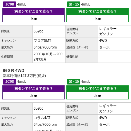
JC08
-km/L
10・15
-km/L
満タンでどこまで走る？
満タンでどこまで走る？
-km
-km
レギュラー
使用燃料
659cc
排気量
エンジン
ガソリン
フロア5MT
4WD
ミッション
駆動方式
64ps/7000rpm
ターボ
最大出力
過給器（ターボ）
2001年10月～200
-
生産期間
燃費性能
2年08月
660 R 4WD
新車時価格
147.3
万円(税抜)
JC08
-km/L
10・15
-km/L
満タンでどこまで走る？
満タンでどこまで走る？
-km
-km
レギュラー
使用燃料
659cc
排気量
エンジン
ガソリン
コラム4AT
4WD
ミッション
駆動方式
64ps/7000rpm
ターボ
最大出力
過給器（ターボ）