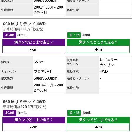
50ps/6500rpm
-
最大出力
過給器（ターボ）
2001年10月～200
-
生産期間
燃費性能
2年08月
660 Mリミテッド 4WD
新車時価格
111
万円(税抜)
JC08
-km/L
10・15
-km/L
満タンでどこまで走る？
満タンでどこまで走る？
-km
-km
レギュラー
使用燃料
657cc
排気量
エンジン
ガソリン
フロア5MT
4WD
ミッション
駆動方式
50ps/6500rpm
-
最大出力
過給器（ターボ）
2001年10月～200
-
生産期間
燃費性能
2年08月
660 Mリミテッド 4WD
新車時価格
120.1
万円(税抜)
JC08
-km/L
10・15
-km/L
満タンでどこまで走る？
満タンでどこまで走る？
-km
-km