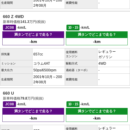
2001年10月～200
-
生産期間
燃費性能
2年08月
660 Z 4WD
新車時価格
141.3
万円(税抜)
JC08
-km/L
10・15
-km/L
満タンでどこまで走る？
満タンでどこまで走る？
-km
-km
レギュラー
使用燃料
657cc
排気量
エンジン
ガソリン
コラム4AT
4WD
ミッション
駆動方式
50ps/6500rpm
-
最大出力
過給器（ターボ）
2001年10月～200
-
生産期間
燃費性能
2年08月
660 U
新車時価格
79.8
万円(税抜)
JC08
-km/L
10・15
-km/L
満タンでどこまで走る？
満タンでどこまで走る？
-km
-km
レギュラー
使用燃料