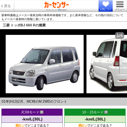
戻る
お気に入り
メニュー
新車時価格はメーカー発表当時の車両本体価格です。また基本情報など、その他の項目について
もメーカー発表時の情報に基いています。
三菱 トッポBJ 660 Rの燃費
1/4
01年(H13)2月、MC時のM 2WDのフロント
JC08モード
10・15モード
-km/L(30L)
-km/L(30L)
満タン
でどこまで走る？
満タン
でどこまで走る？