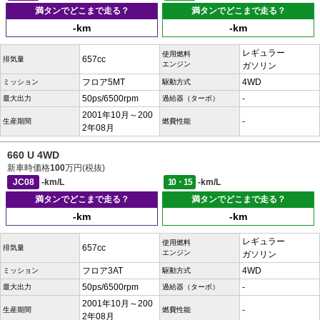
満タンでどこまで走る？
満タンでどこまで走る？
-km
-km
レギュラー
使用燃料
657cc
排気量
エンジン
ガソリン
フロア5MT
4WD
ミッション
駆動方式
50ps/6500rpm
-
最大出力
過給器（ターボ）
2001年10月～200
-
生産期間
燃費性能
2年08月
660 U 4WD
新車時価格
100
万円(税抜)
JC08
-km/L
10・15
-km/L
満タンでどこまで走る？
満タンでどこまで走る？
-km
-km
レギュラー
使用燃料
657cc
排気量
エンジン
ガソリン
フロア3AT
4WD
ミッション
駆動方式
50ps/6500rpm
-
最大出力
過給器（ターボ）
2001年10月～200
-
生産期間
燃費性能
2年08月