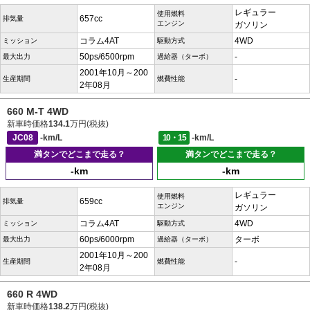
レギュラー
使用燃料
657cc
排気量
エンジン
ガソリン
コラム4AT
4WD
ミッション
駆動方式
50ps/6500rpm
-
最大出力
過給器（ターボ）
2001年10月～200
-
生産期間
燃費性能
2年08月
660 M-T 4WD
新車時価格
134.1
万円(税抜)
JC08
-km/L
10・15
-km/L
満タンでどこまで走る？
満タンでどこまで走る？
-km
-km
レギュラー
使用燃料
659cc
排気量
エンジン
ガソリン
コラム4AT
4WD
ミッション
駆動方式
60ps/6000rpm
ターボ
最大出力
過給器（ターボ）
2001年10月～200
-
生産期間
燃費性能
2年08月
660 R 4WD
新車時価格
138.2
万円(税抜)