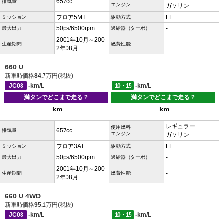
657cc
排気量
エンジン
ガソリン
フロア5MT
FF
ミッション
駆動方式
50ps/6500rpm
-
最大出力
過給器（ターボ）
2001年10月～200
-
生産期間
燃費性能
2年08月
660 U
新車時価格
84.7
万円(税抜)
JC08
-km/L
10・15
-km/L
満タンでどこまで走る？
満タンでどこまで走る？
-km
-km
レギュラー
使用燃料
657cc
排気量
エンジン
ガソリン
フロア3AT
FF
ミッション
駆動方式
50ps/6500rpm
-
最大出力
過給器（ターボ）
2001年10月～200
-
生産期間
燃費性能
2年08月
660 U 4WD
新車時価格
95.1
万円(税抜)
JC08
-km/L
10・15
-km/L