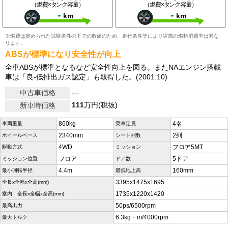
（燃費×タンク容量）
（燃費×タンク容量）
-
-
km
km
※燃費は定められた試験条件の下での数値のため、走行条件等により実際の燃料消費率は異な
ります。
ABSが標準になり安全性が向上
全車ABSが標準となるなど安全性向上を図る。またNAエンジン搭載
車は「良-低排出ガス認定」も取得した。(2001.10)
中古車価格
---
111
万円(税抜)
新車時価格
860kg
4名
車両重量
乗車定員
2340mm
2列
ホイールベース
シート列数
4WD
フロア5MT
駆動方式
ミッション
フロア
5ドア
ミッション位置
ドア数
4.4m
160mm
最小回転半径
最低地上高
3395x1475x1695
全長x全幅x全高(mm)
1735x1220x1420
室内 全長x全幅x全高(mm)
50ps/6500rpm
最高出力
6.3kg・m/4000rpm
最大トルク