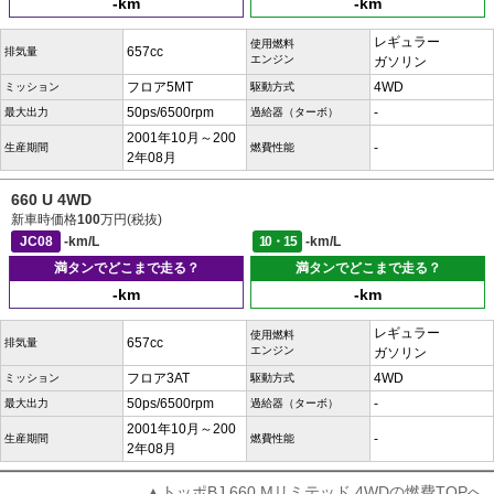
-km
-km
レギュラー
使用燃料
657cc
排気量
エンジン
ガソリン
フロア5MT
4WD
ミッション
駆動方式
50ps/6500rpm
-
最大出力
過給器（ターボ）
2001年10月～200
-
生産期間
燃費性能
2年08月
660 U 4WD
新車時価格
100
万円(税抜)
JC08
-km/L
10・15
-km/L
満タンでどこまで走る？
満タンでどこまで走る？
-km
-km
レギュラー
使用燃料
657cc
排気量
エンジン
ガソリン
フロア3AT
4WD
ミッション
駆動方式
50ps/6500rpm
-
最大出力
過給器（ターボ）
2001年10月～200
-
生産期間
燃費性能
2年08月
▲トッポBJ 660 Mリミテッド 4WDの燃費TOPへ