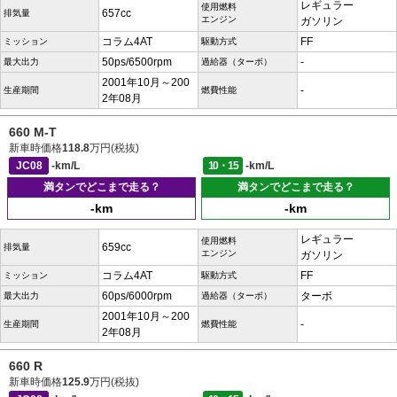
レギュラー
使用燃料
657cc
排気量
エンジン
ガソリン
コラム4AT
FF
ミッション
駆動方式
50ps/6500rpm
-
最大出力
過給器（ターボ）
2001年10月～200
-
生産期間
燃費性能
2年08月
660 M-T
新車時価格
118.8
万円(税抜)
JC08
-km/L
10・15
-km/L
満タンでどこまで走る？
満タンでどこまで走る？
-km
-km
レギュラー
使用燃料
659cc
排気量
エンジン
ガソリン
コラム4AT
FF
ミッション
駆動方式
60ps/6000rpm
ターボ
最大出力
過給器（ターボ）
2001年10月～200
-
生産期間
燃費性能
2年08月
660 R
新車時価格
125.9
万円(税抜)