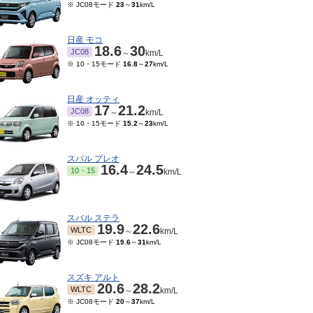
※ JC08モード
23
～
31
km/L
日産 モコ
18.6
30
JC08
～
km/L
※ 10・15モード
16.8
～
27
km/L
日産 オッティ
17
21.2
JC08
～
km/L
※ 10・15モード
15.2
～
23
km/L
スバル プレオ
16.4
24.5
10・15
～
km/L
スバル ステラ
19.9
22.6
WLTC
～
km/L
※ JC08モード
19.6
～
31
km/L
スズキ アルト
20.6
28.2
WLTC
～
km/L
※ JC08モード
20
～
37
km/L