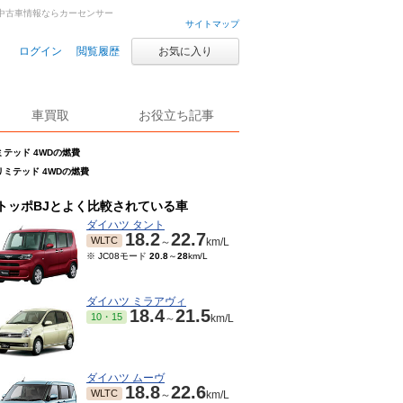
車・中古車情報ならカーセンサー
サイトマップ
ログイン
閲覧履歴
お気に入り
車買取
お役立ち記事
リミテッド 4WDの燃費
Mリミテッド 4WDの燃費
トッポBJとよく比較されている車
ダイハツ タント
18.2
22.7
WLTC
～
km/L
※ JC08モード
20.8
～
28
km/L
ダイハツ ミラアヴィ
18.4
21.5
10・15
～
km/L
ダイハツ ムーヴ
18.8
22.6
WLTC
～
km/L