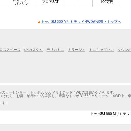
レギュラー
フロア3AT
-
100
万円
ガソリン
トッポBJ 660 Mリミテッド 4WDの燃費・トップヘ
クロススペース
eKカスタム
デリカミニ
ミラージュ
ミニキャブバン
タウン
カーセンサー！トッポBJ 660 Mリミテッド 4WDの燃費が分かります。
けたら、お得・納得の中古車探し。豊富なトッポBJ 660 Mリミテッド 4WD中
ます！
トッポBJ 660 Mリミテ