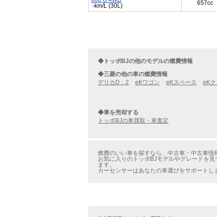
660 U 4WD
657cc
-km/L (30L)
◆トッポBJの他のモデルの燃費情報
◆三菱の他の車の燃費情報
デリカD：2
eKワゴン
eKスペース
eK
◆車を売却する
トッポBJの車買取・車査定
燃費のいい車を探すなら、中古車・中古車情報の
お気に入りのトッポBJモデルやグレードを見つ
ます。
カーセンサーはあなたの車選びをサポートし