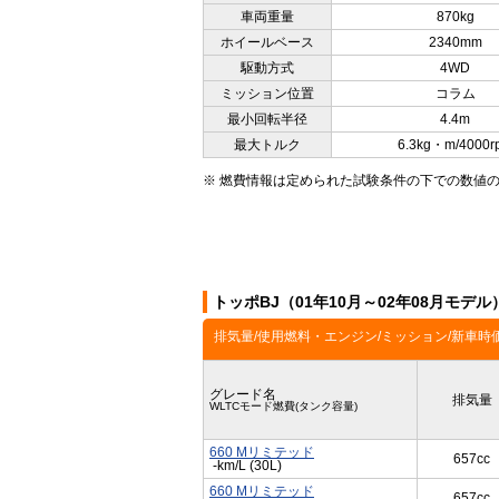
車両重量
870kg
ホイールベース
2340mm
駆動方式
4WD
ミッション位置
コラム
最小回転半径
4.4m
最大トルク
6.3kg・m/4000r
※ 燃費情報は定められた試験条件の下での数値
トッポBJ（01年10月～02年08月モデ
排気量/使用燃料・エンジン/ミッション/新車時
グレード名
排気量
WLTCモード燃費(タンク容量)
660 Mリミテッド
657cc
-km/L (30L)
660 Mリミテッド
657cc