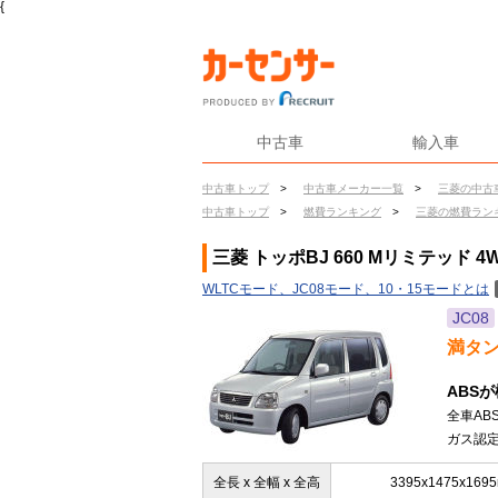
{
中古車
輸入車
中古車トップ
>
中古車メーカー一覧
>
三菱の中古
中古車トップ
>
燃費ランキング
>
三菱の燃費ラン
三菱 トッポBJ 660 Mリミテッド 
WLTCモード、JC08モード、10・15モードとは
JC08
満タ
ABS
全車AB
ガス認定
全長 x 全幅 x 全高
3395x1475x169