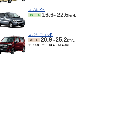
スズキ Kei
16.6
22.5
10・15
～
km/L
スズキ ワゴンR
20.9
25.2
WLTC
～
km/L
※ JC08モード
18.4
～
33.4
km/L