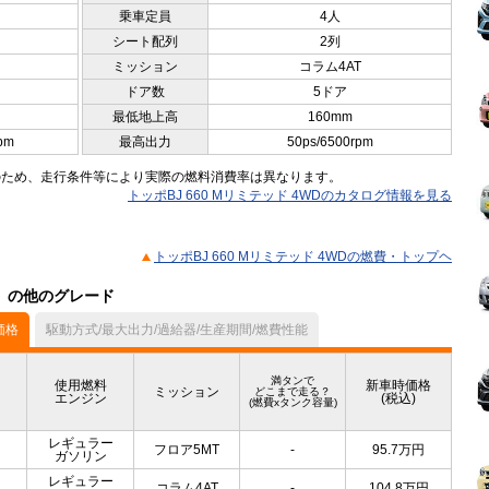
乗車定員
4人
シート配列
2列
ミッション
コラム4AT
ドア数
5ドア
最低地上高
160mm
pm
最高出力
50ps/6500rpm
のため、走行条件等により実際の燃料消費率は異なります。
トッポBJ 660 Mリミテッド 4WDのカタログ情報を見る
トッポBJ 660 Mリミテッド 4WDの燃費・トップヘ
ル）の他のグレード
価格
駆動方式/最大出力/過給器/生産期間/燃費性能
満タンで
使用燃料
新車時価格
ミッション
どこまで走る？
エンジン
(税込)
(燃費xタンク容量)
レギュラー
フロア5MT
-
95.7
万円
ガソリン
レギュラー
コラム4AT
-
104.8
万円