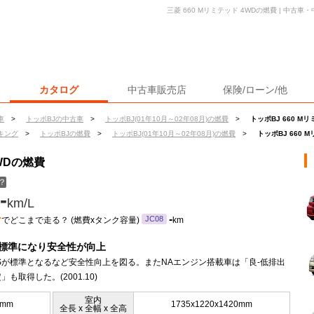
三菱 660 Mリミテッド 4WDの燃費 | 中古
カタログ
中古車販売店
保険/ローン/他
車
>
トッポBJの中古車
>
トッポBJ(01年10月～02年08月)の燃費
>
トッポBJ 660 M
キング
>
トッポBJの燃費
>
トッポBJ(01年10月～02年08月)の燃費
>
トッポBJ 660 
4WDの燃費
？
-
km/L
ン
-
JC08
でどこまで走る？ (燃費xタンク容量)
km
が標準になり安全性が向上
Sが標準となるなど安全性向上を図る。またNAエンジン搭載車は「良-低排出
」も取得した。(2001.10)
室内
5mm
1735x1220x1420mm
全長 x 全幅 x 全高