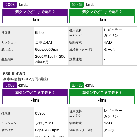
JC08
-km/L
10・15
-km/L
満タンでどこまで走る？
満タンでどこまで走る？
-km
-km
レギュラー
使用燃料
659cc
排気量
エンジン
ガソリン
コラム4AT
4WD
ミッション
駆動方式
60ps/6000rpm
ターボ
最大出力
過給器（ターボ）
2001年10月～200
-
生産期間
燃費性能
2年08月
660 R 4WD
新車時価格
138.2
万円(税抜)
JC08
-km/L
10・15
-km/L
満タンでどこまで走る？
満タンでどこまで走る？
-km
-km
レギュラー
使用燃料
659cc
排気量
エンジン
ガソリン
フロア5MT
4WD
ミッション
駆動方式
64ps/7000rpm
ターボ
最大出力
過給器（ターボ）