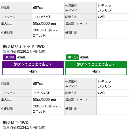
レギュラー
使用燃料
657cc
排気量
エンジン
ガソリン
フロア5MT
4WD
ミッション
駆動方式
50ps/6500rpm
-
最大出力
過給器（ターボ）
2001年10月～200
-
生産期間
燃費性能
2年08月
660 Mリミテッド 4WD
新車時価格
120.1
万円(税抜)
JC08
-km/L
10・15
-km/L
満タンでどこまで走る？
満タンでどこまで走る？
-km
-km
レギュラー
使用燃料
657cc
排気量
エンジン
ガソリン
コラム4AT
4WD
ミッション
駆動方式
50ps/6500rpm
-
最大出力
過給器（ターボ）
2001年10月～200
-
生産期間
燃費性能
2年08月
660 M-T 4WD
新車時価格
134.1
万円(税抜)