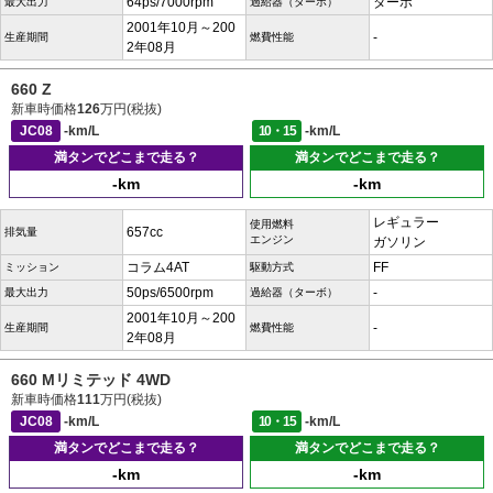
64ps/7000rpm
ターボ
最大出力
過給器（ターボ）
2001年10月～200
-
生産期間
燃費性能
2年08月
660 Z
新車時価格
126
万円(税抜)
JC08
-km/L
10・15
-km/L
満タンでどこまで走る？
満タンでどこまで走る？
-km
-km
レギュラー
使用燃料
657cc
排気量
エンジン
ガソリン
コラム4AT
FF
ミッション
駆動方式
50ps/6500rpm
-
最大出力
過給器（ターボ）
2001年10月～200
-
生産期間
燃費性能
2年08月
660 Mリミテッド 4WD
新車時価格
111
万円(税抜)
JC08
-km/L
10・15
-km/L
満タンでどこまで走る？
満タンでどこまで走る？
-km
-km