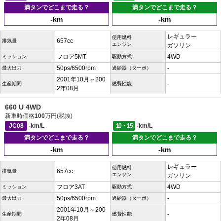
満タンでどこまで走る？
満タンでどこまで走る？
-km
-km
レギュラー
使用燃料
657cc
排気量
エンジン
ガソリン
フロア5MT
4WD
ミッション
駆動方式
50ps/6500rpm
-
最大出力
過給器（ターボ）
2001年10月～200
-
生産期間
燃費性能
2年08月
660 U 4WD
新車時価格
100
万円(税抜)
JC08
-km/L
10・15
-km/L
満タンでどこまで走る？
満タンでどこまで走る？
-km
-km
レギュラー
使用燃料
657cc
排気量
エンジン
ガソリン
フロア3AT
4WD
ミッション
駆動方式
50ps/6500rpm
-
最大出力
過給器（ターボ）
2001年10月～200
-
生産期間
燃費性能
2年08月