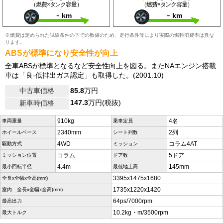
（燃費×タンク容量）
（燃費×タンク容量）
-
-
km
km
※燃費は定められた試験条件の下での数値のため、走行条件等により実際の燃料消費率は異な
ります。
ABSが標準になり安全性が向上
全車ABSが標準となるなど安全性向上を図る。またNAエンジン搭載
車は「良-低排出ガス認定」も取得した。(2001.10)
中古車価格
85.8
万円
147.3
万円(税抜)
新車時価格
910kg
4名
車両重量
乗車定員
2340mm
2列
ホイールベース
シート列数
4WD
コラム4AT
駆動方式
ミッション
コラム
5ドア
ミッション位置
ドア数
4.4m
145mm
最小回転半径
最低地上高
3395x1475x1680
全長x全幅x全高(mm)
1735x1220x1420
室内 全長x全幅x全高(mm)
64ps/7000rpm
最高出力
10.2kg・m/3500rpm
最大トルク