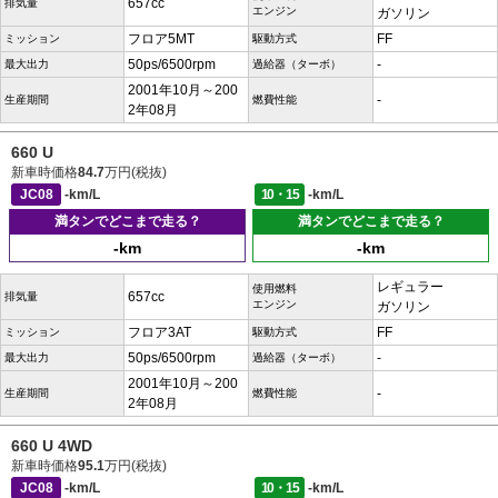
657cc
排気量
エンジン
ガソリン
フロア5MT
FF
ミッション
駆動方式
50ps/6500rpm
-
最大出力
過給器（ターボ）
2001年10月～200
-
生産期間
燃費性能
2年08月
660 U
新車時価格
84.7
万円(税抜)
JC08
-km/L
10・15
-km/L
満タンでどこまで走る？
満タンでどこまで走る？
-km
-km
レギュラー
使用燃料
657cc
排気量
エンジン
ガソリン
フロア3AT
FF
ミッション
駆動方式
50ps/6500rpm
-
最大出力
過給器（ターボ）
2001年10月～200
-
生産期間
燃費性能
2年08月
660 U 4WD
新車時価格
95.1
万円(税抜)
JC08
-km/L
10・15
-km/L