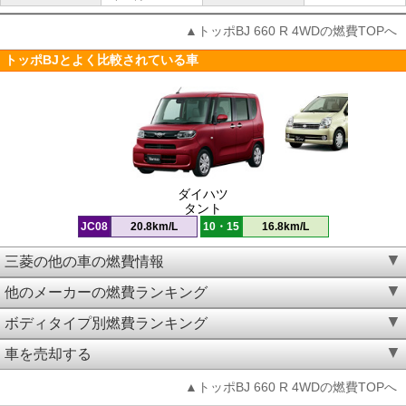
▲トッポBJ 660 R 4WDの燃費TOPへ
トッポBJとよく比較されている車
ダイハツ
タント
JC08
20.8km/L
10・15
16.8km/L
三菱の他の車の燃費情報
他のメーカーの燃費ランキング
ボディタイプ別燃費ランキング
車を売却する
▲トッポBJ 660 R 4WDの燃費TOPへ