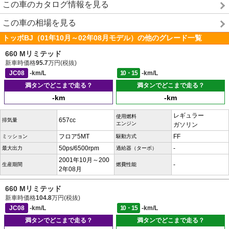
この車のカタログ情報を見る
この車の相場を見る
トッポBJ（01年10月～02年08月モデル）の他のグレード一覧
660 Mリミテッド
新車時価格
95.7
万円(税抜)
JC08
-km/L
10・15
-km/L
満タンでどこまで走る？
満タンでどこまで走る？
-km
-km
レギュラー
使用燃料
657cc
排気量
エンジン
ガソリン
フロア5MT
FF
ミッション
駆動方式
50ps/6500rpm
-
最大出力
過給器（ターボ）
2001年10月～200
-
生産期間
燃費性能
2年08月
660 Mリミテッド
新車時価格
104.8
万円(税抜)
JC08
-km/L
10・15
-km/L
満タンでどこまで走る？
満タンでどこまで走る？