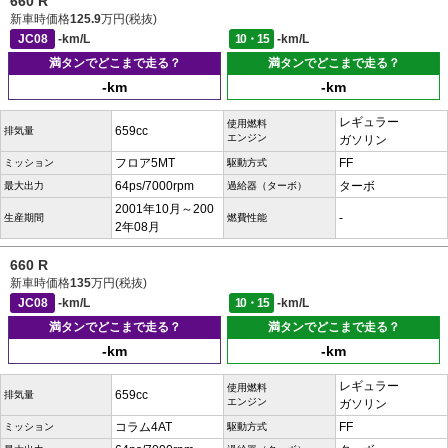
660 R
新車時価格
125.9
万円(税抜)
JC08
-km/L
10・15
-km/L
満タンでどこまで走る？
満タンでどこまで走る？
-km
-km
レギュラー
使用燃料
659cc
排気量
エンジン
ガソリン
フロア5MT
FF
ミッション
駆動方式
64ps/7000rpm
ターボ
最大出力
過給器（ターボ）
2001年10月～200
-
生産期間
燃費性能
2年08月
660 R
新車時価格
135
万円(税抜)
JC08
-km/L
10・15
-km/L
満タンでどこまで走る？
満タンでどこまで走る？
-km
-km
レギュラー
使用燃料
659cc
排気量
エンジン
ガソリン
コラム4AT
FF
ミッション
駆動方式