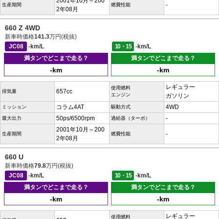
2001年10月～200
-
生産期間
燃費性能
2年08月
660 Z 4WD
新車時価格
141.3
万円(税抜)
JC08
-km/L
10・15
-km/L
満タンでどこまで走る？
満タンでどこまで走る？
-km
-km
レギュラー
使用燃料
657cc
排気量
エンジン
ガソリン
コラム4AT
4WD
ミッション
駆動方式
50ps/6500rpm
-
最大出力
過給器（ターボ）
2001年10月～200
-
生産期間
燃費性能
2年08月
660 U
新車時価格
79.8
万円(税抜)
JC08
-km/L
10・15
-km/L
満タンでどこまで走る？
満タンでどこまで走る？
-km
-km
レギュラー
使用燃料