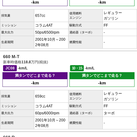
-km
-km
レギュラー
使用燃料
657cc
排気量
エンジン
ガソリン
コラム4AT
FF
ミッション
駆動方式
50ps/6500rpm
-
最大出力
過給器（ターボ）
2001年10月～200
-
生産期間
燃費性能
2年08月
660 M-T
新車時価格
118.8
万円(税抜)
JC08
-km/L
10・15
-km/L
満タンでどこまで走る？
満タンでどこまで走る？
-km
-km
レギュラー
使用燃料
659cc
排気量
エンジン
ガソリン
コラム4AT
FF
ミッション
駆動方式
60ps/6000rpm
ターボ
最大出力
過給器（ターボ）
2001年10月～200
-
生産期間
燃費性能
2年08月