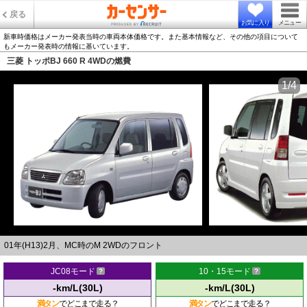
戻る
お気に入り
メニュー
新車時価格はメーカー発表当時の車両本体価格です。また基本情報など、その他の項目について
もメーカー発表時の情報に基いています。
三菱 トッポBJ 660 R 4WDの燃費
1/4
01年(H13)2月、MC時のM 2WDのフロント
JC08モード
10・15モード
-km/L(30L)
-km/L(30L)
満タン
でどこまで走る？
満タン
でどこまで走る？