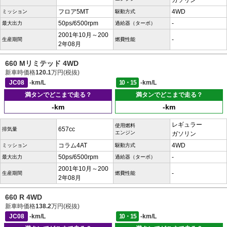
ガソリン
フロア5MT
4WD
ミッション
駆動方式
50ps/6500rpm
-
最大出力
過給器（ターボ）
2001年10月～200
-
生産期間
燃費性能
2年08月
660 Mリミテッド 4WD
新車時価格
120.1
万円(税抜)
JC08
-km/L
10・15
-km/L
満タンでどこまで走る？
満タンでどこまで走る？
-km
-km
レギュラー
使用燃料
657cc
排気量
エンジン
ガソリン
コラム4AT
4WD
ミッション
駆動方式
50ps/6500rpm
-
最大出力
過給器（ターボ）
2001年10月～200
-
生産期間
燃費性能
2年08月
660 R 4WD
新車時価格
138.2
万円(税抜)
JC08
-km/L
10・15
-km/L