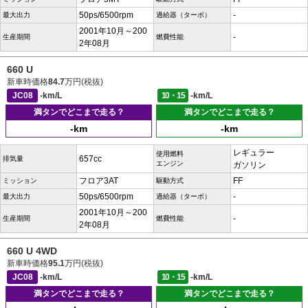
50ps/6500rpm
-
最大出力
過給器（ターボ）
2001年10月～200
-
生産期間
燃費性能
2年08月
660 U
新車時価格
84.7
万円(税抜)
JC08
-km/L
10・15
-km/L
満タンでどこまで走る？
満タンでどこまで走る？
-km
-km
レギュラー
使用燃料
657cc
排気量
エンジン
ガソリン
フロア3AT
FF
ミッション
駆動方式
50ps/6500rpm
-
最大出力
過給器（ターボ）
2001年10月～200
-
生産期間
燃費性能
2年08月
660 U 4WD
新車時価格
95.1
万円(税抜)
JC08
-km/L
10・15
-km/L
満タンでどこまで走る？
満タンでどこまで走る？