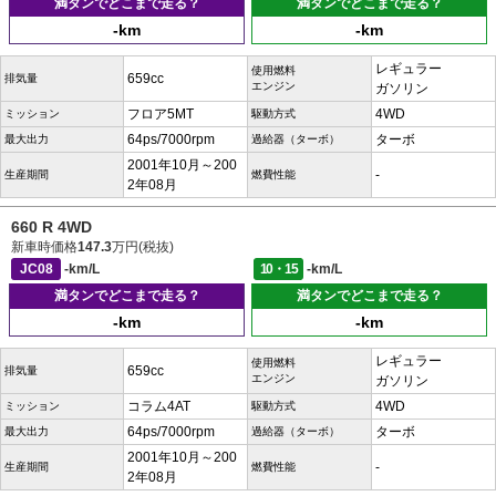
満タンでどこまで走る？
満タンでどこまで走る？
-km
-km
レギュラー
使用燃料
659cc
排気量
エンジン
ガソリン
フロア5MT
4WD
ミッション
駆動方式
64ps/7000rpm
ターボ
最大出力
過給器（ターボ）
2001年10月～200
-
生産期間
燃費性能
2年08月
660 R 4WD
新車時価格
147.3
万円(税抜)
JC08
-km/L
10・15
-km/L
満タンでどこまで走る？
満タンでどこまで走る？
-km
-km
レギュラー
使用燃料
659cc
排気量
エンジン
ガソリン
コラム4AT
4WD
ミッション
駆動方式
64ps/7000rpm
ターボ
最大出力
過給器（ターボ）
2001年10月～200
-
生産期間
燃費性能
2年08月