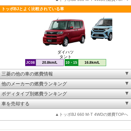
トッポBJとよく比較されている車
ダイハツ
タント
JC08
20.8km/L
10・15
16.8km/L
三菱の他の車の燃費情報
他のメーカーの燃費ランキング
ボディタイプ別燃費ランキング
車を売却する
▲トッポBJ 660 M-T 4WDの燃費TOPへ