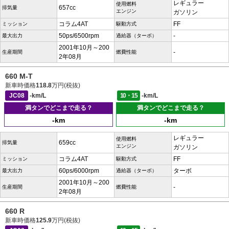
レギュラー
使用燃料
657cc
排気量
エンジン
ガソリン
コラム4AT
FF
ミッション
駆動方式
50ps/6500rpm
-
最大出力
過給器（ターボ）
2001年10月～200
-
生産期間
燃費性能
2年08月
660 M-T
新車時価格
118.8
万円(税抜)
JC08
-km/L
10・15
-km/L
満タンでどこまで走る？
満タンでどこまで走る？
-km
-km
レギュラー
使用燃料
659cc
排気量
エンジン
ガソリン
コラム4AT
FF
ミッション
駆動方式
60ps/6000rpm
ターボ
最大出力
過給器（ターボ）
2001年10月～200
-
生産期間
燃費性能
2年08月
660 R
新車時価格
125.9
万円(税抜)