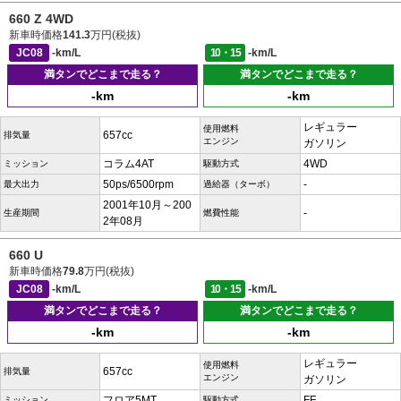
660 Z 4WD
新車時価格
141.3
万円(税抜)
JC08
-km/L
10・15
-km/L
満タンでどこまで走る？
満タンでどこまで走る？
-km
-km
レギュラー
使用燃料
657cc
排気量
エンジン
ガソリン
コラム4AT
4WD
ミッション
駆動方式
50ps/6500rpm
-
最大出力
過給器（ターボ）
2001年10月～200
-
生産期間
燃費性能
2年08月
660 U
新車時価格
79.8
万円(税抜)
JC08
-km/L
10・15
-km/L
満タンでどこまで走る？
満タンでどこまで走る？
-km
-km
レギュラー
使用燃料
657cc
排気量
エンジン
ガソリン
フロア5MT
FF
ミッション
駆動方式