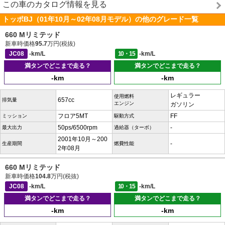
この車のカタログ情報を見る
トッポBJ（01年10月～02年08月モデル）の他のグレード一覧
660 Mリミテッド
新車時価格
95.7
万円(税抜)
JC08
-km/L
10・15
-km/L
満タンでどこまで走る？
満タンでどこまで走る？
-km
-km
レギュラー
使用燃料
657cc
排気量
エンジン
ガソリン
フロア5MT
FF
ミッション
駆動方式
50ps/6500rpm
-
最大出力
過給器（ターボ）
2001年10月～200
-
生産期間
燃費性能
2年08月
660 Mリミテッド
新車時価格
104.8
万円(税抜)
JC08
-km/L
10・15
-km/L
満タンでどこまで走る？
満タンでどこまで走る？
-km
-km