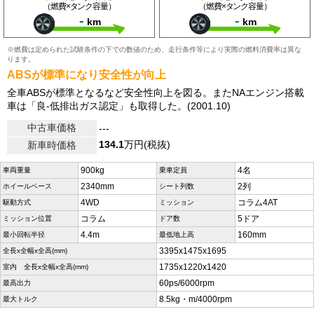
（燃費×タンク容量）
（燃費×タンク容量）
-
-
km
km
※燃費は定められた試験条件の下での数値のため、走行条件等により実際の燃料消費率は異な
ります。
ABSが標準になり安全性が向上
全車ABSが標準となるなど安全性向上を図る。またNAエンジン搭載
車は「良-低排出ガス認定」も取得した。(2001.10)
中古車価格
---
134.1
万円(税抜)
新車時価格
900kg
4名
車両重量
乗車定員
2340mm
2列
ホイールベース
シート列数
4WD
コラム4AT
駆動方式
ミッション
コラム
5ドア
ミッション位置
ドア数
4.4m
160mm
最小回転半径
最低地上高
3395x1475x1695
全長x全幅x全高(mm)
1735x1220x1420
室内 全長x全幅x全高(mm)
60ps/6000rpm
最高出力
8.5kg・m/4000rpm
最大トルク