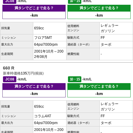
JC08
-km/L
10・15
-km/L
満タンでどこまで走る？
満タンでどこまで走る？
-km
-km
レギュラー
使用燃料
659cc
排気量
エンジン
ガソリン
フロア5MT
FF
ミッション
駆動方式
64ps/7000rpm
ターボ
最大出力
過給器（ターボ）
2001年10月～200
-
生産期間
燃費性能
2年08月
660 R
新車時価格
135
万円(税抜)
JC08
-km/L
10・15
-km/L
満タンでどこまで走る？
満タンでどこまで走る？
-km
-km
レギュラー
使用燃料
659cc
排気量
エンジン
ガソリン
コラム4AT
FF
ミッション
駆動方式
64ps/7000rpm
ターボ
最大出力
過給器（ターボ）
2001年10月～200
-
生産期間
燃費性能