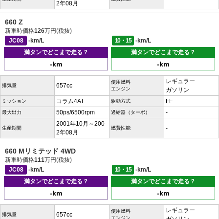
2年08月
660 Z
新車時価格
126
万円(税抜)
JC08
-km/L
10・15
-km/L
満タンでどこまで走る？
満タンでどこまで走る？
-km
-km
レギュラー
使用燃料
657cc
排気量
エンジン
ガソリン
コラム4AT
FF
ミッション
駆動方式
50ps/6500rpm
-
最大出力
過給器（ターボ）
2001年10月～200
-
生産期間
燃費性能
2年08月
660 Mリミテッド 4WD
新車時価格
111
万円(税抜)
JC08
-km/L
10・15
-km/L
満タンでどこまで走る？
満タンでどこまで走る？
-km
-km
レギュラー
使用燃料
657cc
排気量
エンジン