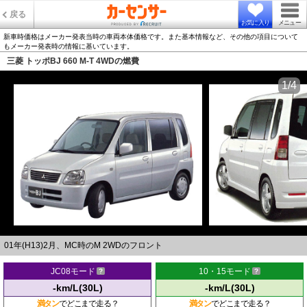
戻る
お気に入り
メニュー
新車時価格はメーカー発表当時の車両本体価格です。また基本情報など、その他の項目について
もメーカー発表時の情報に基いています。
三菱 トッポBJ 660 M-T 4WDの燃費
1/4
01年(H13)2月、MC時のM 2WDのフロント
JC08モード
10・15モード
-km/L(30L)
-km/L(30L)
満タン
でどこまで走る？
満タン
でどこまで走る？