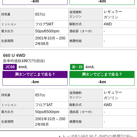
-km
-km
レギュラー
使用燃料
657cc
排気量
エンジン
ガソリン
フロア5MT
4WD
ミッション
駆動方式
50ps/6500rpm
-
最大出力
過給器（ターボ）
2001年10月～200
-
生産期間
燃費性能
2年08月
660 U 4WD
新車時価格
100
万円(税抜)
JC08
-km/L
10・15
-km/L
満タンでどこまで走る？
満タンでどこまで走る？
-km
-km
レギュラー
使用燃料
657cc
排気量
エンジン
ガソリン
フロア3AT
4WD
ミッション
駆動方式
50ps/6500rpm
-
最大出力
過給器（ターボ）
2001年10月～200
-
生産期間
燃費性能
2年08月
▲トッポBJ 660 M-T 4WDの燃費TOPへ