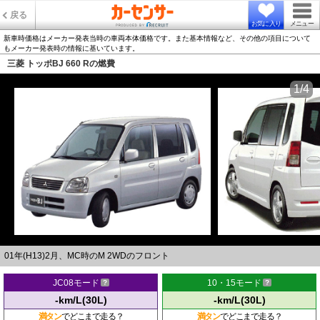
戻る
お気に入り
メニュー
新車時価格はメーカー発表当時の車両本体価格です。また基本情報など、その他の項目について
もメーカー発表時の情報に基いています。
三菱 トッポBJ 660 Rの燃費
1/4
01年(H13)2月、MC時のM 2WDのフロント
JC08モード
10・15モード
-km/L(30L)
-km/L(30L)
満タン
でどこまで走る？
満タン
でどこまで走る？