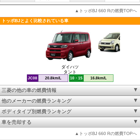
▲トッポBJ 660 Rの燃費TOPへ
トッポBJとよく比較されている車
ダイハツ
タント
JC08
20.8km/L
10・15
16.8km/L
三菱の他の車の燃費情報
他のメーカーの燃費ランキング
ボディタイプ別燃費ランキング
車を売却する
▲トッポBJ 660 Rの燃費TOPへ