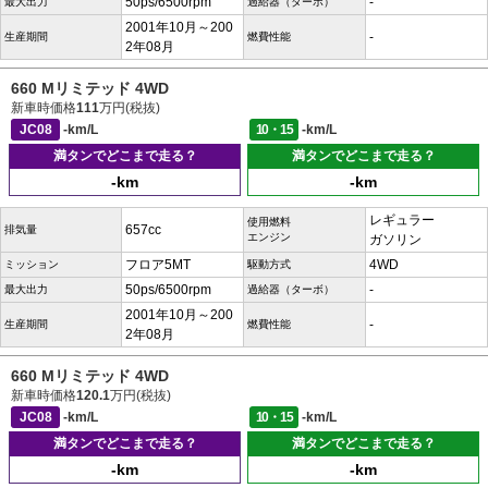
50ps/6500rpm
-
最大出力
過給器（ターボ）
2001年10月～200
-
生産期間
燃費性能
2年08月
660 Mリミテッド 4WD
新車時価格
111
万円(税抜)
JC08
-km/L
10・15
-km/L
満タンでどこまで走る？
満タンでどこまで走る？
-km
-km
レギュラー
使用燃料
657cc
排気量
エンジン
ガソリン
フロア5MT
4WD
ミッション
駆動方式
50ps/6500rpm
-
最大出力
過給器（ターボ）
2001年10月～200
-
生産期間
燃費性能
2年08月
660 Mリミテッド 4WD
新車時価格
120.1
万円(税抜)
JC08
-km/L
10・15
-km/L
満タンでどこまで走る？
満タンでどこまで走る？
-km
-km