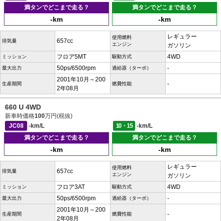
満タンでどこまで走る？
満タンでどこまで走る？
-km
-km
レギュラー
使用燃料
657cc
排気量
エンジン
ガソリン
フロア5MT
4WD
ミッション
駆動方式
50ps/6500rpm
-
最大出力
過給器（ターボ）
2001年10月～200
-
生産期間
燃費性能
2年08月
660 U 4WD
新車時価格
100
万円(税抜)
JC08
-km/L
10・15
-km/L
満タンでどこまで走る？
満タンでどこまで走る？
-km
-km
レギュラー
使用燃料
657cc
排気量
エンジン
ガソリン
フロア3AT
4WD
ミッション
駆動方式
50ps/6500rpm
-
最大出力
過給器（ターボ）
2001年10月～200
-
生産期間
燃費性能
2年08月