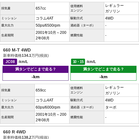
レギュラー
使用燃料
657cc
排気量
エンジン
ガソリン
コラム4AT
4WD
ミッション
駆動方式
50ps/6500rpm
-
最大出力
過給器（ターボ）
2001年10月～200
-
生産期間
燃費性能
2年08月
660 M-T 4WD
新車時価格
134.1
万円(税抜)
JC08
-km/L
10・15
-km/L
満タンでどこまで走る？
満タンでどこまで走る？
-km
-km
レギュラー
使用燃料
659cc
排気量
エンジン
ガソリン
コラム4AT
4WD
ミッション
駆動方式
60ps/6000rpm
ターボ
最大出力
過給器（ターボ）
2001年10月～200
-
生産期間
燃費性能
2年08月
660 R 4WD
新車時価格
138.2
万円(税抜)