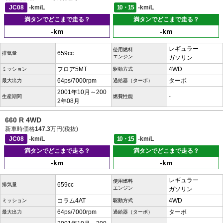
JC08
-km/L
10・15
-km/L
満タンでどこまで走る？
満タンでどこまで走る？
-km
-km
レギュラー
使用燃料
659cc
排気量
エンジン
ガソリン
フロア5MT
4WD
ミッション
駆動方式
64ps/7000rpm
ターボ
最大出力
過給器（ターボ）
2001年10月～200
-
生産期間
燃費性能
2年08月
660 R 4WD
新車時価格
147.3
万円(税抜)
JC08
-km/L
10・15
-km/L
満タンでどこまで走る？
満タンでどこまで走る？
-km
-km
レギュラー
使用燃料
659cc
排気量
エンジン
ガソリン
コラム4AT
4WD
ミッション
駆動方式
64ps/7000rpm
ターボ
最大出力
過給器（ターボ）