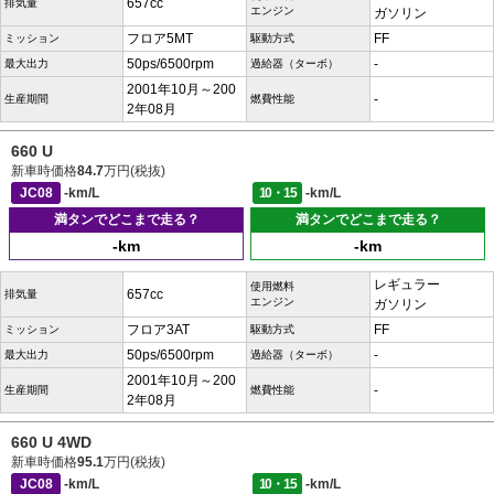
657cc
排気量
エンジン
ガソリン
フロア5MT
FF
ミッション
駆動方式
50ps/6500rpm
-
最大出力
過給器（ターボ）
2001年10月～200
-
生産期間
燃費性能
2年08月
660 U
新車時価格
84.7
万円(税抜)
JC08
-km/L
10・15
-km/L
満タンでどこまで走る？
満タンでどこまで走る？
-km
-km
レギュラー
使用燃料
657cc
排気量
エンジン
ガソリン
フロア3AT
FF
ミッション
駆動方式
50ps/6500rpm
-
最大出力
過給器（ターボ）
2001年10月～200
-
生産期間
燃費性能
2年08月
660 U 4WD
新車時価格
95.1
万円(税抜)
JC08
-km/L
10・15
-km/L