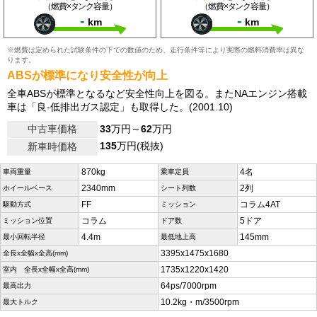
（燃費×タンク容量）
（燃費×タンク容量）
-
-
km
km
※燃費は定められた試験条件の下での数値のため、走行条件等により実際の燃料消費率は異な
ります。
ABSが標準になり安全性が向上
全車ABSが標準となるなど安全性向上を図る。またNAエンジン搭載
車は「良-低排出ガス認定」も取得した。(2001.10)
中古車価格
33
万円～
62
万円
135
万円(税抜)
新車時価格
870kg
4名
車両重量
乗車定員
2340mm
2列
ホイールベース
シート列数
FF
コラム4AT
駆動方式
ミッション
コラム
5ドア
ミッション位置
ドア数
4.4m
145mm
最小回転半径
最低地上高
3395x1475x1680
全長x全幅x全高(mm)
1735x1220x1420
室内 全長x全幅x全高(mm)
64ps/7000rpm
最高出力
10.2kg・m/3500rpm
最大トルク