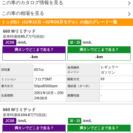
この車のカタログ情報を見る
この車の相場を見る
トッポBJ（01年10月～02年08月モデル）の他のグレード一覧
660 Mリミテッド
新車時価格
95.7
万円(税抜)
JC08
-km/L
10・15
-km/L
満タンでどこまで走る？
満タンでどこまで走る？
-km
-km
レギュラー
使用燃料
657cc
排気量
エンジン
ガソリン
フロア5MT
FF
ミッション
駆動方式
50ps/6500rpm
-
最大出力
過給器（ターボ）
2001年10月～200
-
生産期間
燃費性能
2年08月
660 Mリミテッド
新車時価格
104.8
万円(税抜)
JC08
-km/L
10・15
-km/L
満タンでどこまで走る？
満タンでどこまで走る？