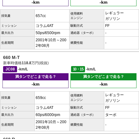
-km
-km
レギュラー
使用燃料
657cc
排気量
エンジン
ガソリン
コラム4AT
FF
ミッション
駆動方式
50ps/6500rpm
-
最大出力
過給器（ターボ）
2001年10月～200
-
生産期間
燃費性能
2年08月
660 M-T
新車時価格
118.8
万円(税抜)
JC08
-km/L
10・15
-km/L
満タンでどこまで走る？
満タンでどこまで走る？
-km
-km
レギュラー
使用燃料
659cc
排気量
エンジン
ガソリン
コラム4AT
FF
ミッション
駆動方式
60ps/6000rpm
ターボ
最大出力
過給器（ターボ）
2001年10月～200
-
生産期間
燃費性能
2年08月