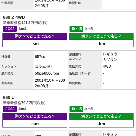
2001年10月～200
-
生産期間
燃費性能
2年08月
660 Z 4WD
新車時価格
141.3
万円(税抜)
JC08
-km/L
10・15
-km/L
満タンでどこまで走る？
満タンでどこまで走る？
-km
-km
レギュラー
使用燃料
657cc
排気量
エンジン
ガソリン
コラム4AT
4WD
ミッション
駆動方式
50ps/6500rpm
-
最大出力
過給器（ターボ）
2001年10月～200
-
生産期間
燃費性能
2年08月
660 U
新車時価格
79.8
万円(税抜)
JC08
-km/L
10・15
-km/L
満タンでどこまで走る？
満タンでどこまで走る？
-km
-km
レギュラー
使用燃料