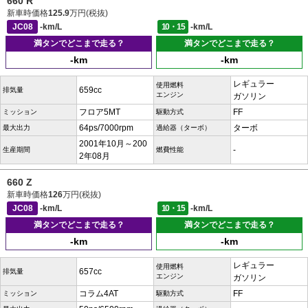
660 R
新車時価格
125.9
万円(税抜)
JC08
-km/L
10・15
-km/L
満タンでどこまで走る？
満タンでどこまで走る？
-km
-km
レギュラー
使用燃料
659cc
排気量
エンジン
ガソリン
フロア5MT
FF
ミッション
駆動方式
64ps/7000rpm
ターボ
最大出力
過給器（ターボ）
2001年10月～200
-
生産期間
燃費性能
2年08月
660 Z
新車時価格
126
万円(税抜)
JC08
-km/L
10・15
-km/L
満タンでどこまで走る？
満タンでどこまで走る？
-km
-km
レギュラー
使用燃料
657cc
排気量
エンジン
ガソリン
コラム4AT
FF
ミッション
駆動方式